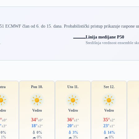
 51 ECMWF član od 6. do 15. dana. Probabilistički pristup prikazuje raspone u
Linija medijane P50
.
Središnja vrednost ensemble sku
utra
Pon 10.
Uto 11.
Sre 12.
edro
Vedro
Vedro
Vedro
°
34°
36°
35°
±0°
±0°
±1°
±2°
°
18°
20°
23°
±3°
±2°
±1°
±1°
 0%
💧 0%
💧 3%
💧 14%
 1%
☁ 0%
☁ 3%
☁ 6%