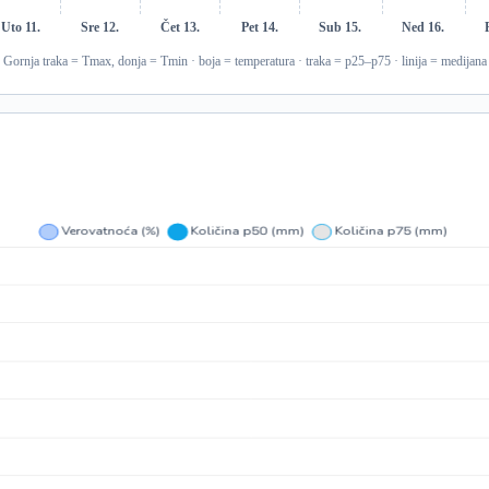
Uto 11.
Sre 12.
Čet 13.
Pet 14.
Sub 15.
Ned 16.
Gornja traka = Tmax, donja = Tmin · boja = temperatura · traka = p25–p75 · linija = medijana