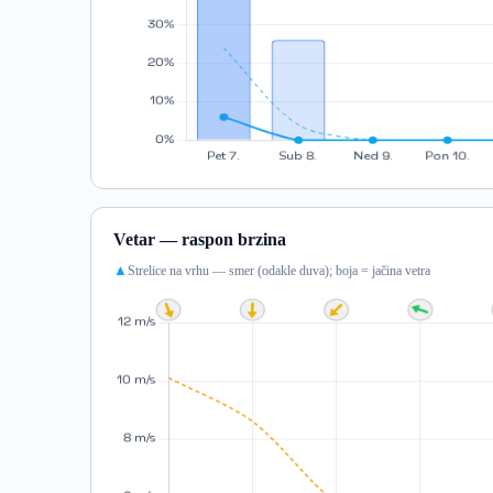
Vetar — raspon brzina
Strelice na vrhu — smer (odakle duva); boja = jačina vetra
▲