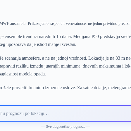
ECMWF ansambla. Prikazujemo raspone i verovatnoće, ne jednu prividno precizn
e ensemble trend za narednih 15 dana. Medijana P50 predstavlja sred
pseg upozorava da je ishod manje izvestan.
 scenarija atmosfere, a ne na jednoj vrednosti. Lokacija je na 83 m n
 napraviti razliku između jutarnjih minimuma, dnevnih maksimuma i lok
 saglasnost modela opada.
žete proveriti trenutno izmerene uslove. Za satne detalje, meteograme
— Sve dugoročne prognoze —