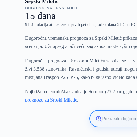
Srpski Miletić
DUGOROČNA · ENSEMBLE
15 dana
91 simulacija atmosfere u prvih pet dana; od 6. dana 51 član 
Dugoročna vremenska prognoza za Srpski Miletić prikazuj
scenarija. Uži opseg znači veću saglasnost modela; širi o
Dugoročna prognoza u Srpskom Miletiću zasniva se na više
živi 3.538 stanovnika. Ravničarski i gradski uticaji mogu
medijana i raspon P25–P75, kako bi se jasno videlo kada
Najbliža meteorološka stanica je Sombor (25.2 km), gde mo
prognozu za Srpski Miletić
.
Pretražite
lokaciju
vremenske
prognoze