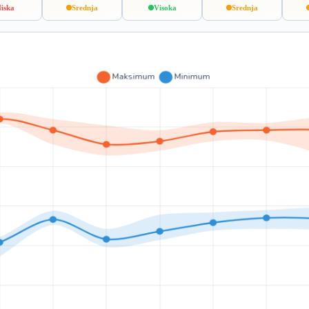
iska
Srednja
Visoka
Srednja