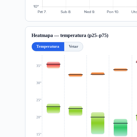
Heatmapa — temperatura (p25–p75)
Temperatura
Vetar
35°
30°
25°
20°
15°