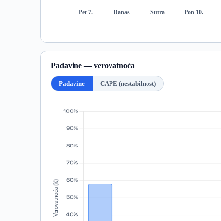
Pet 7.
Danas
Sutra
Pon 10.
Padavine — verovatnoća
Padavine
CAPE (nestabilnost)