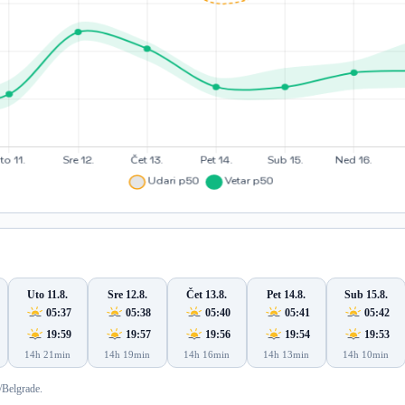
Uto 11.8.
Sre 12.8.
Čet 13.8.
Pet 14.8.
Sub 15.8.
05:37
05:38
05:40
05:41
05:42
19:59
19:57
19:56
19:54
19:53
14h 21min
14h 19min
14h 16min
14h 13min
14h 10min
/Belgrade.