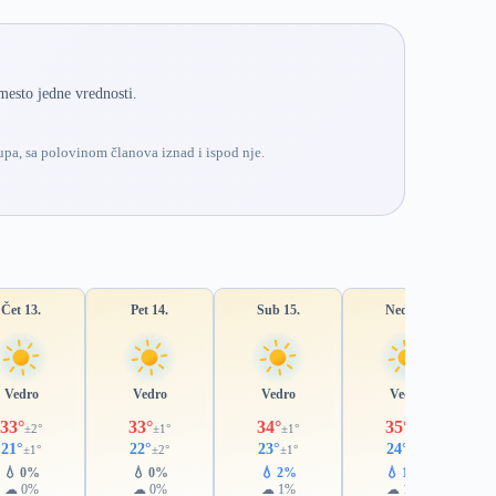
mesto jedne vrednosti.
pa, sa polovinom članova iznad i ispod nje.
Čet 13.
Pet 14.
Sub 15.
Ned 16.
Vedro
Vedro
Vedro
Vedro
33°
33°
34°
35°
±2°
±1°
±1°
±1°
21°
22°
23°
24°
±1°
±2°
±1°
±1°
💧 0%
💧 0%
💧 2%
💧 18%
☁ 0%
☁ 0%
☁ 1%
☁ 16%