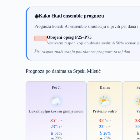
Kako čitati ensemble prognozu
◉
Prognoza koristi 91 ensemble simulaciju u prvih pet dana i
Obojeni opseg P25–P75
Verovatni raspon koji obuhvata srednjih 50% scenarija
Širi raspon znači manju pouzdanost prognoze za taj dan.
Prognoza po danima za Srpski Miletić
Pet 7.
Danas
S
Lokalni pljuskovi sa grmljavinom
Pretežno vedro
V
35°
32°
33
±1°
±0°
23°
23°
20
±1°
±1°
💧 58%
💧 26%

☁ 29%
☁ 26%
☁