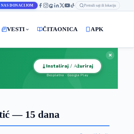
 NAS DONACIJOM
Pretraži sajt ili lokaciju
VESTI
ČITAONICA
APK
✕
⤓
Instaliraj / Ažuriraj
Besplatno · Google Play
tić — 15 dana