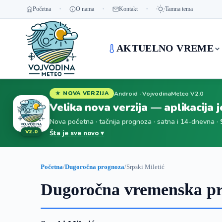
Početna
O nama
Kontakt
Tamna tema
AKTUELNO VREME
Android · VojvodinaMeteo V2.0
★ NOVA VERZIJA
Velika nova verzija — aplikacija 
Nova početna · tačnija prognoza · satna i 14-dnevna ·
V2.0
Šta je sve novo ▾
Početna
/
Dugoročna prognoza
/
Srpski Miletić
Dugoročna vremenska pro