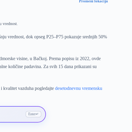
Promeni lokaciju
u vrednost.
išnju vrednost, dok opseg P25–P75 pokazuje srednjih 50%
admorske visine, u Bačkoj. Prema popisu iz 2022, ovde
alne količine padavina. Za svih 15 dana prikazani su
 i kvalitet vazduha pogledajte
desetodnevnu vremensku
Enter
↵