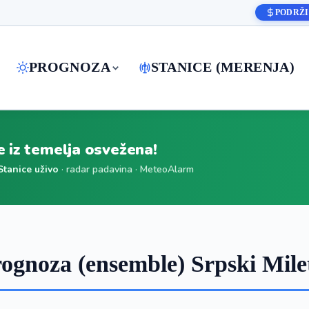
PODRŽI
PROGNOZA
STANICE (MERENJA)
je iz temelja osvežena!
Stanice uživo
· radar padavina · MeteoAlarm
gnoza (ensemble) Srpski Mile