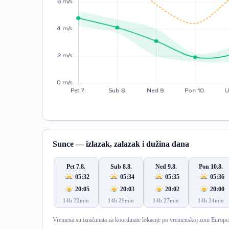
Sunce — izlazak, zalazak i dužina dana
Pet 7.8.
Sub 8.8.
Ned 9.8.
Pon 10.8.
05:32
05:34
05:35
05:36
20:05
20:03
20:02
20:00
14h 32min
14h 29min
14h 27min
14h 24min
Vremena su izračunata za koordinate lokacije po vremenskoj zoni Europe