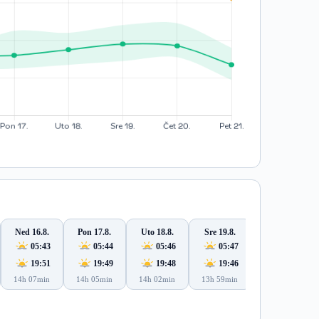
Ned 16.8.
Pon 17.8.
Uto 18.8.
Sre 19.8.
Čet 20.8.
05:43
05:44
05:46
05:47
05:48
19:51
19:49
19:48
19:46
19:45
14h 07min
14h 05min
14h 02min
13h 59min
13h 56min