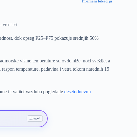
Promeni lokaciju
u vrednost.
vrednost, dok opseg P25–P75 pokazuje srednjih 50%
admorske visine temperature su ovde niže, noći svežije, a
i raspon temperature, padavina i vetra tokom narednih 15
ame i kvalitet vazduha pogledajte
desetodnevnu
Enter
↵