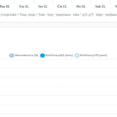
Pon 10.
Uto 11.
Sre 12.
Čet 13.
Pet 14.
Sub 15.
N
Gornja traka = Tmax, donja = Tmin · boja = temperatura · traka = p25–p75 · linija = medijana