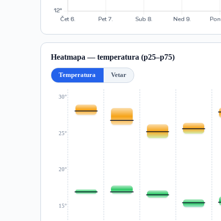
Heatmapa — temperatura (p25–p75)
Temperatura
Vetar
30°
25°
20°
15°