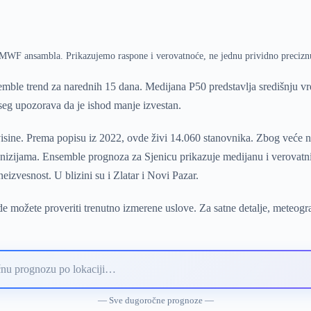
ECMWF ansambla. Prikazujemo raspone i verovatnoće, ne jednu prividno precizn
mble trend za narednih 15 dana. Medijana P50 predstavlja središnju 
pseg upozorava da je ishod manje izvestan.
isine. Prema popisu iz 2022, ovde živi 14.060 stanovnika. Zbog veće n
u nizijama. Ensemble prognoza za Sjenicu prikazuje medijanu i verovatn
izvesnost. U blizini su i Zlatar i Novi Pazar.
e možete proveriti trenutno izmerene uslove. Za satne detalje, meteogr
— Sve dugoročne prognoze —