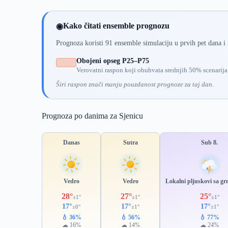
Kako čitati ensemble prognozu
◉
Prognoza koristi 91 ensemble simulaciju u prvih pet dana i
Obojeni opseg P25–P75
Verovatni raspon koji obuhvata srednjih 50% scenarija
Širi raspon znači manju pouzdanost prognoze za taj dan.
Prognoza po danima za Sjenicu
Danas
Sutra
Sub 8.
Vedro
Vedro
Lokalni pljuskovi sa g
28°
27°
25°
±1°
±1°
±1°
17°
17°
17°
±0°
±1°
±1°
💧 36%
💧 56%
💧 77%
☁ 16%
☁ 14%
☁ 24%