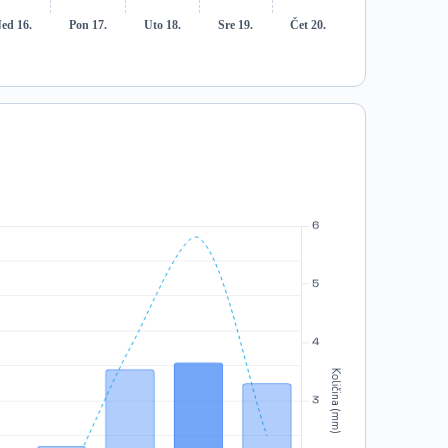
ed 16.
Pon 17.
Uto 18.
Sre 19.
Čet 20.