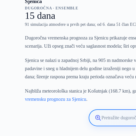
Sjenica
DUGOROČNA · ENSEMBLE
15 dana
91 simulacija atmosfere u prvih pet dana; od 6. dana 51 član 
Dugoročna vremenska prognoza za Sjenicu prikazuje ense
scenarija. Uži opseg znači veću saglasnost modela; širi o
Sjenica se nalazi u zapadnoj Srbiji, na 905 m nadmorske v
padavine i sneg u hladnijem delu godine izraženiji nego 
dana; širenje raspona prema kraju perioda označava veću ne
Najbliža meteorološka stanica je Košutnjak (168.7 km), gd
vremensku prognozu za Sjenicu
.
Pretražite
lokaciju
vremenske
prognoze