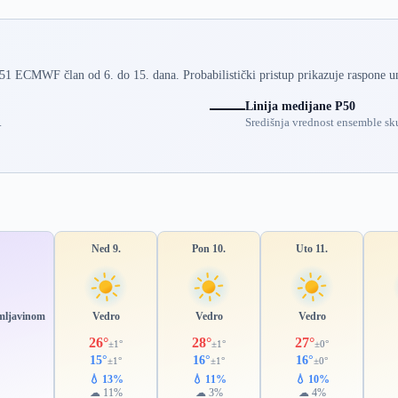
 51 ECMWF član od 6. do 15. dana. Probabilistički pristup prikazuje raspone u
Linija medijane P50
.
Središnja vrednost ensemble sku
Ned 9.
Pon 10.
Uto 11.
rmljavinom
Vedro
Vedro
Vedro
26°
28°
27°
±1°
±1°
±0°
15°
16°
16°
±1°
±1°
±0°
💧 13%
💧 11%
💧 10%
☁ 11%
☁ 3%
☁ 4%