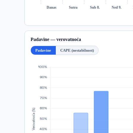
Danas
Sutra
Sub 8.
Ned 9.
Padavine — verovatnoća
Padavine
CAPE (nestabilnost)