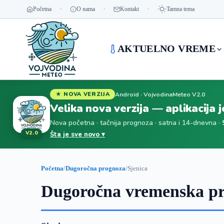
Početna
O nama
Kontakt
Tamna tema
AKTUELNO VREME
Android · VojvodinaMeteo V2.0
★ NOVA VERZIJA
Velika nova verzija — aplikacija 
Nova početna · tačnija prognoza · satna i 14-dnevna ·
V2.0
Šta je sve novo ▾
Početna
/
Dugoročna prognoza
/
Sjenica
Dugoročna vremenska pr