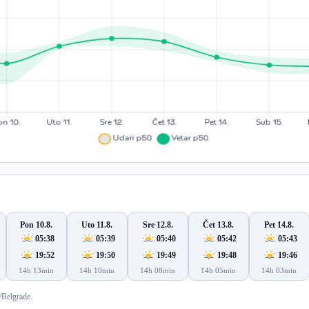
Pon 10.8.
Uto 11.8.
Sre 12.8.
Čet 13.8.
Pet 14.8.
05:38
05:39
05:40
05:42
05:43
19:52
19:50
19:49
19:48
19:46
14h 13min
14h 10min
14h 08min
14h 05min
14h 03min
/Belgrade.