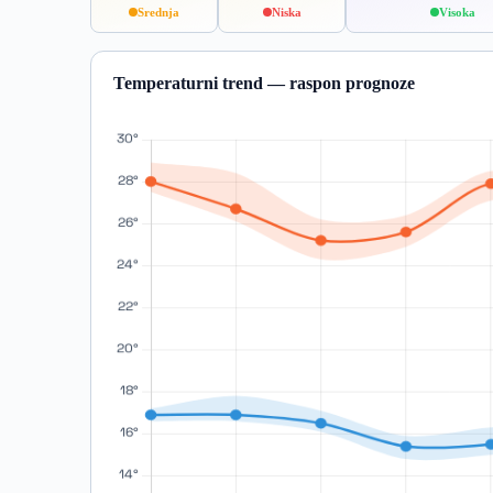
Srednja
Niska
Visoka
Temperaturni trend — raspon prognoze