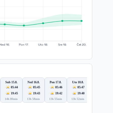
Sub 15.8.
Ned 16.8.
Pon 17.8.
Uto 18.8.
Sre 19.8.
05:44
05:45
05:46
05:47
05:48
19:45
19:43
19:42
19:40
19:39
14h 00min
13h 58min
13h 55min
13h 52min
13h 50min