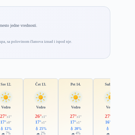
mesto jedne vrednosti.
pa, sa polovinom članova iznad i ispod nje.
Sre 12.
Čet 13.
Pet 14.
Sub 15.
Vedro
Vedro
Vedro
Vedro
27°
26°
27°
27°
±1°
±1°
±1°
±1°
17°
17°
17°
16°
±0°
±1°
±1°
±1°
💧 12%
💧 25%
💧 20%
💧 8%
☁ 7%
☁ 2%
☁ 4%
☁ 3%