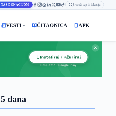
 NAS DONACIJOM
Pretraži sajt ili lokaciju
VESTI
ČITAONICA
APK
✕
⤓
Instaliraj / Ažuriraj
Besplatno · Google Play
15 dana