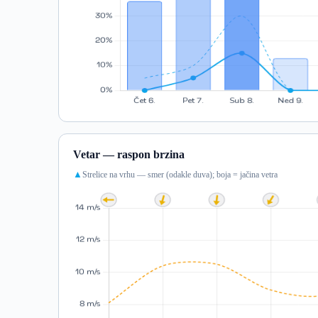
Vetar — raspon brzina
Strelice na vrhu — smer (odakle duva); boja = jačina vetra
▲