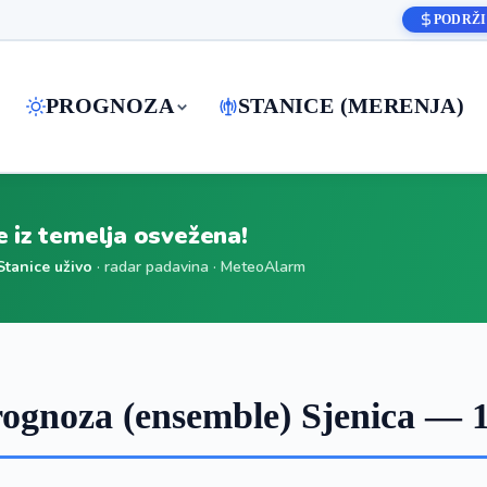
PODRŽI
PROGNOZA
STANICE (MERENJA)
je iz temelja osvežena!
Stanice uživo
· radar padavina · MeteoAlarm
ognoza (ensemble) Sjenica — 