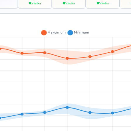
Visoka
Visoka
Visoka