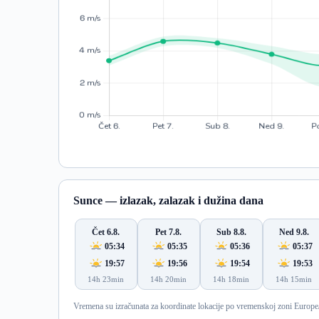
Sunce — izlazak, zalazak i dužina dana
Čet 6.8.
Pet 7.8.
Sub 8.8.
Ned 9.8.
05:34
05:35
05:36
05:37
19:57
19:56
19:54
19:53
14h 23min
14h 20min
14h 18min
14h 15min
Vremena su izračunata za koordinate lokacije po vremenskoj zoni Europe