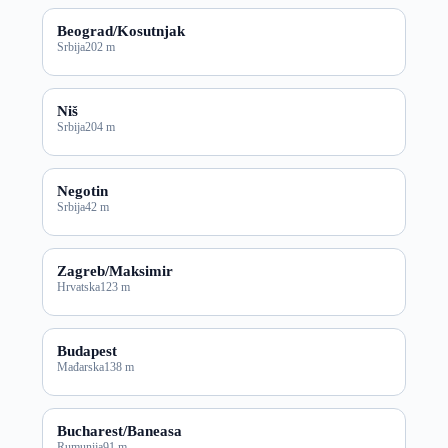
Beograd/Kosutnjak
Srbija
202 m
Niš
Srbija
204 m
Negotin
Srbija
42 m
Zagreb/Maksimir
Hrvatska
123 m
Budapest
Mađarska
138 m
Bucharest/Baneasa
Rumunija
91 m