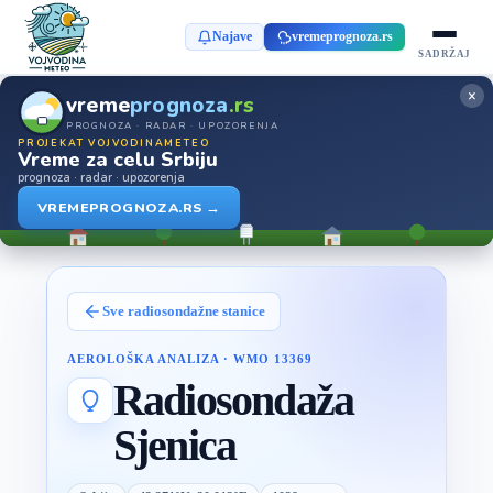
Najave
vremeprognoza.rs
SADRŽAJ
×
vreme
prognoza
.rs
PROGNOZA · RADAR · UPOZORENJA
PROJEKAT VOJVODINAMETEO
Vreme za celu Srbiju
prognoza · radar · upozorenja
VREMEPROGNOZA.RS →
Sve radiosondažne stanice
AEROLOŠKA ANALIZA
·
WMO 13369
Radiosondaža
Sjenica