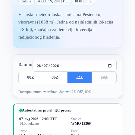
Srbija
43.271°N, 20.013°E
1038 m n.v.
Visinsko-meteorološka stanica na Pešterskoj
visoravni (1038 m). Jedna od najhladnijih lokacija
u Srbiji, značajna za detekciju inverzija i
radijacionog hlađenja.
Izbor termina sondaže
Datum:
00Z
06Z
12Z
18Z
Dostupni termini za izabrani datum: 12Z, 06Z, 00Z.
Autoritativni profil · QC prošao
07. avg 2026. 12:00 UTC
Stanica
14:00 lokalno
WMO 13369
Izvor
Profil