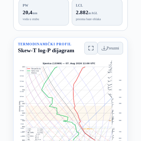
PW
LCL
20,4
2.882
mm
m AGL
voda u stubu
procena baze oblaka
TERMODINAMIČKI PROFIL
Preuzmi
Skew-T log-P dijagram