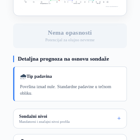
Nema opasnosti
Potencijal za olujno nevreme
Detaljna prognoza na osnovu sondaže
🌧️
Tip padavina
Površina iznad nule. Standardne padavine u tečnom
obliku.
Sondažni nivoi
Mandatorni i značajni nivoi profila