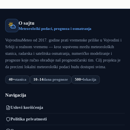
O sajtu
Meteorološki podaci, prognoza i osmatranja
VojvodinaMeteo od 2017. godine prati vremenske prilike u Vojvodini i
Srbiji u realnom vremenu — kroz sopstvenu mrežu meteoroloških
stanica, radarska i satelitska osmatranja, numeričko modeliranje i
prognoze koje ručno obrađuje naš prognostičarski tim. Cilj projekta je
da precizni lokalni meteorološki podaci budu dostupni svima.
40+
stanica
10–14
dana prognoze
500+
lokacija
Navigacija
Uslovi korišćenja
Politika privatnosti