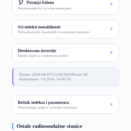
🎈
Putanja balona
Rekonstruisani let i procena mesta pada
Svi indeksi nestabilnosti
Termodinamički, kinematički i kompozitni parametri
Detektovane inverzije
Stabilni slojevi u vertikalnom profilu
Termin: 2026-08-07T12:00:00Z
Nivoa: 64
Generisano: 7.8.2026. 14:00:26
Rečnik indeksa i parametara
Metodologija, pragovi i pravilno tumačenje
Ostale radiosondažne stanice