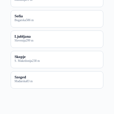
Sofia
Bugarska
586 m
Ljubljana
Slovenija
299 m
Skopje
S. Makedonija
238 m
Szeged
Mađarska
83 m