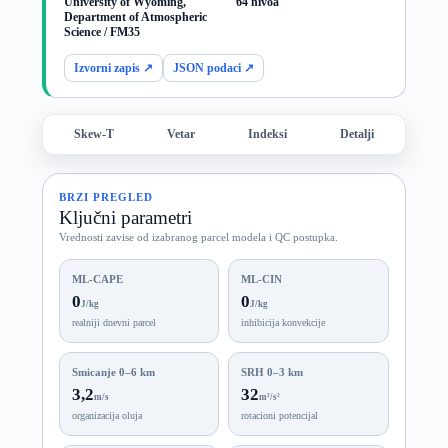
University of Wyoming,
64 nivoa
Department of Atmospheric
Science / FM35
Izvorni zapis ↗
JSON podaci ↗
Skew-T
Vetar
Indeksi
Detalji
BRZI PREGLED
Ključni parametri
Vrednosti zavise od izabranog parcel modela i QC postupka.
ML-CAPE
ML-CIN
0
0
J/kg
J/kg
realniji dnevni parcel
inhibicija konvekcije
Smicanje 0–6 km
SRH 0–3 km
3,2
32
m/s
m²/s²
organizacija oluja
rotacioni potencijal