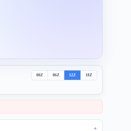
00Z
06Z
12Z
18Z