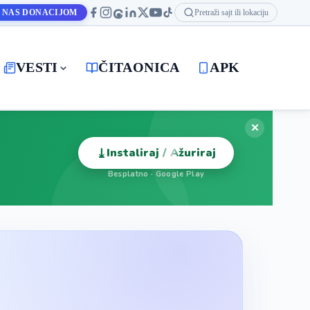
 NAS DONACIJOM
Pretraži sajt ili lokaciju
VESTI
ČITAONICA
APK
✕
⤓
Instaliraj / Ažuriraj
Besplatno · Google Play