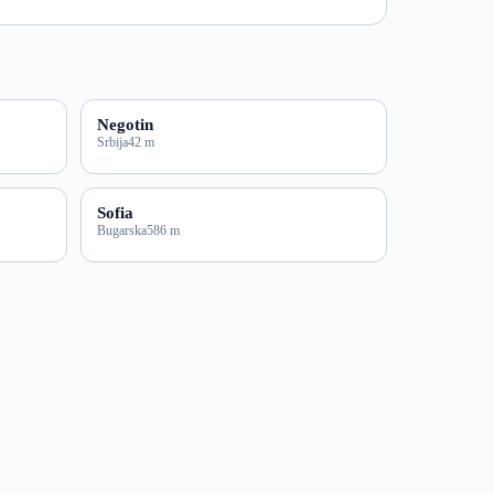
Negotin
Srbija
42 m
Sofia
Bugarska
586 m