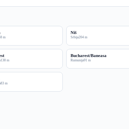
a
Niš
38 m
Srbija
204 m
st
Bucharest/Baneasa
a
138 m
Rumunija
91 m
a
83 m