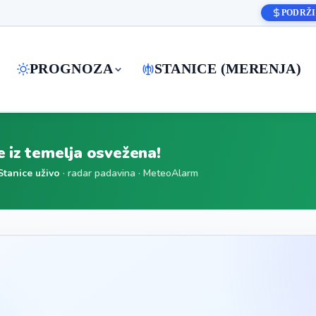
PODRŽI
PROGNOZA
STANICE (MERENJA)
je iz temelja osvežena!
Stanice uživo
· radar padavina · MeteoAlarm