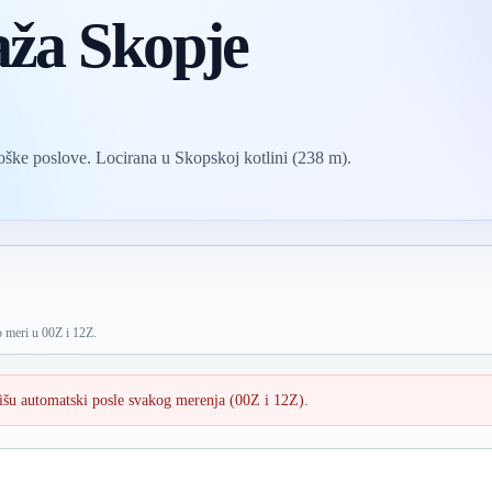
ža Skopje
ške poslove. Locirana u Skopskoj kotlini (238 m).
o meri u 00Z i 12Z.
išu automatski posle svakog merenja (00Z i 12Z).