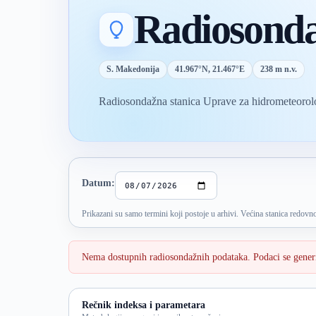
Radiosonda
S. Makedonija
41.967°N, 21.467°E
238 m n.v.
Radiosondažna stanica Uprave za hidrometeorolo
Izbor termina sondaže
Datum:
Prikazani su samo termini koji postoje u arhivi. Većina stanica redovn
Nema dostupnih radiosondažnih podataka. Podaci se gener
Rečnik indeksa i parametara