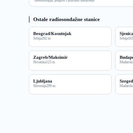
Metodologija, pragovi i pravilno tumačenje
Ostale radiosondažne stanice
Beograd/Kosutnjak
Sjenic
Srbija
202 m
Srbija
10
Zagreb/Maksimir
Budape
Hrvatska
123 m
Mađarsk
Ljubljana
Szeged
Slovenija
299 m
Mađarsk