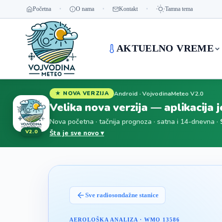
Početna
O nama
Kontakt
Tamna tema
AKTUELNO VREME
Android · VojvodinaMeteo V2.0
★ NOVA VERZIJA
Velika nova verzija — aplikacija 
Nova početna · tačnija prognoza · satna i 14-dnevna ·
V2.0
Šta je sve novo ▾
Sve radiosondažne stanice
AEROLOŠKA ANALIZA
·
WMO 13586