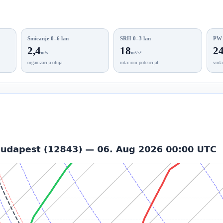
Smicanje 0–6 km
SRH 0–3 km
PW
2,4
18
24
m/s
m²/s²
organizacija oluja
rotacioni potencijal
voda