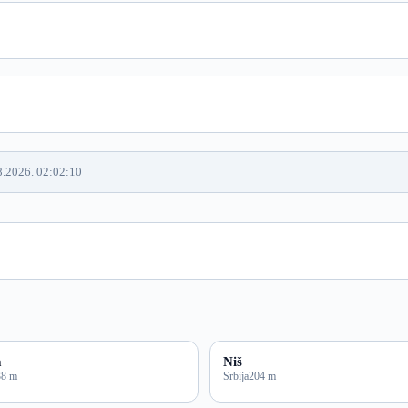
8.2026. 02:02:10
a
Niš
38 m
Srbija
204 m