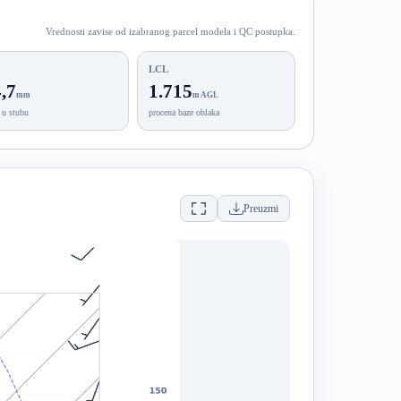
Vrednosti zavise od izabranog parcel modela i QC postupka.
LCL
,7
1.715
mm
m AGL
 u stubu
procena baze oblaka
Preuzmi