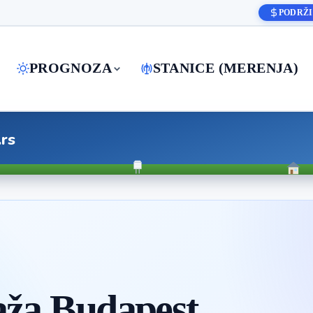
PODRŽI
PROGNOZA
STANICE (MERENJA)
.rs
ža Budapest