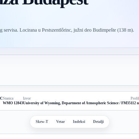
servisa. Locirana u Pestszentlőrinc, južni deo Budimpešte (138 m).
TC
Stanica
Izvor
Profil
WMO 12843
University of Wyoming, Department of Atmospheric Science / FM35
112 n
Skew-T
Vetar
Indeksi
Detalji