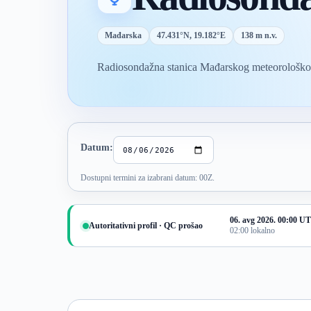
Mađarska
47.431°N, 19.182°E
138 m n.v.
Radiosondažna stanica Mađarskog meteorološkog 
Izbor termina sondaže
Datum:
Dostupni termini za izabrani datum: 00Z.
06. avg 2026. 00:00 U
Autoritativni profil · QC prošao
02:00 lokalno