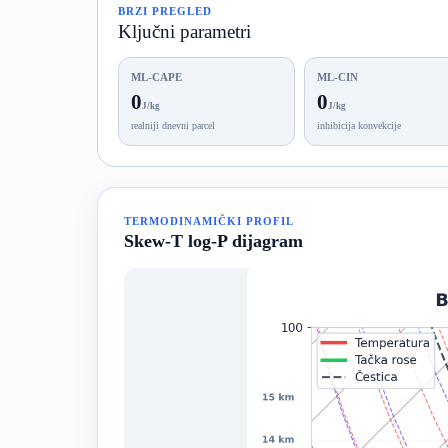
BRZI PREGLED
Ključni parametri
ML-CAPE
ML-CIN
0
0
J/kg
J/kg
realniji dnevni parcel
inhibicija konvekcije
TERMODINAMIČKI PROFIL
Skew-T log-P dijagram