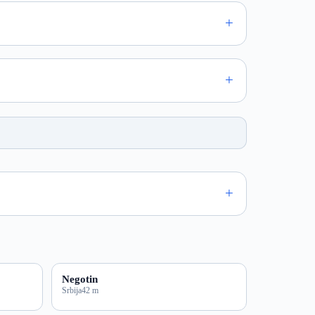
Negotin
Srbija
42 m