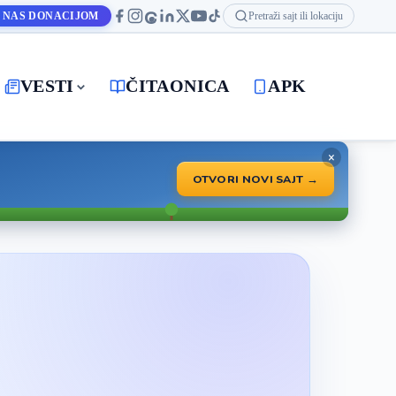
 NAS DONACIJOM
Pretraži sajt ili lokaciju
VESTI
ČITAONICA
APK
×
OTVORI NOVI SAJT →