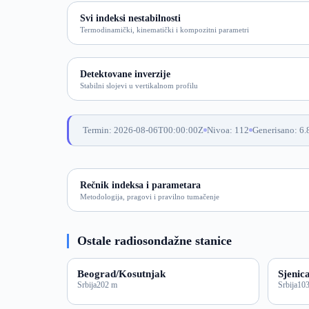
Svi indeksi nestabilnosti
Termodinamički, kinematički i kompozitni parametri
Detektovane inverzije
Stabilni slojevi u vertikalnom profilu
Termin: 2026-08-06T00:00:00Z
Nivoa: 112
Generisano: 6.
Rečnik indeksa i parametara
Metodologija, pragovi i pravilno tumačenje
Ostale radiosondažne stanice
Beograd/Kosutnjak
Sjenic
Srbija
202 m
Srbija
10