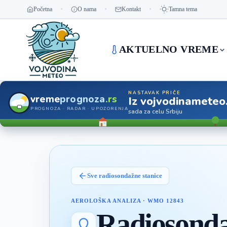
Početna
O nama
Kontakt
Tamna tema
AKTUELNO VREME
NASTAVAK PRIČE
vreme
prognoza
.rs
Iz vojvodinameteo
PROGNOZA · RADAR · UPOZORENJA
sada za celu Srbiju
Sve radiosondažne stanice
AEROLOŠKA ANALIZA
·
WMO 12843
Radiosonda