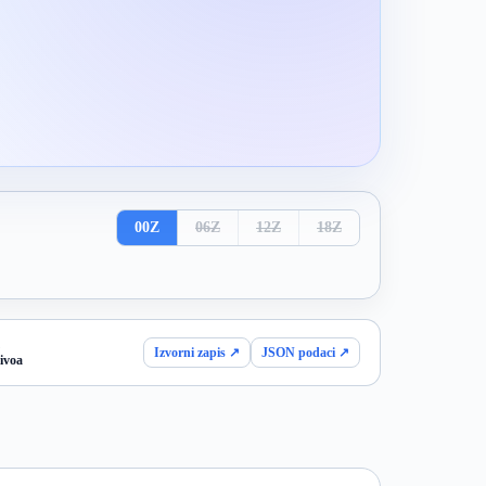
00Z
06Z
12Z
18Z
Izvorni zapis ↗
JSON podaci ↗
ivoa