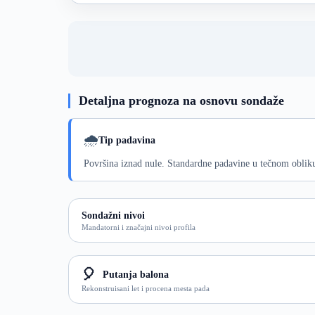
Detaljna prognoza na osnovu sondaže
🌧️
Tip padavina
Površina iznad nule. Standardne padavine u tečnom oblik
Sondažni nivoi
Mandatorni i značajni nivoi profila
🎈
Putanja balona
Rekonstruisani let i procena mesta pada