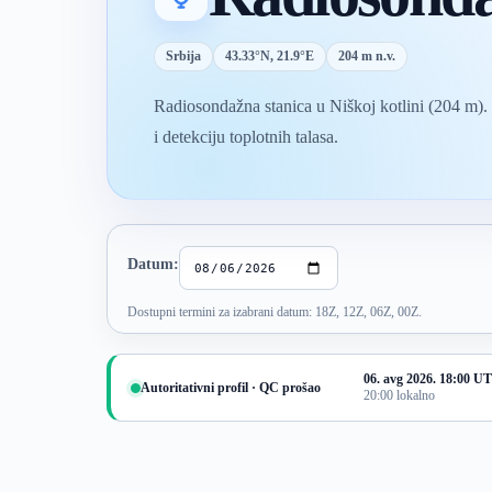
Srbija
43.33°N, 21.9°E
204 m n.v.
Radiosondažna stanica u Niškoj kotlini (204 m).
i detekciju toplotnih talasa.
Izbor termina sondaže
Datum:
Dostupni termini za izabrani datum: 18Z, 12Z, 06Z, 00Z.
06. avg 2026. 18:00 U
Autoritativni profil · QC prošao
20:00 lokalno