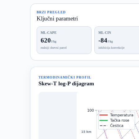
BRZI PREGLED
Ključni parametri
ML-CAPE
ML-CIN
620
-84
J/kg
J/kg
realniji dnevni parcel
inhibicija konvekcije
TERMODINAMIČKI PROFIL
Skew-T log-P dijagram