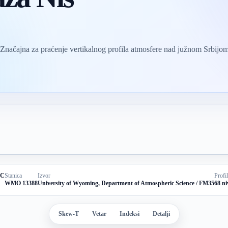
 Značajna za praćenje vertikalnog profila atmosfere nad južnom Srbijo
TC
Stanica
Izvor
Profil
WMO 13388
University of Wyoming, Department of Atmospheric Science / FM35
68 ni
Skew-T
Vetar
Indeksi
Detalji