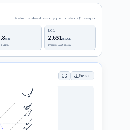
Vrednosti zavise od izabranog parcel modela i QC postupka.
LCL
,8
2.651
mm
m AGL
 u stubu
procena baze oblaka
Preuzmi