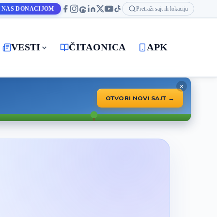
 NAS DONACIJOM
Pretraži sajt ili lokaciju
VESTI
ČITAONICA
APK
×
OTVORI NOVI SAJT →