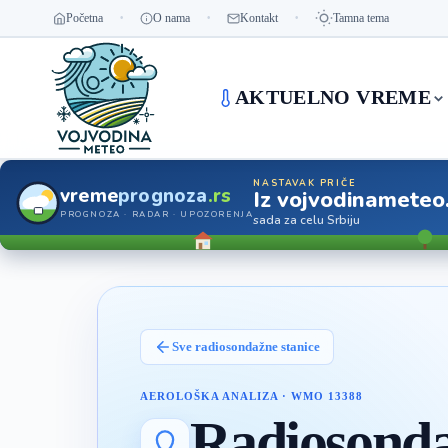
Početna
O nama
Kontakt
Tamna tema
AKTUELNO VREME
NASTAVAK PRIČE
vreme
prognoza
.rs
Iz vojvodinameteo
PROGNOZA · RADAR · UPOZORENJA
sada za celu Srbiju
Sve radiosondažne stanice
AEROLOŠKA ANALIZA
·
WMO 13388
Radiosonda