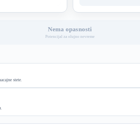
Nema opasnosti
Potencijal za olujno nevreme
acajne stete.
u.