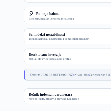
🎈
Putanja balona
Rekonstruisani let i procena mesta pada
Svi indeksi nestabilnosti
Termodinamički, kinematički i kompozitni parametri
Detektovane inverzije
Stabilni slojevi u vertikalnom profilu
Termin: 2026-08-06T18:00:00Z
Nivoa: 68
Generisano: 6.8
Rečnik indeksa i parametara
Metodologija, pragovi i pravilno tumačenje