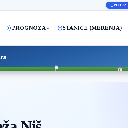
PODRŽI
PROGNOZA
STANICE (MERENJA)
.rs
ža Niš