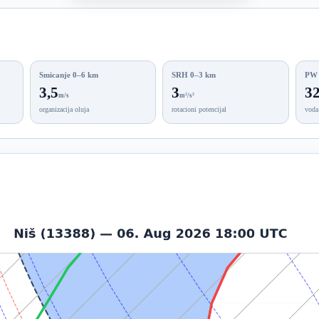
Smicanje 0–6 km
SRH 0–3 km
PW
3,5
3
32
m/s
m²/s²
organizacija oluja
rotacioni potencijal
voda