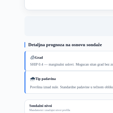
Detaljna prognoza na osnovu sondaže
🧊
Grad
SHIP 0.4 — marginalni uslovi. Mogucan sitan grad bez zn
🌧️
Tip padavina
Površina iznad nule. Standardne padavine u tečnom oblik
Sondažni nivoi
Mandatorni i značajni nivoi profila