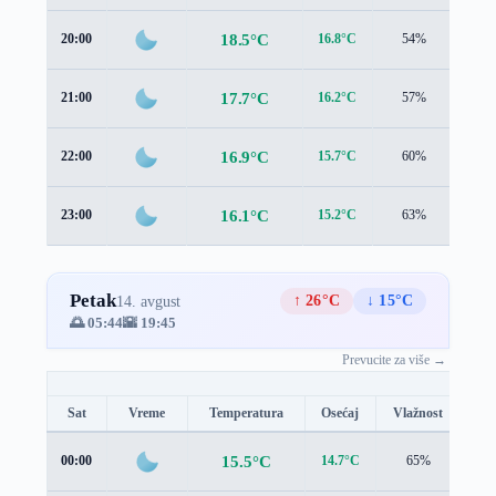
18.5°C
20:00
16.8°C
54%
2.7 
17.7°C
21:00
16.2°C
57%
2.3 
16.9°C
22:00
15.7°C
60%
1.8 
16.1°C
23:00
15.2°C
63%
1.4 
Petak
↑ 26°C
↓ 15°C
14. avgust
🌅 05:44
🌇 19:45
Prevucite za više →
Sat
Vreme
Temperatura
Osećaj
Vlažnost
Br
15.5°C
00:00
14.7°C
65%
1.0