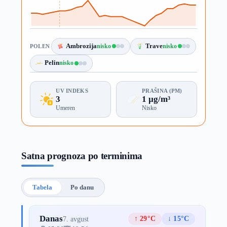
Ambrozija
nisko
Trave
nisko
POLEN
Pelin
nisko
UV INDEKS
PRAŠINA (PM)
3
1 µg/m³
Umeren
Nisko
Satna prognoza po terminima
Tabela
Po danu
Danas
↑ 29°C
↓ 15°C
7. avgust