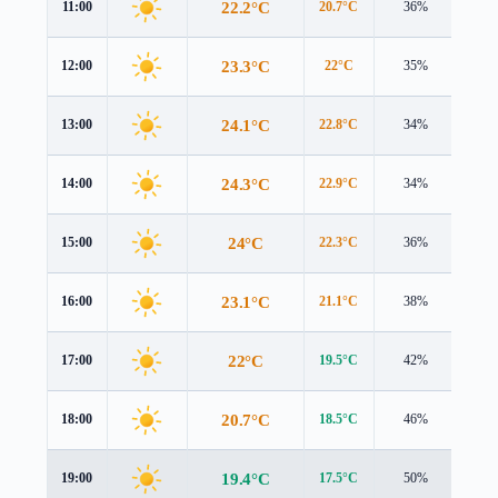
22.2°C
11:00
20.7°C
36%
3.4 
23.3°C
12:00
22°C
35%
4.0 
24.1°C
13:00
22.8°C
34%
4.5 
24.3°C
14:00
22.9°C
34%
4.8 
24°C
15:00
22.3°C
36%
4.7 
23.1°C
16:00
21.1°C
38%
4.4 
22°C
17:00
19.5°C
42%
4.1 
20.7°C
18:00
18.5°C
46%
3.6 
19.4°C
19:00
17.5°C
50%
3.1 