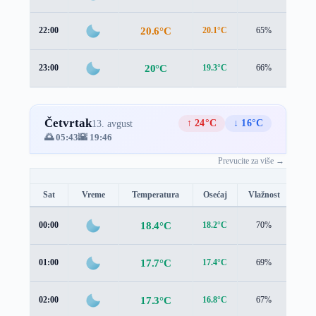
20.6°C
22:00
20.1°C
65%
3.5 
20°C
23:00
19.3°C
66%
3.5 
Četvrtak
↑ 24°C
↓ 16°C
13. avgust
🌅 05:43
🌇 19:46
Prevucite za više →
Sat
Vreme
Temperatura
Osećaj
Vlažnost
Brz
18.4°C
00:00
18.2°C
70%
2.1 
17.7°C
01:00
17.4°C
69%
1.9 
17.3°C
02:00
16.8°C
67%
1.7 