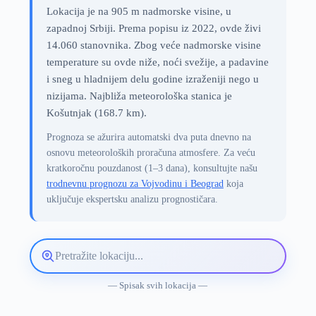
Lokacija je na 905 m nadmorske visine, u
zapadnoj Srbiji. Prema popisu iz 2022, ovde živi
14.060 stanovnika. Zbog veće nadmorske visine
temperature su ovde niže, noći svežije, a padavine
i sneg u hladnijem delu godine izraženiji nego u
nizijama. Najbliža meteorološka stanica je
Košutnjak (168.7 km).
Prognoza se ažurira automatski dva puta dnevno na
osnovu meteoroloških proračuna atmosfere. Za veću
kratkoročnu pouzdanost (1–3 dana), konsultujte našu
trodnevnu prognozu za Vojvodinu i Beograd
koja
uključuje ekspertsku analizu prognostičara.
Pretražite
lokaciju
vremenske
— Spisak svih lokacija —
prognoze