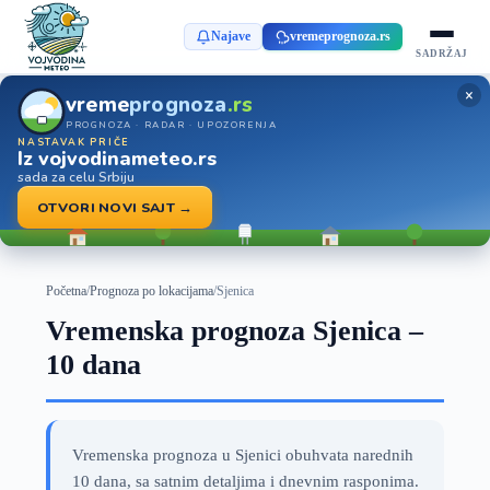
Najave
vremeprognoza.rs
SADRŽAJ
×
vreme
prognoza
.rs
PROGNOZA · RADAR · UPOZORENJA
NASTAVAK PRIČE
Iz vojvodinameteo.rs
sada za celu Srbiju
OTVORI NOVI SAJT →
Početna
/
Prognoza po lokacijama
/
Sjenica
Vremenska prognoza Sjenica –
10 dana
Vremenska prognoza u Sjenici obuhvata narednih
10 dana, sa satnim detaljima i dnevnim rasponima.