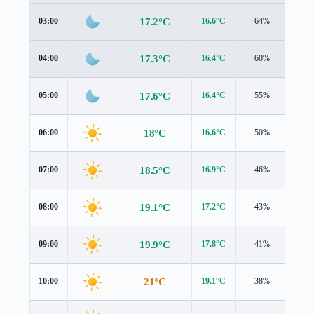
17.2°C
03:00
16.6°C
64%
1.6 
17.3°C
04:00
16.4°C
60%
1.5 
17.6°C
05:00
16.4°C
55%
1.5 
18°C
06:00
16.6°C
50%
1.5 
18.5°C
07:00
16.9°C
46%
1.6 
19.1°C
08:00
17.2°C
43%
1.8 
19.9°C
09:00
17.8°C
41%
2.2 
21°C
10:00
19.1°C
38%
2.7 