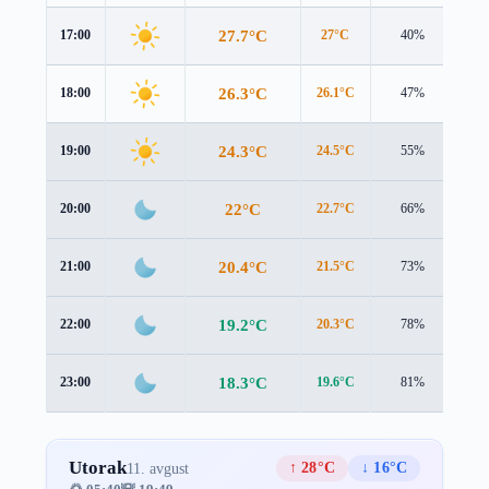
27.7°C
17:00
27°C
40%
3.0
26.3°C
18:00
26.1°C
47%
3.0
24.3°C
19:00
24.5°C
55%
2.5
22°C
20:00
22.7°C
66%
2.0
20.4°C
21:00
21.5°C
73%
1.5
19.2°C
22:00
20.3°C
78%
1.2
18.3°C
23:00
19.6°C
81%
0.9
Utorak
↑ 28°C
↓ 16°C
11. avgust