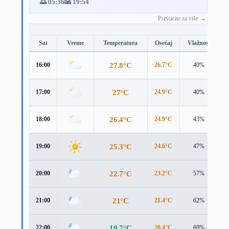
🌅 05:36
🌇 19:54
Prevucite za više →
Sat
Vreme
Temperatura
Osećaj
Vlažnost
B
27.8°C
16:00
26.7°C
40%
4
27°C
17:00
24.9°C
40%
5
26.4°C
18:00
24.9°C
43%
4
25.3°C
19:00
24.6°C
47%
3
22.7°C
20:00
23.2°C
57%
1
21°C
21:00
21.4°C
62%
1
19.7°C
22:00
20.4°C
69%
1