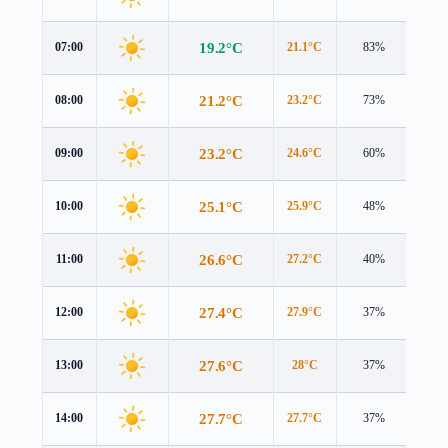
19.2°C
07:00
21.1°C
83%
0.5 
21.2°C
08:00
23.2°C
73%
0.4 
23.2°C
09:00
24.6°C
60%
0.5 
25.1°C
10:00
25.9°C
48%
1.6 
26.6°C
11:00
27.2°C
40%
2.6 
27.4°C
12:00
27.9°C
37%
3.3 
27.6°C
13:00
28°C
37%
4.0 
27.7°C
14:00
27.7°C
37%
4.4 