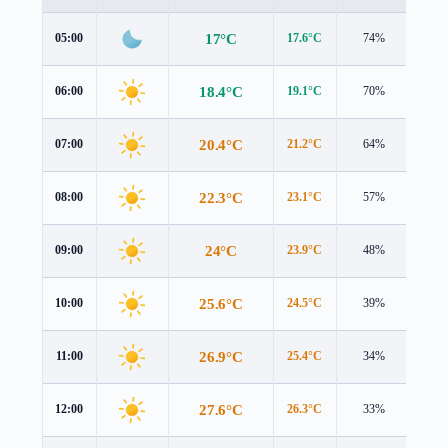
17°C
05:00
17.6°C
74%
0.4 
18.4°C
06:00
19.1°C
70%
0.5 
20.4°C
07:00
21.2°C
64%
0.6 
22.3°C
08:00
23.1°C
57%
0.7 
24°C
09:00
23.9°C
48%
1.7 
25.6°C
10:00
24.5°C
39%
3.4 
26.9°C
11:00
25.4°C
34%
4.8 
27.6°C
12:00
26.3°C
33%
5.4 