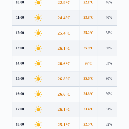
22.9°C
10:00
22.1°C
46%
2.7
24.4°C
11:00
23.8°C
40%
3.2
25.4°C
12:00
25.2°C
38%
3.7
26.1°C
13:00
25.9°C
36%
3.9
26.6°C
14:00
26°C
33%
4.0
26.8°C
15:00
25.6°C
30%
4.0
26.6°C
16:00
24.8°C
30%
3.9
26.1°C
17:00
23.4°C
31%
3.9
25.1°C
18:00
22.5°C
32%
3.5