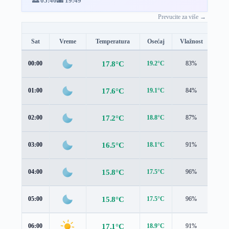
🌅 05:40
🌇 19:49
Prevucite za više →
Sat
Vreme
Temperatura
Osećaj
Vlažnost
Brz
17.8°C
00:00
19.2°C
83%
0.6 
17.6°C
01:00
19.1°C
84%
0.3 
17.2°C
02:00
18.8°C
87%
0.2 
16.5°C
03:00
18.1°C
91%
0.2 
15.8°C
04:00
17.5°C
96%
0.2 
15.8°C
05:00
17.5°C
96%
0.2 
17.1°C
06:00
18.9°C
91%
0.4 