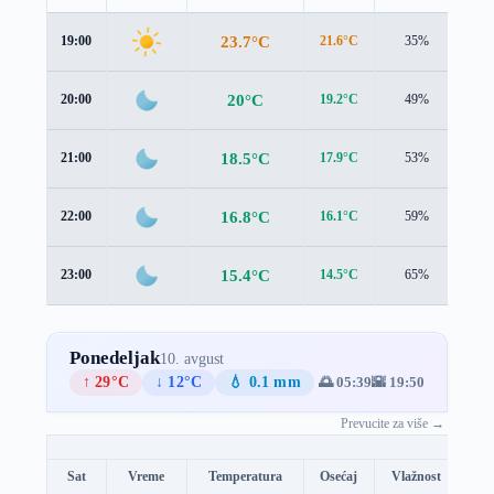
23.7°C
19:00
21.6°C
35%
2.6
20°C
20:00
19.2°C
49%
0.9
18.5°C
21:00
17.9°C
53%
0.5
16.8°C
22:00
16.1°C
59%
0.6
15.4°C
23:00
14.5°C
65%
1.0
Ponedeljak
10. avgust
↑ 29°C
↓ 12°C
💧 0.1 mm
🌅 05:39
🌇 19:50
Prevucite za više →
Sat
Vreme
Temperatura
Osećaj
Vlažnost
Br