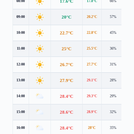
17.6°C
08:00
17.8°C
66%
0.1
20°C
09:00
20.2°C
57%
0.4
22.7°C
10:00
22.8°C
45%
0.9
25°C
11:00
25.5°C
36%
1.2
26.7°C
12:00
27.7°C
31%
1.2
27.9°C
13:00
29.1°C
28%
1.2
28.4°C
14:00
29.3°C
29%
1.5
28.6°C
15:00
28.9°C
32%
2.1
28.4°C
16:00
28°C
35%
2.7