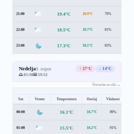
19.4°C
21:00
20.9°C
79%
0.9 m/s
18.5°C
22:00
19.7°C
81%
1.0 m/s
17.3°C
23:00
18.1°C
83%
1.3 m/s
Nedelja
↑ 27°C
↓ 14°C
9. avgust
🌅 05:38
🌇 19:52
Prevucite za više →
Sat
Vreme
Temperatura
Osećaj
Vlažnost
Br
16.1°C
00:00
16.7°C
89%
1.5
15.5°C
01:00
16.2°C
91%
1.2