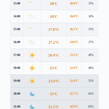
28°C
13:00
26.8°C
33%
5.6 
28°C
14:00
26.8°C
34%
5.8 
27.8°C
15:00
26.1°C
35%
6.2 
27.2°C
16:00
24.9°C
37%
6.6 
26.4°C
17:00
23.5°C
40%
6.5 
25°C
18:00
22.9°C
46%
5.7 
23.4°C
19:00
22.4°C
55%
4.3 
22°C
20:00
21.7°C
62%
3.4 
21.2°C
21:00
20.9°C
65%
3.3 