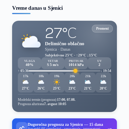
Vreme danas u Sjenici
27°C
Promeni
Delimično oblačno
Sjenica · Danas
Subjektivno 25°C · ↑29°C ↓15°C
VLAGA
VETAR
PRITISAK
UV
40%
S 5 m/s
1014 hPa
2
↑ 05:36
↓ 19:54
17h
18h
19h
20h
21h
22h
27°C
26°C
25°C
23°C
21°C
20°C
Modelski termin (prognoza):
17:00, 07.08.
Prognoza ažurirana
7. avgust 10:05
Dugoročna prognoza za Sjenicu — 15 dana
→
Ansambl (91 simulacija) · verovatnoće · temperaturni