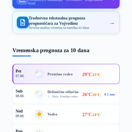
trend
Trodnevna tekstualna prognoza
→
prognostičara za Vojvodinu
Stručna analiza vremena za naredna tri dana
Vremenska prognoza za 10 dana
Pet
29°C
Pretežno vedro
15°C
07.08.
Sub
Delimično oblačno
26°C
16°C
0.2 mm
08.08.
Noću: Pretežno vedro
Ned
27°C
Vedro
14°C
09.08.
Pon