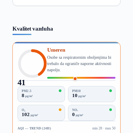
Kvalitet vazduha
Umeren
Osobe sa respiratornim oboljenjima bi
trebalo da ograniče naporne aktivnosti
napolju.
41
AQI
PM2.5
PM10
8
10
µg/m³
µg/m³
O₃
NO₂
102
0
µg/m³
µg/m³
AQI — TREND (24H)
min 28 · max 50