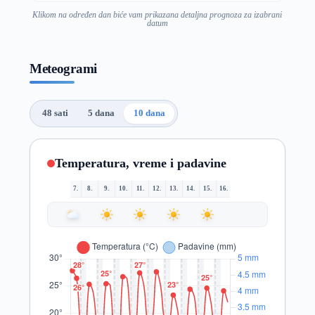
Klikom na određen dan biće vam prikazana detaljna prognoza za izabrani
datum
Meteogrami
48 sati
5 dana
10 dana
Temperatura, vreme i padavine
7.
8.
9.
10.
11.
12.
13.
14.
15.
16.