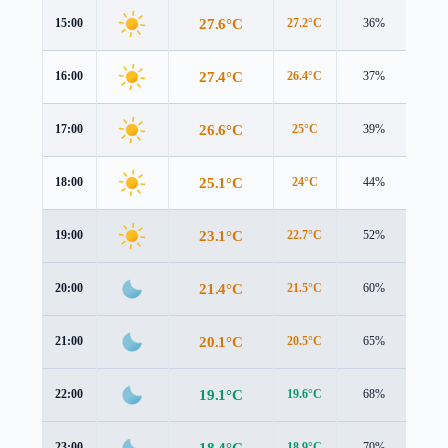
27.6°C
15:00
27.2°C
36%
4.5 
27.4°C
16:00
26.4°C
37%
4.4 
26.6°C
17:00
25°C
39%
4.1 
25.1°C
18:00
24°C
44%
3.4 
23.1°C
19:00
22.7°C
52%
2.5 
21.4°C
20:00
21.5°C
60%
1.8 
20.1°C
21:00
20.5°C
65%
1.4 
19.1°C
22:00
19.6°C
68%
1.1 
18.4°C
23:00
18.9°C
70%
0.8 