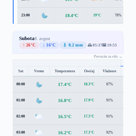
18.4°C
23:00
19°C
78%
1
Subota
8. avgust
↑ 26°C
↓ 16°C
💧 0.2 mm
🌅 05:37
🌇 19:53
Prevucite za više →
Sat
Vreme
Temperatura
Osećaj
Vlažnost
Brzina
17.4°C
00:00
18.3°C
87%
1.6 m/s
16.8°C
01:00
17.9°C
91%
1.4 m/s
16.5°C
02:00
17.5°C
91%
1.2 m/s
16.2°C
03:00
17.1°C
92%
1.3 m/s