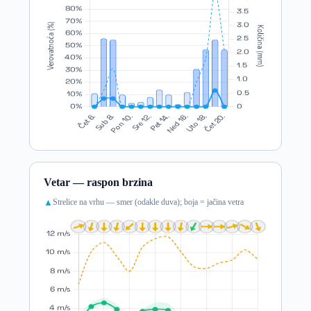
Vetar — raspon brzina
Strelice na vrhu — smer (odakle duva); boja = jačina vetra
▲