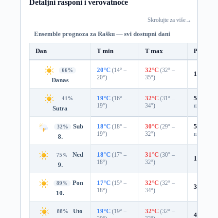
Detaljni rasponi i verovatnoće
Skrolujte za više
→
Ensemble prognoza za Rašku — svi dostupni dani
Dan
T min
T max
Padavin
20°C
(14° –
32°C
(32° –
66%
11%
0.0
20°)
35°)
Danas
19°C
(16° –
32°C
(31° –
56%
0.3
41%
19°)
34°)
mm)
Sutra
Sub
18°C
(18° –
30°C
(29° –
55%
0.3
32%
19°)
32°)
mm)
8.
Ned
18°C
(17° –
31°C
(30° –
75%
10%
0.0
18°)
32°)
9.
Pon
17°C
(15° –
32°C
(32° –
89%
3%
0.0 
18°)
34°)
10.
Uto
19°C
(19° –
32°C
(32° –
88%
4%
0.0 