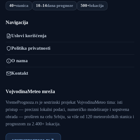
40+
stanica
10–14
dana prognoze
500+
lokacija
Navigacija
Uslovi korišćenja
Politika privatnosti
O nama
Kontakt
VojvodinaMeteo mreža
VremePrognoza.rs je sestrinski projekat VojvodinaMeteo tima: isti
pristup — precizni lokalni podaci, numeričko modeliranje i sopstvena
obrada — proširen na celu Srbiju, sa više od 120 meteoroloških stanica i
prognozom za 2.400+ lokacija.
vremeprognoza.rs