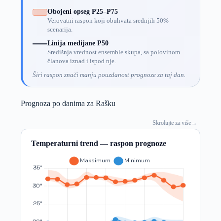
Obojeni opseg P25–P75
Verovatni raspon koji obuhvata srednjih 50%
scenarija.
Linija medijane P50
Središnja vrednost ensemble skupa, sa polovinom
članova iznad i ispod nje.
Širi raspon znači manju pouzdanost prognoze za taj dan.
Prognoza po danima za Rašku
Skrolujte za više
→
Temperaturni trend — raspon prognoze