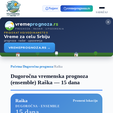
Najave
vremeprognoza.rs
SADRŽAJ
×
vreme
prognoza
.rs
PROGNOZA · RADAR · UPOZORENJA
PROJEKAT VOJVODINAMETEO
Vreme za celu Srbiju
prognoza · radar · upozorenja
VREMEPROGNOZA.RS →
Početna
/
Dugoročna prognoza
/
Raška
Dugoročna vremenska prognoza
(ensemble) Raška — 15 dana
Raška
Promeni lokaciju
DUGOROČNA · ENSEMBLE
15 dana