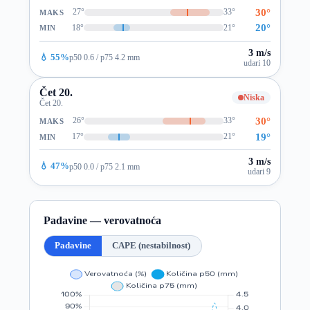
30°
27°
33°
MAKS
20°
18°
21°
MIN
3 m/s
💧 55%
p50 0.6 / p75 4.2 mm
udari 10
Čet 20.
Niska
Čet 20.
30°
26°
33°
MAKS
19°
17°
21°
MIN
3 m/s
💧 47%
p50 0.0 / p75 2.1 mm
udari 9
Padavine — verovatnoća
Padavine
CAPE (nestabilnost)