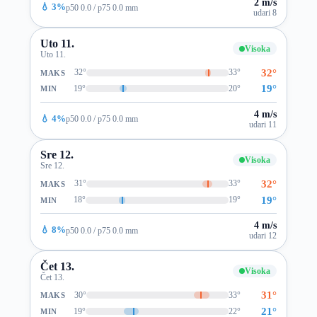
2 m/s
💧 3%
p50 0.0 / p75 0.0 mm
udari 8
Uto 11.
Visoka
Uto 11.
32°
32°
33°
MAKS
19°
19°
20°
MIN
4 m/s
💧 4%
p50 0.0 / p75 0.0 mm
udari 11
Sre 12.
Visoka
Sre 12.
32°
31°
33°
MAKS
19°
18°
19°
MIN
4 m/s
💧 8%
p50 0.0 / p75 0.0 mm
udari 12
Čet 13.
Visoka
Čet 13.
31°
30°
33°
MAKS
21°
19°
22°
MIN