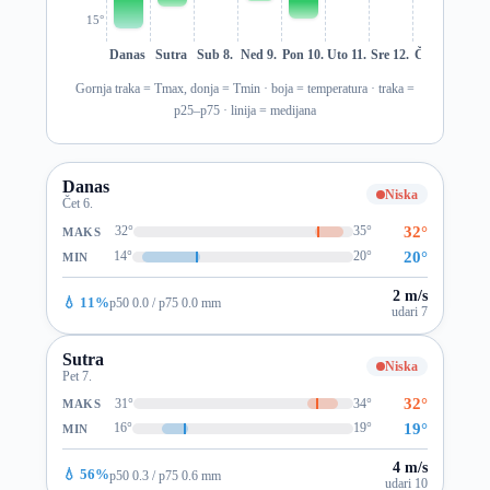
15°
Danas
Sutra
Sub 8.
Ned 9.
Pon 10.
Uto 11.
Sre 12.
Čet 13.
Pet 1
Gornja traka = Tmax, donja = Tmin · boja = temperatura · traka =
p25–p75 · linija = medijana
Danas
Niska
Čet 6.
32°
32°
35°
MAKS
20°
14°
20°
MIN
2 m/s
💧 11%
p50 0.0 / p75 0.0 mm
udari 7
Sutra
Niska
Pet 7.
32°
31°
34°
MAKS
19°
16°
19°
MIN
4 m/s
💧 56%
p50 0.3 / p75 0.6 mm
udari 10