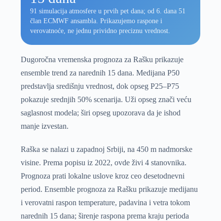
91 simulacija atmosfere u prvih pet dana; od 6. dana 51
član ECMWF ansambla. Prikazujemo raspone i
verovatnoće, ne jednu prividno preciznu vrednost.
Dugoročna vremenska prognoza za Rašku prikazuje
ensemble trend za narednih 15 dana. Medijana P50
predstavlja središnju vrednost, dok opseg P25–P75
pokazuje srednjih 50% scenarija. Uži opseg znači veću
saglasnost modela; širi opseg upozorava da je ishod
manje izvestan.
Raška se nalazi u zapadnoj Srbiji, na 450 m nadmorske
visine. Prema popisu iz 2022, ovde živi 4 stanovnika.
Prognoza prati lokalne uslove kroz ceo desetodnevni
period. Ensemble prognoza za Rašku prikazuje medijanu
i verovatni raspon temperature, padavina i vetra tokom
narednih 15 dana; širenje raspona prema kraju perioda