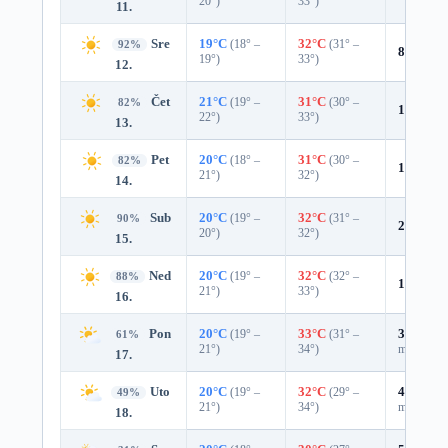
20°)
33°)
11.
Sre
19°C
(18° –
32°C
(31° –
92%
8%
0.0 
19°)
33°)
12.
Čet
21°C
(19° –
31°C
(30° –
82%
14%
0.0
22°)
33°)
13.
Pet
20°C
(18° –
31°C
(30° –
82%
10%
0.0
21°)
32°)
14.
Sub
20°C
(19° –
32°C
(31° –
90%
2%
0.0 
20°)
32°)
15.
Ned
20°C
(19° –
32°C
(32° –
88%
12%
0.0
21°)
33°)
16.
Pon
20°C
(19° –
33°C
(31° –
31%
0.0
61%
21°)
34°)
mm)
17.
Uto
20°C
(19° –
32°C
(29° –
47%
0.0
49%
21°)
34°)
mm)
18.