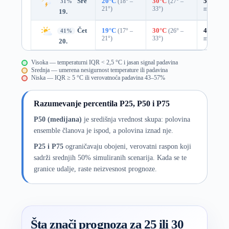
Sre
20°C
(18° –
30°C
(27° –
55%
0.6
31%
21°)
33°)
mm)
19.
Čet
19°C
(17° –
30°C
(26° –
47%
0.0
41%
21°)
33°)
mm)
20.
Visoka — temperaturni IQR < 2,5 °C i jasan signal padavina
Srednja — umerena nesigurnost temperature ili padavina
Niska — IQR ≥ 5 °C ili verovatnoća padavina 43–57%
Razumevanje percentila P25, P50 i P75
P50 (medijana)
je središnja vrednost skupa: polovina
ensemble članova je ispod, a polovina iznad nje.
P25 i P75
ograničavaju obojeni, verovatni raspon koji
sadrži srednjih 50% simuliranih scenarija. Kada se te
granice udalje, raste neizvesnost prognoze.
Šta znači prognoza za 25 ili 30