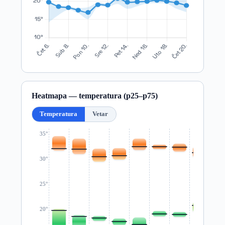
Heatmapa — temperatura (p25–p75)
Temperatura
Vetar
35°
30°
25°
20°