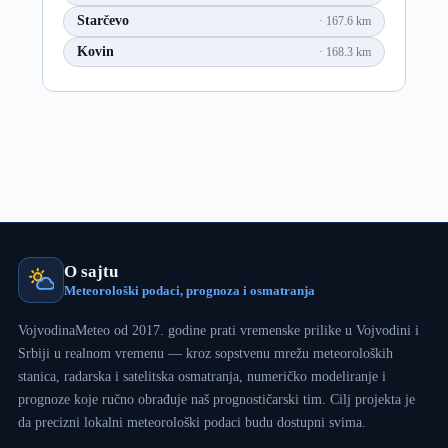
Starčevo
167.6 km
Kovin
168.3 km
O sajtu
Meteorološki podaci, prognoza i osmatranja
VojvodinaMeteo od 2017. godine prati vremenske prilike u Vojvodini i
Srbiji u realnom vremenu — kroz sopstvenu mrežu meteoroloških
stanica, radarska i satelitska osmatranja, numeričko modeliranje i
prognoze koje ručno obrađuje naš prognostičarski tim. Cilj projekta je
da precizni lokalni meteorološki podaci budu dostupni svima.