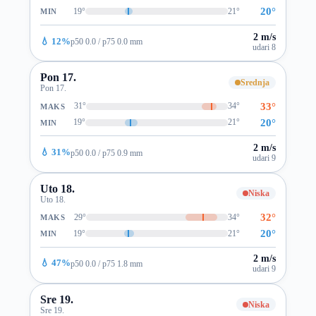
20°
19°
21°
MIN
2 m/s
💧 12%
p50 0.0 / p75 0.0 mm
udari 8
Pon 17.
Srednja
Pon 17.
33°
31°
34°
MAKS
20°
19°
21°
MIN
2 m/s
💧 31%
p50 0.0 / p75 0.9 mm
udari 9
Uto 18.
Niska
Uto 18.
32°
29°
34°
MAKS
20°
19°
21°
MIN
2 m/s
💧 47%
p50 0.0 / p75 1.8 mm
udari 9
Sre 19.
Niska
Sre 19.