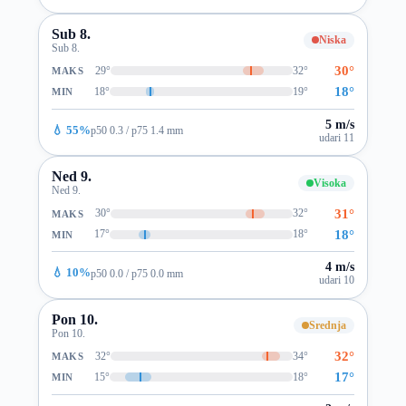
Sub 8.
Niska
Sub 8.
30°
29°
32°
MAKS
18°
18°
19°
MIN
5 m/s
💧 55%
p50 0.3 / p75 1.4 mm
udari 11
Ned 9.
Visoka
Ned 9.
31°
30°
32°
MAKS
18°
17°
18°
MIN
4 m/s
💧 10%
p50 0.0 / p75 0.0 mm
udari 10
Pon 10.
Srednja
Pon 10.
32°
32°
34°
MAKS
17°
15°
18°
MIN