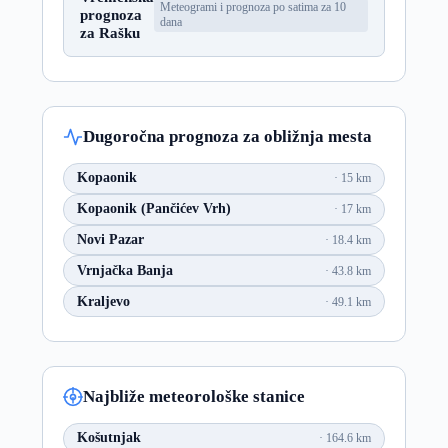
Meteogrami i prognoza po satima za 10
prognoza
dana
za Rašku
Dugoročna prognoza za obližnja mesta
Kopaonik
15 km
Kopaonik (Pančićev Vrh)
17 km
Novi Pazar
18.4 km
Vrnjačka Banja
43.8 km
Kraljevo
49.1 km
Najbliže meteorološke stanice
Košutnjak
164.6 km