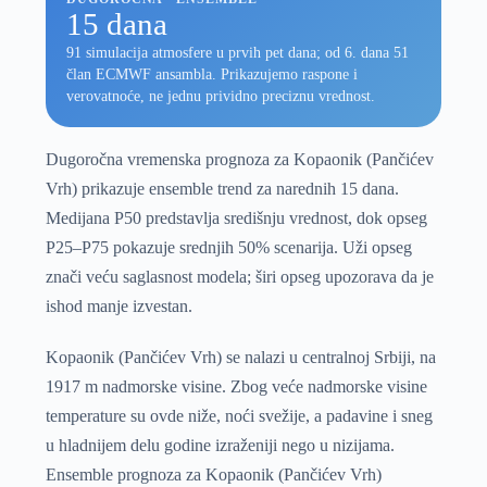
15 dana
91 simulacija atmosfere u prvih pet dana; od 6. dana 51
član ECMWF ansambla. Prikazujemo raspone i
verovatnoće, ne jednu prividno preciznu vrednost.
Dugoročna vremenska prognoza za Kopaonik (Pančićev
Vrh) prikazuje ensemble trend za narednih 15 dana.
Medijana P50 predstavlja središnju vrednost, dok opseg
P25–P75 pokazuje srednjih 50% scenarija. Uži opseg
znači veću saglasnost modela; širi opseg upozorava da je
ishod manje izvestan.
Kopaonik (Pančićev Vrh) se nalazi u centralnoj Srbiji, na
1917 m nadmorske visine. Zbog veće nadmorske visine
temperature su ovde niže, noći svežije, a padavine i sneg
u hladnijem delu godine izraženiji nego u nizijama.
Ensemble prognoza za Kopaonik (Pančićev Vrh)