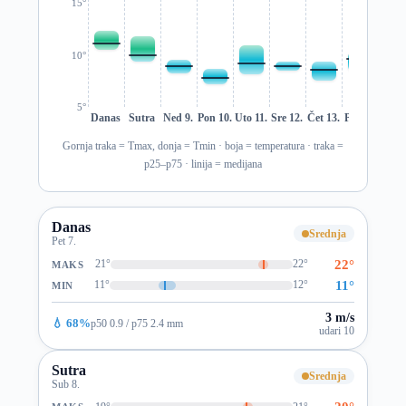
15°
10°
5°
Danas
Sutra
Ned 9.
Pon 10.
Uto 11.
Sre 12.
Čet 13.
Pet 14.
Sub 1
Gornja traka = Tmax, donja = Tmin · boja = temperatura · traka =
p25–p75 · linija = medijana
Danas
Srednja
Pet 7.
22°
21°
22°
MAKS
11°
11°
12°
MIN
3 m/s
💧 68%
p50 0.9 / p75 2.4 mm
udari 10
Sutra
Srednja
Sub 8.