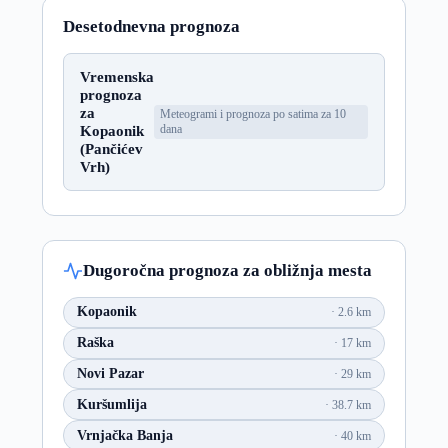
Desetodnevna prognoza
Vremenska
prognoza
za
Meteogrami i prognoza po satima za 10
Kopaonik
dana
(Pančićev
Vrh)
Dugoročna prognoza za obližnja mesta
Kopaonik
2.6 km
Raška
17 km
Novi Pazar
29 km
Kuršumlija
38.7 km
Vrnjačka Banja
40 km