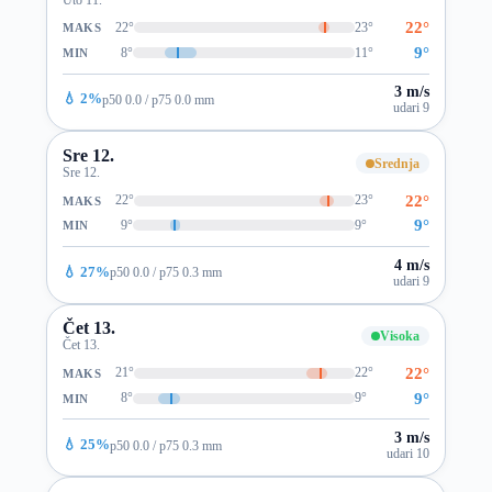
22°
22°
23°
MAKS
9°
8°
11°
MIN
3 m/s
💧 2%
p50 0.0 / p75 0.0 mm
udari 9
Sre 12.
Srednja
Sre 12.
22°
22°
23°
MAKS
9°
9°
9°
MIN
4 m/s
💧 27%
p50 0.0 / p75 0.3 mm
udari 9
Čet 13.
Visoka
Čet 13.
22°
21°
22°
MAKS
9°
8°
9°
MIN
3 m/s
💧 25%
p50 0.0 / p75 0.3 mm
udari 10