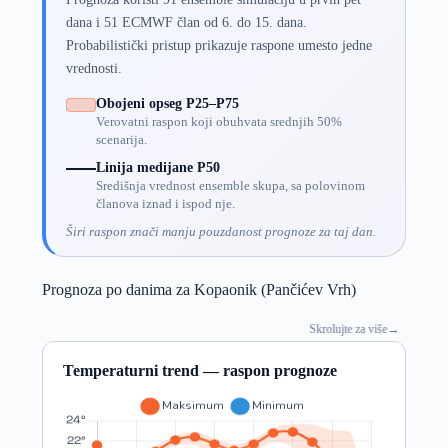
dana i 51 ECMWF član od 6. do 15. dana.
Probabilistički pristup prikazuje raspone umesto jedne
vrednosti.
Obojeni opseg P25–P75
Verovatni raspon koji obuhvata srednjih 50%
scenarija.
Linija medijane P50
Središnja vrednost ensemble skupa, sa polovinom
članova iznad i ispod nje.
Širi raspon znači manju pouzdanost prognoze za taj dan.
Prognoza po danima za Kopaonik (Pančićev Vrh)
Skrolujte za više
→
Temperaturni trend — raspon prognoze