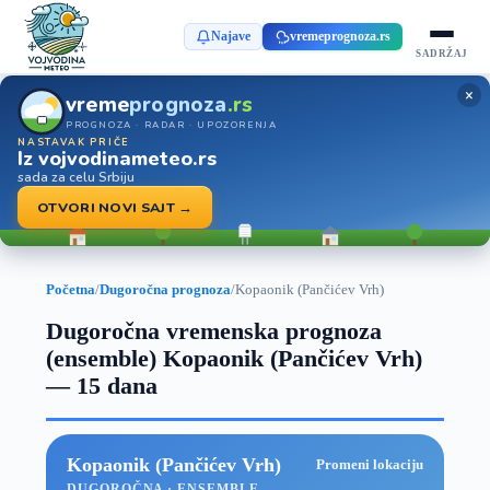
Najave
vremeprognoza.rs
SADRŽAJ
×
vreme
prognoza
.rs
PROGNOZA · RADAR · UPOZORENJA
NASTAVAK PRIČE
Iz vojvodinameteo.rs
sada za celu Srbiju
OTVORI NOVI SAJT →
Početna
/
Dugoročna prognoza
/
Kopaonik (Pančićev Vrh)
Dugoročna vremenska prognoza
(ensemble) Kopaonik (Pančićev Vrh)
— 15 dana
Kopaonik (Pančićev Vrh)
Promeni lokaciju
DUGOROČNA · ENSEMBLE