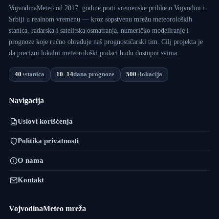
VojvodinaMeteo od 2017. godine prati vremenske prilike u Vojvodini i
Srbiji u realnom vremenu — kroz sopstvenu mrežu meteoroloških
stanica, radarska i satelitska osmatranja, numeričko modeliranje i
prognoze koje ručno obrađuje naš prognostičarski tim. Cilj projekta je
da precizni lokalni meteorološki podaci budu dostupni svima.
40+
stanica
10–14
dana prognoze
500+
lokacija
Navigacija
Uslovi korišćenja
Politika privatnosti
O nama
Kontakt
VojvodinaMeteo mreža