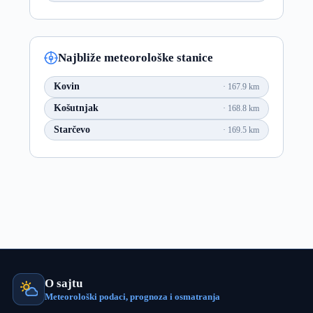
Najbliže meteorološke stanice
Kovin
167.9 km
Košutnjak
168.8 km
Starčevo
169.5 km
O sajtu
Meteorološki podaci, prognoza i osmatranja