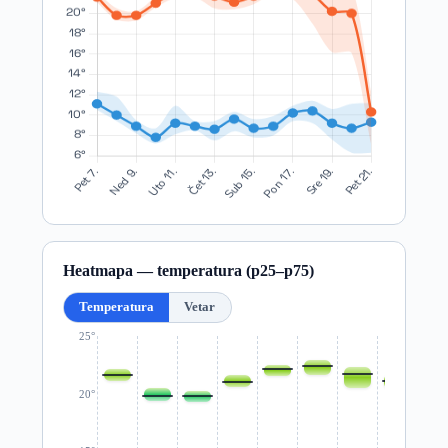
Heatmapa — temperatura (p25–p75)
Temperatura
Vetar
25°
20°