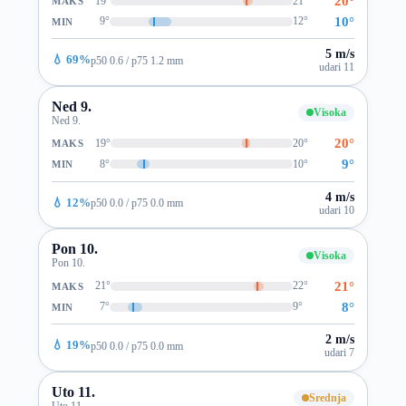
20°
19°
21°
MAKS
10°
9°
12°
MIN
5 m/s
💧 69%
p50 0.6 / p75 1.2 mm
udari 11
Ned 9.
Visoka
Ned 9.
20°
19°
20°
MAKS
9°
8°
10°
MIN
4 m/s
💧 12%
p50 0.0 / p75 0.0 mm
udari 10
Pon 10.
Visoka
Pon 10.
21°
21°
22°
MAKS
8°
7°
9°
MIN
2 m/s
💧 19%
p50 0.0 / p75 0.0 mm
udari 7
Uto 11.
Srednja
Uto 11.