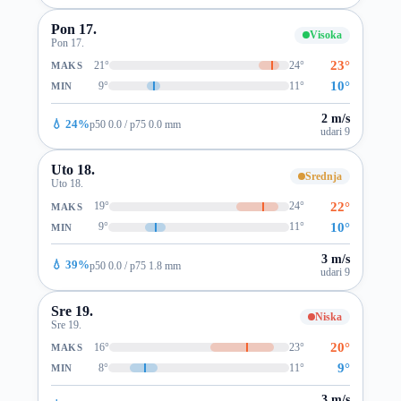
Pon 17.
Visoka
Pon 17.
23°
21°
24°
MAKS
10°
9°
11°
MIN
2 m/s
💧 24%
p50 0.0 / p75 0.0 mm
udari 9
Uto 18.
Srednja
Uto 18.
22°
19°
24°
MAKS
10°
9°
11°
MIN
3 m/s
💧 39%
p50 0.0 / p75 1.8 mm
udari 9
Sre 19.
Niska
Sre 19.
20°
16°
23°
MAKS
9°
8°
11°
MIN
3 m/s