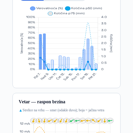
Vetar — raspon brzina
Strelice na vrhu — smer (odakle duva); boja = jačina vetra
▲