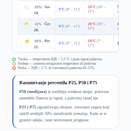
Sre
20°C
(16° –
59%
0.6
33%
9°C
(8° – 11°)
23°)
mm)
19.
Čet
20°C
(16° –
45%
0.0
43%
9°C
(6° – 11°)
23°)
mm)
20.
Pet
10°C
(7° –
84%
9°C
(6° – 11°)
12%
0.
12°)
21.
Visoka — temperaturni IQR < 2,5 °C i jasan signal padavina
Srednja — umerena nesigurnost temperature ili padavina
Niska — IQR ≥ 5 °C ili verovatnoća padavina 43–57%
Razumevanje percentila P25, P50 i P75
P50 (medijana)
je središnja vrednost skupa: polovina
ensemble članova je ispod, a polovina iznad nje.
P25 i P75
ograničavaju obojeni, verovatni raspon koji
sadrži srednjih 50% simuliranih scenarija. Kada se te
granice udalje, raste neizvesnost prognoze.