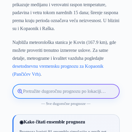
prikazuje medijanu i verovatni raspon temperature,
padavina i vetra tokom narednih 15 dana; širenje raspona
prema kraju perioda označava veću neizvesnost. U blizini
su i Kopaonik i Raška.
Najbliža meteorološka stanica je Kovin (167.9 km), gde
možete proveriti trenutno izmerene uslove. Za satne
detalje, meteograme i kvalitet vazduha pogledajte
desetodnevnu vremensku prognozu za Kopaonik
(Pančićev Vrh)
.
Pretražite
lokaciju
vremenske
— Sve dugoročne prognoze —
prognoze
Kako čitati ensemble prognozu
◉
Prognoza koristi 91 ensemble simulaciju u prvih pet