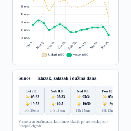
Sunce — izlazak, zalazak i dužina dana
Pet 7.8.
Sub 8.8.
Ned 9.8.
Pon 10.8.
Ut
05:32
05:33
05:34
05:35
19:52
19:51
19:50
19:48
14h 20min
14h 18min
14h 15min
14h 13min
14
Vremena su izračunata za koordinate lokacije po vremenskoj zoni
Europe/Belgrade.