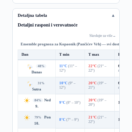
Detaljna tabela
Detaljni rasponi i verovatnoće
Skrolujte za više
→
Ensemble prognoza za Kopaonik (Pančićev Vrh) — svi dostupni da
Dan
T min
T max
Padavin
11°C
(11° –
22°C
(21° –
68%
0.9
48%
12°)
22°)
mm)
Danas
10°C
(9° –
20°C
(19° –
69%
0.6
31%
12°)
21°)
mm)
Sutra
Ned
20°C
(19° –
84%
9°C
(8° – 10°)
12%
0.
20°)
9.
Pon
21°C
(21° –
79%
8°C
(7° – 9°)
19%
0.
22°)
10.