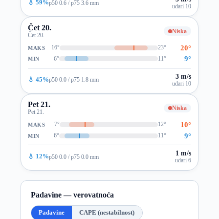
💧 59%
p50 0.6 / p75 3.6 mm
udari 10
Čet 20.
Niska
Čet 20.
20°
16°
23°
MAKS
9°
6°
11°
MIN
3 m/s
💧 45%
p50 0.0 / p75 1.8 mm
udari 10
Pet 21.
Niska
Pet 21.
10°
7°
12°
MAKS
9°
6°
11°
MIN
1 m/s
💧 12%
p50 0.0 / p75 0.0 mm
udari 6
Padavine — verovatnoća
Padavine
CAPE (nestabilnost)