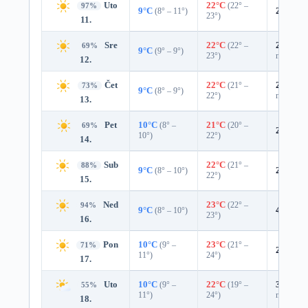
Uto
22°C
(22° –
97%
9°C
(8° – 11°)
2%
0.0
23°)
11.
Sre
22°C
(22° –
27%
0.0
69%
9°C
(9° – 9°)
23°)
mm)
12.
Čet
22°C
(21° –
25%
0.0
73%
9°C
(8° – 9°)
22°)
mm)
13.
Pet
10°C
(8° –
21°C
(20° –
69%
24%
0.
10°)
22°)
14.
Sub
22°C
(21° –
88%
9°C
(8° – 10°)
2%
0.0
22°)
15.
Ned
23°C
(22° –
94%
9°C
(8° – 10°)
4%
0.0
23°)
16.
Pon
10°C
(9° –
23°C
(21° –
71%
24%
0.
11°)
24°)
17.
Uto
10°C
(9° –
22°C
(19° –
39%
0.0
55%
11°)
24°)
mm)
18.