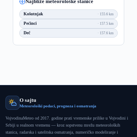
Najbliže meteorološke stanice
Košutnjak
155.6 km
Pećinci
157.5 km
Deč
157.6 km
O sajtu
Meteorološki podaci, prognoza i osmatranja
VojvodinaMeteo od 2017. godine prati vremenske prilike u Vojvodini i
Srbiji u realnom vremenu — kroz sopstvenu mrežu meteoroloških
stanica, radarska i satelitska osmatranja, numeričko modeliranje i