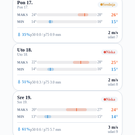
Pon 17.
Srednja
Pon 17.
26°
24°
28°
MAKS
15°
14°
16°
MIN
2 m/s
💧 35%
p50 0.0 / p75 0.9 mm
udari 7
Uto 18.
Niska
Uto 18.
25°
22°
28°
MAKS
15°
14°
16°
MIN
2 m/s
💧 51%
p50 0.3 / p75 3.0 mm
udari 8
Sre 19.
Niska
Sre 19.
24°
20°
27°
MAKS
14°
13°
15°
MIN
3 m/s
💧 61%
p50 0.6 / p75 5.7 mm
udari 9