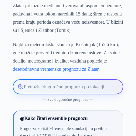
Zlatar prikazuje medijanu i verovatni raspon temperature,
padavina i vetra tokom narednih 15 dana; širenje raspona
prema kraju perioda označava veću neizvesnost. U blizini
su i Sjenica i Zlatibor (Tornik).
Najbliža meteorološka stanica je Košutnjak (155.6 km),
gde možete proveriti trenutno izmerene uslove. Za satne
detalje, meteograme i kvalitet vazduha pogledajte
desetodnevnu vremensku prognozu za Zlatar
.
Pretražite
lokaciju
vremenske
— Sve dugoročne prognoze —
prognoze
Kako čitati ensemble prognozu
◉
Prognoza koristi 91 ensemble simulaciju u prvih pet
dana i 51 ECMWF član od 6. do 15. dana.