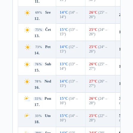
11.
Sre
14°C
(14° –
26°C
(25° –
69%
20%
0.
14°)
26°)
12.
Čet
15°C
(13° –
25°C
(24° –
75%
14%
0.
15°)
26°)
13.
Pet
14°C
(12° –
25°C
(24° –
73%
10%
0.
15°)
26°)
14.
Sub
13°C
(13° –
26°C
(25° –
76%
10%
0.
14°)
27°)
15.
Ned
14°C
(13° –
27°C
(26° –
78%
10%
0.
15°)
27°)
16.
Pon
15°C
(14° –
26°C
(24° –
35%
0.0
55%
16°)
28°)
mm)
17.
Uto
15°C
(14° –
25°C
(22° –
51%
0.3
33%
16°)
28°)
mm)
18.
Sre
14°C
(13° –
24°C
(20° –
61%
0.6