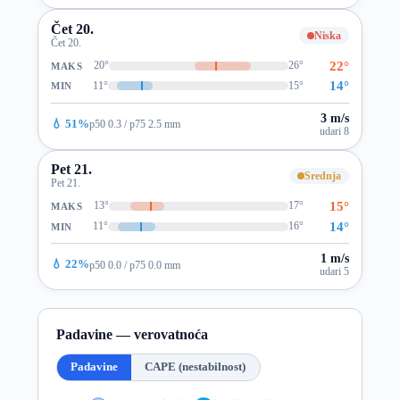
Čet 20.
Niska
Čet 20.
22°
20°
26°
MAKS
14°
11°
15°
MIN
3 m/s
💧 51%
p50 0.3 / p75 2.5 mm
udari 8
Pet 21.
Srednja
Pet 21.
15°
13°
17°
MAKS
14°
11°
16°
MIN
1 m/s
💧 22%
p50 0.0 / p75 0.0 mm
udari 5
Padavine — verovatnoća
Padavine
CAPE (nestabilnost)