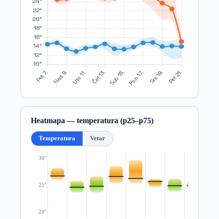
Heatmapa — temperatura (p25–p75)
Temperatura
Vetar
30°
25°
20°