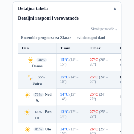
Detaljna tabela
Detaljni rasponi i verovatnoće
Skrolujte za više
→
Ensemble prognoza za Zlatar — svi dostupni dani
Dan
T min
T max
Padavin
15°C
(14° –
27°C
(26° –
42%
0.0
38%
15°)
28°)
mm)
Danas
15°C
(14° –
25°C
(24° –
82%
1.5
55%
16°)
26°)
mm)
Sutra
Ned
14°C
(13° –
25°C
(24° –
70%
16%
0.
14°)
27°)
9.
Pon
13°C
(12° –
27°C
(25° –
66%
19%
0.
14°)
29°)
10.
Uto
14°C
(13° –
26°C
(25° –
81%
4%
0.0
15°)
30°)