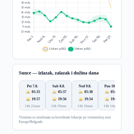
Sunce — izlazak, zalazak i dužina dana
Pet 7.8.
Sub 8.8.
Ned 9.8.
Pon 10.8.
Ut
05:35
05:37
05:38
05:39
19:57
19:56
19:54
19:53
14h 21min
14h 19min
14h 16min
14h 14min
14
Vremena su izračunata za koordinate lokacije po vremenskoj zoni
Europe/Belgrade.