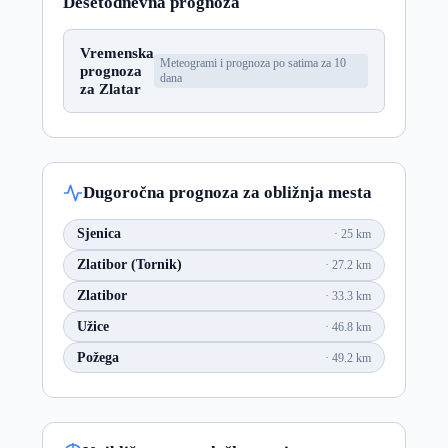
Desetodnevna prognoza
Vremenska
Meteogrami i prognoza po satima za 10
prognoza
dana
za Zlatar
Dugoročna prognoza za obližnja mesta
Sjenica
25 km
Zlatibor (Tornik)
27.2 km
Zlatibor
33.3 km
Užice
46.8 km
Požega
49.2 km