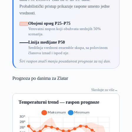
Probabilistički pristup prikazuje raspone umesto jedne
vrednosti.
Obojeni opseg P25–P75
Verovatni raspon koji obuhvata srednjih 50%
scenarija.
Linija medijane P50
Središnja vrednost ensemble skupa, sa polovinom
članova iznad i ispod nje.
Širi raspon znači manju pouzdanost prognoze za taj dan.
Prognoza po danima za Zlatar
Skrolujte za više
→
Temperaturni trend — raspon prognoze