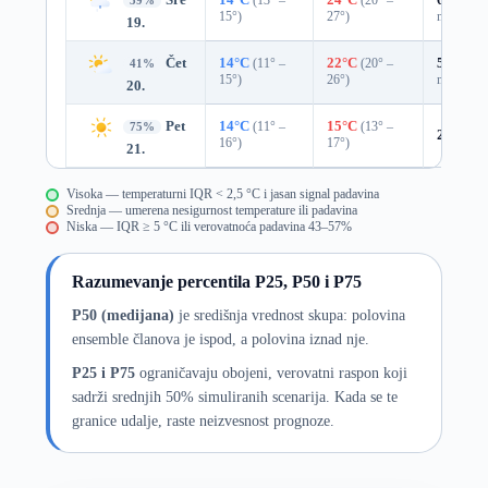
39%
15°)
27°)
mm)
19.
Čet
14°C
(11° –
22°C
(20° –
51%
0.3
41%
15°)
26°)
mm)
20.
Pet
14°C
(11° –
15°C
(13° –
75%
22%
0.
16°)
17°)
21.
Visoka — temperaturni IQR < 2,5 °C i jasan signal padavina
Srednja — umerena nesigurnost temperature ili padavina
Niska — IQR ≥ 5 °C ili verovatnoća padavina 43–57%
Razumevanje percentila P25, P50 i P75
P50 (medijana)
je središnja vrednost skupa: polovina
ensemble članova je ispod, a polovina iznad nje.
P25 i P75
ograničavaju obojeni, verovatni raspon koji
sadrži srednjih 50% simuliranih scenarija. Kada se te
granice udalje, raste neizvesnost prognoze.