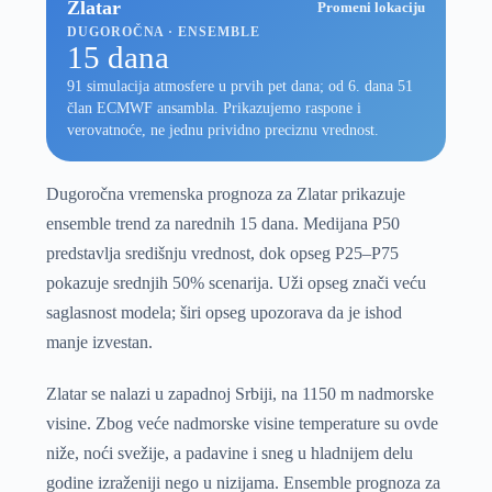
Zlatar
Promeni lokaciju
DUGOROČNA · ENSEMBLE
15 dana
91 simulacija atmosfere u prvih pet dana; od 6. dana 51
član ECMWF ansambla. Prikazujemo raspone i
verovatnoće, ne jednu prividno preciznu vrednost.
Dugoročna vremenska prognoza za Zlatar prikazuje
ensemble trend za narednih 15 dana. Medijana P50
predstavlja središnju vrednost, dok opseg P25–P75
pokazuje srednjih 50% scenarija. Uži opseg znači veću
saglasnost modela; širi opseg upozorava da je ishod
manje izvestan.
Zlatar se nalazi u zapadnoj Srbiji, na 1150 m nadmorske
visine. Zbog veće nadmorske visine temperature su ovde
niže, noći svežije, a padavine i sneg u hladnijem delu
godine izraženiji nego u nizijama. Ensemble prognoza za