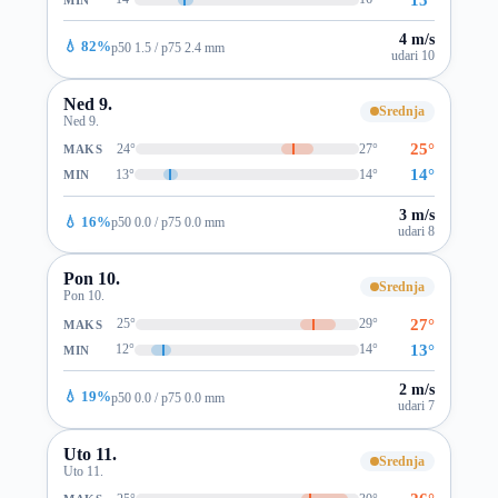
4 m/s
💧 82%
p50 1.5 / p75 2.4 mm
udari 10
Ned 9.
Srednja
Ned 9.
25°
24°
27°
MAKS
14°
13°
14°
MIN
3 m/s
💧 16%
p50 0.0 / p75 0.0 mm
udari 8
Pon 10.
Srednja
Pon 10.
27°
25°
29°
MAKS
13°
12°
14°
MIN
2 m/s
💧 19%
p50 0.0 / p75 0.0 mm
udari 7
Uto 11.
Srednja
Uto 11.