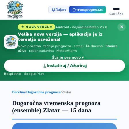
Najave
vremeprognoza.rs
SADRŽAJ
✕
Android · VojvodinaMeteo V2.0
★ NOVA VERZIJA
Velika nova verzija — aplikacija je iz
temelja osvežena!
Nova početna · tačnija prognoza · satna i 14-dnevna ·
Stanice
uživo
· radar padavina · MeteoAlarm
Šta je sve novo ▾
⤓
Instaliraj / Ažuriraj
Besplatno · Google Play
Početna
/
Dugoročna prognoza
/
Zlatar
Dugoročna vremenska prognoza
(ensemble) Zlatar — 15 dana