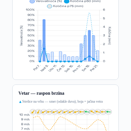
Vetar — raspon brzina
Strelice na vrhu — smer (odakle duva); boja = jačina vetra
▲