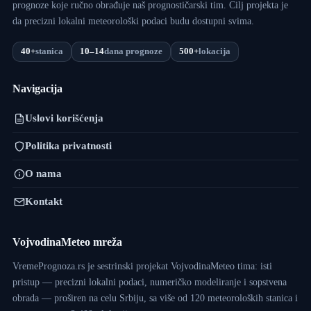
prognoze koje ručno obrađuje naš prognostičarski tim. Cilj projekta je
da precizni lokalni meteorološki podaci budu dostupni svima.
40+
stanica
10–14
dana prognoze
500+
lokacija
Navigacija
Uslovi korišćenja
Politika privatnosti
O nama
Kontakt
VojvodinaMeteo mreža
VremePrognoza.rs je sestrinski projekat VojvodinaMeteo tima: isti
pristup — precizni lokalni podaci, numeričko modeliranje i sopstvena
obrada — proširen na celu Srbiju, sa više od 120 meteoroloških stanica i