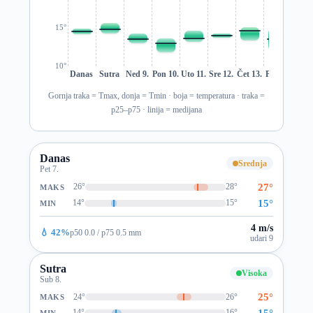
15°
10°
Danas
Sutra
Ned 9.
Pon 10.
Uto 11.
Sre 12.
Čet 13.
Pet 14.
Sub 1
Gornja traka = Tmax, donja = Tmin · boja = temperatura · traka =
p25–p75 · linija = medijana
Danas
Srednja
Pet 7.
27°
26°
28°
MAKS
15°
14°
15°
MIN
4 m/s
💧 42%
p50 0.0 / p75 0.5 mm
udari 9
Sutra
Visoka
Sub 8.
25°
24°
26°
MAKS
15°
14°
16°
MIN