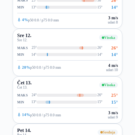
26°
25°
30°
MAKS
14°
13°
15°
MIN
3 m/s
💧 4%
p50 0.0 / p75 0.0 mm
udari 8
Sre 12.
Visoka
Sre 12.
26°
25°
26°
MAKS
14°
14°
14°
MIN
4 m/s
💧 20%
p50 0.0 / p75 0.0 mm
udari 10
Čet 13.
Visoka
Čet 13.
25°
24°
26°
MAKS
15°
13°
15°
MIN
3 m/s
💧 14%
p50 0.0 / p75 0.0 mm
udari 9
Pet 14.
Srednja
Pet 14.