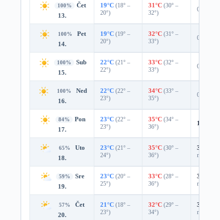
Čet
19°C
(18° –
31°C
(30° –
100%
0%
20°)
32°)
13.
Pet
19°C
(19° –
32°C
(31° –
100%
0%
20°)
33°)
14.
Sub
22°C
(21° –
33°C
(32° –
100%
0%
22°)
33°)
15.
Ned
22°C
(22° –
34°C
(33° –
100%
0%
23°)
35°)
16.
Pon
23°C
(22° –
35°C
(34° –
84%
16%
0.
23°)
36°)
17.
Uto
23°C
(21° –
35°C
(30° –
33%
0.0
65%
24°)
36°)
mm)
18.
Sre
23°C
(20° –
33°C
(28° –
39%
0.0
59%
25°)
36°)
mm)
19.
Čet
21°C
(18° –
32°C
(29° –
39%
0.0
57%
23°)
34°)
mm)
20.