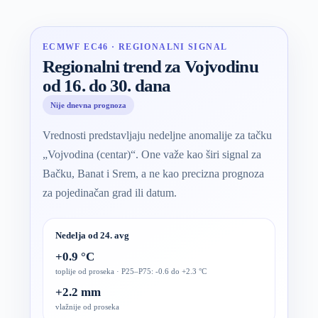
ECMWF EC46 · REGIONALNI SIGNAL
Regionalni trend za Vojvodinu
od 16. do 30. dana
Nije dnevna prognoza
Vrednosti predstavljaju nedeljne anomalije za tačku
„Vojvodina (centar)“. One važe kao širi signal za
Bačku, Banat i Srem, a ne kao precizna prognoza
za pojedinačan grad ili datum.
Nedelja od 24. avg
+0.9 °C
toplije od proseka · P25–P75: -0.6 do +2.3 °C
+2.2 mm
vlažnije od proseka