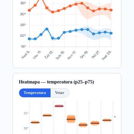
Heatmapa — temperatura (p25–p75)
Temperatura
Vetar
35°
30°