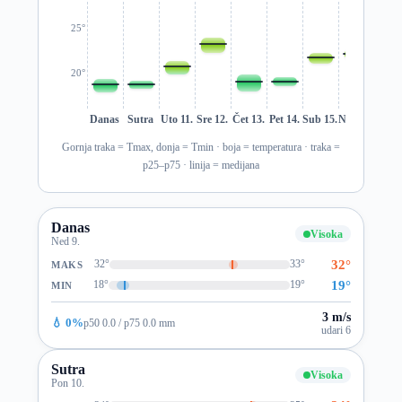
25°
20°
Danas
Sutra
Uto 11.
Sre 12.
Čet 13.
Pet 14.
Sub 15.
Ned 16.
Pon 1
Gornja traka = Tmax, donja = Tmin · boja = temperatura · traka =
p25–p75 · linija = medijana
Danas
Visoka
Ned 9.
32°
32°
33°
MAKS
19°
18°
19°
MIN
3 m/s
💧 0%
p50 0.0 / p75 0.0 mm
udari 6
Sutra
Visoka
Pon 10.