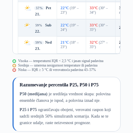
Pet
22°C
(19° –
33°C
(30° –
33%
0.0
57%
23°)
34°)
mm)
21.
Sub
22°C
(19° –
33°C
(30° –
59%
24%
0.
24°)
35°)
22.
Ned
21°C
(18° –
32°C
(27° –
27%
0.0
59%
23°)
35°)
mm)
23.
Visoka — temperaturni IQR < 2,5 °C i jasan signal padavina
Srednja — umerena nesigurnost temperature ili padavina
Niska — IQR ≥ 5 °C ili verovatnoća padavina 43–57%
Razumevanje percentila P25, P50 i P75
P50 (medijana)
je središnja vrednost skupa: polovina
ensemble članova je ispod, a polovina iznad nje.
P25 i P75
ograničavaju obojeni, verovatni raspon koji
sadrži srednjih 50% simuliranih scenarija. Kada se te
granice udalje, raste neizvesnost prognoze.