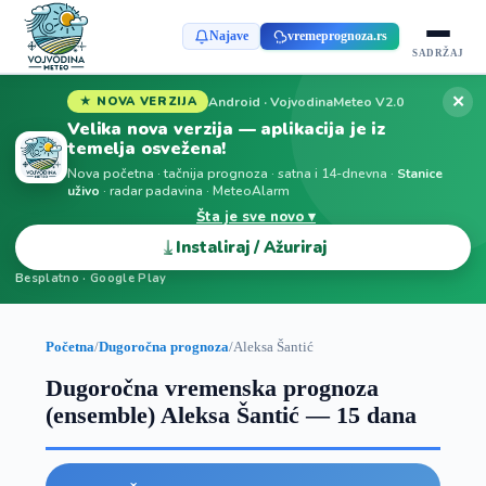
Najave
vremeprognoza.rs
SADRŽAJ
✕
Android · VojvodinaMeteo V2.0
★ NOVA VERZIJA
Velika nova verzija — aplikacija je iz
temelja osvežena!
Nova početna · tačnija prognoza · satna i 14-dnevna ·
Stanice
uživo
· radar padavina · MeteoAlarm
Šta je sve novo ▾
⤓
Instaliraj / Ažuriraj
Besplatno · Google Play
Početna
/
Dugoročna prognoza
/
Aleksa Šantić
Dugoročna vremenska prognoza
(ensemble) Aleksa Šantić — 15 dana