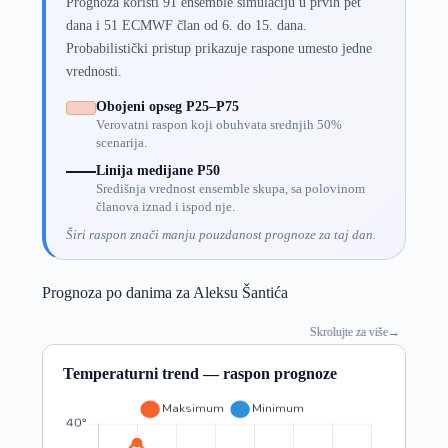
Prognoza koristi 91 ensemble simulaciju u prvih pet
dana i 51 ECMWF član od 6. do 15. dana.
Probabilistički pristup prikazuje raspone umesto jedne
vrednosti.
Obojeni opseg P25–P75
Verovatni raspon koji obuhvata srednjih 50%
scenarija.
Linija medijane P50
Središnja vrednost ensemble skupa, sa polovinom
članova iznad i ispod nje.
Širi raspon znači manju pouzdanost prognoze za taj dan.
Prognoza po danima za Aleksu Šantića
Skrolujte za više
→
Temperaturni trend — raspon prognoze