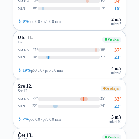
34°
34°
35°
MAKS
19°
18°
19°
MIN
2 m/s
💧 0%
p50 0.0 / p75 0.0 mm
udari 5
Uto 11.
Visoka
Uto 11.
37°
37°
38°
MAKS
21°
20°
21°
MIN
4 m/s
💧 19%
p50 0.0 / p75 0.0 mm
udari 8
Sre 12.
Srednja
Sre 12.
33°
32°
35°
MAKS
23°
22°
24°
MIN
5 m/s
💧 2%
p50 0.0 / p75 0.0 mm
udari 10
Čet 13.
Visoka