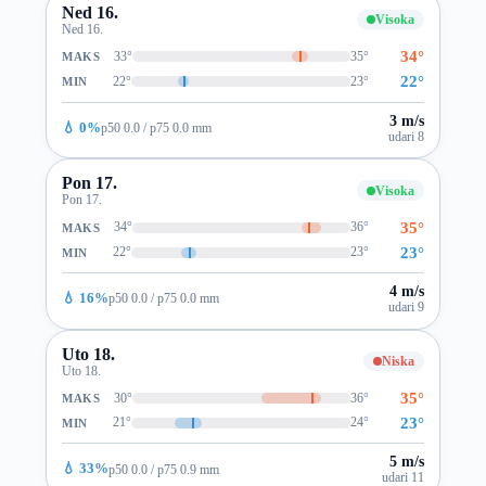
Ned 16.
Visoka
Ned 16.
34°
33°
35°
MAKS
22°
22°
23°
MIN
3 m/s
💧 0%
p50 0.0 / p75 0.0 mm
udari 8
Pon 17.
Visoka
Pon 17.
35°
34°
36°
MAKS
23°
22°
23°
MIN
4 m/s
💧 16%
p50 0.0 / p75 0.0 mm
udari 9
Uto 18.
Niska
Uto 18.
35°
30°
36°
MAKS
23°
21°
24°
MIN
5 m/s
💧 33%
p50 0.0 / p75 0.9 mm
udari 11