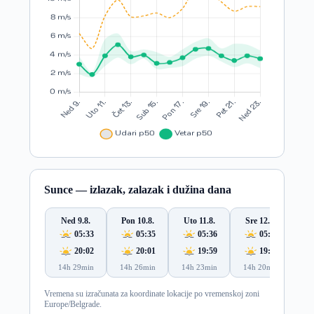
Sunce — izlazak, zalazak i dužina dana
Ned 9.8.
Pon 10.8.
Uto 11.8.
Sre 12.8.
Če
05:33
05:35
05:36
05:37
20:02
20:01
19:59
19:58
14h 29min
14h 26min
14h 23min
14h 20min
14
Vremena su izračunata za koordinate lokacije po vremenskoj zoni
Europe/Belgrade.