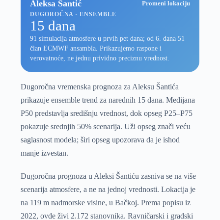
Aleksa Šantić
Promeni lokaciju
DUGOROČNA · ENSEMBLE
15 dana
91 simulacija atmosfere u prvih pet dana; od 6. dana 51
član ECMWF ansambla. Prikazujemo raspone i
verovatnoće, ne jednu prividno preciznu vrednost.
Dugoročna vremenska prognoza za Aleksu Šantića
prikazuje ensemble trend za narednih 15 dana. Medijana
P50 predstavlja središnju vrednost, dok opseg P25–P75
pokazuje srednjih 50% scenarija. Uži opseg znači veću
saglasnost modela; širi opseg upozorava da je ishod
manje izvestan.
Dugoročna prognoza u Aleksi Šantiću zasniva se na više
scenarija atmosfere, a ne na jednoj vrednosti. Lokacija je
na 119 m nadmorske visine, u Bačkoj. Prema popisu iz
2022, ovde živi 2.172 stanovnika. Ravničarski i gradski