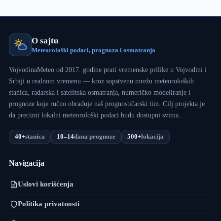
O sajtu
Meteorološki podaci, prognoza i osmatranja
VojvodinaMeteo od 2017. godine prati vremenske prilike u Vojvodini i
Srbiji u realnom vremenu — kroz sopstvenu mrežu meteoroloških
stanica, radarska i satelitska osmatranja, numeričko modeliranje i
prognoze koje ručno obrađuje naš prognostičarski tim. Cilj projekta je
da precizni lokalni meteorološki podaci budu dostupni svima.
40+
stanica
10–14
dana prognoze
500+
lokacija
Navigacija
Uslovi korišćenja
Politika privatnosti