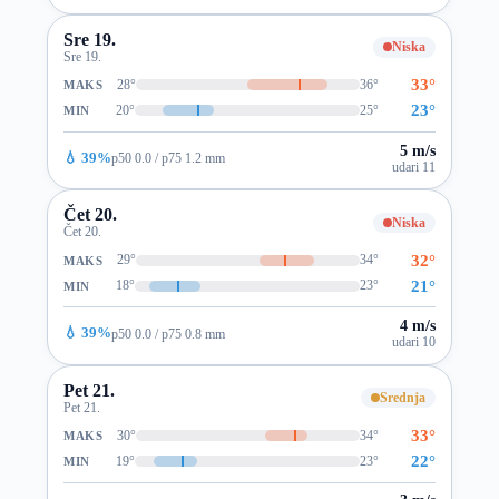
Sre 19.
Niska
Sre 19.
33°
28°
36°
MAKS
23°
20°
25°
MIN
5 m/s
💧 39%
p50 0.0 / p75 1.2 mm
udari 11
Čet 20.
Niska
Čet 20.
32°
29°
34°
MAKS
21°
18°
23°
MIN
4 m/s
💧 39%
p50 0.0 / p75 0.8 mm
udari 10
Pet 21.
Srednja
Pet 21.
33°
30°
34°
MAKS
22°
19°
23°
MIN