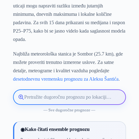
uticaji mogu napraviti razliku između jutarnjih
minimuma, dnevnih maksimuma i lokalne količine
padavina. Za svih 15 dana prikazani su medijana i raspon
P25–P75, kako bi se jasno videlo kada saglasnost modela
opada.
Najbliža meteorološka stanica je Sombor (25.7 km), gde
možete proveriti trenutno izmerene uslove. Za satne
detalje, meteograme i kvalitet vazduha pogledajte
desetodnevnu vremensku prognozu za Aleksu Šantića
.
Pretražite
lokaciju
vremenske
— Sve dugoročne prognoze —
prognoze
Kako čitati ensemble prognozu
◉