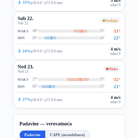
3 m/s
💧 33%
p50 0.0 / p75 0.6 mm
udari 9
Sub 22.
Srednja
Sub 22.
33°
30°
35°
MAKS
22°
19°
24°
MIN
4 m/s
💧 24%
p50 0.0 / p75 0.0 mm
udari 9
Ned 23.
Niska
Ned 23.
32°
27°
35°
MAKS
21°
18°
23°
MIN
4 m/s
💧 27%
p50 0.0 / p75 0.6 mm
udari 9
Padavine — verovatnoća
Padavine
CAPE (nestabilnost)