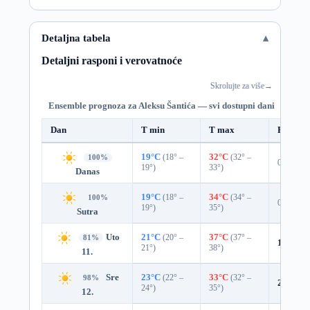
Detaljna tabela
Detaljni rasponi i verovatnoće
Skrolujte za više
→
Ensemble prognoza za Aleksu Šantića — svi dostupni dani
Dan
T min
T max
Padavin
19°C
(18° –
32°C
(32° –
100%
0%
19°)
33°)
Danas
19°C
(18° –
34°C
(34° –
100%
0%
19°)
35°)
Sutra
Uto
21°C
(20° –
37°C
(37° –
81%
19%
0.
21°)
38°)
11.
Sre
23°C
(22° –
33°C
(32° –
98%
2%
0.0
24°)
35°)
12.