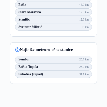
Pačir
8.9 km
Stara Moravica
12.3 km
Stanišić
12.9 km
Svetozar Miletić
13 km
Najbliže meteorološke stanice
Sombor
25.7 km
Bačka Topola
26.2 km
Subotica (zapad)
31.1 km