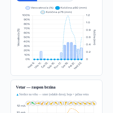
Vetar — raspon brzina
Strelice na vrhu — smer (odakle duva); boja = jačina vetra
▲