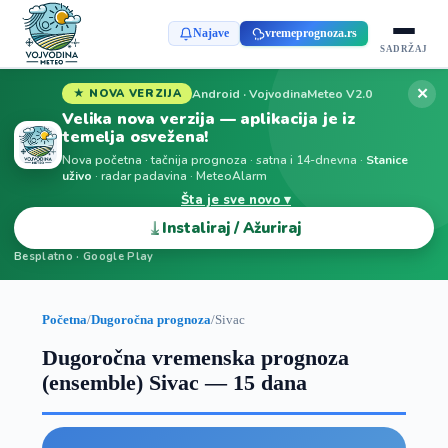
Najave
vremeprognoza.rs
SADRŽAJ
✕
Android · VojvodinaMeteo V2.0
★ NOVA VERZIJA
Velika nova verzija — aplikacija je iz
temelja osvežena!
Nova početna · tačnija prognoza · satna i 14-dnevna ·
Stanice
uživo
· radar padavina · MeteoAlarm
Šta je sve novo ▾
⤓
Instaliraj / Ažuriraj
Besplatno · Google Play
Početna
/
Dugoročna prognoza
/
Sivac
Dugoročna vremenska prognoza
(ensemble) Sivac — 15 dana