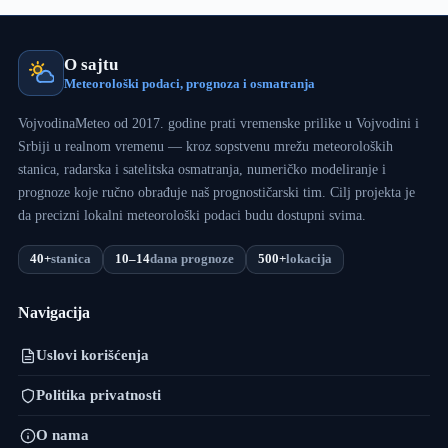
O sajtu
Meteorološki podaci, prognoza i osmatranja
VojvodinaMeteo od 2017. godine prati vremenske prilike u Vojvodini i
Srbiji u realnom vremenu — kroz sopstvenu mrežu meteoroloških
stanica, radarska i satelitska osmatranja, numeričko modeliranje i
prognoze koje ručno obrađuje naš prognostičarski tim. Cilj projekta je
da precizni lokalni meteorološki podaci budu dostupni svima.
40+
stanica
10–14
dana prognoze
500+
lokacija
Navigacija
Uslovi korišćenja
Politika privatnosti
O nama