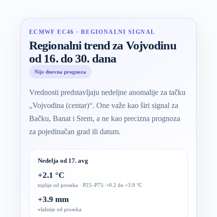
ECMWF EC46 · REGIONALNI SIGNAL
Regionalni trend za Vojvodinu
od 16. do 30. dana
Nije dnevna prognoza
Vrednosti predstavljaju nedeljne anomalije za tačku
„Vojvodina (centar)“. One važe kao širi signal za
Bačku, Banat i Srem, a ne kao precizna prognoza
za pojedinačan grad ili datum.
Nedelja od 17. avg
+2.1 °C
toplije od proseka · P25–P75: +0.2 do +3.9 °C
+3.9 mm
vlažnije od proseka