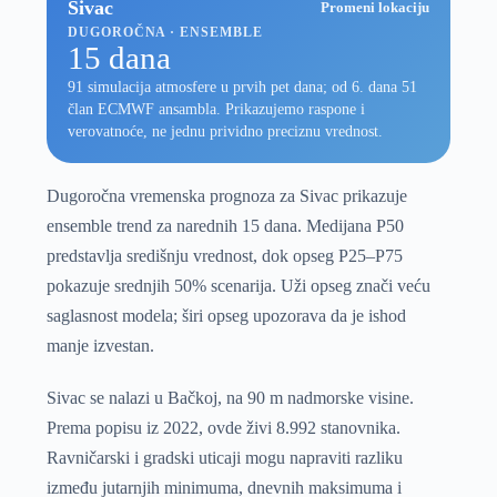
Sivac
Promeni lokaciju
DUGOROČNA · ENSEMBLE
15 dana
91 simulacija atmosfere u prvih pet dana; od 6. dana 51
član ECMWF ansambla. Prikazujemo raspone i
verovatnoće, ne jednu prividno preciznu vrednost.
Dugoročna vremenska prognoza za Sivac prikazuje
ensemble trend za narednih 15 dana. Medijana P50
predstavlja središnju vrednost, dok opseg P25–P75
pokazuje srednjih 50% scenarija. Uži opseg znači veću
saglasnost modela; širi opseg upozorava da je ishod
manje izvestan.
Sivac se nalazi u Bačkoj, na 90 m nadmorske visine.
Prema popisu iz 2022, ovde živi 8.992 stanovnika.
Ravničarski i gradski uticaji mogu napraviti razliku
između jutarnjih minimuma, dnevnih maksimuma i