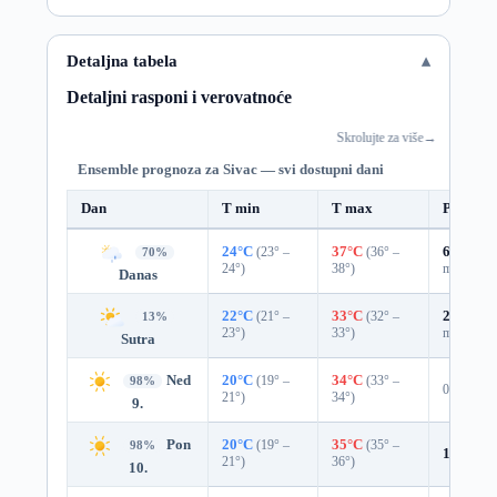
Detaljna tabela
Detaljni rasponi i verovatnoće
Skrolujte za više
→
Ensemble prognoza za Sivac — svi dostupni dani
Dan
T min
T max
Padavin
24°C
(23° –
37°C
(36° –
63%
0.6
70%
24°)
38°)
mm)
Danas
22°C
(21° –
33°C
(32° –
29%
0.0
13%
23°)
33°)
mm)
Sutra
Ned
20°C
(19° –
34°C
(33° –
98%
0%
21°)
34°)
9.
Pon
20°C
(19° –
35°C
(35° –
98%
1%
0.0 
21°)
36°)
10.