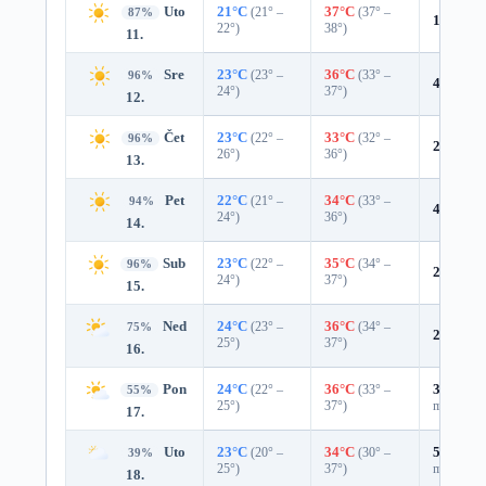
Uto
21°C
(21° –
37°C
(37° –
87%
10%
0.0
22°)
38°)
11.
Sre
23°C
(23° –
36°C
(33° –
96%
4%
0.0 
24°)
37°)
12.
Čet
23°C
(22° –
33°C
(32° –
96%
2%
0.0 
26°)
36°)
13.
Pet
22°C
(21° –
34°C
(33° –
94%
4%
0.0 
24°)
36°)
14.
Sub
23°C
(22° –
35°C
(34° –
96%
2%
0.0 
24°)
37°)
15.
Ned
24°C
(23° –
36°C
(34° –
75%
22%
0.0
25°)
37°)
16.
Pon
24°C
(22° –
36°C
(33° –
33%
0.0
55%
25°)
37°)
mm)
17.
Uto
23°C
(20° –
34°C
(30° –
53%
0.3
39%
25°)
37°)
mm)
18.