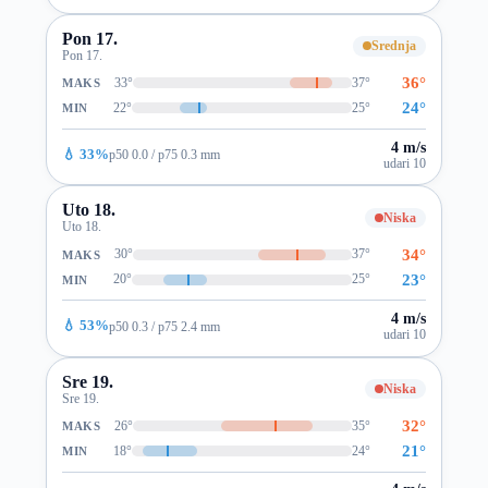
Pon 17.
Srednja
Pon 17.
36°
33°
37°
MAKS
24°
22°
25°
MIN
4 m/s
💧 33%
p50 0.0 / p75 0.3 mm
udari 10
Uto 18.
Niska
Uto 18.
34°
30°
37°
MAKS
23°
20°
25°
MIN
4 m/s
💧 53%
p50 0.3 / p75 2.4 mm
udari 10
Sre 19.
Niska
Sre 19.
32°
26°
35°
MAKS
21°
18°
24°
MIN