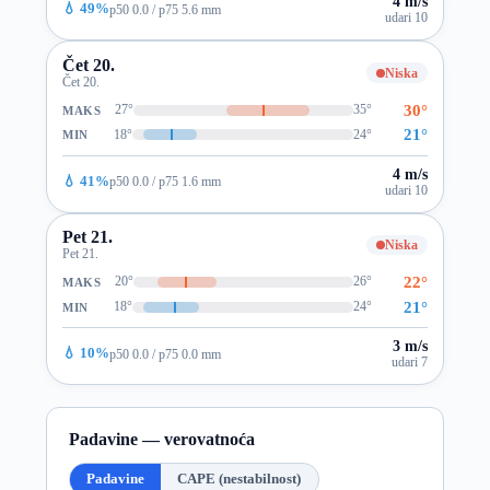
4 m/s
💧 49%
p50 0.0 / p75 5.6 mm
udari 10
Čet 20.
Niska
Čet 20.
30°
27°
35°
MAKS
21°
18°
24°
MIN
4 m/s
💧 41%
p50 0.0 / p75 1.6 mm
udari 10
Pet 21.
Niska
Pet 21.
22°
20°
26°
MAKS
21°
18°
24°
MIN
3 m/s
💧 10%
p50 0.0 / p75 0.0 mm
udari 7
Padavine — verovatnoća
Padavine
CAPE (nestabilnost)