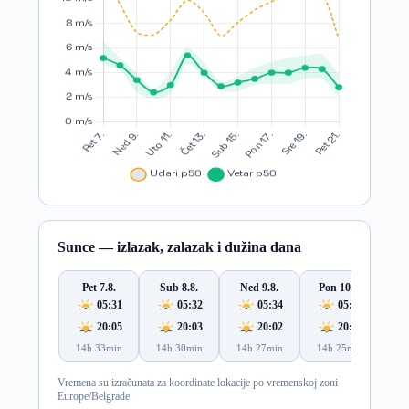
Sunce — izlazak, zalazak i dužina dana
Pet 7.8.
Sub 8.8.
Ned 9.8.
Pon 10.8.
Ut
05:31
05:32
05:34
05:35
20:05
20:03
20:02
20:00
14h 33min
14h 30min
14h 27min
14h 25min
14
Vremena su izračunata za koordinate lokacije po vremenskoj zoni
Europe/Belgrade.