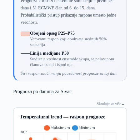
Prognoza koristi 91 ensemble simulaciju u prvih pet
dana i 51 ECMWF član od 6. do 15. dana.
Probabilistički pristup prikazuje raspone umesto jedne
vrednosti.
Obojeni opseg P25–P75
Verovatni raspon koji obuhvata srednjih 50%
scenarija.
Linija medijane P50
Središnja vrednost ensemble skupa, sa polovinom
članova iznad i ispod nje.
Širi raspon znači manju pouzdanost prognoze za taj dan.
Prognoza po danima za Sivac
Skrolujte za više
→
Temperaturni trend — raspon prognoze