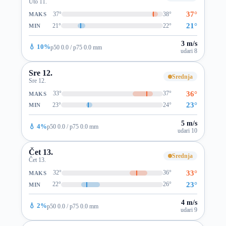
Uto 11.
37°
37°
38°
MAKS
21°
21°
22°
MIN
3 m/s
💧 10%
p50 0.0 / p75 0.0 mm
udari 8
Sre 12.
Srednja
Sre 12.
36°
33°
37°
MAKS
23°
23°
24°
MIN
5 m/s
💧 4%
p50 0.0 / p75 0.0 mm
udari 10
Čet 13.
Srednja
Čet 13.
33°
32°
36°
MAKS
23°
22°
26°
MIN
4 m/s
💧 2%
p50 0.0 / p75 0.0 mm
udari 9