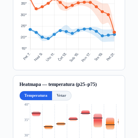
Heatmapa — temperatura (p25–p75)
Temperatura
Vetar
40°
35°
30°