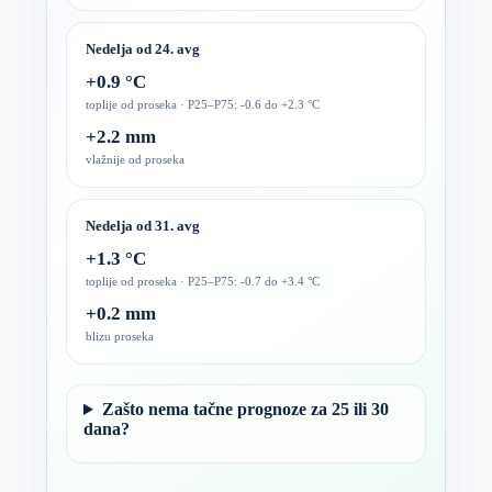
Nedelja od 24. avg
+0.9 °C
toplije od proseka · P25–P75: -0.6 do +2.3 °C
+2.2 mm
vlažnije od proseka
Nedelja od 31. avg
+1.3 °C
toplije od proseka · P25–P75: -0.7 do +3.4 °C
+0.2 mm
blizu proseka
Zašto nema tačne prognoze za 25 ili 30
dana?