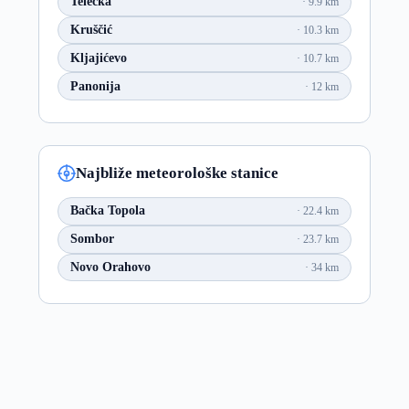
Telečka
9.9 km
Kruščić
10.3 km
Kljajićevo
10.7 km
Panonija
12 km
Najbliže meteorološke stanice
Bačka Topola
22.4 km
Sombor
23.7 km
Novo Orahovo
34 km