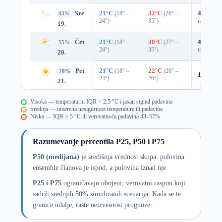
Sre
21°C
(18° –
32°C
(26° –
49%
0.0
43%
24°)
35°)
mm)
19.
Čet
21°C
(18° –
30°C
(27° –
41%
0.0
55%
24°)
35°)
mm)
20.
Pet
21°C
(18° –
22°C
(20° –
78%
10%
0.0
24°)
26°)
21.
Visoka — temperaturni IQR < 2,5 °C i jasan signal padavina
Srednja — umerena nesigurnost temperature ili padavina
Niska — IQR ≥ 5 °C ili verovatnoća padavina 43–57%
Razumevanje percentila P25, P50 i P75
P50 (medijana)
je središnja vrednost skupa: polovina
ensemble članova je ispod, a polovina iznad nje.
P25 i P75
ograničavaju obojeni, verovatni raspon koji
sadrži srednjih 50% simuliranih scenarija. Kada se te
granice udalje, raste neizvesnost prognoze.