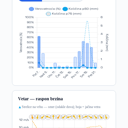
Vetar — raspon brzina
Strelice na vrhu — smer (odakle duva); boja = jačina vetra
▲