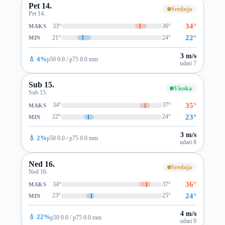
Pet 14.
Srednja
Pet 14.
34°
33°
36°
MAKS
22°
21°
24°
MIN
3 m/s
💧 4%
p50 0.0 / p75 0.0 mm
udari 7
Sub 15.
Visoka
Sub 15.
35°
34°
37°
MAKS
23°
22°
24°
MIN
3 m/s
💧 2%
p50 0.0 / p75 0.0 mm
udari 8
Ned 16.
Srednja
Ned 16.
36°
34°
37°
MAKS
24°
23°
25°
MIN
4 m/s
💧 22%
p50 0.0 / p75 0.0 mm
udari 9