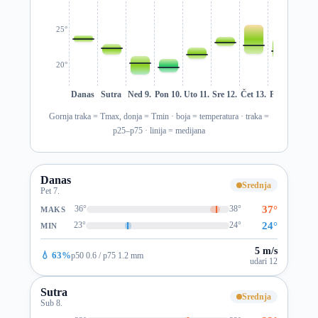
25°
20°
Danas
Sutra
Ned 9.
Pon 10.
Uto 11.
Sre 12.
Čet 13.
Pet 14.
Sub 1
Gornja traka = Tmax, donja = Tmin · boja = temperatura · traka =
p25–p75 · linija = medijana
Danas
Srednja
Pet 7.
37°
36°
38°
MAKS
24°
23°
24°
MIN
5 m/s
💧 63%
p50 0.6 / p75 1.2 mm
udari 12
Sutra
Srednja
Sub 8.