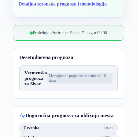
Detaljna sezonska prognoza i metodologija
Poslednje ažuriranje: Petak, 7. avg u 09:00
Desetodnevna prognoza
Vremenska
Meteogrami i prognoza po satima za 10
prognoza
dana
za Sivac
Dugoročna prognoza za obližnja mesta
Crvenka
7.8 km