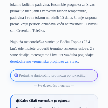
lokalne količine padavina. Ensemble prognoza za Sivac
prikazuje medijanu i verovatni raspon temperature,
padavina i vetra tokom narednih 15 dana; širenje raspona
prema kraju perioda označava veću neizvesnost. U blizini
su i Crvenka i Telečka.
Najbliža meteorološka stanica je Bačka Topola (22.4
km), gde možete proveriti trenutno izmerene uslove. Za
satne detalje, meteograme i kvalitet vazduha pogledajte
desetodnevnu vremensku prognozu za Sivac
.
Pretražite
lokaciju
vremenske
— Sve dugoročne prognoze —
prognoze
Kako čitati ensemble prognozu
◉