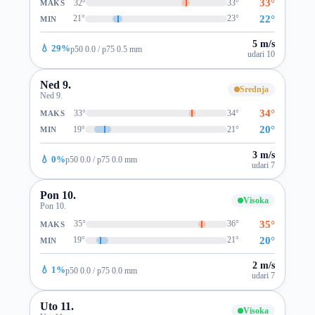
33°
32°
33°
MAKS
22°
21°
23°
MIN
5 m/s
💧 29%
p50 0.0 / p75 0.5 mm
udari 10
Ned 9.
Srednja
Ned 9.
34°
33°
34°
MAKS
20°
19°
21°
MIN
3 m/s
💧 0%
p50 0.0 / p75 0.0 mm
udari 7
Pon 10.
Visoka
Pon 10.
35°
35°
36°
MAKS
20°
19°
21°
MIN
2 m/s
💧 1%
p50 0.0 / p75 0.0 mm
udari 7
Uto 11.
Visoka