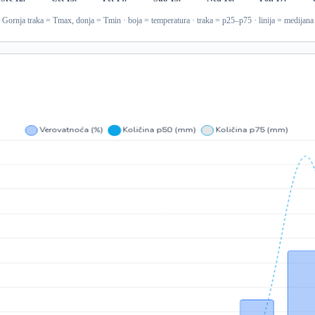
Gornja traka = Tmax, donja = Tmin · boja = temperatura · traka = p25–p75 · linija = medijana