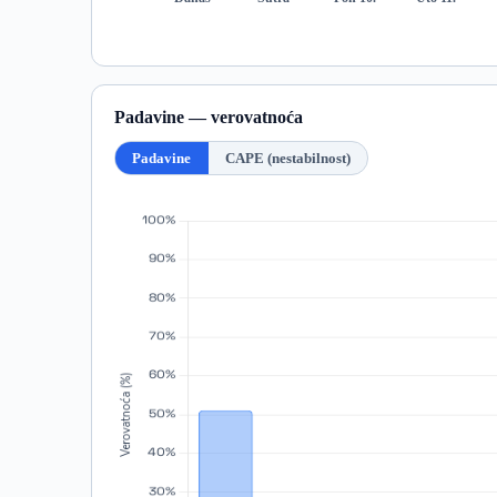
Padavine — verovatnoća
Padavine
CAPE (nestabilnost)