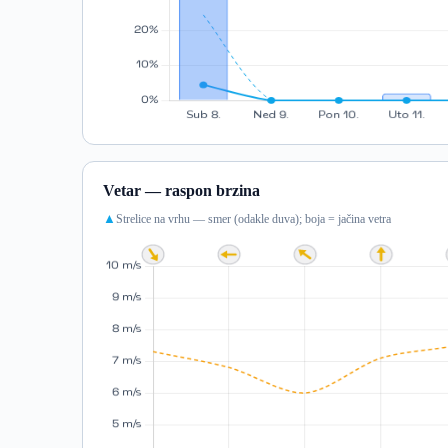
Vetar — raspon brzina
Strelice na vrhu — smer (odakle duva); boja = jačina vetra
▲