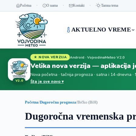
Početna
O nama
Kontakt
Tamna tema
AKTUELNO VREME
Android · VojvodinaMeteo V2.0
★ NOVA VERZIJA
Velika nova verzija — aplikacija 
Nova početna · tačnija prognoza · satna i 14-dnevna ·
V2.0
Šta je sve novo ▾
Početna
/
Dugoročna prognoza
/
Brčko (BiH)
Dugoročna vremenska pr