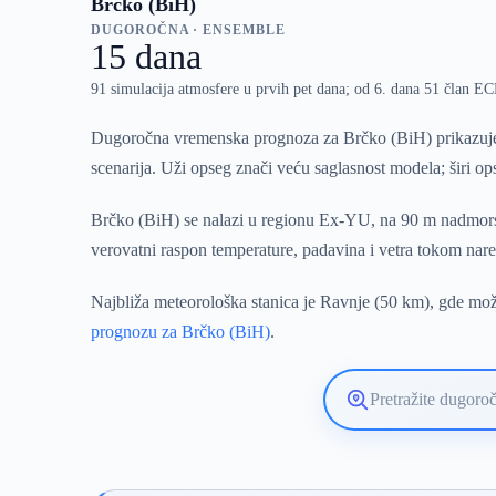
Brčko (BiH)
DUGOROČNA · ENSEMBLE
15 dana
91 simulacija atmosfere u prvih pet dana; od 6. dana 51 član 
Dugoročna vremenska prognoza za Brčko (BiH) prikazuje 
scenarija. Uži opseg znači veću saglasnost modela; širi o
Brčko (BiH) se nalazi u regionu Ex-YU, na 90 m nadmorsk
verovatni raspon temperature, padavina i vetra tokom nare
Najbliža meteorološka stanica je Ravnje (50 km), gde može
prognozu za Brčko (BiH)
.
Pretražite
lokaciju
vremenske
prognoze