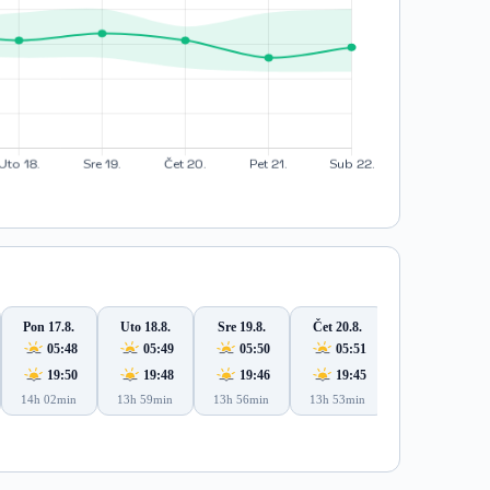
Pon 17.8.
Uto 18.8.
Sre 19.8.
Čet 20.8.
Pet 21.8.
05:48
05:49
05:50
05:51
05:52
19:50
19:48
19:46
19:45
19:43
14h 02min
13h 59min
13h 56min
13h 53min
13h 50min