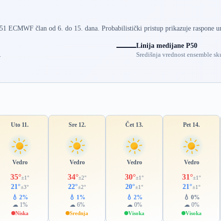
 51 ECMWF član od 6. do 15. dana. Probabilistički pristup prikazuje raspone u
Linija medijane P50
.
Središnja vrednost ensemble sku
Uto 11.
Sre 12.
Čet 13.
Pet 14.
Vedro
Vedro
Vedro
Vedro
35°
34°
30°
31°
±1°
±2°
±1°
±1°
21°
22°
20°
21°
±3°
±2°
±1°
±1°
💧 2%
💧 1%
💧 2%
💧 0%
☁ 1%
☁ 6%
☁ 0%
☁ 0%
Niska
Srednja
Visoka
Visoka