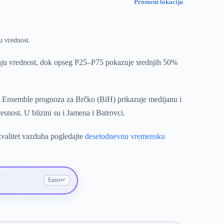
Promeni lokaciju
u vrednost.
nju vrednost, dok opseg P25–P75 pokazuje srednjih 50%
. Ensemble prognoza za Brčko (BiH) prikazuje medijanu i
snost. U blizini su i Jamena i Batrovci.
kvalitet vazduha pogledajte
desetodnevnu vremensku
Enter
↵