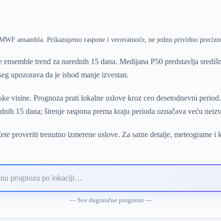
ECMWF ansambla. Prikazujemo raspone i verovatnoće, ne jednu prividno precizn
ensemble trend za narednih 15 dana. Medijana P50 predstavlja središ
pseg upozorava da je ishod manje izvestan.
e visine. Prognoza prati lokalne uslove kroz ceo desetodnevni period
dnih 15 dana; širenje raspona prema kraju perioda označava veću neizve
te proveriti trenutno izmerene uslove. Za satne detalje, meteograme i 
— Sve dugoročne prognoze —