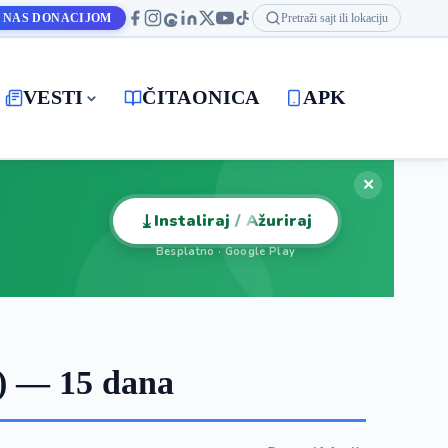
 NAS DONACIJOM
Pretraži sajt ili lokaciju
VESTI
ČITAONICA
APK
✕
⤓
Instaliraj / Ažuriraj
Besplatno · Google Play
) — 15 dana