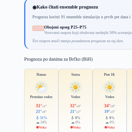
Kako čitati ensemble prognozu
◉
Prognoza koristi 91 ensemble simulaciju u prvih pet dana i
Obojeni opseg P25–P75
Verovatni raspon koji obuhvata srednjih 50% scenarija
Širi raspon znači manju pouzdanost prognoze za taj dan.
Prognoza po danima za Brčko (BiH)
Danas
Sutra
Pon 10.
Pretežno vedro
Vedro
Vedro
31°
32°
34°
±1°
±0°
±0°
21°
21°
19°
±0°
±3°
±3°
💧 51%
💧 0%
💧 0%
☁ 24%
☁ 0%
☁ 0%
Niska
Niska
Niska