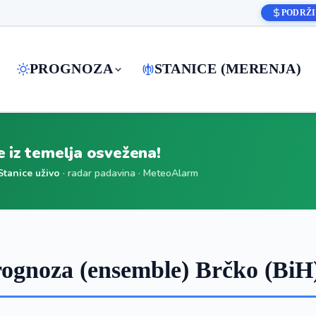
PODRŽI
PROGNOZA
STANICE (MERENJA)
je iz temelja osvežena!
Stanice uživo
· radar padavina · MeteoAlarm
ognoza (ensemble) Brčko (BiH