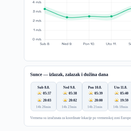
Sunce — izlazak, zalazak i dužina dana
Sub 8.8.
Ned 9.8.
Pon 10.8.
Uto 11.8.
05:37
05:38
05:39
05:40
20:03
20:02
20:00
19:59
14h 26min
14h 23min
14h 21min
14h 18min
Vremena su izračunata za koordinate lokacije po vremenskoj zoni Europe