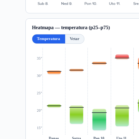
Heatmapa — temperatura (p25–p75)
Temperatura
Vetar
35°
30°
25°
20°
15°
Danas
Sutra
Pon 10.
Uto 11.