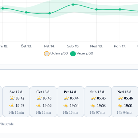
Sre 12.8.
Čet 13.8.
Pet 14.8.
Sub 15.8.
Ned 16.8.
05:42
05:43
05:44
05:45
05:46
19:57
19:56
19:54
19:53
19:51
14h 15min
14h 13min
14h 10min
14h 07min
14h 04min
/Belgrade.