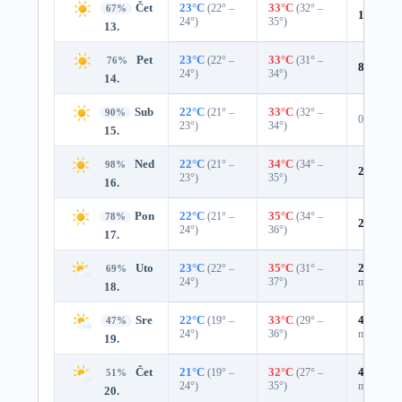
Čet
23°C
(22° –
33°C
(32° –
67%
18%
0.0
24°)
35°)
13.
Pet
23°C
(22° –
33°C
(31° –
76%
8%
0.0 
24°)
34°)
14.
Sub
22°C
(21° –
33°C
(32° –
90%
0%
23°)
34°)
15.
Ned
22°C
(21° –
34°C
(34° –
98%
2%
0.0 
23°)
35°)
16.
Pon
22°C
(21° –
35°C
(34° –
78%
20%
0.0
24°)
36°)
17.
Uto
23°C
(22° –
35°C
(31° –
27%
0.0
69%
24°)
37°)
mm)
18.
Sre
22°C
(19° –
33°C
(29° –
45%
0.0
47%
24°)
36°)
mm)
19.
Čet
21°C
(19° –
32°C
(27° –
41%
0.0
51%
24°)
35°)
mm)
20.