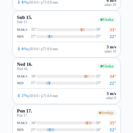
4 m/s
💧 8%
p50 0.0 / p75 0.0 mm
udari 10
Sub 15.
Visoka
Sub 15.
33°
32°
34°
MAKS
22°
21°
23°
MIN
3 m/s
💧 0%
p50 0.0 / p75 0.0 mm
udari 10
Ned 16.
Visoka
Ned 16.
34°
34°
35°
MAKS
22°
21°
23°
MIN
3 m/s
💧 2%
p50 0.0 / p75 0.0 mm
udari 9
Pon 17.
Srednja
Pon 17.
35°
34°
36°
MAKS
22°
21°
24°
MIN