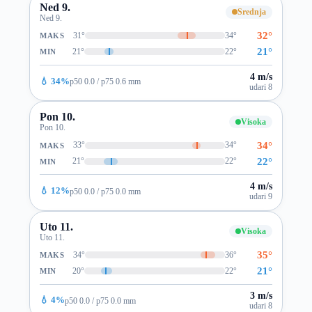
Ned 9.
Srednja
Ned 9.
32°
31°
34°
MAKS
21°
21°
22°
MIN
4 m/s
💧 34%
p50 0.0 / p75 0.6 mm
udari 8
Pon 10.
Visoka
Pon 10.
34°
33°
34°
MAKS
22°
21°
22°
MIN
4 m/s
💧 12%
p50 0.0 / p75 0.0 mm
udari 9
Uto 11.
Visoka
Uto 11.
35°
34°
36°
MAKS
21°
20°
22°
MIN
3 m/s
💧 4%
p50 0.0 / p75 0.0 mm
udari 8