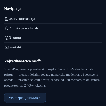
Navigacija
Uslovi korišćenja
Politika privatnosti
O nama
Kontakt
VojvodinaMeteo mreža
VremePrognoza.rs je sestrinski projekat VojvodinaMeteo tima: isti
pristup — precizni lokalni podaci, numeričko modeliranje i sopstvena
obrada — proširen na celu Srbiju, sa više od 120 meteoroloških stanica i
prognozom za 2.400+ lokacija.
vremeprognoza.rs