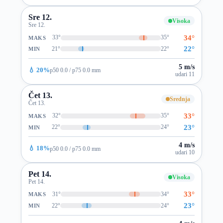
Sre 12.
Visoka
Sre 12.
34°
33°
35°
MAKS
22°
21°
22°
MIN
5 m/s
💧 20%
p50 0.0 / p75 0.0 mm
udari 11
Čet 13.
Srednja
Čet 13.
33°
32°
35°
MAKS
23°
22°
24°
MIN
4 m/s
💧 18%
p50 0.0 / p75 0.0 mm
udari 10
Pet 14.
Visoka
Pet 14.
33°
31°
34°
MAKS
23°
22°
24°
MIN