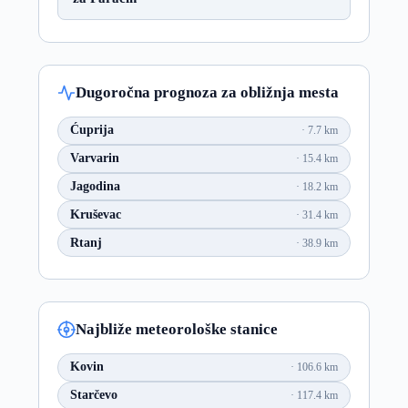
Dugoročna prognoza za obližnja mesta
Ćuprija
7.7 km
Varvarin
15.4 km
Jagodina
18.2 km
Kruševac
31.4 km
Rtanj
38.9 km
Najbliže meteorološke stanice
Kovin
106.6 km
Starčevo
117.4 km