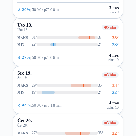
3 m/s
💧 20%
p50 0.0 / p75 0.0 mm
udari 9
Uto 18.
Niska
Uto 18.
35°
31°
37°
MAKS
23°
22°
24°
MIN
4 m/s
💧 27%
p50 0.0 / p75 0.6 mm
udari 10
Sre 19.
Niska
Sre 19.
33°
29°
36°
MAKS
22°
19°
24°
MIN
4 m/s
💧 45%
p50 0.0 / p75 1.8 mm
udari 10
Čet 20.
Niska
Čet 20.
32°
27°
35°
MAKS