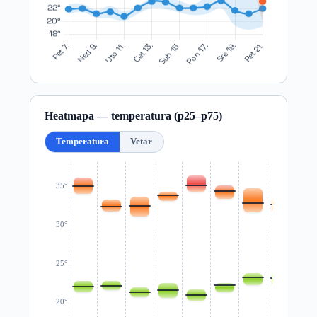
Heatmapa — temperatura (p25–p75)
Temperatura
Vetar
35°
30°
25°
20°