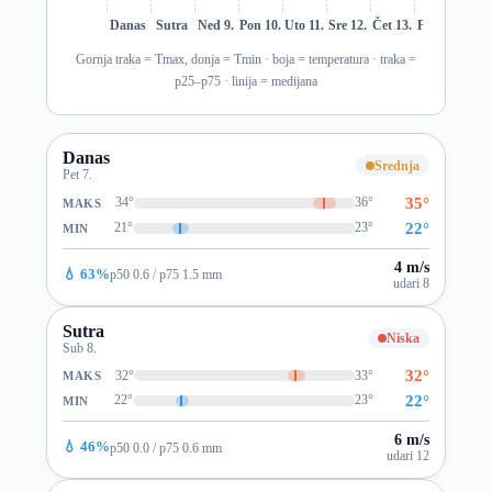
Danas
Sutra
Ned 9.
Pon 10.
Uto 11.
Sre 12.
Čet 13.
Pet 14.
Sub 1
Gornja traka = Tmax, donja = Tmin · boja = temperatura · traka =
p25–p75 · linija = medijana
Danas
Srednja
Pet 7.
35°
34°
36°
MAKS
22°
21°
23°
MIN
4 m/s
💧 63%
p50 0.6 / p75 1.5 mm
udari 8
Sutra
Niska
Sub 8.
32°
32°
33°
MAKS
22°
22°
23°
MIN
6 m/s
💧 46%
p50 0.0 / p75 0.6 mm
udari 12