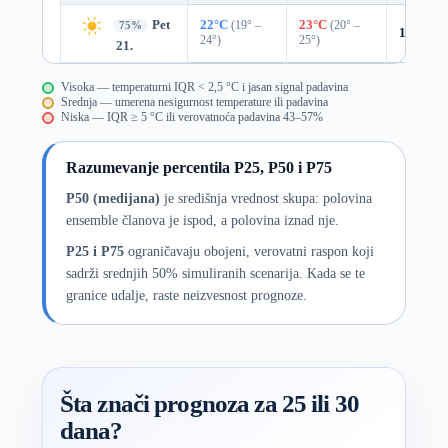
Pet
22°C
(19° –
23°C
(20° –
75%
18%
0.0
24°)
25°)
21.
Visoka — temperaturni IQR < 2,5 °C i jasan signal padavina
Srednja — umerena nesigurnost temperature ili padavina
Niska — IQR ≥ 5 °C ili verovatnoća padavina 43–57%
Razumevanje percentila P25, P50 i P75
P50 (medijana)
je središnja vrednost skupa: polovina
ensemble članova je ispod, a polovina iznad nje.
P25 i P75
ograničavaju obojeni, verovatni raspon koji
sadrži srednjih 50% simuliranih scenarija. Kada se te
granice udalje, raste neizvesnost prognoze.
Šta znači prognoza za 25 ili 30
dana?