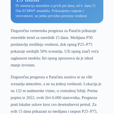
91 simulacija atmosfere u prvih pet dana; od 6. dana 51
član ECMWF ansambla. Prikazujemo raspone i
verovatnoće, ne jednu prividno preciznu vrednost.
Dugoročna vremenska prognoza za Paraćin prikazuje
ensemble trend za narednih 15 dana. Medijana P50
predstavlja središnju vrednost, dok opseg P25–P75
pokazuje srednjih 50% scenarija. Uži opseg znači veću
saglasnost modela; širi opseg upozorava da je ishod
manje izvestan.
Dugoročna prognoza u Paraćinu zasniva se na više
scenarija atmosfere, a ne na jednoj vrednosti. Lokacija je
na 132 m nadmorske visine, u centralnoj Srbiji. Prema
popisu iz 2022, ovde živi 6.000 stanovnika. Prognoza
prati lokalne uslove kroz ceo desetodnevni period. Za
svih 15 dana prikazani su medijana i raspon P25–P75,