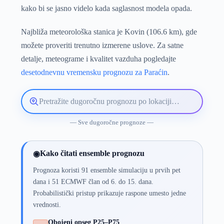
kako bi se jasno videlo kada saglasnost modela opada.
Najbliža meteorološka stanica je Kovin (106.6 km), gde
možete proveriti trenutno izmerene uslove. Za satne
detalje, meteograme i kvalitet vazduha pogledajte
desetodnevnu vremensku prognozu za Paraćin
.
Pretražite
lokaciju
vremenske
— Sve dugoročne prognoze —
prognoze
Kako čitati ensemble prognozu
◉
Prognoza koristi 91 ensemble simulaciju u prvih pet
dana i 51 ECMWF član od 6. do 15. dana.
Probabilistički pristup prikazuje raspone umesto jedne
vrednosti.
Obojeni opseg P25–P75