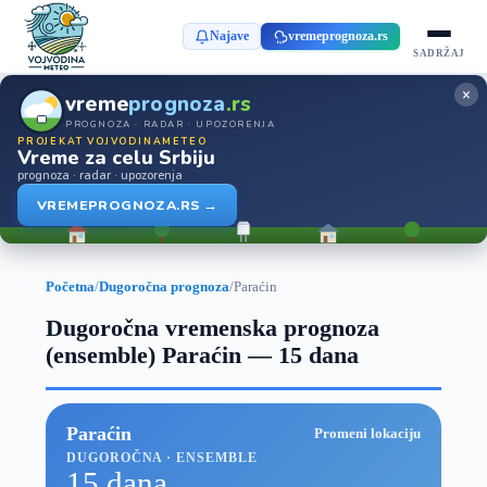
Najave
vremeprognoza.rs
SADRŽAJ
×
vreme
prognoza
.rs
PROGNOZA · RADAR · UPOZORENJA
PROJEKAT VOJVODINAMETEO
Vreme za celu Srbiju
prognoza · radar · upozorenja
VREMEPROGNOZA.RS →
Početna
/
Dugoročna prognoza
/
Paraćin
Dugoročna vremenska prognoza
(ensemble) Paraćin — 15 dana
Paraćin
Promeni lokaciju
DUGOROČNA · ENSEMBLE
15 dana