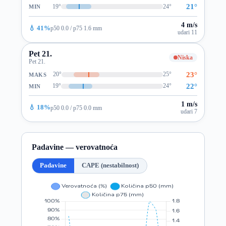
21°
19°
24°
MIN
4 m/s
💧 41%
p50 0.0 / p75 1.6 mm
udari 11
Pet 21.
Niska
Pet 21.
23°
20°
25°
MAKS
22°
19°
24°
MIN
1 m/s
💧 18%
p50 0.0 / p75 0.0 mm
udari 7
Padavine — verovatnoća
Padavine
CAPE (nestabilnost)