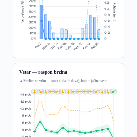
Vetar — raspon brzina
Strelice na vrhu — smer (odakle duva); boja = jačina vetra
▲