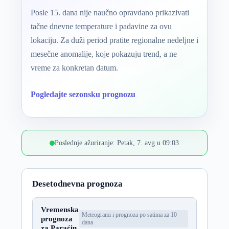
Posle 15. dana nije naučno opravdano prikazivati
tačne dnevne temperature i padavine za ovu
lokaciju. Za duži period pratite regionalne nedeljne i
mesečne anomalije, koje pokazuju trend, a ne
vreme za konkretan datum.
Pogledajte sezonsku prognozu
Poslednje ažuriranje: Petak, 7. avg u 09:03
Desetodnevna prognoza
Vremenska
Meteogrami i prognoza po satima za 10
prognoza
dana
za Paraćin