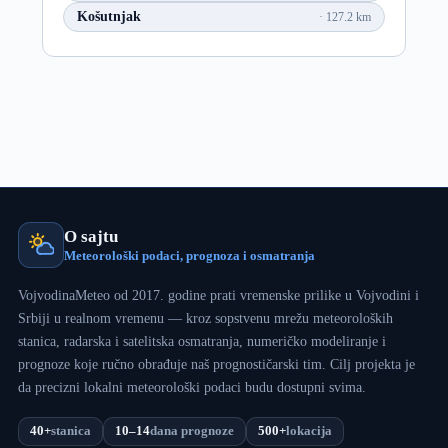
Košutnjak
127.2 km
O sajtu
Meteorološki podaci, prognoza i osmatranja
VojvodinaMeteo od 2017. godine prati vremenske prilike u Vojvodini i
Srbiji u realnom vremenu — kroz sopstvenu mrežu meteoroloških
stanica, radarska i satelitska osmatranja, numeričko modeliranje i
prognoze koje ručno obrađuje naš prognostičarski tim. Cilj projekta je
da precizni lokalni meteorološki podaci budu dostupni svima.
40+
stanica
10–14
dana prognoze
500+
lokacija