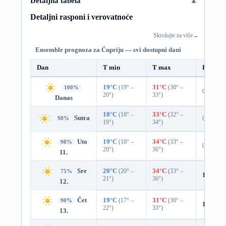
Detaljna tabela
Detaljni rasponi i verovatnoće
Skrolujte za više
→
Ensemble prognoza za Ćupriju — svi dostupni dani
Dan
T min
T max
Padavin
19°C
(19° –
31°C
(30° –
100%
0%
20°)
33°)
Danas
18°C
(18° –
33°C
(32° –
Sutra
0%
98%
19°)
34°)
Uto
19°C
(18° –
34°C
(33° –
98%
0%
20°)
36°)
11.
Sre
20°C
(20° –
34°C
(33° –
75%
11%
0.
21°)
36°)
12.
Čet
19°C
(17° –
31°C
(30° –
90%
1%
0.0
22°)
33°)
13.