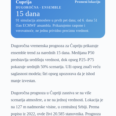
Ćuprija
Promeni lokaciju
DUGOROČNA · ENSEMBLE
15 dana
91 simulacija atmosfere u prvih pet dana; od 6. dana 51
član ECMWF ansambla. Prikazujemo raspone i
verovatnoće, ne jednu prividno preciznu vrednost.
Dugoročna vremenska prognoza za Ćupriju prikazuje
ensemble trend za narednih 15 dana. Medijana P50
predstavlja središnju vrednost, dok opseg P25–P75
pokazuje srednjih 50% scenarija. Uži opseg znači veću
saglasnost modela; širi opseg upozorava da je ishod
manje izvestan.
Dugoročna prognoza u Ćupriji zasniva se na više
scenarija atmosfere, a ne na jednoj vrednosti. Lokacija je
na 127 m nadmorske visine, u centralnoj Srbiji. Prema
popisu iz 2022, ovde živi 20.585 stanovnika. Prognoza