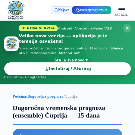
Najave
vremeprognoza.rs
SADRŽAJ
✕
Android · VojvodinaMeteo V2.0
★ NOVA VERZIJA
Velika nova verzija — aplikacija je iz
temelja osvežena!
Nova početna · tačnija prognoza · satna i 14-dnevna ·
Stanice
uživo
· radar padavina · MeteoAlarm
Šta je sve novo ▾
⤓
Instaliraj / Ažuriraj
Besplatno · Google Play
Početna
/
Dugoročna prognoza
/
Ćuprija
Dugoročna vremenska prognoza
(ensemble) Ćuprija — 15 dana