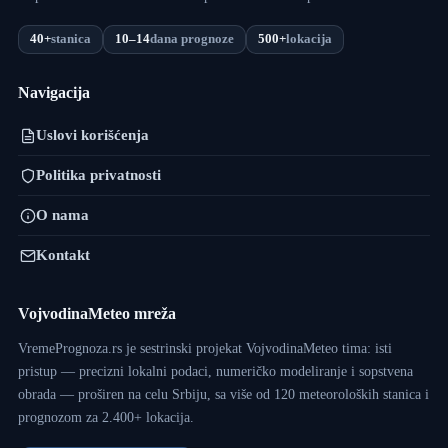
40+
stanica
10–14
dana prognoze
500+
lokacija
Navigacija
Uslovi korišćenja
Politika privatnosti
O nama
Kontakt
VojvodinaMeteo mreža
VremePrognoza.rs je sestrinski projekat VojvodinaMeteo tima: isti
pristup — precizni lokalni podaci, numeričko modeliranje i sopstvena
obrada — proširen na celu Srbiju, sa više od 120 meteoroloških stanica i
prognozom za 2.400+ lokacija.