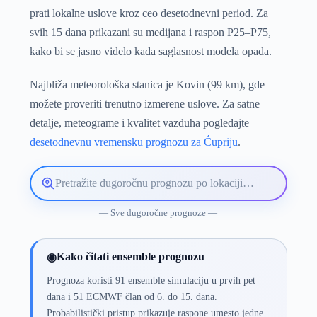
prati lokalne uslove kroz ceo desetodnevni period. Za
svih 15 dana prikazani su medijana i raspon P25–P75,
kako bi se jasno videlo kada saglasnost modela opada.
Najbliža meteorološka stanica je Kovin (99 km), gde
možete proveriti trenutno izmerene uslove. Za satne
detalje, meteograme i kvalitet vazduha pogledajte
desetodnevnu vremensku prognozu za Ćupriju
.
Pretražite
lokaciju
vremenske
— Sve dugoročne prognoze —
prognoze
Kako čitati ensemble prognozu
◉
Prognoza koristi 91 ensemble simulaciju u prvih pet
dana i 51 ECMWF član od 6. do 15. dana.
Probabilistički pristup prikazuje raspone umesto jedne