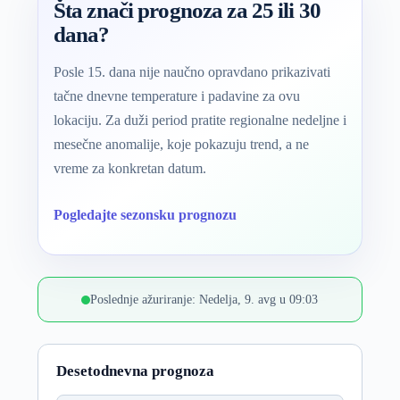
Šta znači prognoza za 25 ili 30
dana?
Posle 15. dana nije naučno opravdano prikazivati
tačne dnevne temperature i padavine za ovu
lokaciju. Za duži period pratite regionalne nedeljne i
mesečne anomalije, koje pokazuju trend, a ne
vreme za konkretan datum.
Pogledajte sezonsku prognozu
Poslednje ažuriranje: Nedelja, 9. avg u 09:03
Desetodnevna prognoza