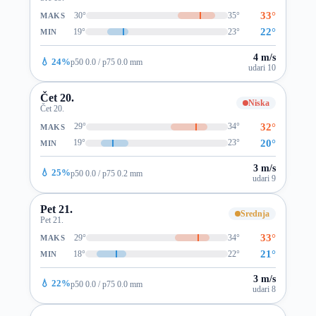
33°
30°
35°
MAKS
22°
19°
23°
MIN
4 m/s
💧 24%
p50 0.0 / p75 0.0 mm
udari 10
Čet 20.
Niska
Čet 20.
32°
29°
34°
MAKS
20°
19°
23°
MIN
3 m/s
💧 25%
p50 0.0 / p75 0.2 mm
udari 9
Pet 21.
Srednja
Pet 21.
33°
29°
34°
MAKS
21°
18°
22°
MIN
3 m/s
💧 22%
p50 0.0 / p75 0.0 mm
udari 8