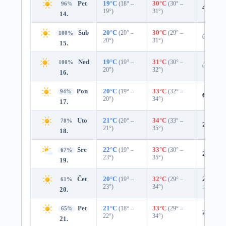
Pet
19°C
(18° –
30°C
(30° –
96%
4%
0.0
19°)
31°)
14.
Sub
20°C
(20° –
30°C
(29° –
100%
0%
20°)
31°)
15.
Ned
19°C
(19° –
31°C
(30° –
100%
0%
20°)
32°)
16.
Pon
20°C
(19° –
33°C
(32° –
94%
6%
0.0
20°)
34°)
17.
Uto
21°C
(20° –
34°C
(33° –
78%
20%
0.
21°)
35°)
18.
Sre
22°C
(19° –
33°C
(30° –
67%
24%
0.
23°)
35°)
19.
Čet
20°C
(19° –
32°C
(29° –
25%
0.0
61%
23°)
34°)
mm)
20.
Pet
21°C
(18° –
33°C
(29° –
65%
22%
0.
22°)
34°)
21.