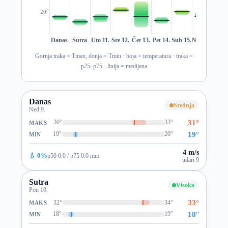
20°
Danas
Sutra
Uto 11.
Sre 12.
Čet 13.
Pet 14.
Sub 15.
Ned 16.
Pon 1
Gornja traka = Tmax, donja = Tmin · boja = temperatura · traka =
p25–p75 · linija = medijana
Danas
Srednja
Ned 9.
31°
30°
33°
MAKS
19°
19°
20°
MIN
4 m/s
💧 0%
p50 0.0 / p75 0.0 mm
udari 9
Sutra
Visoka
Pon 10.
33°
32°
34°
MAKS
18°
18°
19°
MIN