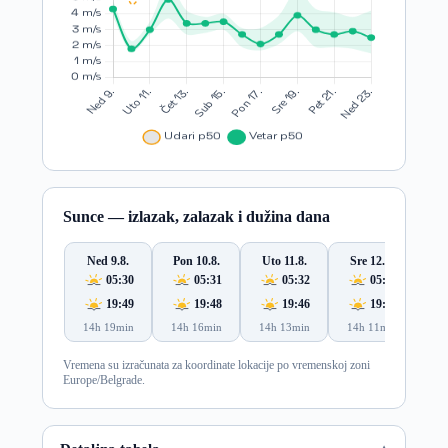
Sunce — izlazak, zalazak i dužina dana
Ned 9.8.
Pon 10.8.
Uto 11.8.
Sre 12.8.
Če
05:30
05:31
05:32
05:34
19:49
19:48
19:46
19:45
14h 19min
14h 16min
14h 13min
14h 11min
14
Vremena su izračunata za koordinate lokacije po vremenskoj zoni
Europe/Belgrade.