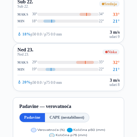
Sub 22.
Srednja
Sub 22.
33°
30°
34°
MAKS
21°
18°
22°
MIN
3 m/s
💧 18%
p50 0.0 / p75 0.0 mm
udari 9
Ned 23.
Niska
Ned 23.
32°
29°
35°
MAKS
21°
19°
22°
MIN
3 m/s
💧 20%
p50 0.0 / p75 0.0 mm
udari 8
Padavine — verovatnoća
Padavine
CAPE (nestabilnost)