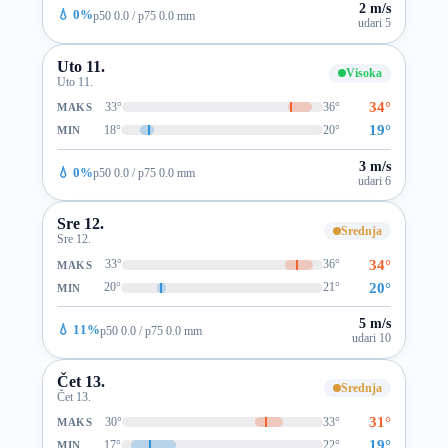
2 m/s
💧 0%
p50 0.0 / p75 0.0 mm
udari 5
Uto 11.
Visoka
Uto 11.
34°
33°
36°
MAKS
19°
18°
20°
MIN
3 m/s
💧 0%
p50 0.0 / p75 0.0 mm
udari 6
Sre 12.
Srednja
Sre 12.
34°
33°
36°
MAKS
20°
20°
21°
MIN
5 m/s
💧 11%
p50 0.0 / p75 0.0 mm
udari 10
Čet 13.
Srednja
Čet 13.
31°
30°
33°
MAKS
19°
17°
22°
MIN