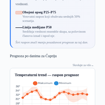
vrednosti.
Obojeni opseg P25–P75
Verovatni raspon koji obuhvata srednjih 50%
scenarija.
Linija medijane P50
Središnja vrednost ensemble skupa, sa polovinom
članova iznad i ispod nje.
Širi raspon znači manju pouzdanost prognoze za taj dan.
Prognoza po danima za Ćupriju
Skrolujte za više
→
Temperaturni trend — raspon prognoze