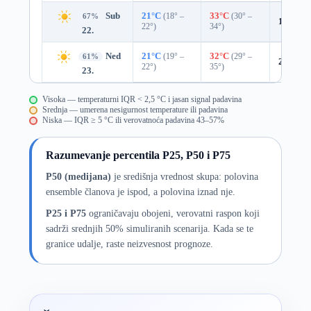
Sub
21°C
(18° –
33°C
(30° –
67%
18%
0.
22°)
34°)
22.
Ned
21°C
(19° –
32°C
(29° –
61%
20%
0.
22°)
35°)
23.
Visoka — temperaturni IQR < 2,5 °C i jasan signal padavina
Srednja — umerena nesigurnost temperature ili padavina
Niska — IQR ≥ 5 °C ili verovatnoća padavina 43–57%
Razumevanje percentila P25, P50 i P75
P50 (medijana)
je središnja vrednost skupa: polovina
ensemble članova je ispod, a polovina iznad nje.
P25 i P75
ograničavaju obojeni, verovatni raspon koji
sadrži srednjih 50% simuliranih scenarija. Kada se te
granice udalje, raste neizvesnost prognoze.