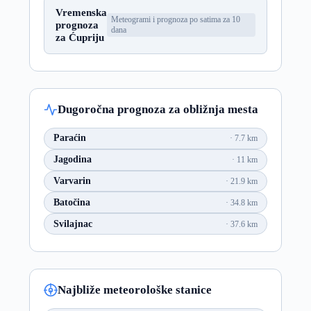
Vremenska
Meteogrami i prognoza po satima za 10
prognoza
dana
za Ćupriju
Dugoročna prognoza za obližnja mesta
Paraćin
7.7 km
Jagodina
11 km
Varvarin
21.9 km
Batočina
34.8 km
Svilajnac
37.6 km
Najbliže meteorološke stanice