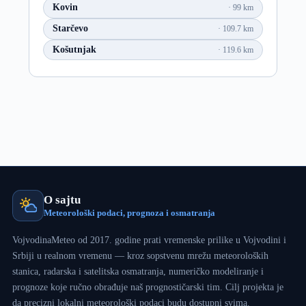
Kovin
99 km
Starčevo
109.7 km
Košutnjak
119.6 km
O sajtu
Meteorološki podaci, prognoza i osmatranja
VojvodinaMeteo od 2017. godine prati vremenske prilike u Vojvodini i
Srbiji u realnom vremenu — kroz sopstvenu mrežu meteoroloških
stanica, radarska i satelitska osmatranja, numeričko modeliranje i
prognoze koje ručno obrađuje naš prognostičarski tim. Cilj projekta je
da precizni lokalni meteorološki podaci budu dostupni svima.