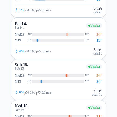
3 m/s
💧 1%
p50 0.0 / p75 0.0 mm
udari 8
Pet 14.
Visoka
Pet 14.
30°
30°
31°
MAKS
19°
18°
19°
MIN
3 m/s
💧 4%
p50 0.0 / p75 0.0 mm
udari 9
Sub 15.
Visoka
Sub 15.
30°
29°
31°
MAKS
20°
20°
20°
MIN
4 m/s
💧 0%
p50 0.0 / p75 0.0 mm
udari 10
Ned 16.
Visoka
Ned 16.
31°
30°
32°
MAKS