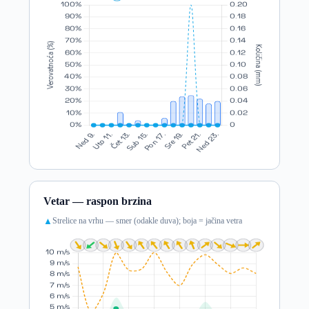
Vetar — raspon brzina
Strelice na vrhu — smer (odakle duva); boja = jačina vetra
▲