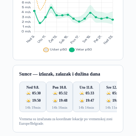
Sunce — izlazak, zalazak i dužina dana
Ned 9.8.
Pon 10.8.
Uto 11.8.
Sre 12.8.
Če
05:30
05:32
05:33
05:34
19:50
19:48
19:47
19:46
14h 19min
14h 16min
14h 14min
14h 11min
14
Vremena su izračunata za koordinate lokacije po vremenskoj zoni
Europe/Belgrade.