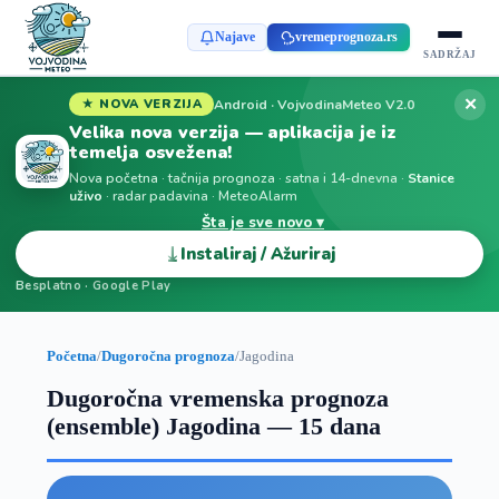
Najave
vremeprognoza.rs
SADRŽAJ
✕
Android · VojvodinaMeteo V2.0
★ NOVA VERZIJA
Velika nova verzija — aplikacija je iz
temelja osvežena!
Nova početna · tačnija prognoza · satna i 14-dnevna ·
Stanice
uživo
· radar padavina · MeteoAlarm
Šta je sve novo ▾
⤓
Instaliraj / Ažuriraj
Besplatno · Google Play
Početna
/
Dugoročna prognoza
/
Jagodina
Dugoročna vremenska prognoza
(ensemble) Jagodina — 15 dana