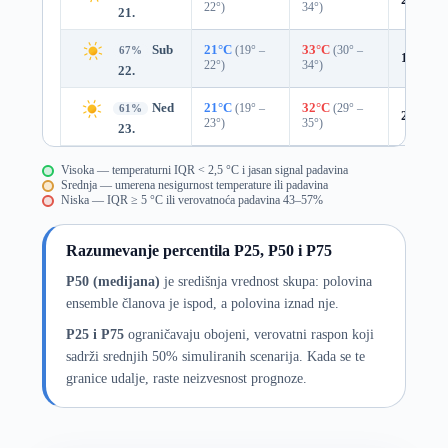
22°)
34°)
21.
Sub
21°C
(19° –
33°C
(30° –
67%
18%
0.
22°)
34°)
22.
Ned
21°C
(19° –
32°C
(29° –
61%
20%
0.
23°)
35°)
23.
Visoka — temperaturni IQR < 2,5 °C i jasan signal padavina
Srednja — umerena nesigurnost temperature ili padavina
Niska — IQR ≥ 5 °C ili verovatnoća padavina 43–57%
Razumevanje percentila P25, P50 i P75
P50 (medijana)
je središnja vrednost skupa: polovina
ensemble članova je ispod, a polovina iznad nje.
P25 i P75
ograničavaju obojeni, verovatni raspon koji
sadrži srednjih 50% simuliranih scenarija. Kada se te
granice udalje, raste neizvesnost prognoze.