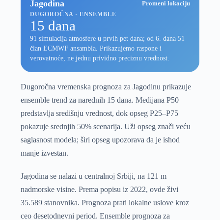
Jagodina
Promeni lokaciju
DUGOROČNA · ENSEMBLE
15 dana
91 simulacija atmosfere u prvih pet dana; od 6. dana 51
član ECMWF ansambla. Prikazujemo raspone i
verovatnoće, ne jednu prividno preciznu vrednost.
Dugoročna vremenska prognoza za Jagodinu prikazuje
ensemble trend za narednih 15 dana. Medijana P50
predstavlja središnju vrednost, dok opseg P25–P75
pokazuje srednjih 50% scenarija. Uži opseg znači veću
saglasnost modela; širi opseg upozorava da je ishod
manje izvestan.
Jagodina se nalazi u centralnoj Srbiji, na 121 m
nadmorske visine. Prema popisu iz 2022, ovde živi
35.589 stanovnika. Prognoza prati lokalne uslove kroz
ceo desetodnevni period. Ensemble prognoza za