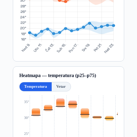
Heatmapa — temperatura (p25–p75)
Temperatura
Vetar
35°
30°
25°