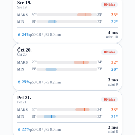
Sre 19.
Niska
Sre 19.
33°
30°
35°
MAKS
22°
19°
23°
MIN
4 m/s
💧 24%
p50 0.0 / p75 0.0 mm
udari 10
Čet 20.
Niska
Čet 20.
32°
29°
34°
MAKS
20°
19°
23°
MIN
3 m/s
💧 25%
p50 0.0 / p75 0.2 mm
udari 9
Pet 21.
Niska
Pet 21.
33°
29°
34°
MAKS
21°
18°
22°
MIN
3 m/s
💧 22%
p50 0.0 / p75 0.0 mm
udari 8