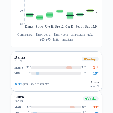
20°
15°
Danas
Sutra
Uto 11.
Sre 12.
Čet 13.
Pet 14.
Sub 15.
Ned 16.
Pon 1
Gornja traka = Tmax, donja = Tmin · boja = temperatura · traka =
p25–p75 · linija = medijana
Danas
Srednja
Ned 9.
31°
31°
33°
MAKS
19°
18°
19°
MIN
4 m/s
💧 0%
p50 0.0 / p75 0.0 mm
udari 9
Sutra
Visoka
Pon 10.
33°
32°
34°
MAKS
18°
16°
18°
MIN