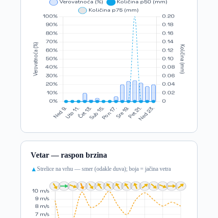
Vetar — raspon brzina
Strelice na vrhu — smer (odakle duva); boja = jačina vetra
▲