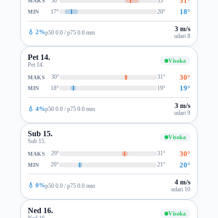
31°
30°
33°
MAKS
18°
17°
20°
MIN
3 m/s
💧 2%
p50 0.0 / p75 0.0 mm
udari 8
Pet 14.
Visoka
Pet 14.
30°
30°
31°
MAKS
19°
18°
19°
MIN
3 m/s
💧 4%
p50 0.0 / p75 0.0 mm
udari 9
Sub 15.
Visoka
Sub 15.
30°
29°
31°
MAKS
20°
20°
21°
MIN
4 m/s
💧 0%
p50 0.0 / p75 0.0 mm
udari 10
Ned 16.
Visoka
Ned 16.