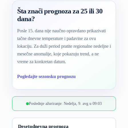
Šta znači prognoza za 25 ili 30
dana?
Posle 15. dana nije naučno opravdano prikazivati
tačne dnevne temperature i padavine za ovu
lokaciju. Za duži period pratite regionalne nedeljne i
mesečne anomalije, koje pokazuju trend, a ne
vreme za konkretan datum.
Pogledajte sezonsku prognozu
Poslednje ažuriranje: Nedelja, 9. avg u 09:03
Desetodnevna prognoza