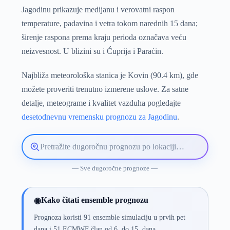
Jagodinu prikazuje medijanu i verovatni raspon
temperature, padavina i vetra tokom narednih 15 dana;
širenje raspona prema kraju perioda označava veću
neizvesnost. U blizini su i Ćuprija i Paraćin.
Najbliža meteorološka stanica je Kovin (90.4 km), gde
možete proveriti trenutno izmerene uslove. Za satne
detalje, meteograme i kvalitet vazduha pogledajte
desetodnevnu vremensku prognozu za Jagodinu
.
Pretražite
lokaciju
vremenske
— Sve dugoročne prognoze —
prognoze
Kako čitati ensemble prognozu
◉
Prognoza koristi 91 ensemble simulaciju u prvih pet
dana i 51 ECMWF član od 6. do 15. dana.