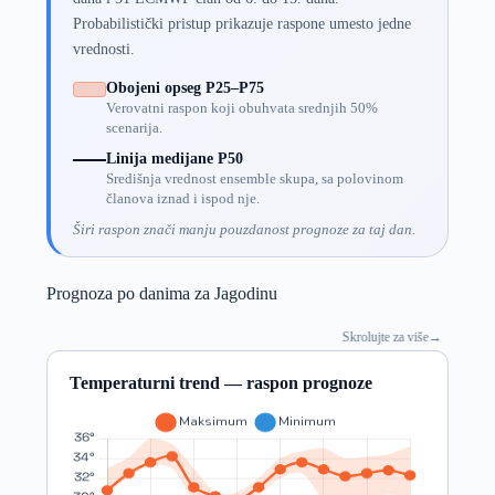
Probabilistički pristup prikazuje raspone umesto jedne
vrednosti.
Obojeni opseg P25–P75
Verovatni raspon koji obuhvata srednjih 50%
scenarija.
Linija medijane P50
Središnja vrednost ensemble skupa, sa polovinom
članova iznad i ispod nje.
Širi raspon znači manju pouzdanost prognoze za taj dan.
Prognoza po danima za Jagodinu
Skrolujte za više
→
Temperaturni trend — raspon prognoze