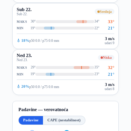
Sub 22.
Srednja
Sub 22.
33°
30°
34°
MAKS
21°
19°
22°
MIN
3 m/s
💧 18%
p50 0.0 / p75 0.0 mm
udari 9
Ned 23.
Niska
Ned 23.
32°
29°
35°
MAKS
21°
19°
23°
MIN
3 m/s
💧 20%
p50 0.0 / p75 0.0 mm
udari 8
Padavine — verovatnoća
Padavine
CAPE (nestabilnost)