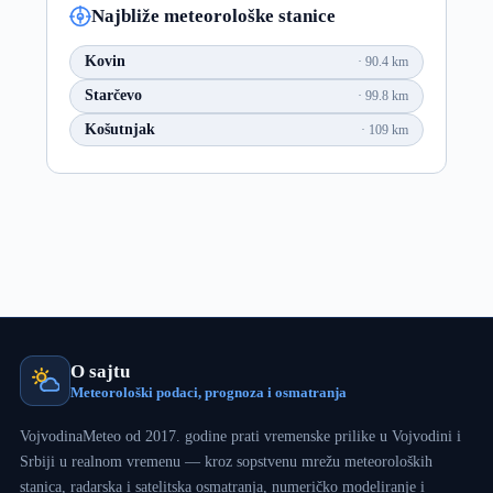
Najbliže meteorološke stanice
Kovin
90.4 km
Starčevo
99.8 km
Košutnjak
109 km
O sajtu
Meteorološki podaci, prognoza i osmatranja
VojvodinaMeteo od 2017. godine prati vremenske prilike u Vojvodini i
Srbiji u realnom vremenu — kroz sopstvenu mrežu meteoroloških
stanica, radarska i satelitska osmatranja, numeričko modeliranje i