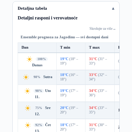
Detaljna tabela
Detaljni rasponi i verovatnoće
Skrolujte za više
→
Ensemble prognoza za Jagodinu — svi dostupni dani
Dan
T min
T max
Padavin
19°C
(18° –
31°C
(31° –
100%
0%
19°)
33°)
Danas
18°C
(16° –
33°C
(32° –
Sutra
0%
98%
18°)
34°)
Uto
19°C
(17° –
34°C
(33° –
98%
0%
19°)
36°)
11.
Sre
20°C
(19° –
34°C
(33° –
75%
10%
0.
20°)
35°)
12.
Čet
18°C
(17° –
31°C
(30° –
92%
2%
0.0
20°)
33°)
13.