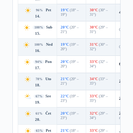
Pet
19°C
(18° –
30°C
(30° –
96%
4%
0.0
19°)
31°)
14.
Sub
20°C
(20° –
30°C
(29° –
100%
0%
21°)
31°)
15.
Ned
19°C
(19° –
31°C
(30° –
100%
0%
20°)
32°)
16.
Pon
20°C
(19° –
33°C
(32° –
94%
6%
0.0
20°)
34°)
17.
Uto
21°C
(20° –
34°C
(33° –
78%
20%
0.
21°)
35°)
18.
Sre
22°C
(19° –
33°C
(30° –
67%
24%
0.
23°)
35°)
19.
Čet
20°C
(19° –
32°C
(29° –
25%
0.0
61%
23°)
34°)
mm)
20.
Pet
21°C
(18° –
33°C
(29° –
65%
22%
0.