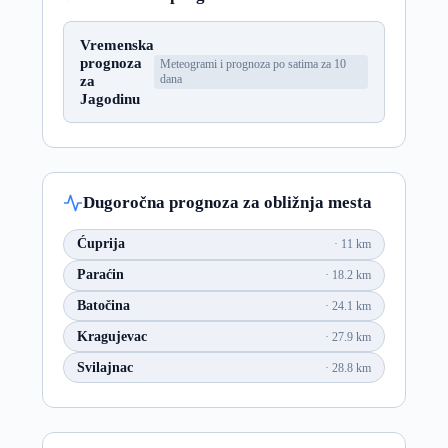
Vremenska
prognoza
Meteogrami i prognoza po satima za 10
za
dana
Jagodinu
Dugoročna prognoza za obližnja mesta
Ćuprija
11 km
Paraćin
18.2 km
Batočina
24.1 km
Kragujevac
27.9 km
Svilajnac
28.8 km