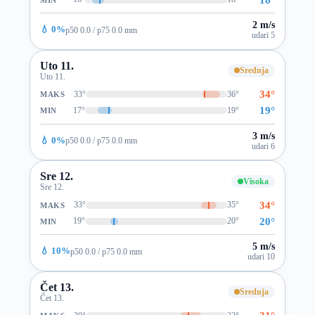
2 m/s
💧 0%
p50 0.0 / p75 0.0 mm
udari 5
Uto 11.
Srednja
Uto 11.
34°
33°
36°
MAKS
19°
17°
19°
MIN
3 m/s
💧 0%
p50 0.0 / p75 0.0 mm
udari 6
Sre 12.
Visoka
Sre 12.
34°
33°
35°
MAKS
20°
19°
20°
MIN
5 m/s
💧 10%
p50 0.0 / p75 0.0 mm
udari 10
Čet 13.
Srednja
Čet 13.