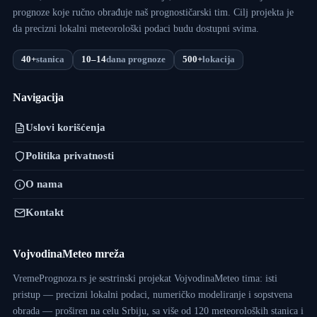
prognoze koje ručno obrađuje naš prognostičarski tim. Cilj projekta je
da precizni lokalni meteorološki podaci budu dostupni svima.
40+
stanica
10–14
dana prognoze
500+
lokacija
Navigacija
Uslovi korišćenja
Politika privatnosti
O nama
Kontakt
VojvodinaMeteo mreža
VremePrognoza.rs je sestrinski projekat VojvodinaMeteo tima: isti
pristup — precizni lokalni podaci, numeričko modeliranje i sopstvena
obrada — proširen na celu Srbiju, sa više od 120 meteoroloških stanica i