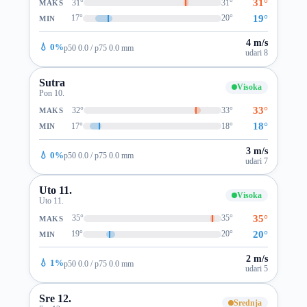
31°
31°
31°
MAKS
19°
17°
20°
MIN
4 m/s
💧 0%
p50 0.0 / p75 0.0 mm
udari 8
Sutra
Visoka
Pon 10.
33°
32°
33°
MAKS
18°
17°
18°
MIN
3 m/s
💧 0%
p50 0.0 / p75 0.0 mm
udari 7
Uto 11.
Visoka
Uto 11.
35°
35°
35°
MAKS
20°
19°
20°
MIN
2 m/s
💧 1%
p50 0.0 / p75 0.0 mm
udari 5
Sre 12.
Srednja