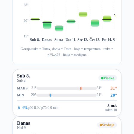
25°
20°
15°
Sub 8.
Danas
Sutra
Uto 11.
Sre 12.
Čet 13.
Pet 14.
Sub 15.
Ned 1
Gornja traka = Tmax, donja = Tmin · boja = temperatura · traka =
p25–p75 · linija = medijana
Sub 8.
Visoka
Sub 8.
31°
31°
31°
MAKS
20°
20°
21°
MIN
5 m/s
💧 4%
p50 0.0 / p75 0.0 mm
udari 10
Danas
Srednja
Ned 9.