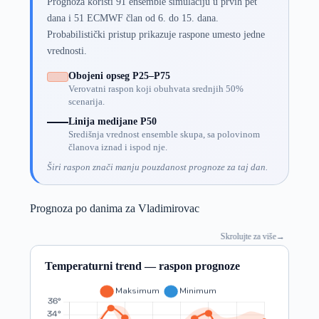
Prognoza koristi 91 ensemble simulaciju u prvih pet
dana i 51 ECMWF član od 6. do 15. dana.
Probabilistički pristup prikazuje raspone umesto jedne
vrednosti.
Obojeni opseg P25–P75
Verovatni raspon koji obuhvata srednjih 50%
scenarija.
Linija medijane P50
Središnja vrednost ensemble skupa, sa polovinom
članova iznad i ispod nje.
Širi raspon znači manju pouzdanost prognoze za taj dan.
Prognoza po danima za Vladimirovac
Skrolujte za više
→
Temperaturni trend — raspon prognoze