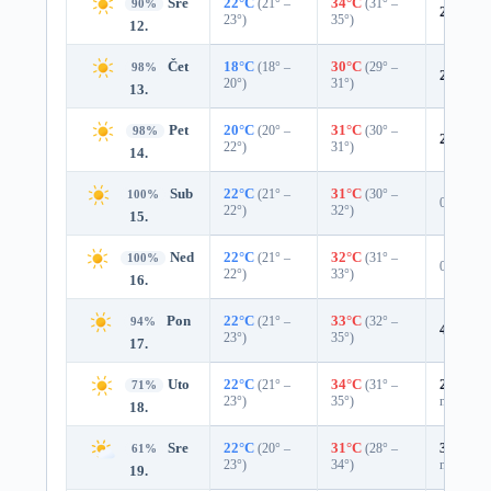
Sre
22°C
(21° –
34°C
(31° –
90%
2%
0.0
23°)
35°)
12.
Čet
18°C
(18° –
30°C
(29° –
98%
2%
0.0
20°)
31°)
13.
Pet
20°C
(20° –
31°C
(30° –
98%
2%
0.0
22°)
31°)
14.
Sub
22°C
(21° –
31°C
(30° –
100%
0%
22°)
32°)
15.
Ned
22°C
(21° –
32°C
(31° –
100%
0%
22°)
33°)
16.
Pon
22°C
(21° –
33°C
(32° –
94%
4%
0.0
23°)
35°)
17.
Uto
22°C
(21° –
34°C
(31° –
25%
0.0
71%
23°)
35°)
mm)
18.
Sre
22°C
(20° –
31°C
(28° –
39%
0.0
61%
23°)
34°)
mm)
19.