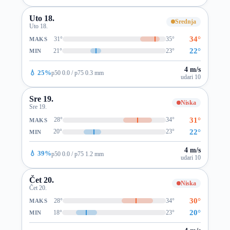
Uto 18.
Srednja
Uto 18.
34°
31°
35°
MAKS
22°
21°
23°
MIN
4 m/s
💧 25%
p50 0.0 / p75 0.3 mm
udari 10
Sre 19.
Niska
Sre 19.
31°
28°
34°
MAKS
22°
20°
23°
MIN
4 m/s
💧 39%
p50 0.0 / p75 1.2 mm
udari 10
Čet 20.
Niska
Čet 20.
30°
28°
34°
MAKS
20°
18°
23°
MIN