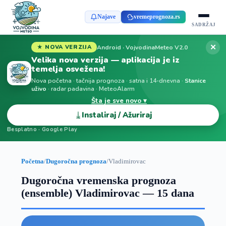
Najave
vremeprognoza.rs
SADRŽAJ
✕
Android · VojvodinaMeteo V2.0
★ NOVA VERZIJA
Velika nova verzija — aplikacija je iz
temelja osvežena!
Nova početna · tačnija prognoza · satna i 14-dnevna ·
Stanice
uživo
· radar padavina · MeteoAlarm
Šta je sve novo ▾
⤓
Instaliraj / Ažuriraj
Besplatno · Google Play
Početna
/
Dugoročna prognoza
/
Vladimirovac
Dugoročna vremenska prognoza
(ensemble) Vladimirovac — 15 dana