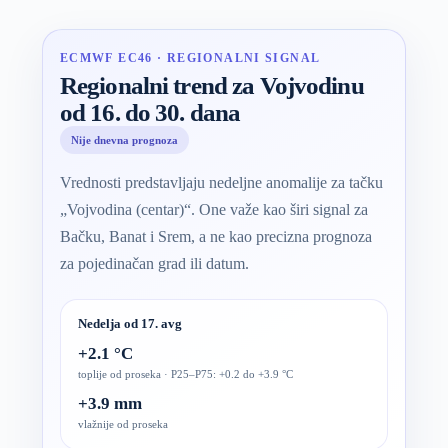
ECMWF EC46 · REGIONALNI SIGNAL
Regionalni trend za Vojvodinu
od 16. do 30. dana
Nije dnevna prognoza
Vrednosti predstavljaju nedeljne anomalije za tačku
„Vojvodina (centar)“. One važe kao širi signal za
Bačku, Banat i Srem, a ne kao precizna prognoza
za pojedinačan grad ili datum.
Nedelja od 17. avg
+2.1 °C
toplije od proseka · P25–P75: +0.2 do +3.9 °C
+3.9 mm
vlažnije od proseka