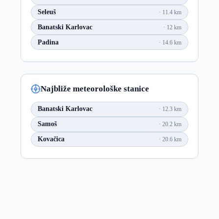
Seleuš
11.4 km
Banatski Karlovac
12 km
Padina
14.6 km
Najbliže meteorološke stanice
Banatski Karlovac
12.3 km
Samoš
20.2 km
Kovačica
20.6 km