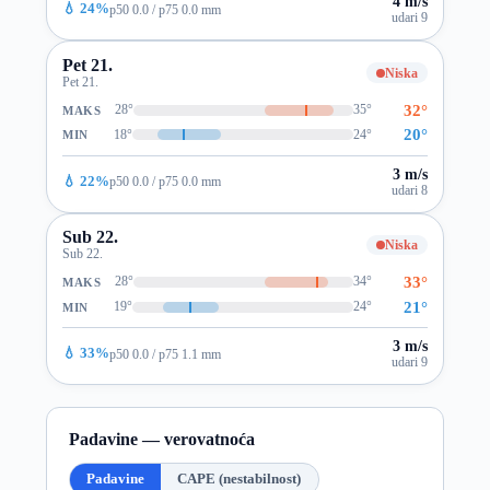
4 m/s
💧 24%
p50 0.0 / p75 0.0 mm
udari 9
Pet 21.
Niska
Pet 21.
32°
28°
35°
MAKS
20°
18°
24°
MIN
3 m/s
💧 22%
p50 0.0 / p75 0.0 mm
udari 8
Sub 22.
Niska
Sub 22.
33°
28°
34°
MAKS
21°
19°
24°
MIN
3 m/s
💧 33%
p50 0.0 / p75 1.1 mm
udari 9
Padavine — verovatnoća
Padavine
CAPE (nestabilnost)