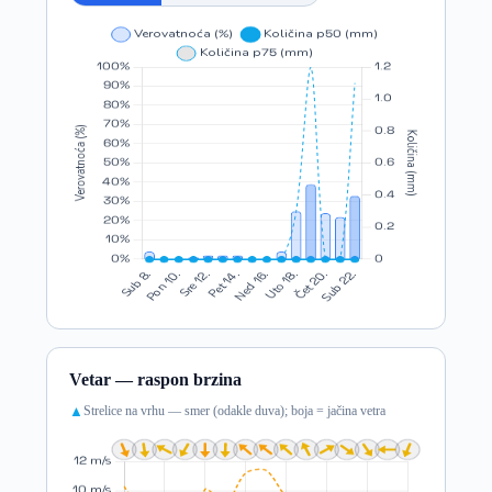
Vetar — raspon brzina
Strelice na vrhu — smer (odakle duva); boja = jačina vetra
▲