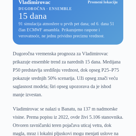
Vladimirovac
Promeni lokaciju
DUGOROČNA · ENSEMBLE
15 dana
91 simulacija atmosfere u prvih pet dana; od 6. dana 51
član ECMWF ansambla. Prikazujemo raspone i
verovatnoće, ne jednu prividno preciznu vrednost.
Dugoročna vremenska prognoza za Vladimirovac
prikazuje ensemble trend za narednih 15 dana. Medijana
P50 predstavlja središnju vrednost, dok opseg P25–P75
pokazuje srednjih 50% scenarija. Uži opseg znači veću
saglasnost modela; širi opseg upozorava da je ishod
manje izvestan.
Vladimirovac se nalazi u Banatu, na 137 m nadmorske
visine. Prema popisu iz 2022, ovde živi 5.106 stanovnika.
Otvoren ravničarski teren pojačava uticaj vetra, dok
magla, mraz i lokalni pljuskovi mogu menjati uslove na