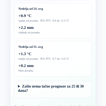
Nedelja od 24. avg
+0.9 °C
toplije od proseka · P25–P75: -0.6 do +2.3 °C
+2.2 mm
vlažnije od proseka
Nedelja od 31. avg
+1.3 °C
toplije od proseka · P25–P75: -0.7 do +3.4 °C
+0.2 mm
blizu proseka
Zašto nema tačne prognoze za 25 ili 30
dana?