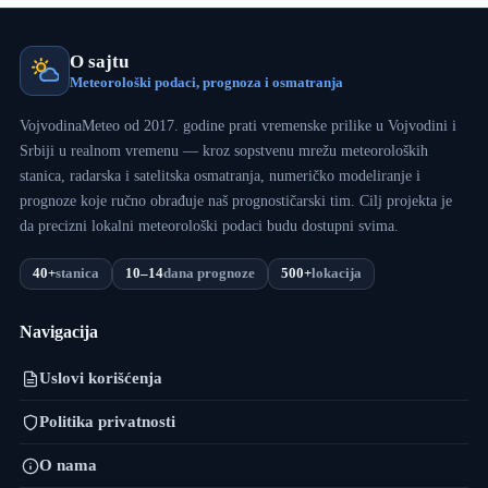
O sajtu
Meteorološki podaci, prognoza i osmatranja
VojvodinaMeteo od 2017. godine prati vremenske prilike u Vojvodini i
Srbiji u realnom vremenu — kroz sopstvenu mrežu meteoroloških
stanica, radarska i satelitska osmatranja, numeričko modeliranje i
prognoze koje ručno obrađuje naš prognostičarski tim. Cilj projekta je
da precizni lokalni meteorološki podaci budu dostupni svima.
40+
stanica
10–14
dana prognoze
500+
lokacija
Navigacija
Uslovi korišćenja
Politika privatnosti
O nama