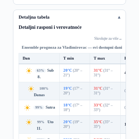
Detaljna tabela
Detaljni rasponi i verovatnoće
Skrolujte za više
→
Ensemble prognoza za Vladimirovac — svi dostupni dani
Dan
T min
T max
Padavin
Sub
20°C
(20° –
31°C
(31° –
63%
4%
0.0
21°)
31°)
8.
19°C
(17° –
31°C
(31° –
100%
0%
20°)
31°)
Danas
18°C
(17° –
33°C
(32° –
Sutra
0%
99%
18°)
33°)
Uto
20°C
(19° –
35°C
(35° –
99%
1%
0.0
20°)
35°)
11.