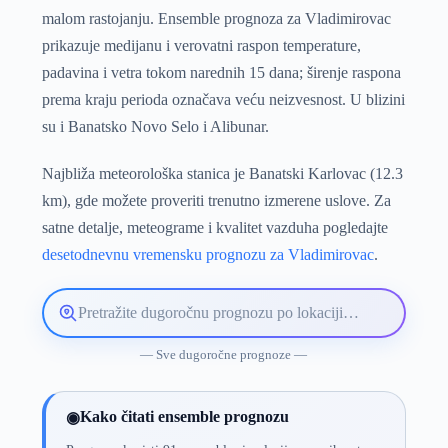
malom rastojanju. Ensemble prognoza za Vladimirovac
prikazuje medijanu i verovatni raspon temperature,
padavina i vetra tokom narednih 15 dana; širenje raspona
prema kraju perioda označava veću neizvesnost. U blizini
su i Banatsko Novo Selo i Alibunar.
Najbliža meteorološka stanica je Banatski Karlovac (12.3
km), gde možete proveriti trenutno izmerene uslove. Za
satne detalje, meteograme i kvalitet vazduha pogledajte
desetodnevnu vremensku prognozu za Vladimirovac
.
Pretražite
lokaciju
vremenske
— Sve dugoročne prognoze —
prognoze
Kako čitati ensemble prognozu
◉