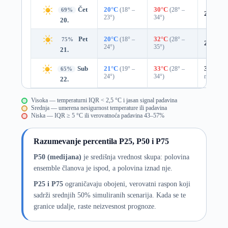
Čet
20°C
(18° –
30°C
(28° –
69%
24%
0.
23°)
34°)
20.
Pet
20°C
(18° –
32°C
(28° –
75%
22%
0.
24°)
35°)
21.
Sub
21°C
(19° –
33°C
(28° –
33%
0.0
65%
24°)
34°)
mm)
22.
Visoka — temperaturni IQR < 2,5 °C i jasan signal padavina
Srednja — umerena nesigurnost temperature ili padavina
Niska — IQR ≥ 5 °C ili verovatnoća padavina 43–57%
Razumevanje percentila P25, P50 i P75
P50 (medijana)
je središnja vrednost skupa: polovina
ensemble članova je ispod, a polovina iznad nje.
P25 i P75
ograničavaju obojeni, verovatni raspon koji
sadrži srednjih 50% simuliranih scenarija. Kada se te
granice udalje, raste neizvesnost prognoze.