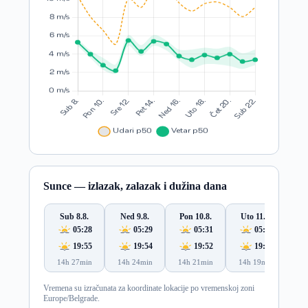
Sunce — izlazak, zalazak i dužina dana
Sub 8.8.
Ned 9.8.
Pon 10.8.
Uto 11.8.
S
05:28
05:29
05:31
05:32
19:55
19:54
19:52
19:51
14h 27min
14h 24min
14h 21min
14h 19min
14
Vremena su izračunata za koordinate lokacije po vremenskoj zoni
Europe/Belgrade.