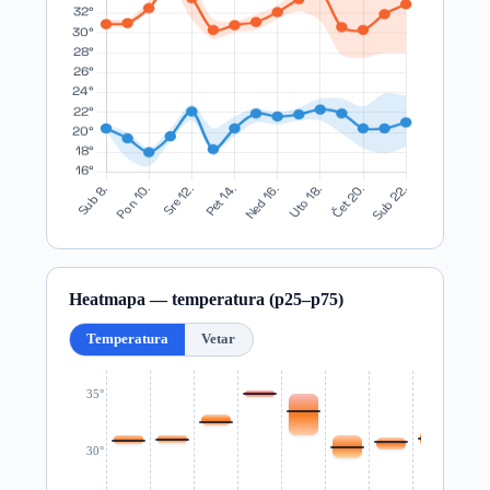
Heatmapa — temperatura (p25–p75)
Temperatura
Vetar
35°
30°