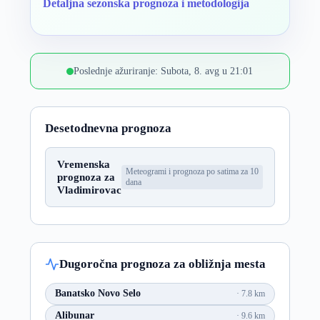
Detaljna sezonska prognoza i metodologija
Poslednje ažuriranje: Subota, 8. avg u 21:01
Desetodnevna prognoza
Vremenska
Meteogrami i prognoza po satima za 10
prognoza za
dana
Vladimirovac
Dugoročna prognoza za obližnja mesta
Banatsko Novo Selo
7.8 km
Alibunar
9.6 km