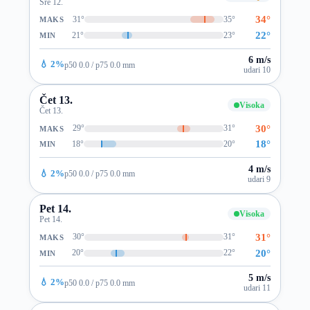
Sre 12.
34°
31°
35°
MAKS
22°
21°
23°
MIN
6 m/s
💧 2%
p50 0.0 / p75 0.0 mm
udari 10
Čet 13.
Visoka
Čet 13.
30°
29°
31°
MAKS
18°
18°
20°
MIN
4 m/s
💧 2%
p50 0.0 / p75 0.0 mm
udari 9
Pet 14.
Visoka
Pet 14.
31°
30°
31°
MAKS
20°
20°
22°
MIN
5 m/s
💧 2%
p50 0.0 / p75 0.0 mm
udari 11