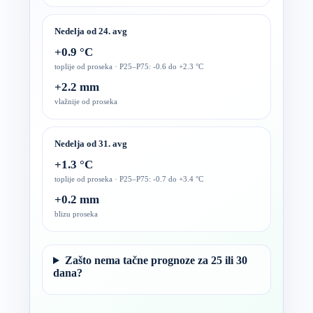
Nedelja od 24. avg
+0.9 °C
toplije od proseka · P25–P75: -0.6 do +2.3 °C
+2.2 mm
vlažnije od proseka
Nedelja od 31. avg
+1.3 °C
toplije od proseka · P25–P75: -0.7 do +3.4 °C
+0.2 mm
blizu proseka
Zašto nema tačne prognoze za 25 ili 30
dana?