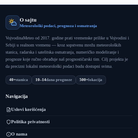
O sajtu
Meteorološki podaci, prognoza i osmatranja
VojvodinaMeteo od 2017. godine prati vremenske prilike u Vojvodini i
Srbiji u realnom vremenu — kroz sopstvenu mrežu meteoroloških
stanica, radarska i satelitska osmatranja, numeričko modeliranje i
prognoze koje ručno obrađuje naš prognostičarski tim. Cilj projekta je
da precizni lokalni meteorološki podaci budu dostupni svima.
40+
stanica
10–14
dana prognoze
500+
lokacija
Navigacija
Uslovi korišćenja
Politika privatnosti
O nama