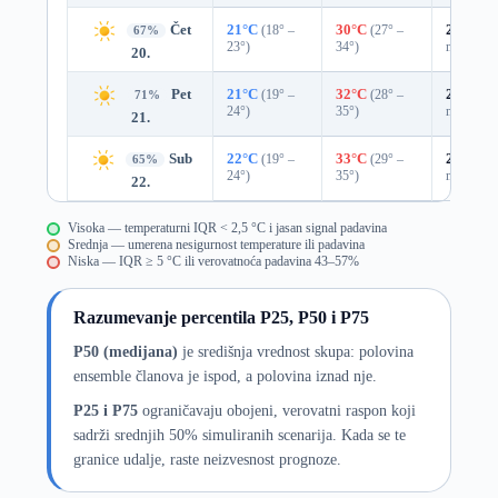
Čet
21°C
(18° –
30°C
(27° –
27%
0.0
67%
23°)
34°)
mm)
20.
Pet
21°C
(19° –
32°C
(28° –
25%
0.0
71%
24°)
35°)
mm)
21.
Sub
22°C
(19° –
33°C
(29° –
25%
0.0
65%
24°)
35°)
mm)
22.
Visoka — temperaturni IQR < 2,5 °C i jasan signal padavina
Srednja — umerena nesigurnost temperature ili padavina
Niska — IQR ≥ 5 °C ili verovatnoća padavina 43–57%
Razumevanje percentila P25, P50 i P75
P50 (medijana)
je središnja vrednost skupa: polovina
ensemble članova je ispod, a polovina iznad nje.
P25 i P75
ograničavaju obojeni, verovatni raspon koji
sadrži srednjih 50% simuliranih scenarija. Kada se te
granice udalje, raste neizvesnost prognoze.