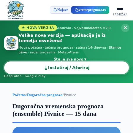
Najave
vremeprognoza.rs
SADRŽAJ
✕
Android · VojvodinaMeteo V2.0
★ NOVA VERZIJA
Velika nova verzija — aplikacija je iz
temelja osvežena!
Nova početna · tačnija prognoza · satna i 14-dnevna ·
Stanice
uživo
· radar padavina · MeteoAlarm
Šta je sve novo ▾
⤓
Instaliraj / Ažuriraj
Besplatno · Google Play
Početna
/
Dugoročna prognoza
/
Pivnice
Dugoročna vremenska prognoza
(ensemble) Pivnice — 15 dana