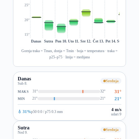
25°
20°
15°
Danas
Sutra
Pon 10.
Uto 11.
Sre 12.
Čet 13.
Pet 14.
Sub 15.
Ned 1
Gornja traka = Tmax, donja = Tmin · boja = temperatura · traka =
p25–p75 · linija = medijana
Danas
Srednja
Sub 8.
31°
31°
32°
MAKS
21°
21°
21°
MIN
4 m/s
💧 31%
p50 0.0 / p75 0.3 mm
udari 9
Sutra
Srednja
Ned 9.