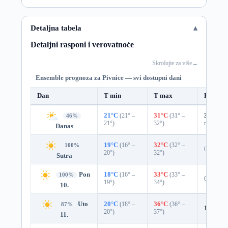
Detaljna tabela
Detaljni rasponi i verovatnoće
Skrolujte za više
→
Ensemble prognoza za Pivnice — svi dostupni dani
Dan
T min
T max
Padavin
21°C
(21° –
31°C
(31° –
31%
0.0
46%
21°)
32°)
mm)
Danas
19°C
(16° –
32°C
(32° –
100%
0%
20°)
32°)
Sutra
Pon
18°C
(16° –
33°C
(33° –
100%
0%
19°)
34°)
10.
Uto
20°C
(18° –
36°C
(36° –
87%
12%
0.
20°)
37°)
11.