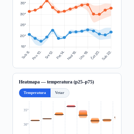
Heatmapa — temperatura (p25–p75)
Temperatura
Vetar
35°
30°