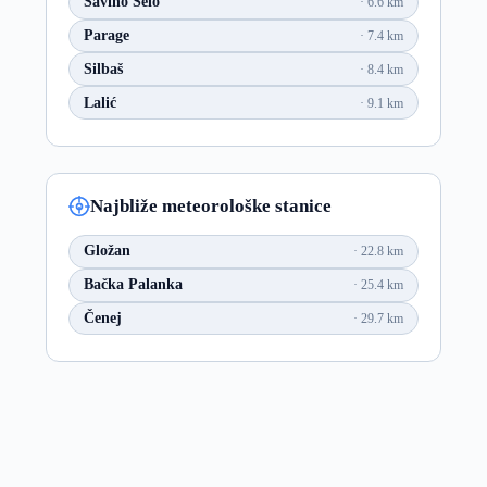
Savino Selo
6.6 km
Parage
7.4 km
Silbaš
8.4 km
Lalić
9.1 km
Najbliže meteorološke stanice
Gložan
22.8 km
Bačka Palanka
25.4 km
Čenej
29.7 km