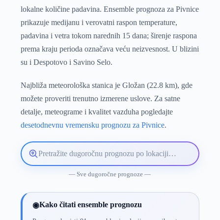
lokalne količine padavina. Ensemble prognoza za Pivnice
prikazuje medijanu i verovatni raspon temperature,
padavina i vetra tokom narednih 15 dana; širenje raspona
prema kraju perioda označava veću neizvesnost. U blizini
su i Despotovo i Savino Selo.
Najbliža meteorološka stanica je Gložan (22.8 km), gde
možete proveriti trenutno izmerene uslove. Za satne
detalje, meteograme i kvalitet vazduha pogledajte
desetodnevnu vremensku prognozu za Pivnice
.
Pretražite
lokaciju
vremenske
— Sve dugoročne prognoze —
prognoze
Kako čitati ensemble prognozu
◉