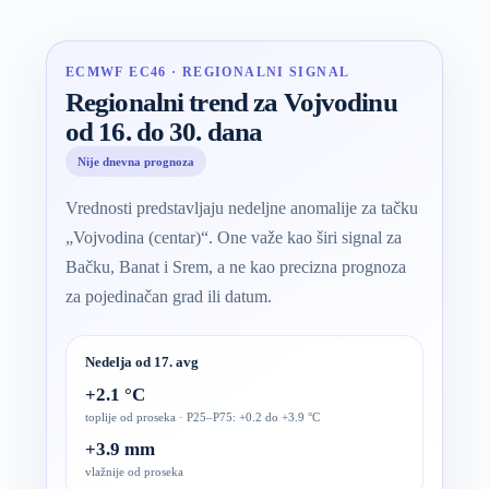
ECMWF EC46 · REGIONALNI SIGNAL
Regionalni trend za Vojvodinu
od 16. do 30. dana
Nije dnevna prognoza
Vrednosti predstavljaju nedeljne anomalije za tačku
„Vojvodina (centar)“. One važe kao širi signal za
Bačku, Banat i Srem, a ne kao precizna prognoza
za pojedinačan grad ili datum.
Nedelja od 17. avg
+2.1 °C
toplije od proseka · P25–P75: +0.2 do +3.9 °C
+3.9 mm
vlažnije od proseka