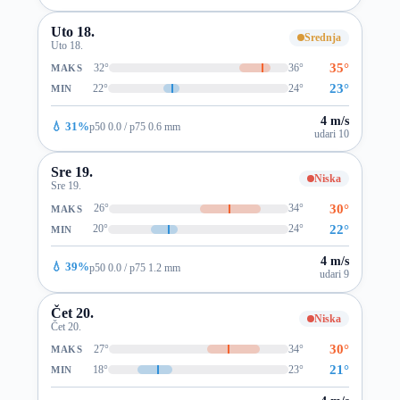
Uto 18.
Srednja
Uto 18.
35°
32°
36°
MAKS
23°
22°
24°
MIN
4 m/s
💧 31%
p50 0.0 / p75 0.6 mm
udari 10
Sre 19.
Niska
Sre 19.
30°
26°
34°
MAKS
22°
20°
24°
MIN
4 m/s
💧 39%
p50 0.0 / p75 1.2 mm
udari 9
Čet 20.
Niska
Čet 20.
30°
27°
34°
MAKS
21°
18°
23°
MIN