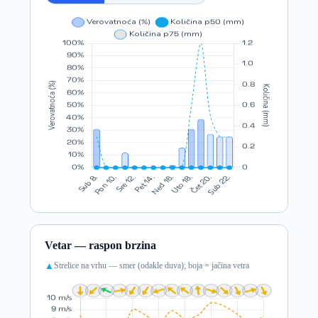
Vetar — raspon brzina
Strelice na vrhu — smer (odakle duva); boja = jačina vetra
▲