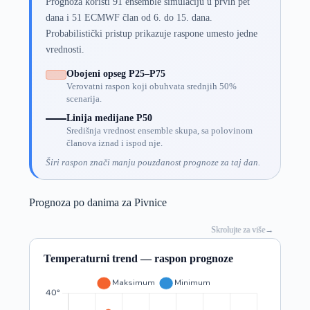
Prognoza koristi 91 ensemble simulaciju u prvih pet
dana i 51 ECMWF član od 6. do 15. dana.
Probabilistički pristup prikazuje raspone umesto jedne
vrednosti.
Obojeni opseg P25–P75
Verovatni raspon koji obuhvata srednjih 50%
scenarija.
Linija medijane P50
Središnja vrednost ensemble skupa, sa polovinom
članova iznad i ispod nje.
Širi raspon znači manju pouzdanost prognoze za taj dan.
Prognoza po danima za Pivnice
Skrolujte za više
→
Temperaturni trend — raspon prognoze