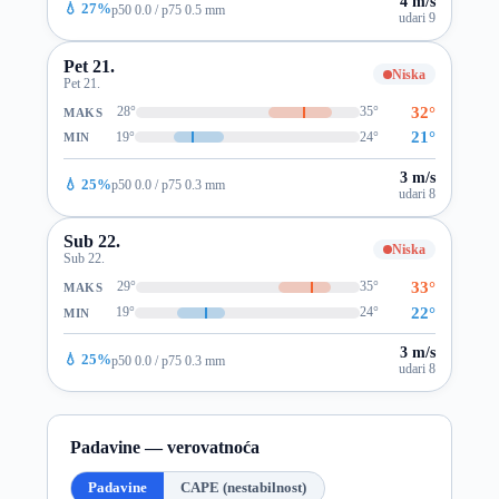
4 m/s
💧 27%
p50 0.0 / p75 0.5 mm
udari 9
Pet 21.
Niska
Pet 21.
32°
28°
35°
MAKS
21°
19°
24°
MIN
3 m/s
💧 25%
p50 0.0 / p75 0.3 mm
udari 8
Sub 22.
Niska
Sub 22.
33°
29°
35°
MAKS
22°
19°
24°
MIN
3 m/s
💧 25%
p50 0.0 / p75 0.3 mm
udari 8
Padavine — verovatnoća
Padavine
CAPE (nestabilnost)