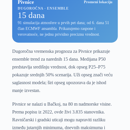
Pivnice
Promeni lokaciju
DUGOROČNA · ENSEMBLE
15 dana
91 simulacija atmosfere u prvih pet dana; od 6. dana 51
član ECMWF ansambla. Prikazujemo raspone i
verovatnoće, ne jednu prividno preciznu vrednost.
Dugoročna vremenska prognoza za Pivnice prikazuje
ensemble trend za narednih 15 dana. Medijana P50
predstavlja središnju vrednost, dok opseg P25–P75
pokazuje srednjih 50% scenarija. Uži opseg znači veću
saglasnost modela; širi opseg upozorava da je ishod
manje izvestan.
Pivnice se nalazi u Bačkoj, na 80 m nadmorske visine.
Prema popisu iz 2022, ovde živi 3.835 stanovnika.
Ravničarski i gradski uticaji mogu napraviti razliku
između jutarnjih minimuma, dnevnih maksimuma i