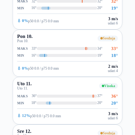
32°
32°
32°
MAKS
19°
16°
20°
MIN
3 m/s
💧 0%
p50 0.0 / p75 0.0 mm
udari 6
Pon 10.
Srednja
Pon 10.
33°
33°
34°
MAKS
18°
16°
19°
MIN
2 m/s
💧 0%
p50 0.0 / p75 0.0 mm
udari 4
Uto 11.
Visoka
Uto 11.
36°
36°
37°
MAKS
20°
18°
20°
MIN
3 m/s
💧 12%
p50 0.0 / p75 0.0 mm
udari 6
Sre 12.
Srednja