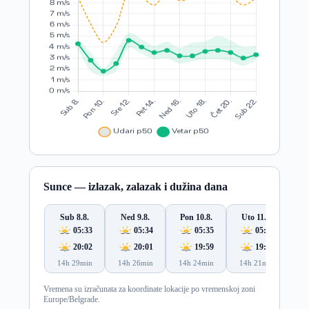
Sunce — izlazak, zalazak i dužina dana
Sub 8.8.
Ned 9.8.
Pon 10.8.
Uto 11.8.
S
05:33
05:34
05:35
05:36
20:02
20:01
19:59
19:58
14h 29min
14h 26min
14h 24min
14h 21min
14
Vremena su izračunata za koordinate lokacije po vremenskoj zoni
Europe/Belgrade.