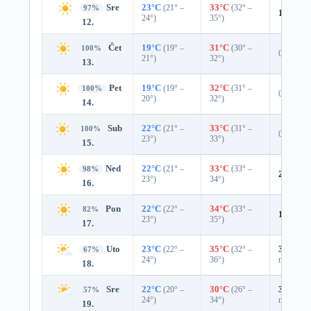
Sre
23°C
(21° –
33°C
(32° –
97%
1%
0.0
24°)
35°)
12.
Čet
19°C
(19° –
31°C
(30° –
100%
0%
21°)
32°)
13.
Pet
19°C
(19° –
32°C
(31° –
100%
0%
20°)
32°)
14.
Sub
22°C
(21° –
33°C
(31° –
100%
0%
23°)
33°)
15.
Ned
22°C
(21° –
33°C
(33° –
98%
2%
0.0
23°)
34°)
16.
Pon
22°C
(22° –
34°C
(33° –
82%
16%
0.
23°)
35°)
17.
Uto
23°C
(22° –
35°C
(32° –
31%
0.0
67%
24°)
36°)
mm)
18.
Sre
22°C
(20° –
30°C
(26° –
39%
0.0
57%
24°)
34°)
mm)
19.