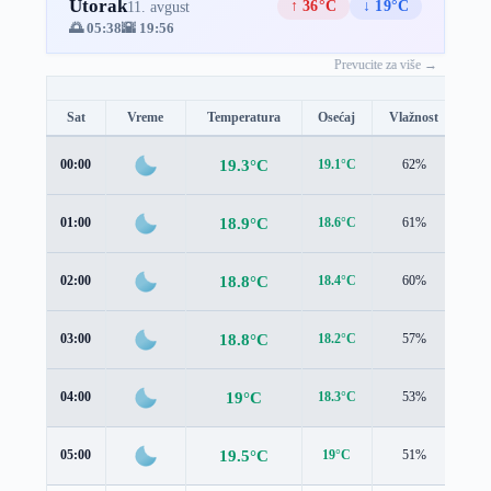
Utorak
↑ 36°C
↓ 19°C
11. avgust
🌅 05:38
🌇 19:56
Prevucite za više →
Sat
Vreme
Temperatura
Osećaj
Vlažnost
Br
19.3°C
00:00
19.1°C
62%
1.3
18.9°C
01:00
18.6°C
61%
1.2
18.8°C
02:00
18.4°C
60%
1.1
18.8°C
03:00
18.2°C
57%
0.9
19°C
04:00
18.3°C
53%
0.8
19.5°C
05:00
19°C
51%
0.6