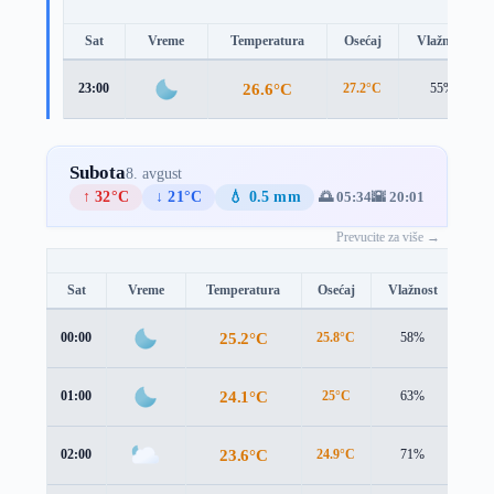
Sat
Vreme
Temperatura
Osećaj
Vlažnost
26.6°C
23:00
27.2°C
55%
Subota
8. avgust
↑ 32°C
↓ 21°C
💧 0.5 mm
🌅 05:34
🌇 20:01
Prevucite za više →
Sat
Vreme
Temperatura
Osećaj
Vlažnost
Brz
25.2°C
00:00
25.8°C
58%
2.9 
24.1°C
01:00
25°C
63%
2.8 
23.6°C
02:00
24.9°C
71%
3.1 