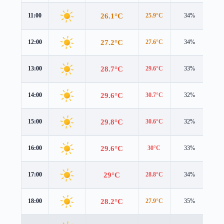
26.1°C
11:00
25.9°C
34%
2.0
27.2°C
12:00
27.6°C
34%
2.4
28.7°C
13:00
29.6°C
33%
2.2
29.6°C
14:00
30.7°C
32%
2.1
29.8°C
15:00
30.6°C
32%
1.8
29.6°C
16:00
30°C
33%
1.4
29°C
17:00
28.8°C
34%
1.3
28.2°C
18:00
27.9°C
35%
1.4