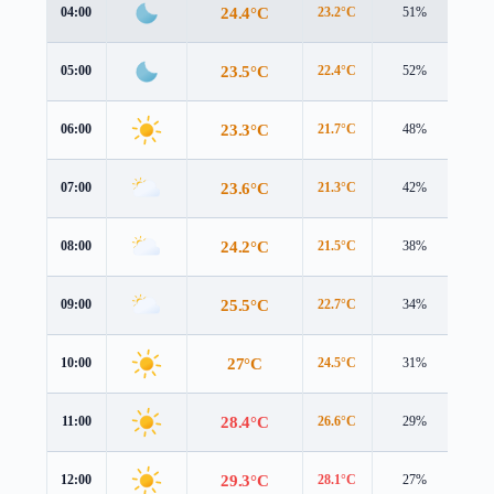
24.4°C
04:00
23.2°C
51%
4.3
23.5°C
05:00
22.4°C
52%
3.9
23.3°C
06:00
21.7°C
48%
4.0
23.6°C
07:00
21.3°C
42%
4.4
24.2°C
08:00
21.5°C
38%
4.6
25.5°C
09:00
22.7°C
34%
4.5
27°C
10:00
24.5°C
31%
4.4
28.4°C
11:00
26.6°C
29%
4.1
29.3°C
12:00
28.1°C
27%
4.0