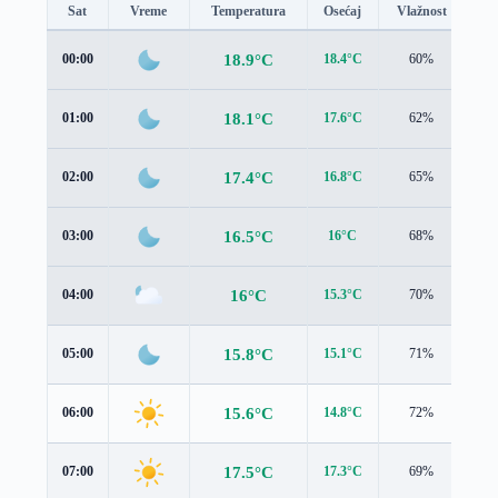
Sat
Vreme
Temperatura
Osećaj
Vlažnost
Br
18.9°C
00:00
18.4°C
60%
1.4
18.1°C
01:00
17.6°C
62%
1.4
17.4°C
02:00
16.8°C
65%
1.5
16.5°C
03:00
16°C
68%
1.4
16°C
04:00
15.3°C
70%
1.6
15.8°C
05:00
15.1°C
71%
1.7
15.6°C
06:00
14.8°C
72%
1.8
17.5°C
07:00
17.3°C
69%
1.3