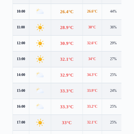
26.4°C
10:00
26.6°C
44%
1.7
28.9°C
11:00
30°C
36%
1.4
30.9°C
12:00
32.6°C
29%
0.7
32.1°C
13:00
34°C
27%
0.7
32.9°C
14:00
34.3°C
25%
1.1
33.3°C
15:00
33.9°C
24%
1.6
33.3°C
16:00
33.2°C
25%
1.8
33°C
17:00
32.1°C
25%
1.9