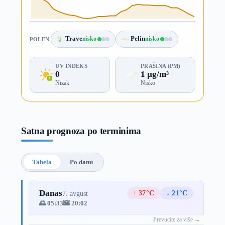
Trave
nisko
Pelin
nisko
POLEN
UV INDEKS
PRAŠINA (PM)
0
1 µg/m³
Nizak
Nisko
Satna prognoza po terminima
Tabela
Po danu
Danas
↑ 37°C
↓ 21°C
7. avgust
🌅 05:33
🌇 20:02
Prevucite za više →