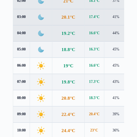
21°C
02:00
18.1°C
37%
3.6
20.1°C
03:00
17.4°C
41%
3.4
19.2°C
04:00
16.6°C
44%
3.3
18.8°C
05:00
16.3°C
45%
3.1
19°C
06:00
16.6°C
45%
3.1
19.8°C
07:00
17.3°C
43%
3.0
20.8°C
08:00
18.5°C
41%
2.9
22.4°C
09:00
20.4°C
39%
2.6
24.4°C
10:00
23°C
36%
2.3