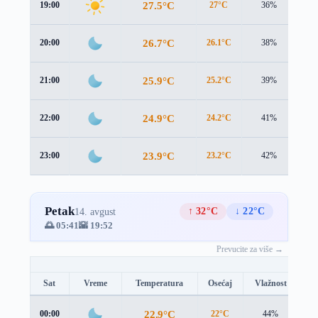
27.5°C
19:00
27°C
36%
1.6
26.7°C
20:00
26.1°C
38%
1.8
25.9°C
21:00
25.2°C
39%
1.8
24.9°C
22:00
24.2°C
41%
1.6
23.9°C
23:00
23.2°C
42%
1.6
Petak
↑ 32°C
↓ 22°C
14. avgust
🌅 05:41
🌇 19:52
Prevucite za više →
Sat
Vreme
Temperatura
Osećaj
Vlažnost
Br
22.9°C
00:00
22°C
44%
1.