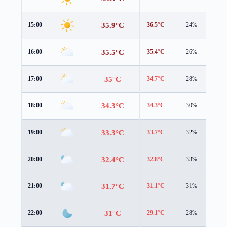
35.9°C
15:00
36.5°C
24%
2.5
35.5°C
16:00
35.4°C
26%
2.8
35°C
17:00
34.7°C
28%
2.9
34.3°C
18:00
34.3°C
30%
2.5
33.3°C
19:00
33.7°C
32%
1.9
32.4°C
20:00
32.8°C
33%
1.7
31.7°C
21:00
31.1°C
31%
2.6
31°C
22:00
29.1°C
28%
4.0