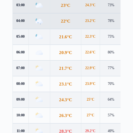
23°C
03:00
24.3°C
73%
3.0 
22°C
04:00
23.2°C
78%
3.4 
21.6°C
05:00
22.3°C
75%
3.4 
20.9°C
06:00
22.6°C
80%
1.7 
21.7°C
07:00
22.9°C
77%
2.8 
23.1°C
08:00
23.9°C
70%
3.4 
24.3°C
09:00
25°C
64%
3.4 
26.3°C
10:00
27°C
57%
3.4 
28.3°C
11:00
29.2°C
49%
3.8 