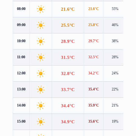
21.6°C
08:00
21.6°C
55%
1.3
25.5°C
09:00
25.8°C
46%
1.2
28.9°C
10:00
29.7°C
38%
1.0
31.5°C
11:00
32.5°C
28%
0.9
32.8°C
12:00
34.2°C
24%
0.7
33.7°C
13:00
35.4°C
22%
0.4
34.4°C
14:00
35.9°C
21%
0.4
34.9°C
15:00
35.6°C
19%
0.7