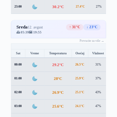
30.2°C
23:00
27.4°C
27%
5.1
Sreda
↑ 31°C
↓ 23°C
12. avgust
🌅 05:39
🌇 19:55
Prevucite za više →
Sat
Vreme
Temperatura
Osećaj
Vlažnost
Brz
29.2°C
00:00
26.5°C
31%
5.3
28°C
01:00
25.9°C
37%
5.3
26.9°C
02:00
25.1°C
43%
5.3
25.6°C
03:00
24.1°C
47%
5.0