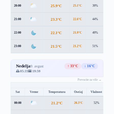
25.9°C
20:00
25.1°C
39%
2.1 
23.3°C
21:00
22.6°C
44%
1.6 
22.1°C
22:00
21.9°C
49%
1.0 
21.5°C
23:00
21.2°C
51%
1.0 
Nedelja
↑ 33°C
↓ 16°C
9. avgust
🌅 05:35
🌇 19:59
Prevucite za više →
Sat
Vreme
Temperatura
Osećaj
Vlažnost
Br
21.2°C
00:00
20.3°C
52%
2.3