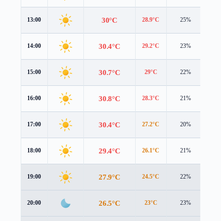
30°C
13:00
28.9°C
25%
3.9
30.4°C
14:00
29.2°C
23%
3.9
30.7°C
15:00
29°C
22%
3.9
30.8°C
16:00
28.3°C
21%
3.9
30.4°C
17:00
27.2°C
20%
3.9
29.4°C
18:00
26.1°C
21%
3.7
27.9°C
19:00
24.5°C
22%
3.8
26.5°C
20:00
23°C
23%
4.0