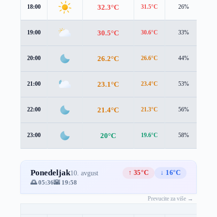
32.3°C
18:00
31.5°C
26%
1.7
30.5°C
19:00
30.6°C
33%
1.2
26.2°C
20:00
26.6°C
44%
1.1
23.1°C
21:00
23.4°C
53%
1.3
21.4°C
22:00
21.3°C
56%
1.5
20°C
23:00
19.6°C
58%
1.5
Ponedeljak
↑ 35°C
↓ 16°C
10. avgust
🌅 05:36
🌇 19:58
Prevucite za više →