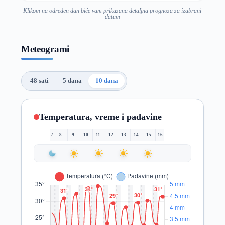
Klikom na određen dan biće vam prikazana detaljna prognoza za izabrani
datum
Meteogrami
48 sati
5 dana
10 dana
Temperatura, vreme i padavine
7.
8.
9.
10.
11.
12.
13.
14.
15.
16.