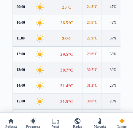
25°C
09:00
24.5°C
47%
2.
26.5°C
10:00
25.9°C
42%
2.
28°C
11:00
27.9°C
37%
3.
29.5°C
12:00
29.6°C
33%
3.
30.7°C
13:00
30.7°C
30%
3.
31.4°C
14:00
31.2°C
28%
3.
31.5°C
15:00
30.8°C
28%
3.
31.1°C
16:00
30°C
28%
2.
Početna
Prognoza
Vesti
Radar
Merenja
Tamno
30.5°C
17:00
29.1°C
28%
2.