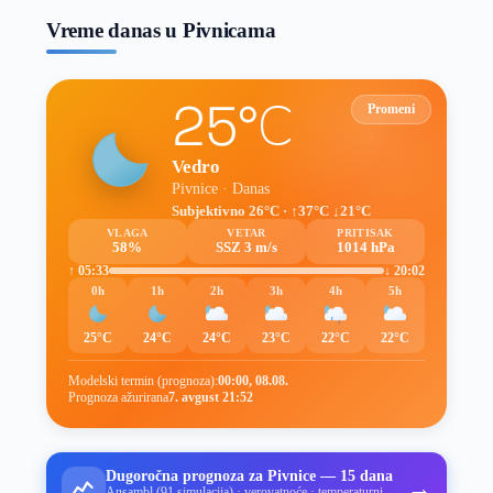
Vreme danas u Pivnicama
25°C
Promeni
Vedro
Pivnice · Danas
Subjektivno 26°C · ↑37°C ↓21°C
VLAGA
VETAR
PRITISAK
58%
SSZ 3 m/s
1014 hPa
↑ 05:33
↓ 20:02
0h
1h
2h
3h
4h
5h
25°C
24°C
24°C
23°C
22°C
22°C
Modelski termin (prognoza):
00:00, 08.08.
Prognoza ažurirana
7. avgust 21:52
Dugoročna prognoza za Pivnice — 15 dana
→
Ansambl (91 simulacija) · verovatnoće · temperaturni