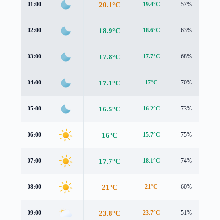
20.1°C
01:00
19.4°C
57%
2.1
18.9°C
02:00
18.6°C
63%
1.6
17.8°C
03:00
17.7°C
68%
1.4
17.1°C
04:00
17°C
70%
1.2
16.5°C
05:00
16.2°C
73%
1.5
16°C
06:00
15.7°C
75%
1.6
17.7°C
07:00
18.1°C
74%
0.9
21°C
08:00
21°C
60%
1.7
23.8°C
09:00
23.7°C
51%
2.0