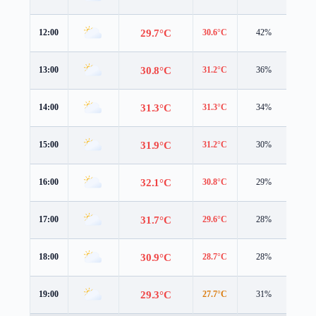
29.7°C
12:00
30.6°C
42%
4.0 
30.8°C
13:00
31.2°C
36%
4.3 
31.3°C
14:00
31.3°C
34%
4.4 
31.9°C
15:00
31.2°C
30%
4.2 
32.1°C
16:00
30.8°C
29%
4.5 
31.7°C
17:00
29.6°C
28%
4.5 
30.9°C
18:00
28.7°C
28%
4.3 
29.3°C
19:00
27.7°C
31%
3.3 