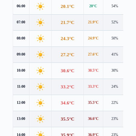
20.1°C
06:00
20°C
54%
0.4
21.7°C
07:00
21.9°C
52%
0.6
24.3°C
08:00
24.9°C
50%
0.5
27.2°C
09:00
27.6°C
41%
0.9
30.6°C
10:00
30.5°C
30%
1.4
33.2°C
11:00
33.3°C
24%
1.6
34.6°C
12:00
35.5°C
22%
1.6
35.5°C
13:00
36.6°C
23%
1.7
35.9°C
14:00
36.9°C
23%
2.1