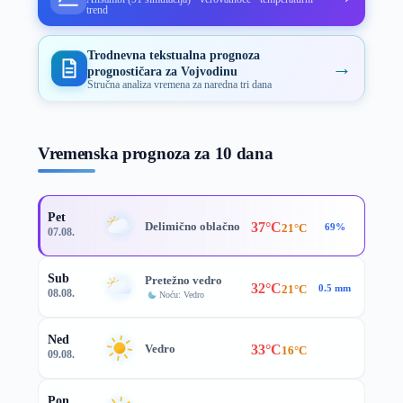
trend
Trodnevna tekstualna prognoza
→
prognostičara za Vojvodinu
Stručna analiza vremena za naredna tri dana
Vremenska prognoza za 10 dana
Pet
37°C
Delimično oblačno
21°C
69%
07.08.
Sub
Pretežno vedro
32°C
21°C
0.5 mm
08.08.
Noću: Vedro
Ned
33°C
Vedro
16°C
09.08.
Pon