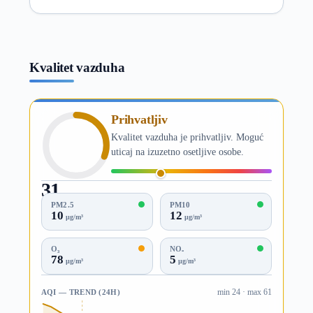
Kvalitet vazduha
Prihvatljiv
Kvalitet vazduha je prihvatljiv. Moguć
uticaj na izuzetno osetljive osobe.
31
AQI
PM2.5
PM10
10
12
µg/m³
µg/m³
O₃
NO₂
78
5
µg/m³
µg/m³
AQI — TREND (24H)
min 24 · max 61