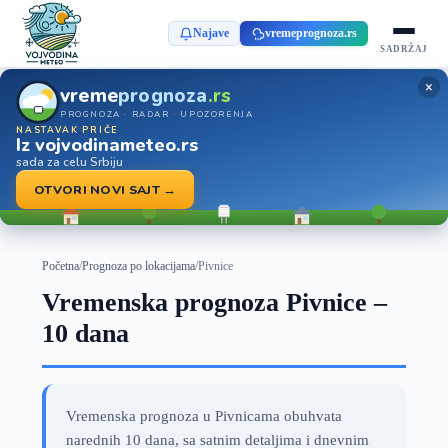
Najave
vremeprognoza.rs
SADRŽAJ
×
vreme
prognoza
.rs
PROGNOZA · RADAR · UPOZORENJA
NASTAVAK PRIČE
Iz vojvodinameteo.rs
sada za celu Srbiju
OTVORI NOVI SAJT →
Početna
/
Prognoza po lokacijama
/
Pivnice
Vremenska prognoza Pivnice –
10 dana
Vremenska prognoza u Pivnicama obuhvata
narednih 10 dana, sa satnim detaljima i dnevnim