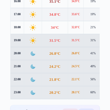
35.1°C
16:00
34.9°C
19%
0.9
34.8°C
17:00
33.6°C
19%
1.3
34°C
18:00
32.8°C
21%
1.6
31.5°C
19:00
31.5°C
31%
1.3
26.8°C
20:00
26.8°C
41%
1.5
24.2°C
21:00
24.5°C
49%
1.0
21.8°C
22:00
22.1°C
56%
0.9
20.2°C
23:00
20.1°C
60%
1.3