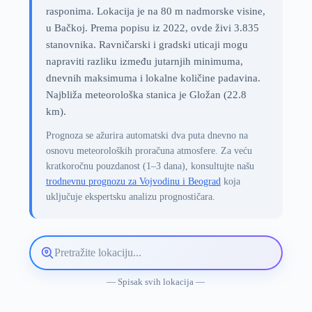
rasponima. Lokacija je na 80 m nadmorske visine,
u Bačkoj. Prema popisu iz 2022, ovde živi 3.835
stanovnika. Ravničarski i gradski uticaji mogu
napraviti razliku između jutarnjih minimuma,
dnevnih maksimuma i lokalne količine padavina.
Najbliža meteorološka stanica je Gložan (22.8
km).
Prognoza se ažurira automatski dva puta dnevno na
osnovu meteoroloških proračuna atmosfere. Za veću
kratkoročnu pouzdanost (1–3 dana), konsultujte našu
trodnevnu prognozu za Vojvodinu i Beograd
koja
uključuje ekspertsku analizu prognostičara.
Pretražite
lokaciju
vremenske
— Spisak svih lokacija —
prognoze