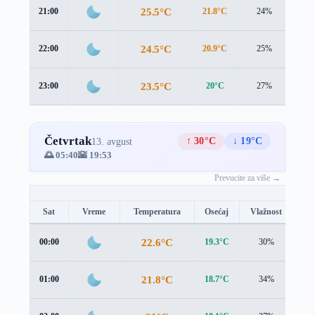
25.5°C
21:00
21.8°C
24%
4.0
24.5°C
22:00
20.9°C
25%
3.9
23.5°C
23:00
20°C
27%
3.8
Četvrtak
↑ 30°C
↓ 19°C
13. avgust
🌅 05:40
🌇 19:53
Prevucite za više →
Sat
Vreme
Temperatura
Osećaj
Vlažnost
Br
22.6°C
00:00
19.3°C
30%
3.7
21.8°C
01:00
18.7°C
34%
3.6