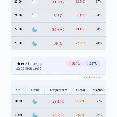
31.7°C
20:00
32.5°C
37%
1.8
31°C
21:00
31.1°C
34%
2.1
30.6°C
22:00
29.1°C
30%
3.4
30°C
23:00
27.5°C
28%
4.5
Sreda
↑ 31°C
↓ 23°C
12. avgust
🌅 05:39
🌇 19:55
Prevucite za više →
Sat
Vreme
Temperatura
Osećaj
Vlažnost
Br
29.1°C
00:00
26.7°C
30%
4.6
28.2°C
01:00
26.2°C
35%
4.6