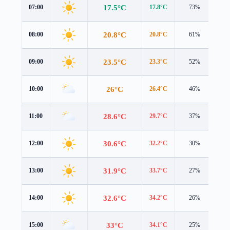
17.5°C
07:00
17.8°C
73%
1.1
20.8°C
08:00
20.8°C
61%
1.7
23.5°C
09:00
23.3°C
52%
2.2
26°C
10:00
26.4°C
46%
1.8
28.6°C
11:00
29.7°C
37%
1.4
30.6°C
12:00
32.2°C
30%
1.0
31.9°C
13:00
33.7°C
27%
0.7
32.6°C
14:00
34.2°C
26%
1.1
33°C
15:00
34.1°C
25%
0.9