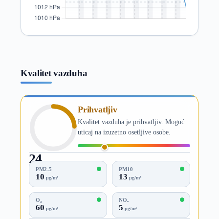
Kvalitet vazduha
Prihvatljiv
Kvalitet vazduha je prihvatljiv. Moguć
uticaj na izuzetno osetljive osobe.
24
AQI
PM2.5
PM10
10
13
µg/m³
µg/m³
O₃
NO₂
60
5
µg/m³
µg/m³