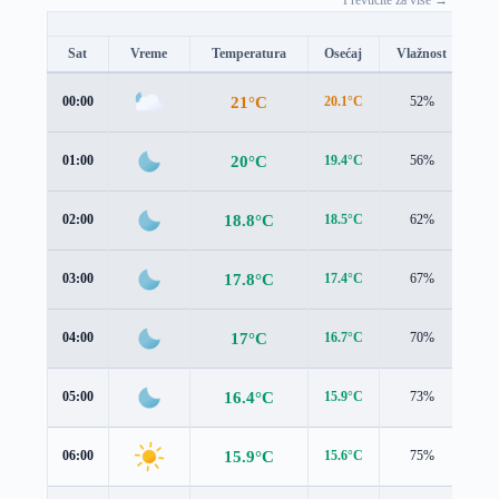
Prevucite za više →
Sat
Vreme
Temperatura
Osećaj
Vlažnost
Br
21°C
00:00
20.1°C
52%
2.2
20°C
01:00
19.4°C
56%
1.8
18.8°C
02:00
18.5°C
62%
1.4
17.8°C
03:00
17.4°C
67%
1.7
17°C
04:00
16.7°C
70%
1.5
16.4°C
05:00
15.9°C
73%
1.8
15.9°C
06:00
15.6°C
75%
1.5