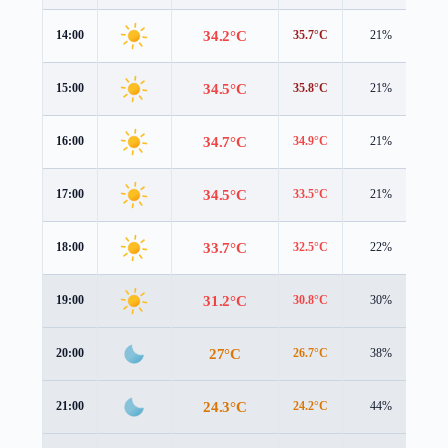
34.2°C
14:00
35.7°C
21%
0.
34.5°C
15:00
35.8°C
21%
0.
34.7°C
16:00
34.9°C
21%
0.
34.5°C
17:00
33.5°C
21%
1.
33.7°C
18:00
32.5°C
22%
1.
31.2°C
19:00
30.8°C
30%
1.
27°C
20:00
26.7°C
38%
1.
24.3°C
21:00
24.2°C
44%
0.