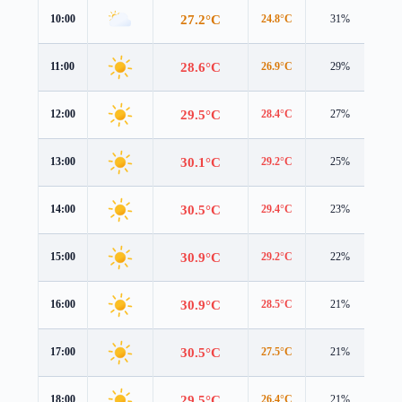
27.2°C
10:00
24.8°C
31%
4.1
28.6°C
11:00
26.9°C
29%
3.9
29.5°C
12:00
28.4°C
27%
3.8
30.1°C
13:00
29.2°C
25%
3.8
30.5°C
14:00
29.4°C
23%
3.8
30.9°C
15:00
29.2°C
22%
3.8
30.9°C
16:00
28.5°C
21%
3.9
30.5°C
17:00
27.5°C
21%
3.8
29.5°C
18:00
26.4°C
21%
3.6