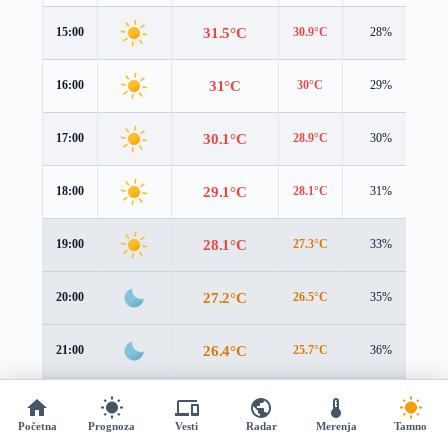
31.5°C
15:00
30.9°C
28%
3.
31°C
16:00
30°C
29%
3.
30.1°C
17:00
28.9°C
30%
2.
29.1°C
18:00
28.1°C
31%
2.
28.1°C
19:00
27.3°C
33%
1.
27.2°C
20:00
26.5°C
35%
1.
26.4°C
21:00
25.7°C
36%
1.
25.4°C
22:00
24.6°C
37%
1.
Početna
Prognoza
Vesti
Radar
Merenja
Tamno