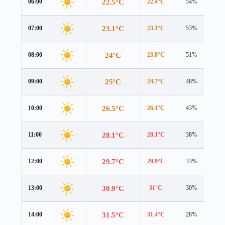
22.5°C
06:00
22.4°C
54%
1.
23.1°C
07:00
23.1°C
53%
2.
24°C
08:00
23.8°C
51%
2.
25°C
09:00
24.7°C
48%
2.
26.5°C
10:00
26.1°C
43%
2.
28.1°C
11:00
28.1°C
38%
3.
29.7°C
12:00
29.9°C
33%
3.
30.9°C
13:00
31°C
30%
3.
31.5°C
14:00
31.4°C
28%
3.