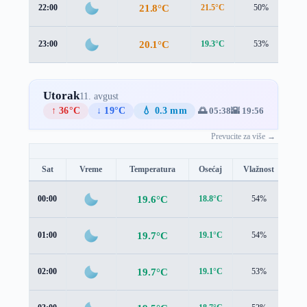
21.8°C
22:00
21.5°C
50%
1.
20.1°C
23:00
19.3°C
53%
1.
Utorak
11. avgust
↑ 36°C
↓ 19°C
💧 0.3 mm
🌅 05:38
🌇 19:56
Prevucite za više →
Sat
Vreme
Temperatura
Osećaj
Vlažnost
Br
19.6°C
00:00
18.8°C
54%
1.5
19.7°C
01:00
19.1°C
54%
1.2
19.7°C
02:00
19.1°C
53%
1.1