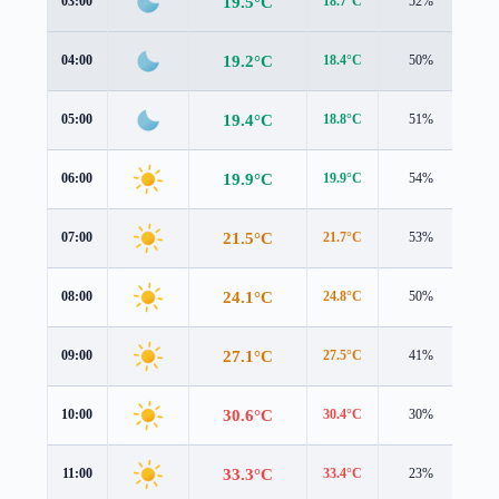
19.5°C
03:00
18.7°C
52%
1.0
19.2°C
04:00
18.4°C
50%
0.9
19.4°C
05:00
18.8°C
51%
0.6
19.9°C
06:00
19.9°C
54%
0.4
21.5°C
07:00
21.7°C
53%
0.6
24.1°C
08:00
24.8°C
50%
0.5
27.1°C
09:00
27.5°C
41%
0.9
30.6°C
10:00
30.4°C
30%
1.2
33.3°C
11:00
33.4°C
23%
1.4