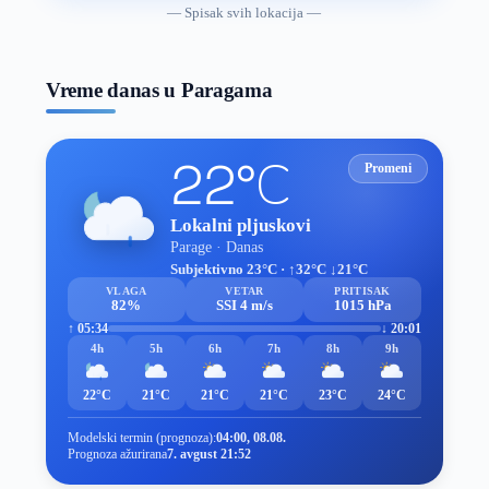
vremenske
— Spisak svih lokacija —
prognoze
Vreme danas u Paragama
22°C
Promeni
Lokalni pljuskovi
Parage · Danas
Subjektivno 23°C · ↑32°C ↓21°C
VLAGA
VETAR
PRITISAK
82%
SSI 4 m/s
1015 hPa
↑ 05:34
↓ 20:01
4h
5h
6h
7h
8h
9h
22°C
21°C
21°C
21°C
23°C
24°C
Modelski termin (prognoza):
04:00, 08.08.
Prognoza ažurirana
7. avgust 21:52