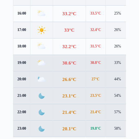
33.2°C
16:00
33.5°C
25%
1.0
33°C
17:00
32.4°C
26%
1.5
32.2°C
18:00
31.5°C
26%
1.6
30.6°C
19:00
30.8°C
33%
1.1
26.6°C
20:00
27°C
44%
1.2
23.1°C
21:00
23.5°C
54%
1.3
21.4°C
22:00
21.4°C
57%
1.5
20.1°C
23:00
19.8°C
58%
1.6