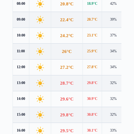
20.8°C
08:00
18.9°C
42%
2.2
22.4°C
09:00
20.7°C
39%
2.1
24.2°C
10:00
23.1°C
37%
2.0
26°C
11:00
25.9°C
34%
1.8
27.2°C
12:00
27.8°C
34%
1.9
28.7°C
13:00
29.8°C
32%
1.9
29.6°C
14:00
30.9°C
32%
1.7
29.8°C
15:00
30.8°C
32%
1.4
29.5°C
16:00
30.1°C
33%
1.1