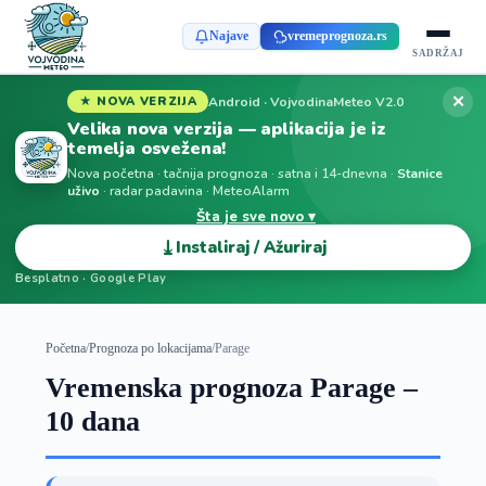
Najave
vremeprognoza.rs
SADRŽAJ
✕
Android · VojvodinaMeteo V2.0
★ NOVA VERZIJA
Velika nova verzija — aplikacija je iz
temelja osvežena!
Nova početna · tačnija prognoza · satna i 14-dnevna ·
Stanice
uživo
· radar padavina · MeteoAlarm
Šta je sve novo ▾
⤓
Instaliraj / Ažuriraj
Besplatno · Google Play
Početna
/
Prognoza po lokacijama
/
Parage
Vremenska prognoza Parage –
10 dana