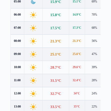
15.9°C
05:00
15.1°C
69%
1.
15.8°C
06:00
14.9°C
70%
1.
17.5°C
07:00
17.3°C
68%
1.
21.3°C
08:00
21.3°C
56%
1.
25.1°C
09:00
25.6°C
47%
1.
28.7°C
10:00
29.6°C
39%
0.
31.5°C
11:00
32.4°C
28%
0.
32.7°C
12:00
34°C
24%
0.
33.5°C
13:00
35°C
22%
0.