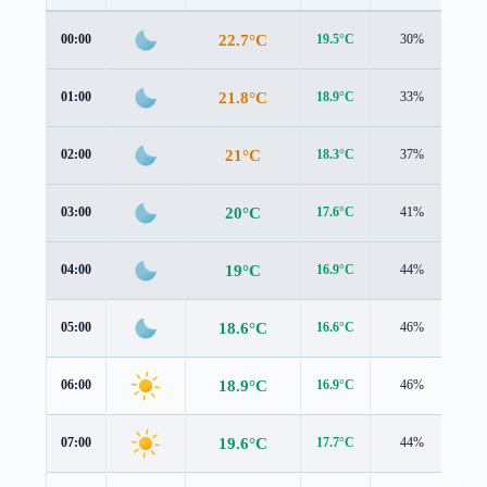
22.7°C
00:00
19.5°C
30%
3.4
21.8°C
01:00
18.9°C
33%
3.3
21°C
02:00
18.3°C
37%
3.1
20°C
03:00
17.6°C
41%
2.8
19°C
04:00
16.9°C
44%
2.5
18.6°C
05:00
16.6°C
46%
2.3
18.9°C
06:00
16.9°C
46%
2.2
19.6°C
07:00
17.7°C
44%
2.2