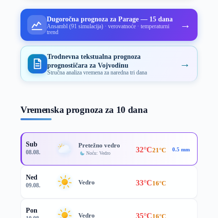
Dugoročna prognoza za Parage — 15 dana
→
Ansambl (91 simulacija) · verovatnoće · temperaturni
trend
Trodnevna tekstualna prognoza
→
prognostičara za Vojvodinu
Stručna analiza vremena za naredna tri dana
Vremenska prognoza za 10 dana
Sub
Pretežno vedro
32°C
21°C
0.5 mm
08.08.
Noću: Vedro
Ned
33°C
Vedro
16°C
09.08.
Pon
35°C
Vedro
16°C