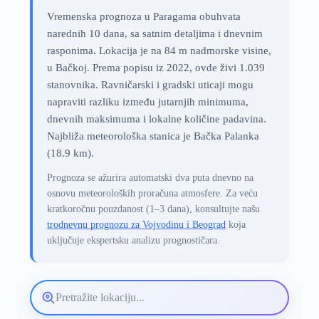
Vremenska prognoza u Paragama obuhvata
narednih 10 dana, sa satnim detaljima i dnevnim
rasponima. Lokacija je na 84 m nadmorske visine,
u Bačkoj. Prema popisu iz 2022, ovde živi 1.039
stanovnika. Ravničarski i gradski uticaji mogu
napraviti razliku između jutarnjih minimuma,
dnevnih maksimuma i lokalne količine padavina.
Najbliža meteorološka stanica je Bačka Palanka
(18.9 km).
Prognoza se ažurira automatski dva puta dnevno na
osnovu meteoroloških proračuna atmosfere. Za veću
kratkoročnu pouzdanost (1–3 dana), konsultujte našu
trodnevnu prognozu za Vojvodinu i Beograd
koja
uključuje ekspertsku analizu prognostičara.
Pretražite
lokaciju