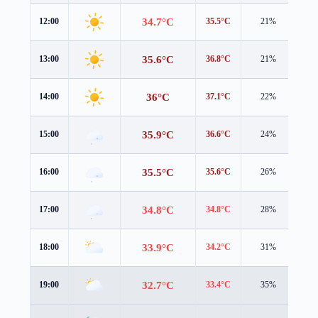
34.7°C
12:00
35.5°C
21%
1.3
35.6°C
13:00
36.8°C
21%
1.3
36°C
14:00
37.1°C
22%
1.6
35.9°C
15:00
36.6°C
24%
1.8
35.5°C
16:00
35.6°C
26%
2.0
34.8°C
17:00
34.8°C
28%
2.2
33.9°C
18:00
34.2°C
31%
2.2
32.7°C
19:00
33.4°C
35%
2.0