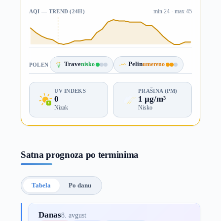
AQI — TREND (24H)
min 24 · max 45
Trave
nisko
Pelin
umereno
POLEN
UV INDEKS
PRAŠINA (PM)
0
1 µg/m³
Nizak
Nisko
Satna prognoza po terminima
Tabela
Po danu
Danas
8. avgust