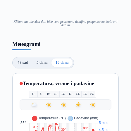
Klikom na određen dan biće vam prikazana detaljna prognoza za izabrani
datum
Meteogrami
48 sati
5 dana
10 dana
Temperatura, vreme i padavine
8.
9.
10.
11.
12.
13.
14.
15.
16.