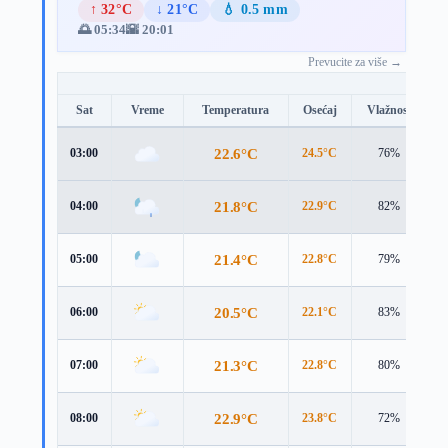
↑ 32°C
↓ 21°C
💧 0.5 mm
🌅 05:34
🌇 20:01
Prevucite za više →
Sat
Vreme
Temperatura
Osećaj
Vlažnost
B
22.6°C
03:00
24.5°C
76%
2
21.8°C
04:00
22.9°C
82%
3
21.4°C
05:00
22.8°C
79%
2
20.5°C
06:00
22.1°C
83%
2
21.3°C
07:00
22.8°C
80%
2
22.9°C
08:00
23.8°C
72%
3