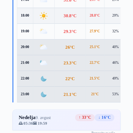
30.8°C
18:00
28.8°C
29%
4
29.3°C
19:00
27.9°C
32%
3
26°C
20:00
25.1°C
40%
2
23.3°C
21:00
22.7°C
46%
1
22°C
22:00
21.5°C
49%
1
21.1°C
23:00
21°C
53%
1
Nedelja
↑ 33°C
↓ 16°C
9. avgust
🌅 05:36
🌇 19:59