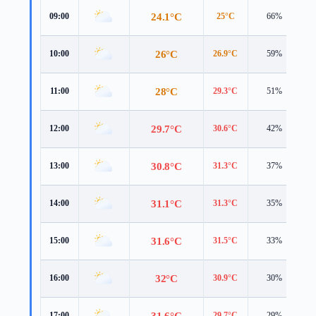
24.1°C
09:00
25°C
66%
3
26°C
10:00
26.9°C
59%
3
28°C
11:00
29.3°C
51%
3
29.7°C
12:00
30.6°C
42%
4
30.8°C
13:00
31.3°C
37%
4
31.1°C
14:00
31.3°C
35%
4
31.6°C
15:00
31.5°C
33%
4
32°C
16:00
30.9°C
30%
4
31.6°C
17:00
29.7°C
29%
4