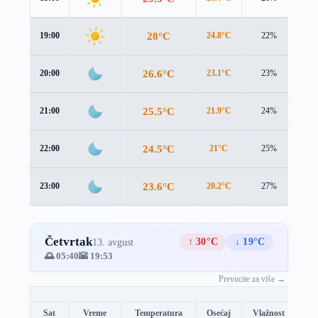
28°C
19:00
24.8°C
22%
3.7
26.6°C
20:00
23.1°C
23%
4.1
25.5°C
21:00
21.9°C
24%
4.1
24.5°C
22:00
21°C
25%
3.8
23.6°C
23:00
20.2°C
27%
3.6
Četvrtak
↑ 30°C
↓ 19°C
13. avgust
🌅 05:40
🌇 19:53
Prevucite za više →
Sat
Vreme
Temperatura
Osećaj
Vlažnost
Br