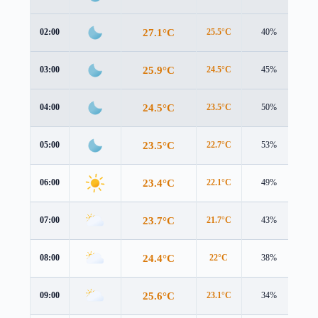
27.1°C
02:00
25.5°C
40%
4.6
25.9°C
03:00
24.5°C
45%
4.4
24.5°C
04:00
23.5°C
50%
4.0
23.5°C
05:00
22.7°C
53%
3.7
23.4°C
06:00
22.1°C
49%
3.8
23.7°C
07:00
21.7°C
43%
4.0
24.4°C
08:00
22°C
38%
4.2
25.6°C
09:00
23.1°C
34%
4.2