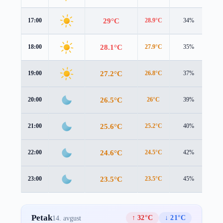
29°C
17:00
28.9°C
34%
1.0
28.1°C
18:00
27.9°C
35%
1.3
27.2°C
19:00
26.8°C
37%
1.6
26.5°C
20:00
26°C
39%
1.7
25.6°C
21:00
25.2°C
40%
1.5
24.6°C
22:00
24.5°C
42%
1.0
23.5°C
23:00
23.5°C
45%
0.7
Petak
↑ 32°C
↓ 21°C
14. avgust