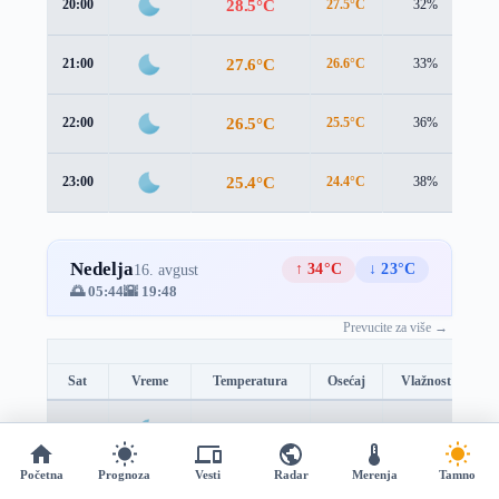
28.5°C
20:00
27.5°C
32%
2.
27.6°C
21:00
26.6°C
33%
2.
26.5°C
22:00
25.5°C
36%
2.
25.4°C
23:00
24.4°C
38%
2.
Nedelja
↑ 34°C
↓ 23°C
16. avgust
🌅 05:44
🌇 19:48
Prevucite za više →
Sat
Vreme
Temperatura
Osećaj
Vlažnost
B
24.4°C
00:00
23.4°C
40%
2.
Početna
Prognoza
Vesti
Radar
Merenja
Tamno
23.5°C
01:00
22.5°C
43%
2.