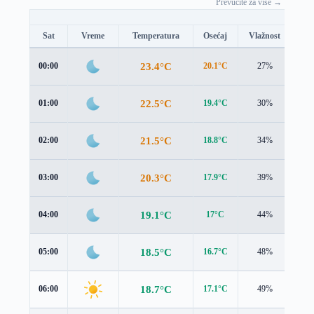
Prevucite za više →
Sat
Vreme
Temperatura
Osećaj
Vlažnost
Br
23.4°C
00:00
20.1°C
27%
3.4
22.5°C
01:00
19.4°C
30%
3.1
21.5°C
02:00
18.8°C
34%
2.8
20.3°C
03:00
17.9°C
39%
2.5
19.1°C
04:00
17°C
44%
2.2
18.5°C
05:00
16.7°C
48%
2.1
18.7°C
06:00
17.1°C
49%
1.9