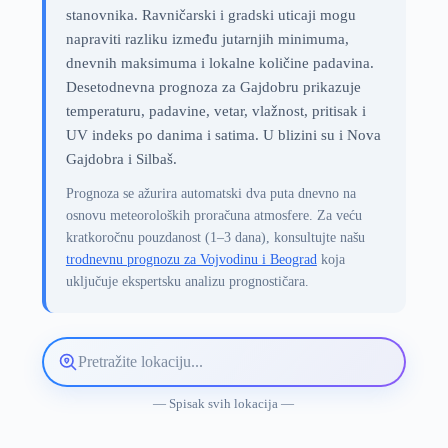
stanovnika. Ravničarski i gradski uticaji mogu
napraviti razliku između jutarnjih minimuma,
dnevnih maksimuma i lokalne količine padavina.
Desetodnevna prognoza za Gajdobru prikazuje
temperaturu, padavine, vetar, vlažnost, pritisak i
UV indeks po danima i satima. U blizini su i Nova
Gajdobra i Silbaš.
Prognoza se ažurira automatski dva puta dnevno na
osnovu meteoroloških proračuna atmosfere. Za veću
kratkoročnu pouzdanost (1–3 dana), konsultujte našu
trodnevnu prognozu za Vojvodinu i Beograd
koja
uključuje ekspertsku analizu prognostičara.
Pretražite
lokaciju
vremenske
— Spisak svih lokacija —
prognoze