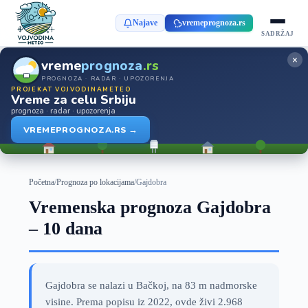
Najave
vremeprognoza.rs
SADRŽAJ
×
vreme
prognoza
.rs
PROGNOZA · RADAR · UPOZORENJA
PROJEKAT VOJVODINAMETEO
Vreme za celu Srbiju
prognoza · radar · upozorenja
VREMEPROGNOZA.RS →
Početna
/
Prognoza po lokacijama
/
Gajdobra
Vremenska prognoza Gajdobra
– 10 dana
Gajdobra se nalazi u Bačkoj, na 83 m nadmorske
visine. Prema popisu iz 2022, ovde živi 2.968