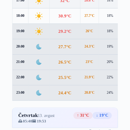
32°C
17:00
28.8°C
18%
3.6
30.9°C
18:00
27.7°C
18%
3.3
29.2°C
19:00
26°C
18%
3.0
27.7°C
20:00
24.3°C
19%
3.0
26.5°C
21:00
23°C
20%
3.2
25.5°C
22:00
21.9°C
22%
3.5
24.4°C
23:00
20.8°C
24%
3.6
Četvrtak
↑ 31°C
↓ 19°C
13. avgust
🌅 05:40
🌇 19:53