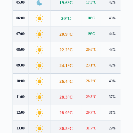
19.6°C
05:00
17.5°C
42%
2.3
20°C
06:00
18°C
43%
2.4
20.9°C
07:00
19°C
44%
2.6
22.2°C
08:00
20.6°C
43%
2.6
24.1°C
09:00
23.1°C
42%
2.2
26.4°C
10:00
26.2°C
40%
1.7
28.3°C
11:00
29.3°C
37%
1.3
28.9°C
12:00
29.7°C
31%
1.6
30.5°C
13:00
31.7°C
29%
1.5