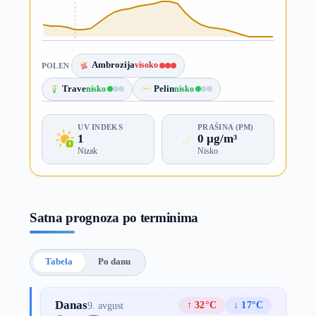
Ambrozija
visoko
POLEN
Trave
nisko
Pelin
nisko
UV INDEKS
PRAŠINA (PM)
1
0 µg/m³
Nizak
Nisko
Satna prognoza po terminima
Tabela
Po danu
Danas
↑ 32°C
↓ 17°C
9. avgust