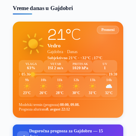
Vreme danas u Gajdobri
21°C
Promeni
Vedro
Gajdobra · Danas
Subjektivno 21°C · ↑32°C ↓17°C
VLAGA
VETAR
PRITISAK
UV
63%
ISI 2 m/s
1020 hPa
1
↑ 05:36
↓ 19:59
9h
10h
11h
12h
13h
14h
23°C
26°C
28°C
30°C
31°C
32°C
Modelski termin (prognoza):
08:00, 09.08.
Prognoza ažurirana
8. avgust 22:12
Dugoročna prognoza za Gajdobru — 15