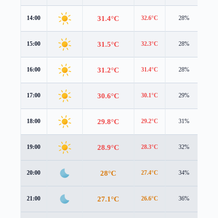
31.4°C
14:00
32.6°C
28%
1.4
31.5°C
15:00
32.3°C
28%
1.3
31.2°C
16:00
31.4°C
28%
1.2
30.6°C
17:00
30.1°C
29%
1.2
29.8°C
18:00
29.2°C
31%
1.3
28.9°C
19:00
28.3°C
32%
1.4
28°C
20:00
27.4°C
34%
1.5
27.1°C
21:00
26.6°C
36%
1.4