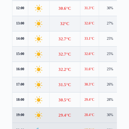
30.6°C
12:00
31.3°C
30%
2.
32°C
13:00
32.6°C
27%
2.
32.7°C
14:00
33.1°C
25%
2.
32.7°C
15:00
32.6°C
25%
2.
32.2°C
16:00
31.6°C
25%
2.
31.5°C
17:00
30.3°C
26%
2.
30.5°C
18:00
29.4°C
28%
2.
29.4°C
19:00
28.4°C
30%
2.