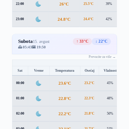
26°C
22:00
25.5°C
39%
1.4
24.8°C
23:00
24.4°C
42%
1.4
Subota
↑ 33°C
↓ 22°C
15. avgust
🌅 05:43
🌇 19:50
Prevucite za više →
Sat
Vreme
Temperatura
Osećaj
Vlažnost
B
23.6°C
00:00
23.2°C
45%
1.
22.8°C
01:00
22.3°C
48%
1.
22.2°C
02:00
21.8°C
50%
1.
22.1°C
03:00
21.7°C
52%
1.