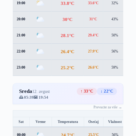
33.8°C
19:00
33.6°C
32%
3.4
30°C
20:00
31°C
43%
2.0
28.1°C
21:00
29.4°C
50%
1.9
26.4°C
22:00
27.9°C
56%
1.6
25.2°C
23:00
26.6°C
59%
1.5
Sreda
↑ 33°C
↓ 22°C
12. avgust
🌅 05:39
🌇 19:54
Prevucite za više →
Sat
Vreme
Temperatura
Osećaj
Vlažnost
Br
24.7°C
00:00
25.5°C
56%
1.7