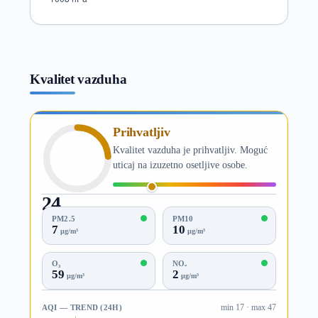
Kvalitet vazduha
Prihvatljiv
Kvalitet vazduha je prihvatljiv. Moguć
uticaj na izuzetno osetljive osobe.
24
AQI
PM2.5
PM10
7
10
µg/m³
µg/m³
O₃
NO₂
59
2
µg/m³
µg/m³
AQI — TREND (24H)
min 17 · max 47