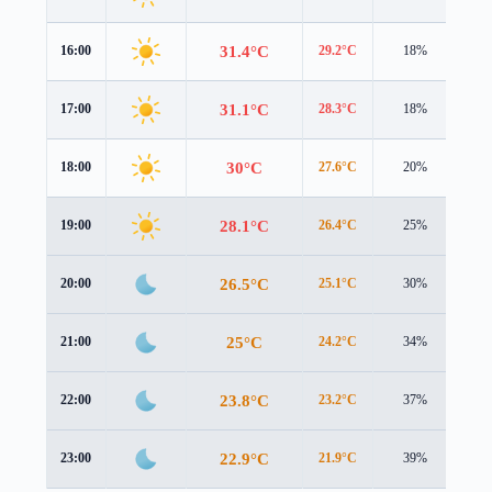
31.4°C
16:00
29.2°C
18%
2.9
31.1°C
17:00
28.3°C
18%
2.7
30°C
18:00
27.6°C
20%
2.1
28.1°C
19:00
26.4°C
25%
1.6
26.5°C
20:00
25.1°C
30%
1.4
25°C
21:00
24.2°C
34%
0.7
23.8°C
22:00
23.2°C
37%
0.4
22.9°C
23:00
21.9°C
39%
0.9