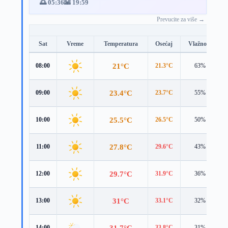
🌅 05:36
🌇 19:59
Prevucite za više →
Sat
Vreme
Temperatura
Osećaj
Vlažnost
21°C
08:00
21.3°C
63%
23.4°C
09:00
23.7°C
55%
25.5°C
10:00
26.5°C
50%
27.8°C
11:00
29.6°C
43%
29.7°C
12:00
31.9°C
36%
31°C
13:00
33.1°C
32%
31.7°C
14:00
33.8°C
31%