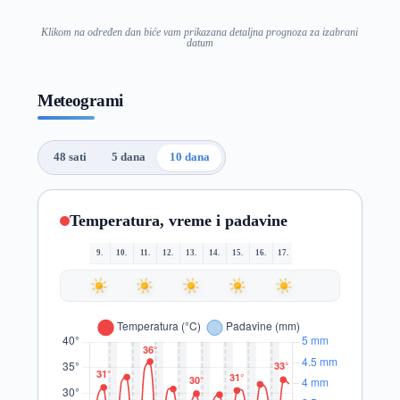
Klikom na određen dan biće vam prikazana detaljna prognoza za izabrani
datum
Meteogrami
48 sati
5 dana
10 dana
Temperatura, vreme i padavine
9.
10.
11.
12.
13.
14.
15.
16.
17.