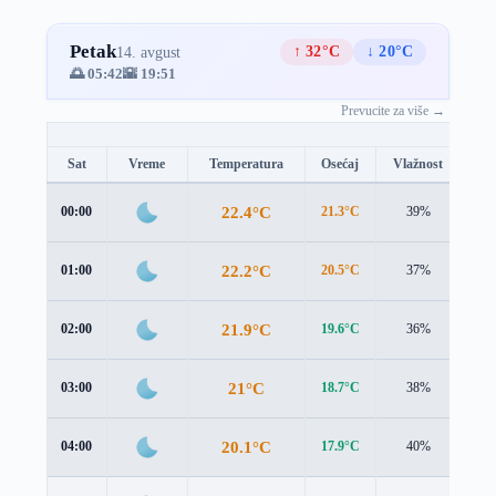
Petak
↑ 32°C
↓ 20°C
14. avgust
🌅 05:42
🌇 19:51
Prevucite za više →
Sat
Vreme
Temperatura
Osećaj
Vlažnost
Br
22.4°C
00:00
21.3°C
39%
0.9
22.2°C
01:00
20.5°C
37%
1.7
21.9°C
02:00
19.6°C
36%
2.6
21°C
03:00
18.7°C
38%
2.6
20.1°C
04:00
17.9°C
40%
2.4