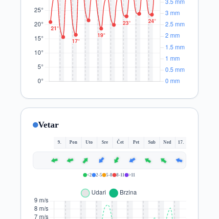
Vetar
9.
Pon
Uto
Sre
Čet
Pet
Sub
Ned
17.