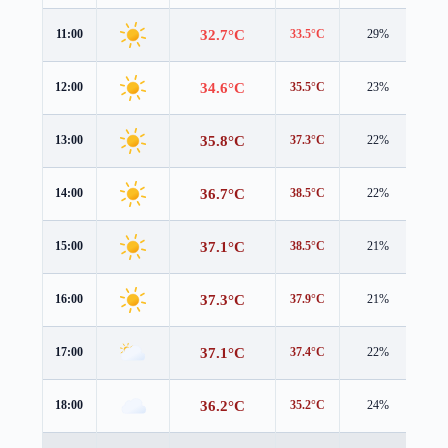
32.7°C
11:00
33.5°C
29%
1.7
34.6°C
12:00
35.5°C
23%
1.4
35.8°C
13:00
37.3°C
22%
1.2
36.7°C
14:00
38.5°C
22%
0.9
37.1°C
15:00
38.5°C
21%
0.8
37.3°C
16:00
37.9°C
21%
0.8
37.1°C
17:00
37.4°C
22%
0.4
36.2°C
18:00
35.2°C
24%
3.3