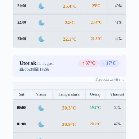
25.4°C
21:00
25°C
40%
1.
24°C
22:00
23.4°C
41%
1.
22.1°C
23:00
21.3°C
44%
1.
Utorak
↑ 37°C
↓ 17°C
11. avgust
🌅 05:38
🌇 19:56
Prevucite za više →
Sat
Vreme
Temperatura
Osećaj
Vlažnost
Br
20.3°C
00:00
19.7°C
52%
1.0
20.9°C
01:00
20.2°C
47%
0.9