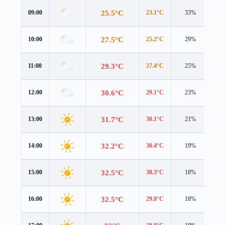
25.5°C
09:00
23.1°C
33%
3.4
27.5°C
10:00
25.2°C
29%
3.5
29.3°C
11:00
27.4°C
25%
3.5
30.6°C
12:00
29.1°C
23%
3.7
31.7°C
13:00
30.1°C
21%
4.1
32.2°C
14:00
30.4°C
19%
4.3
32.5°C
15:00
30.3°C
18%
4.2
32.5°C
16:00
29.8°C
18%
3.9