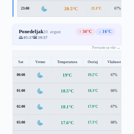
20.5°C
23:00
21.1°C
67%
Ponedeljak
↑ 34°C
↓ 16°C
10. avgust
🌅 05:37
🌇 19:57
Prevucite za više →
Sat
Vreme
Temperatura
Osećaj
Vlažnost
Br
19°C
00:00
19.2°C
67%
1.
18.5°C
01:00
18.3°C
66%
1.
18.1°C
02:00
17.9°C
67%
1.
17.6°C
03:00
17.3°C
68%
1.