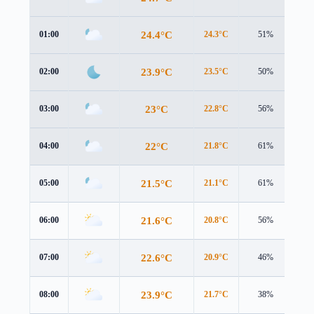
24.4°C
01:00
24.3°C
51%
2.1
23.9°C
02:00
23.5°C
50%
2.5
23°C
03:00
22.8°C
56%
2.6
22°C
04:00
21.8°C
61%
2.7
21.5°C
05:00
21.1°C
61%
2.9
21.6°C
06:00
20.8°C
56%
3.0
22.6°C
07:00
20.9°C
46%
3.2
23.9°C
08:00
21.7°C
38%
3.4