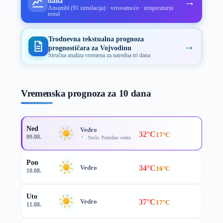
→
dana
Ansambl (91 simulacija) · verovatnoće · temperaturni
trend
Trodnevna tekstualna prognoza
→
prognostičara za Vojvodinu
Stručna analiza vremena za naredna tri dana
Vremenska prognoza za 10 dana
Ned
Vedro
32°C
17°C
09.08.
Noću: Pretežno vedro
Pon
34°C
Vedro
16°C
10.08.
Uto
37°C
Vedro
17°C
11.08.