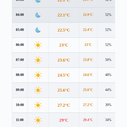
22.1°C
04:00
21.9°C
52%
1.
22.5°C
05:00
22.4°C
52%
1.
23°C
06:00
23°C
52%
1.
23.6°C
07:00
23.8°C
50%
1.
24.5°C
08:00
24.6°C
48%
1.
25.6°C
09:00
25.6°C
44%
1.
27.2°C
10:00
27.2°C
39%
1.
29°C
11:00
29.4°C
34%
1.