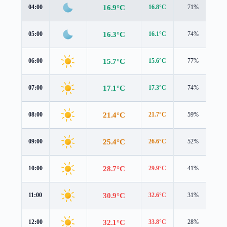
16.9°C
04:00
16.8°C
71%
1.
16.3°C
05:00
16.1°C
74%
1.
15.7°C
06:00
15.6°C
77%
1.
17.1°C
07:00
17.3°C
74%
1.
21.4°C
08:00
21.7°C
59%
1.
25.4°C
09:00
26.6°C
52%
0.
28.7°C
10:00
29.9°C
41%
0.
30.9°C
11:00
32.6°C
31%
0.
32.1°C
12:00
33.8°C
28%
0.