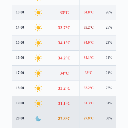
33°C
13:00
34.8°C
26%
1.
33.7°C
14:00
35.2°C
25%
1.
34.1°C
15:00
34.9°C
23%
1.
34.2°C
16:00
34.1°C
21%
1.
34°C
17:00
33°C
21%
1.
33.2°C
18:00
32.2°C
22%
1.
31.1°C
19:00
31.3°C
31%
0.
27.8°C
20:00
27.9°C
38%
0.