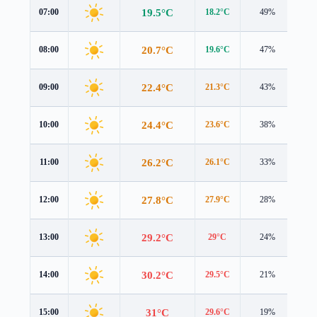
19.5°C
07:00
18.2°C
49%
1.8
20.7°C
08:00
19.6°C
47%
1.7
22.4°C
09:00
21.3°C
43%
1.6
24.4°C
10:00
23.6°C
38%
1.5
26.2°C
11:00
26.1°C
33%
1.6
27.8°C
12:00
27.9°C
28%
1.9
29.2°C
13:00
29°C
24%
2.3
30.2°C
14:00
29.5°C
21%
2.7
31°C
15:00
29.6°C
19%
2.9