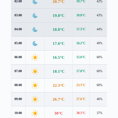
20.7°C
02:00
19.7°C
42%
0.4
19.8°C
03:00
18.8°C
43%
0.3
18.8°C
04:00
17.5°C
44%
0.6
17.6°C
05:00
16.2°C
49%
1.1
16.5°C
06:00
15.6°C
60%
1.1
18.1°C
07:00
17.8°C
60%
0.6
22.3°C
08:00
23.5°C
60%
0.2
26.7°C
09:00
27.6°C
46%
0.8
30°C
10:00
30.5°C
37%
1.5