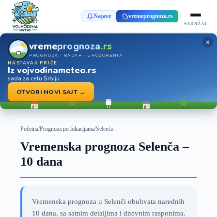
Najave
vremeprognoza.rs
SADRŽAJ
×
vreme
prognoza
.rs
PROGNOZA · RADAR · UPOZORENJA
NASTAVAK PRIČE
Iz vojvodinameteo.rs
sada za celu Srbiju
OTVORI NOVI SAJT →
Početna
/
Prognoza po lokacijama
/
Selenča
Vremenska prognoza Selenča –
10 dana
Vremenska prognoza u Selenči obuhvata narednih
10 dana, sa satnim detaljima i dnevnim rasponima.