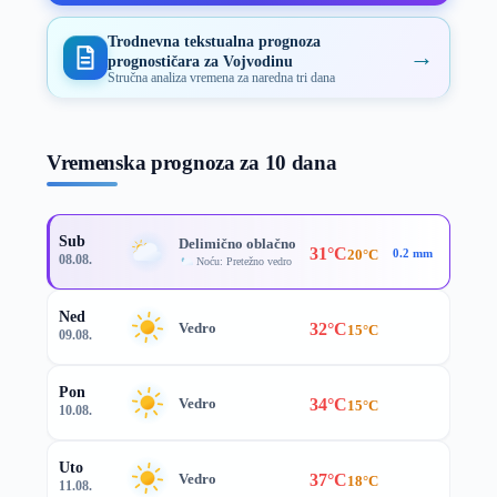
Trodnevna tekstualna prognoza
→
prognostičara za Vojvodinu
Stručna analiza vremena za naredna tri dana
Vremenska prognoza za 10 dana
Sub
Delimično oblačno
31°C
20°C
0.2 mm
08.08.
Noću: Pretežno vedro
Ned
32°C
Vedro
15°C
09.08.
Pon
34°C
Vedro
15°C
10.08.
Uto
37°C
Vedro
18°C
11.08.