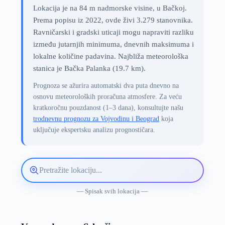
Lokacija je na 84 m nadmorske visine, u Bačkoj.
Prema popisu iz 2022, ovde živi 3.279 stanovnika.
Ravničarski i gradski uticaji mogu napraviti razliku
između jutarnjih minimuma, dnevnih maksimuma i
lokalne količine padavina. Najbliža meteorološka
stanica je Bačka Palanka (19.7 km).
Prognoza se ažurira automatski dva puta dnevno na
osnovu meteoroloških proračuna atmosfere. Za veću
kratkoročnu pouzdanost (1–3 dana), konsultujte našu
trodnevnu prognozu za Vojvodinu i Beograd
koja
uključuje ekspertsku analizu prognostičara.
Pretražite
lokaciju
vremenske
— Spisak svih lokacija —
prognoze