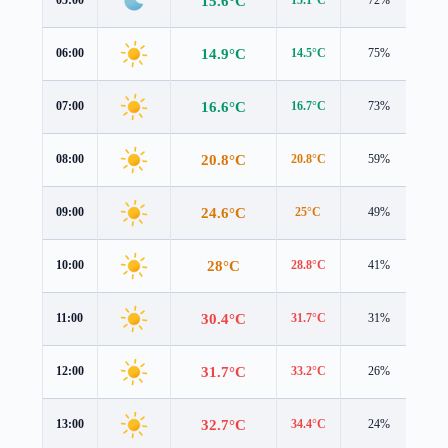
15.6°C
14.9°C
06:00
14.5°C
75%
1.2
16.6°C
07:00
16.7°C
73%
1.0
20.8°C
08:00
20.8°C
59%
1.4
24.6°C
09:00
25°C
49%
1.3
28°C
10:00
28.8°C
41%
1.0
30.4°C
11:00
31.7°C
31%
0.6
31.7°C
12:00
33.2°C
26%
0.5
32.7°C
13:00
34.4°C
24%
0.6