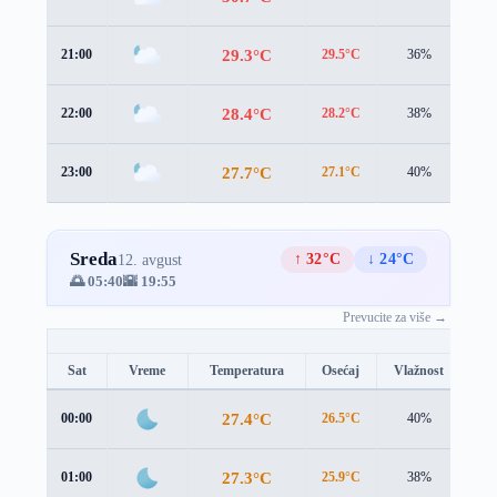
29.3°C
21:00
29.5°C
36%
1.4
28.4°C
22:00
28.2°C
38%
1.9
27.7°C
23:00
27.1°C
40%
2.8
Sreda
↑ 32°C
↓ 24°C
12. avgust
🌅 05:40
🌇 19:55
Prevucite za više →
Sat
Vreme
Temperatura
Osećaj
Vlažnost
Br
27.4°C
00:00
26.5°C
40%
3.1
27.3°C
01:00
25.9°C
38%
3.6