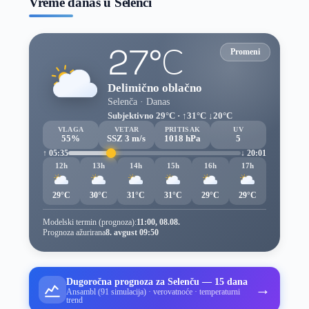
Vreme danas u Selenči
27°C
Promeni
Delimično oblačno
Selenča · Danas
Subjektivno 29°C · ↑31°C ↓20°C
VLAGA
VETAR
PRITISAK
UV
55%
SSZ 3 m/s
1018 hPa
5
↑ 05:35
↓ 20:01
12h
13h
14h
15h
16h
17h
29°C
30°C
31°C
31°C
29°C
29°C
Modelski termin (prognoza):
11:00, 08.08.
Prognoza ažurirana
8. avgust 09:50
Dugoročna prognoza za Selenču — 15 dana
→
Ansambl (91 simulacija) · verovatnoće · temperaturni
trend