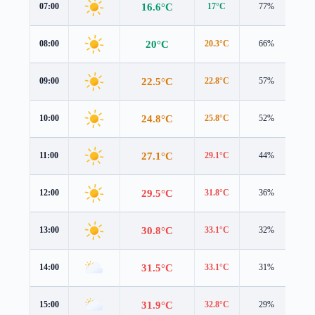
16.6°C
07:00
17°C
77%
0.9
20°C
08:00
20.3°C
66%
1.4
22.5°C
09:00
22.8°C
57%
1.7
24.8°C
10:00
25.8°C
52%
1.2
27.1°C
11:00
29.1°C
44%
0.8
29.5°C
12:00
31.8°C
36%
0.7
30.8°C
13:00
33.1°C
32%
0.8
31.5°C
14:00
33.1°C
31%
1.5
31.9°C
15:00
32.8°C
29%
1.4