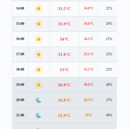
33.5°C
14:00
34.9°C
22%
0.6
33.9°C
15:00
34.6°C
20%
0.6
34°C
16:00
34.2°C
21%
0.6
33.8°C
17:00
33.1°C
22%
0.8
33°C
18:00
32.1°C
22%
1.1
30.8°C
19:00
30.6°C
30%
1.1
26.8°C
20:00
26.3°C
37%
1.3
23.9°C
21:00
23°C
40%
1.4