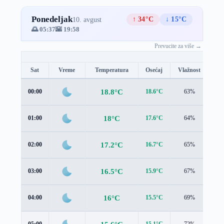
Ponedeljak
↑ 34°C
↓ 15°C
10. avgust
🌅 05:37
🌇 19:58
Prevucite za više →
Sat
Vreme
Temperatura
Osećaj
Vlažnost
Br
18.8°C
00:00
18.6°C
63%
1.3
18°C
01:00
17.6°C
64%
1.3
17.2°C
02:00
16.7°C
65%
1.4
16.5°C
03:00
15.9°C
67%
1.4
16°C
04:00
15.5°C
69%
1.2
05:00
15.1°C
72%
1.1