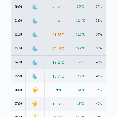
23.2°C
00:00
20°C
28%
3.3
22.4°C
01:00
19.4°C
31%
3.1
21.5°C
02:00
18.8°C
34%
2.9
20.4°C
03:00
17.9°C
38%
2.7
19.2°C
04:00
17°C
42%
2.4
18.7°C
05:00
16.7°C
45%
2.2
19°C
06:00
17.1°C
46%
2.2
19.8°C
07:00
18°C
46%
2.3