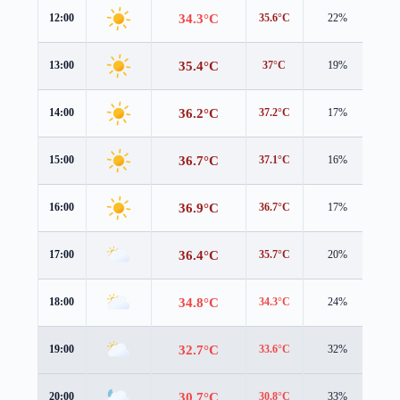
34.3°C
12:00
35.6°C
22%
0.7
35.4°C
13:00
37°C
19%
0.3
36.2°C
14:00
37.2°C
17%
0.5
36.7°C
15:00
37.1°C
16%
0.6
36.9°C
16:00
36.7°C
17%
0.7
36.4°C
17:00
35.7°C
20%
1.1
34.8°C
18:00
34.3°C
24%
1.5
32.7°C
19:00
33.6°C
32%
0.9
30.7°C
20:00
30.8°C
33%
1.5