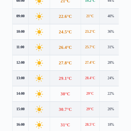
21°C
08:00
19.2°C
44%
2.4
22.6°C
09:00
21°C
40%
2.3
24.5°C
10:00
23.2°C
36%
2.2
26.4°C
11:00
25.7°C
31%
2.2
27.8°C
12:00
27.4°C
28%
2.5
29.1°C
13:00
28.4°C
24%
3.0
30°C
14:00
29°C
22%
3.3
30.7°C
15:00
29°C
20%
3.3
31°C
16:00
28.5°C
18%
3.2