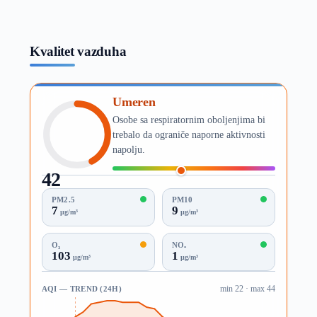
Kvalitet vazduha
Umeren
Osobe sa respiratornim oboljenjima bi
trebalo da ograniče naporne aktivnosti
napolju.
42
AQI
PM2.5
PM10
7
9
µg/m³
µg/m³
O₃
NO₂
103
1
µg/m³
µg/m³
AQI — TREND (24H)
min 22 · max 44