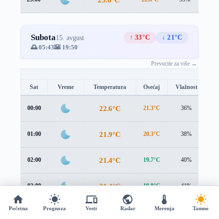
Subota
↑ 33°C
↓ 21°C
15. avgust
🌅 05:43
🌇 19:50
Prevucite za više →
Sat
Vreme
Temperatura
Osećaj
Vlažnost
Br
22.6°C
00:00
21.3°C
36%
1.
21.9°C
01:00
20.3°C
38%
1.
21.4°C
02:00
19.7°C
40%
1.
21.4°C
03:00
19.8°C
41%
1.
Početna
Prognoza
Vesti
Radar
Merenja
Tamno
21.5°C
04:00
20.3°C
43%
1.