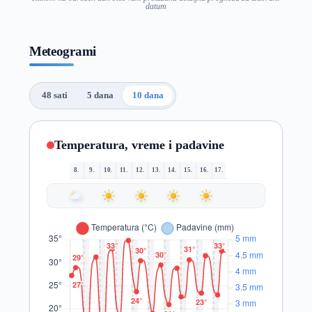
datum
Meteogrami
48 sati
5 dana
10 dana
Temperatura, vreme i padavine
8.
9.
10.
11.
12.
13.
14.
15.
16.
17.