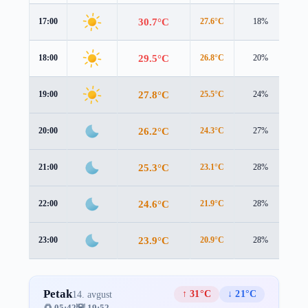
30.7°C
17:00
27.6°C
18%
3.0
29.5°C
18:00
26.8°C
20%
2.5
27.8°C
19:00
25.5°C
24%
2.0
26.2°C
20:00
24.3°C
27%
1.7
25.3°C
21:00
23.1°C
28%
2.0
24.6°C
22:00
21.9°C
28%
2.6
23.9°C
23:00
20.9°C
28%
3.0
Petak
↑ 31°C
↓ 21°C
14. avgust
🌅 05:42
🌇 19:52