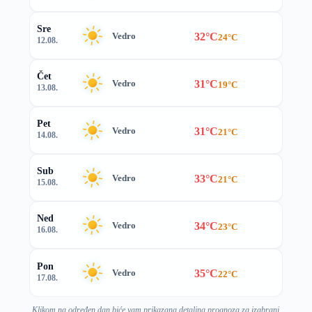
Sre
32°C
Vedro
24°C
12.08.
Čet
31°C
Vedro
19°C
13.08.
Pet
31°C
Vedro
21°C
14.08.
Sub
33°C
Vedro
21°C
15.08.
Ned
34°C
Vedro
23°C
16.08.
Pon
35°C
Vedro
22°C
17.08.
Klikom na određen dan biće vam prikazana detaljna prognoza za izabrani