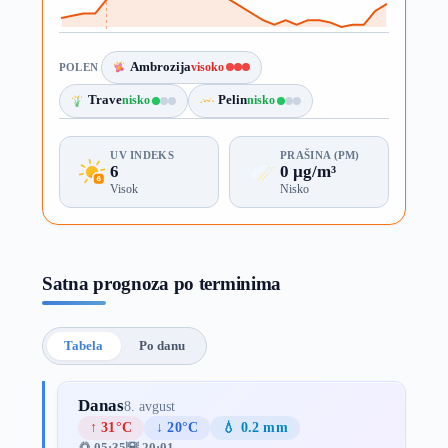
Ambrozija
visoko
POLEN
Trave
nisko
Pelin
nisko
UV INDEKS
PRAŠINA (PM)
6
0 µg/m³
Visok
Nisko
Satna prognoza po terminima
Tabela
Po danu
Danas
8. avgust
↑ 31°C
↓ 20°C
💧 0.2 mm
🌅 05:35
🌇 20:01