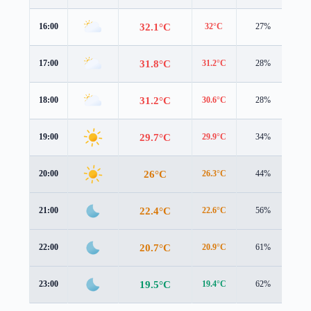
32.1°C
16:00
32°C
27%
1.7
31.8°C
17:00
31.2°C
28%
1.7
31.2°C
18:00
30.6°C
28%
1.5
29.7°C
19:00
29.9°C
34%
0.9
26°C
20:00
26.3°C
44%
1.0
22.4°C
21:00
22.6°C
56%
1.5
20.7°C
22:00
20.9°C
61%
1.4
19.5°C
23:00
19.4°C
62%
1.5