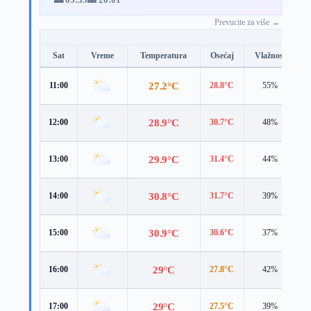
Prevucite za više →
Sat
Vreme
Temperatura
Osećaj
Vlažnost
B
27.2°C
11:00
28.8°C
55%
2
28.9°C
12:00
30.7°C
48%
3
29.9°C
13:00
31.4°C
44%
3
30.8°C
14:00
31.7°C
39%
3
30.9°C
15:00
30.6°C
37%
4
29°C
16:00
27.8°C
42%
5
29°C
17:00
27.5°C
39%
5