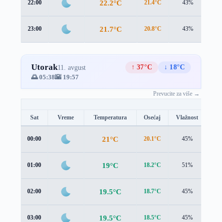
22.2°C
22:00
21.4°C
43%
1.1
21.7°C
23:00
20.8°C
43%
1.0
Utorak
↑ 37°C
↓ 18°C
11. avgust
🌅 05:38
🌇 19:57
Prevucite za više →
Sat
Vreme
Temperatura
Osećaj
Vlažnost
Br
21°C
00:00
20.1°C
45%
1.0
19°C
01:00
18.2°C
51%
0.9
19.5°C
02:00
18.7°C
45%
0.3
19.5°C
03:00
18.5°C
45%
0.5