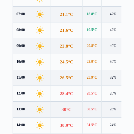
21.1°C
07:00
18.8°C
42%
3.3
21.6°C
08:00
19.5°C
42%
3.2
22.8°C
09:00
20.8°C
40%
3.0
24.5°C
10:00
22.9°C
36%
2.7
26.5°C
11:00
25.9°C
32%
2.4
28.4°C
12:00
28.5°C
28%
2.0
30°C
13:00
30.5°C
26%
1.6
30.9°C
14:00
31.5°C
24%
1.3