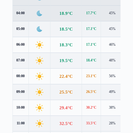
18.9°C
04:00
17.7°C
45%
0.7
18.5°C
05:00
17.1°C
45%
0.8
18.3°C
06:00
17.1°C
46%
0.6
19.5°C
07:00
18.4°C
48%
1.0
22.4°C
08:00
23.1°C
56%
0.5
25.5°C
09:00
26.5°C
49%
0.7
29.4°C
10:00
30.2°C
38%
1.0
32.5°C
11:00
33.5°C
28%
1.0