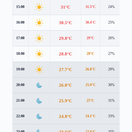
31°C
15:00
31.3°C
24%
1.0
30.5°C
16:00
30.4°C
25%
0.7
29.8°C
17:00
29°C
26%
0.4
28.8°C
18:00
28°C
27%
0.5
27.7°C
19:00
26.8°C
29%
0.6
26.8°C
20:00
25.9°C
30%
0.7
25.9°C
21:00
25°C
31%
0.5
24.8°C
22:00
24.1°C
33%
0.1
23.6°C
23:00
22.6°C
35%
0.5