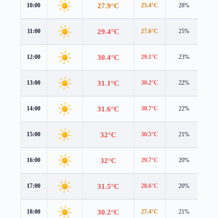
27.9°C
10:00
25.4°C
28%
3.7
29.4°C
11:00
27.6°C
25%
3.6
30.4°C
12:00
29.1°C
23%
3.6
31.1°C
13:00
30.2°C
22%
3.5
31.6°C
14:00
30.7°C
22%
3.5
32°C
15:00
30.5°C
21%
3.6
32°C
16:00
29.7°C
20%
3.7
31.5°C
17:00
28.6°C
20%
3.6
30.2°C
18:00
27.4°C
21%
3.1