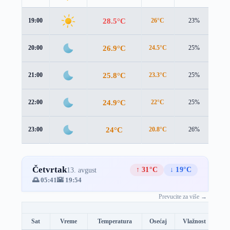
28.5°C
19:00
26°C
23%
2.5
26.9°C
20:00
24.5°C
25%
2.0
25.8°C
21:00
23.3°C
25%
2.2
24.9°C
22:00
22°C
25%
2.7
24°C
23:00
20.8°C
26%
3.2
Četvrtak
↑ 31°C
↓ 19°C
13. avgust
🌅 05:41
🌇 19:54
Prevucite za više →
Sat
Vreme
Temperatura
Osećaj
Vlažnost
Br