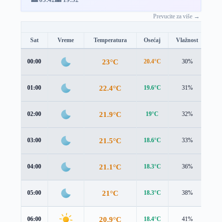
Prevucite za više →
Sat
Vreme
Temperatura
Osećaj
Vlažnost
Br
23°C
00:00
20.4°C
30%
2.5
22.4°C
01:00
19.6°C
31%
2.8
21.9°C
02:00
19°C
32%
3.0
21.5°C
03:00
18.6°C
33%
3.1
21.1°C
04:00
18.3°C
36%
3.2
21°C
05:00
18.3°C
38%
3.3
20.9°C
06:00
18.4°C
41%
3.3