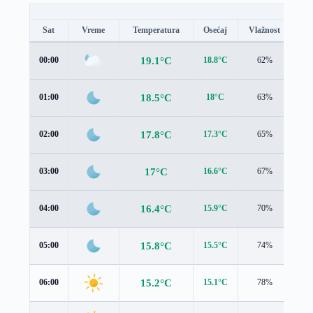
Sat
Vreme
Temperatura
Osećaj
Vlažnost
Br
19.1°C
00:00
18.8°C
62%
1.5
18.5°C
01:00
18°C
63%
1.6
17.8°C
02:00
17.3°C
65%
1.5
17°C
03:00
16.6°C
67%
1.4
16.4°C
04:00
15.9°C
70%
1.4
15.8°C
05:00
15.5°C
74%
1.2
15.2°C
06:00
15.1°C
78%
1.1