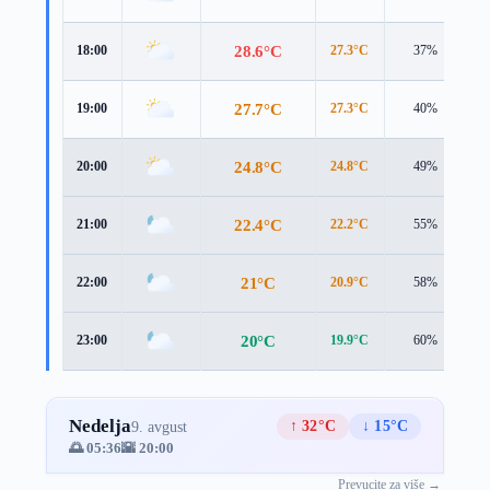
28.6°C
18:00
27.3°C
37%
3
27.7°C
19:00
27.3°C
40%
2
24.8°C
20:00
24.8°C
49%
1
22.4°C
21:00
22.2°C
55%
1
21°C
22:00
20.9°C
58%
1
20°C
23:00
19.9°C
60%
1
Nedelja
↑ 32°C
↓ 15°C
9. avgust
🌅 05:36
🌇 20:00
Prevucite za više →