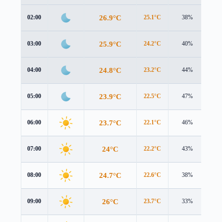
26.9°C
02:00
25.1°C
38%
4.0
25.9°C
03:00
24.2°C
40%
4.1
24.8°C
04:00
23.2°C
44%
4.0
23.9°C
05:00
22.5°C
47%
3.8
23.7°C
06:00
22.1°C
46%
3.8
24°C
07:00
22.2°C
43%
3.8
24.7°C
08:00
22.6°C
38%
3.8
26°C
09:00
23.7°C
33%
3.7