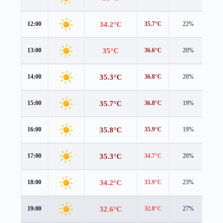
34.2°C
12:00
35.7°C
22%
0.2
35°C
13:00
36.6°C
20%
0.3
35.3°C
14:00
36.8°C
20%
0.4
35.7°C
15:00
36.8°C
19%
0.2
35.8°C
16:00
35.9°C
19%
0.5
35.3°C
17:00
34.7°C
20%
0.7
34.2°C
18:00
33.9°C
23%
0.7
32.6°C
19:00
32.8°C
27%
0.5