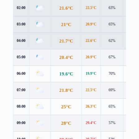
21.6°C
02:00
22.5°C
63%
0.9 m/s
21°C
03:00
20.9°C
65%
2.7 m/s
21.7°C
04:00
22.6°C
62%
0.9 m/s
20.4°C
05:00
20.9°C
67%
1.7 m/s
19.6°C
06:00
19.9°C
70%
1.9 m/s
21.8°C
07:00
22.5°C
69%
2.5 m/s
25°C
08:00
26.3°C
65%
3.0 m/s
28°C
09:00
29.4°C
57%
3.5 m/s