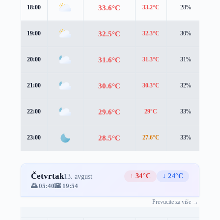
33.6°C
18:00
33.2°C
28%
2.3
32.5°C
19:00
32.3°C
30%
2.1
31.6°C
20:00
31.3°C
31%
2.0
30.6°C
21:00
30.3°C
32%
2.0
29.6°C
22:00
29°C
33%
2.1
28.5°C
23:00
27.6°C
33%
2.2
Četvrtak
↑ 34°C
↓ 24°C
13. avgust
🌅 05:40
🌇 19:54
Prevucite za više →