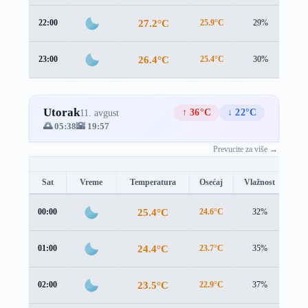
27.2°C
22:00
25.9°C
29%
1.2
26.4°C
23:00
25.4°C
30%
0.4
Utorak
↑ 36°C
↓ 22°C
11. avgust
🌅 05:38
🌇 19:57
Prevucite za više →
Sat
Vreme
Temperatura
Osećaj
Vlažnost
Br
25.4°C
00:00
24.6°C
32%
0.2
24.4°C
01:00
23.7°C
35%
0.2
23.5°C
02:00
22.9°C
37%
0.2