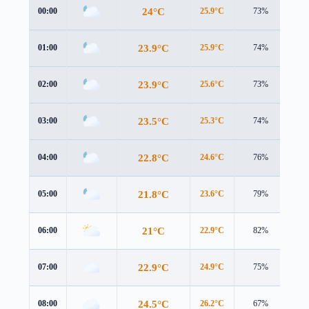
24°C
00:00
25.9°C
73%
2.5
23.9°C
01:00
25.9°C
74%
2.6
23.9°C
02:00
25.6°C
73%
2.9
23.5°C
03:00
25.3°C
74%
2.6
22.8°C
04:00
24.6°C
76%
2.3
21.8°C
05:00
23.6°C
79%
2.0
21°C
06:00
22.9°C
82%
1.8
22.9°C
07:00
24.9°C
75%
1.8
24.5°C
08:00
26.2°C
67%
2.3