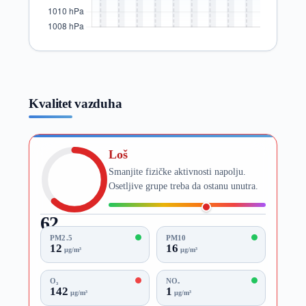
Kvalitet vazduha
Loš
Smanjite fizičke aktivnosti napolju.
Osetljive grupe treba da ostanu unutra.
62
AQI
PM2.5
PM10
12
16
µg/m³
µg/m³
O₃
NO₂
142
1
µg/m³
µg/m³