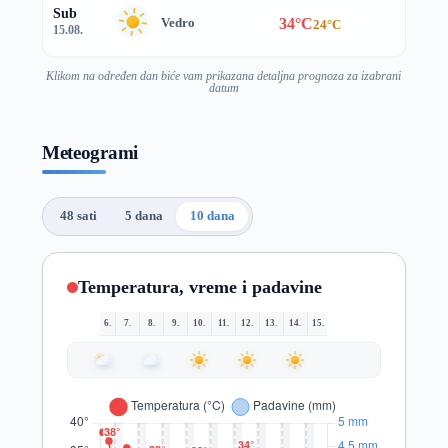
Sub
34°C
Vedro
24°C
15.08.
Klikom na određen dan biće vam prikazana detaljna prognoza za izabrani
datum
Meteogrami
48 sati
5 dana
10 dana
Temperatura, vreme i padavine
6.
7.
8.
9.
10.
11.
12.
13.
14.
15.