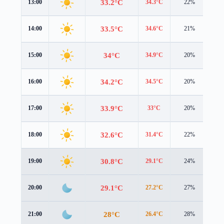
33.2°C
13:00
34.3°C
22%
1.2
33.5°C
14:00
34.6°C
21%
1.0
34°C
15:00
34.9°C
20%
0.5
34.2°C
16:00
34.5°C
20%
0.3
33.9°C
17:00
33°C
20%
0.8
32.6°C
18:00
31.4°C
22%
1.4
30.8°C
19:00
29.1°C
24%
2.2
29.1°C
20:00
27.2°C
27%
2.6
28°C
21:00
26.4°C
28%
2.1