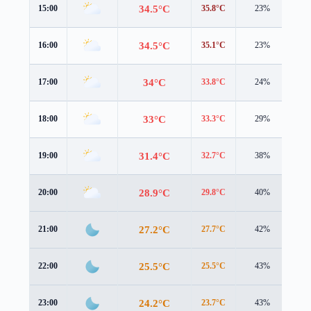
34.5°C
15:00
35.8°C
23%
0.5
34.5°C
16:00
35.1°C
23%
0.8
34°C
17:00
33.8°C
24%
0.9
33°C
18:00
33.3°C
29%
1.0
31.4°C
19:00
32.7°C
38%
0.8
28.9°C
20:00
29.8°C
40%
0.9
27.2°C
21:00
27.7°C
42%
0.9
25.5°C
22:00
25.5°C
43%
1.2
24.2°C
23:00
23.7°C
43%
1.4