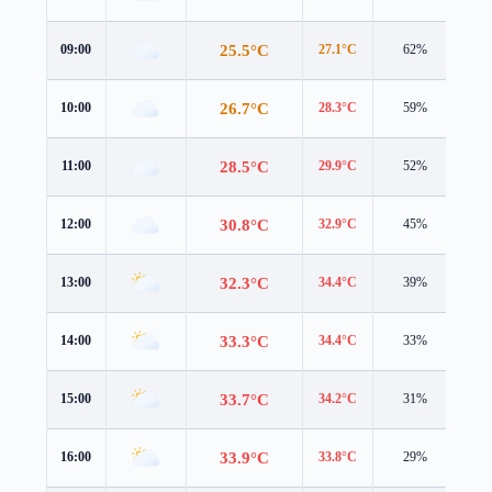
25.5°C
09:00
27.1°C
62%
2.2
26.7°C
10:00
28.3°C
59%
2.4
28.5°C
11:00
29.9°C
52%
2.6
30.8°C
12:00
32.9°C
45%
2.8
32.3°C
13:00
34.4°C
39%
3.1
33.3°C
14:00
34.4°C
33%
3.4
33.7°C
15:00
34.2°C
31%
3.7
33.9°C
16:00
33.8°C
29%
3.0