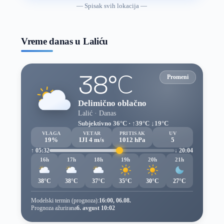
vremenske
— Spisak svih lokacija —
prognoze
Vreme danas u Laliću
38°C
Promeni
Delimično oblačno
Lalić · Danas
Subjektivno 36°C · ↑39°C ↓19°C
VLAGA
VETAR
PRITISAK
UV
19%
IJI 4 m/s
1012 hPa
5
↑ 05:32
↓ 20:04
16h
17h
18h
19h
20h
21h
38°C
38°C
37°C
35°C
30°C
27°C
Modelski termin (prognoza):
16:00, 06.08.
Prognoza ažurirana
6. avgust 10:02