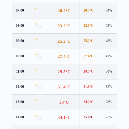
20.2°C
07:00
20.5°C
64%
1.4
23.2°C
08:00
23.1°C
53%
2.1
25.2°C
09:00
25.2°C
48%
2.2
27.4°C
10:00
27.4°C
43%
2.2
29.5°C
11:00
29.5°C
38%
2.1
31.4°C
12:00
31.8°C
32%
1.7
33°C
13:00
34.2°C
28%
1.1
34.1°C
14:00
35.6°C
25%
0.7