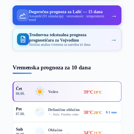
Dugoročna prognoza za Lalić — 15 dana
→
Ansambl (91 simulacija) · verovatnoće · temperaturni
trend
Trodnevna tekstualna prognoza
→
prognostičara za Vojvodinu
Stručna analiza vremena za naredna tri dana
Vremenska prognoza za 10 dana
Čet
39°C
Vedro
19°C
06.08.
Pet
Delimično oblačno
38°C
20°C
0.1 mm
07.08.
Noću: Pretežno vedro
Sub
Oblačno
34°C
21°C