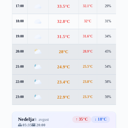
33.5°C
17:00
32.1°C
29%
4.5
32.8°C
18:00
32°C
31%
3.6
31.5°C
19:00
31.6°C
34%
2.1
28°C
20:00
28.9°C
45%
1.5
24.9°C
21:00
25.5°C
54%
2.0
23.4°C
22:00
23.8°C
58%
2.2
22.9°C
23:00
23.3°C
59%
2.0
Nedelja
↑ 35°C
↓ 18°C
9. avgust
🌅 05:35
🌇 20:00