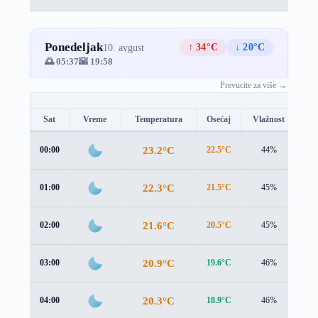
Ponedeljak
↑ 34°C
↓ 20°C
10. avgust
🌅 05:37
🌇 19:58
Prevucite za više →
Sat
Vreme
Temperatura
Osećaj
Vlažnost
Br
23.2°C
00:00
22.5°C
44%
1.4
22.3°C
01:00
21.5°C
45%
1.5
21.6°C
02:00
20.5°C
45%
1.8
20.9°C
03:00
19.6°C
46%
1.9
20.3°C
04:00
18.9°C
46%
2.0