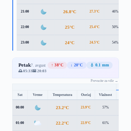
26.8°C
21:00
27.3°C
46%
25°C
22:00
25.4°C
50%
24°C
23:00
24.5°C
54%
Petak
↑ 38°C
↓ 20°C
💧 0.1 mm
7. avgust
🌅 05:33
🌇 20:03
Prevucite za više →
Sat
Vreme
Temperatura
Osećaj
Vlažnost
Brzina
23.2°C
00:00
23.9°C
57%
1.3 m/s
22.2°C
01:00
22.9°C
61%
1.3 m/s