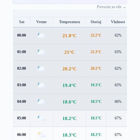
Prevucite za više →
Sat
Vreme
Temperatura
Osećaj
Vlažnost
Br
21.8°C
00:00
22.2°C
62%
1.8
21°C
01:00
21.3°C
63%
1.6
20.2°C
02:00
20.2°C
62%
1.6
19.4°C
03:00
19.3°C
63%
1.4
18.6°C
04:00
18.5°C
66%
1.4
18.2°C
05:00
18.1°C
67%
1.4
18.3°C
06:00
18.3°C
67%
1.2