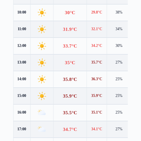
30°C
10:00
29.8°C
38%
3.2
31.9°C
11:00
32.1°C
34%
3.3
33.7°C
12:00
34.2°C
30%
3.4
35°C
13:00
35.7°C
27%
3.4
35.8°C
14:00
36.3°C
25%
3.3
35.9°C
15:00
35.9°C
25%
3.2
35.5°C
16:00
35.1°C
25%
2.9
34.7°C
17:00
34.1°C
27%
2.6