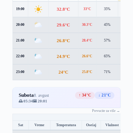
32.8°C
19:00
33°C
35%
3.1 m/s
29.6°C
20:00
30.3°C
45%
2.8 m/s
26.8°C
21:00
28.4°C
57%
2.2 m/s
24.9°C
22:00
26.6°C
65%
2.3 m/s
24°C
23:00
25.8°C
71%
2.3 m/s
Subota
↑ 34°C
↓ 21°C
8. avgust
🌅 05:34
🌇 20:01
Prevucite za više →
Sat
Vreme
Temperatura
Osećaj
Vlažnost
Br