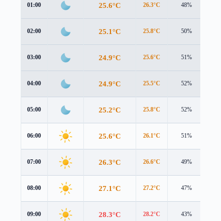
25.6°C
01:00
26.3°C
48%
1.0
25.1°C
02:00
25.8°C
50%
1.2
24.9°C
03:00
25.6°C
51%
1.3
24.9°C
04:00
25.5°C
52%
1.5
25.2°C
05:00
25.8°C
52%
1.8
25.6°C
06:00
26.1°C
51%
2.2
26.3°C
07:00
26.6°C
49%
2.5
27.1°C
08:00
27.2°C
47%
2.8
28.3°C
09:00
28.2°C
43%
3.0