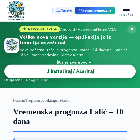
Najave
vremeprognoza.rs
SADRŽAJ
✕
Android · VojvodinaMeteo V2.0
★ NOVA VERZIJA
Velika nova verzija — aplikacija je iz
temelja osvežena!
Nova početna · tačnija prognoza · satna i 14-dnevna ·
Stanice
uživo
· radar padavina · MeteoAlarm
Šta je sve novo ▾
⤓
Instaliraj / Ažuriraj
Besplatno · Google Play
Početna
/
Prognoza po lokacijama
/
Lalić
Vremenska prognoza Lalić – 10
dana