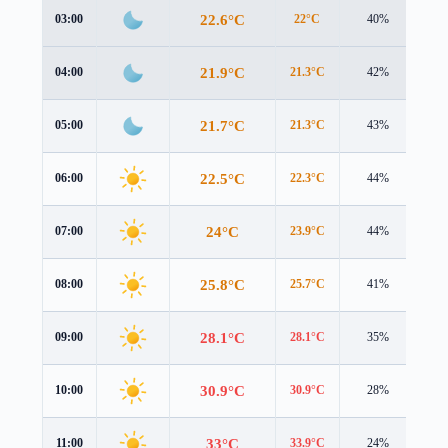
22.6°C
03:00
22°C
40%
0.2
21.9°C
04:00
21.3°C
42%
0.2
21.7°C
05:00
21.3°C
43%
0.1
22.5°C
06:00
22.3°C
44%
0.2
24°C
07:00
23.9°C
44%
0.7
25.8°C
08:00
25.7°C
41%
0.9
28.1°C
09:00
28.1°C
35%
0.8
30.9°C
10:00
30.9°C
28%
0.6
33°C
11:00
33.9°C
24%
0.4