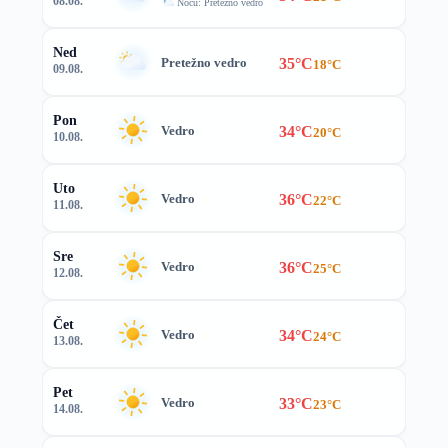
08.08.
Noću: Pretežno vedro
Ned
35°C
Pretežno vedro
18°C
09.08.
Pon
34°C
Vedro
20°C
10.08.
Uto
36°C
Vedro
22°C
11.08.
Sre
36°C
Vedro
25°C
12.08.
Čet
34°C
Vedro
24°C
13.08.
Pet
33°C
Vedro
23°C
14.08.