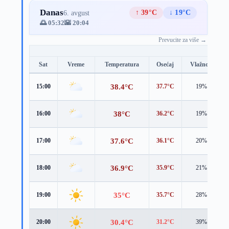
Danas
↑ 39°C
↓ 19°C
6. avgust
🌅 05:32
🌇 20:04
Prevucite za više →
Sat
Vreme
Temperatura
Osećaj
Vlažnost
38.4°C
15:00
37.7°C
19%
38°C
16:00
36.2°C
19%
37.6°C
17:00
36.1°C
20%
36.9°C
18:00
35.9°C
21%
35°C
19:00
35.7°C
28%
30.4°C
20:00
31.2°C
39%