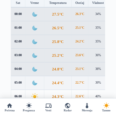
Sat
Vreme
Temperatura
Osećaj
Vlažnost
Br
27.5°C
00:00
26.3°C
34%
2.4
26.5°C
01:00
25.1°C
35%
2.6
25.8°C
02:00
24.2°C
35%
2.7
25.2°C
03:00
23.6°C
36%
2.8
24.8°C
04:00
23.1°C
38%
2.9
24.4°C
05:00
22.7°C
39%
3.0
24.3°C
06:00
22.6°C
40%
3.1
24.4°C
07:00
22.7°C
40%
3.2
Početna
Prognoza
Vesti
Radar
Merenja
Tamno