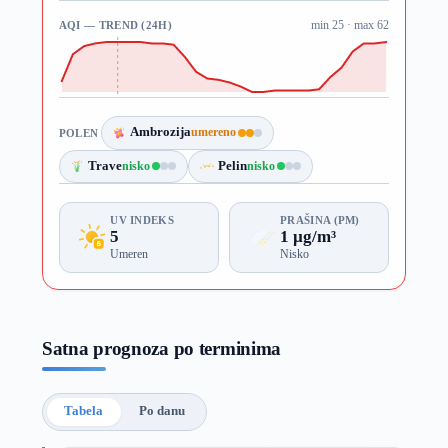
AQI — TREND (24H)
min 25 · max 62
Ambrozija
umereno
POLEN
Trave
nisko
Pelin
nisko
UV INDEKS
PRAŠINA (PM)
5
1 µg/m³
Umeren
Nisko
Satna prognoza po terminima
Tabela
Po danu