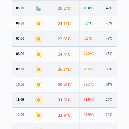
20.2°C
05:00
18.8°C
47%
2.1
21.1°C
06:00
20°C
48%
1.9
22.5°C
07:00
22°C
48%
1.5
24.4°C
08:00
24.2°C
45%
1.3
26.7°C
09:00
26.5°C
38%
1.2
29.4°C
10:00
29.2°C
31%
1.2
31.5°C
11:00
31.9°C
26%
1.2
32.6°C
12:00
33.5°C
23%
1.2