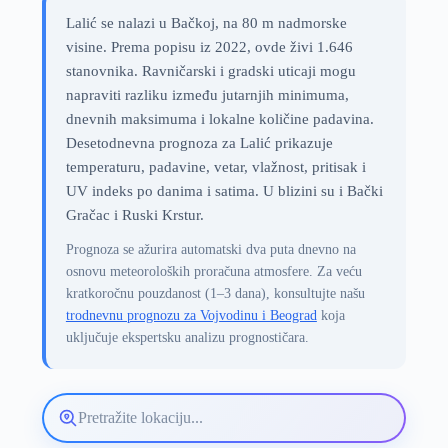
Lalić se nalazi u Bačkoj, na 80 m nadmorske
visine. Prema popisu iz 2022, ovde živi 1.646
stanovnika. Ravničarski i gradski uticaji mogu
napraviti razliku između jutarnjih minimuma,
dnevnih maksimuma i lokalne količine padavina.
Desetodnevna prognoza za Lalić prikazuje
temperaturu, padavine, vetar, vlažnost, pritisak i
UV indeks po danima i satima. U blizini su i Bački
Gračac i Ruski Krstur.
Prognoza se ažurira automatski dva puta dnevno na
osnovu meteoroloških proračuna atmosfere. Za veću
kratkoročnu pouzdanost (1–3 dana), konsultujte našu
trodnevnu prognozu za Vojvodinu i Beograd
koja
uključuje ekspertsku analizu prognostičara.
Pretražite
lokaciju