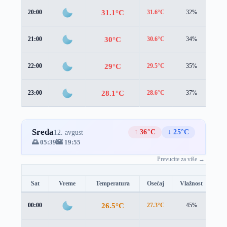
31.1°C
20:00
31.6°C
32%
0.3
30°C
21:00
30.6°C
34%
0.3
29°C
22:00
29.5°C
35%
0.3
28.1°C
23:00
28.6°C
37%
0.2
Sreda
↑ 36°C
↓ 25°C
12. avgust
🌅 05:39
🌇 19:55
Prevucite za više →
Sat
Vreme
Temperatura
Osećaj
Vlažnost
Br
26.5°C
00:00
27.3°C
45%
0.8