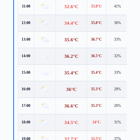
32.6°C
11:00
33.8°C
41%
4.3 
34.4°C
12:00
35.8°C
36%
4.4 
35.6°C
13:00
36.7°C
33%
4.9 
36.2°C
14:00
36.5°C
32%
5.3 
35.4°C
15:00
35.4°C
33%
5.8 
36°C
16:00
35.3°C
29%
5.2 
36.6°C
17:00
35.3°C
26%
4.9 
34.5°C
18:00
34°C
31%
4.2 
32.7°C
19:00
33.5°C
37%
2.6 