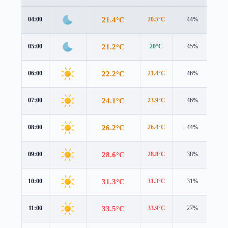
21.4°C
04:00
20.5°C
44%
1.1
21.2°C
05:00
20°C
45%
1.6
22.2°C
06:00
21.4°C
46%
1.6
24.1°C
07:00
23.9°C
46%
1.3
26.2°C
08:00
26.4°C
44%
1.3
28.6°C
09:00
28.8°C
38%
1.3
31.3°C
10:00
31.3°C
31%
1.7
33.5°C
11:00
33.9°C
27%
2.1