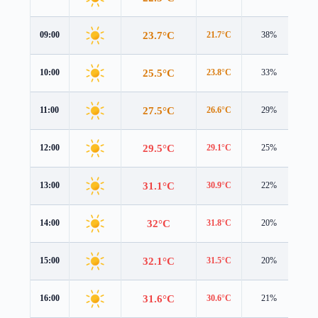
23.7°C
09:00
21.7°C
38%
2.9
25.5°C
10:00
23.8°C
33%
2.7
27.5°C
11:00
26.6°C
29%
2.5
29.5°C
12:00
29.1°C
25%
2.3
31.1°C
13:00
30.9°C
22%
2.2
32°C
14:00
31.8°C
20%
2.0
32.1°C
15:00
31.5°C
20%
1.8
31.6°C
16:00
30.6°C
21%
1.6