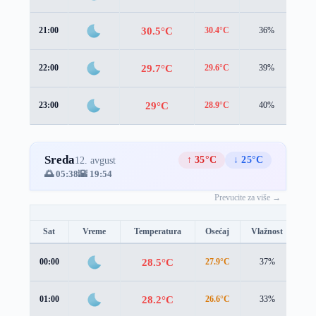
30.5°C
21:00
30.4°C
36%
2.6
29.7°C
22:00
29.6°C
39%
2.9
29°C
23:00
28.9°C
40%
2.9
Sreda
↑ 35°C
↓ 25°C
12. avgust
🌅 05:38
🌇 19:54
Prevucite za više →
Sat
Vreme
Temperatura
Osećaj
Vlažnost
Br
28.5°C
00:00
27.9°C
37%
2.7
28.2°C
01:00
26.6°C
33%
3.3