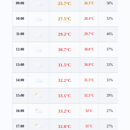
25.7°C
09:00
26.5°C
58%
3.1
27.5°C
10:00
28.4°C
52%
3.0
29.2°C
11:00
29.7°C
46%
3.5
30.7°C
12:00
30.6°C
37%
4.0
31.5°C
13:00
30.9°C
33%
4.2
32.2°C
14:00
31.5°C
31%
4.1
33.1°C
15:00
32.5°C
29%
3.9
33.2°C
16:00
32°C
27%
4.3
32.8°C
17:00
31°C
27%
4.2