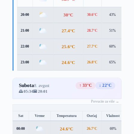
30°C
20:00
30.6°C
43%
3.0 
27.4°C
21:00
28.7°C
51%
1.8 
25.6°C
22:00
27.7°C
60%
1.0 
24.6°C
23:00
26.8°C
65%
1.1 
Subota
↑ 33°C
↓ 22°C
8. avgust
🌅 05:34
🌇 20:01
Prevucite za više →
Sat
Vreme
Temperatura
Osećaj
Vlažnost
Br
24.6°C
00:00
26.7°C
69%
1.9