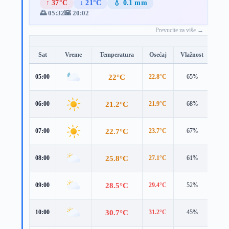
↑ 37°C
↓ 21°C
💧 0.1 mm
🌅 05:32
🌇 20:02
Prevucite za više →
Sat
Vreme
Temperatura
Osećaj
Vlažnost
Brz
22°C
05:00
22.8°C
65%
1.9 
21.2°C
06:00
21.9°C
68%
1.9 
22.7°C
07:00
23.7°C
67%
2.3 
25.8°C
08:00
27.1°C
61%
3.0 
28.5°C
09:00
29.4°C
52%
3.6 
30.7°C
10:00
31.2°C
45%
4.2 