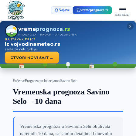
Najave
vremeprognoza.rs
SADRŽAJ
×
vreme
prognoza
.rs
PROGNOZA · RADAR · UPOZORENJA
NASTAVAK PRIČE
Iz vojvodinameteo.rs
sada za celu Srbiju
OTVORI NOVI SAJT →
Početna
/
Prognoza po lokacijama
/
Savino Selo
Vremenska prognoza Savino
Selo – 10 dana
Vremenska prognoza u Savinom Selu obuhvata
narednih 10 dana, sa satnim detaljima i dnevnim