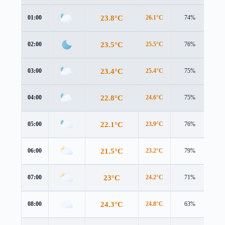
23.8°C
01:00
26.1°C
74%
2.1
23.5°C
02:00
25.5°C
76%
2.6
23.4°C
03:00
25.4°C
75%
2.6
22.8°C
04:00
24.6°C
75%
2.3
22.1°C
05:00
23.9°C
76%
1.9
21.5°C
06:00
23.2°C
79%
2.1
23°C
07:00
24.2°C
71%
2.8
24.3°C
08:00
24.8°C
63%
3.6