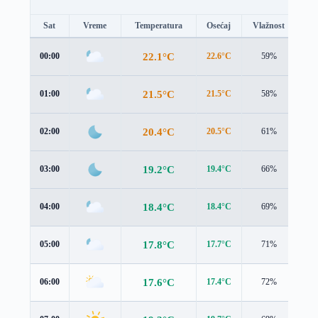
Sat
Vreme
Temperatura
Osećaj
Vlažnost
Br
22.1°C
00:00
22.6°C
59%
1.5
21.5°C
01:00
21.5°C
58%
1.8
20.4°C
02:00
20.5°C
61%
1.4
19.2°C
03:00
19.4°C
66%
1.3
18.4°C
04:00
18.4°C
69%
1.6
17.8°C
05:00
17.7°C
71%
1.8
17.6°C
06:00
17.4°C
72%
1.8