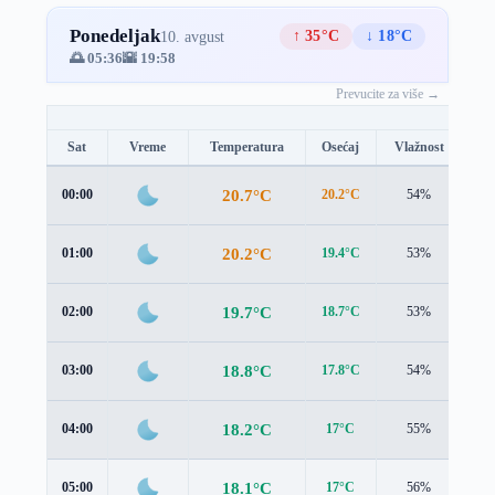
Ponedeljak
↑ 35°C
↓ 18°C
10. avgust
🌅 05:36
🌇 19:58
Prevucite za više →
Sat
Vreme
Temperatura
Osećaj
Vlažnost
Br
20.7°C
00:00
20.2°C
54%
1.6
20.2°C
01:00
19.4°C
53%
1.6
19.7°C
02:00
18.7°C
53%
1.6
18.8°C
03:00
17.8°C
54%
1.7
18.2°C
04:00
17°C
55%
1.8
18.1°C
05:00
17°C
56%
1.7