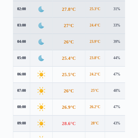
27.8°C
02:00
25.3°C
31%
4.2
27°C
03:00
24.4°C
33%
4.5
26°C
04:00
23.9°C
39%
4.5
25.4°C
05:00
23.8°C
44%
4.5
25.5°C
06:00
24.2°C
47%
4.5
26°C
07:00
25°C
48%
4.4
26.9°C
08:00
26.2°C
47%
4.2
28.6°C
09:00
28°C
43%
4.1