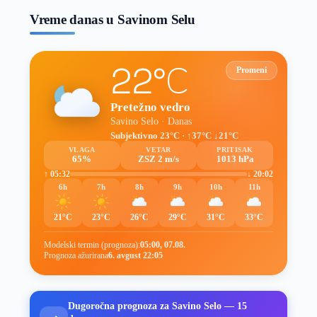
Vreme danas u Savinom Selu
22°C
Promeni
Pretežno vedro
Savino Selo · Danas
Subjektivno 23°C · ↑37°C ↓21°C
VLAGA
VETAR
PRITISAK
65%
ZSZ 2 m/s
1013 hPa
↑ 05:32
↓ 20:02
6h
7h
8h
9h
10h
11h
21°C
23°C
26°C
29°C
31°C
33°C
Modelski termin (prognoza):
05:00, 07.08.
Prognoza ažurirana
6. avgust 22:05
Dugoročna prognoza za Savino Selo — 15