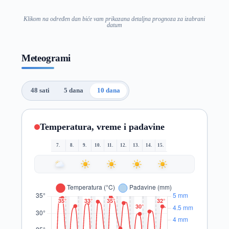
Klikom na određen dan biće vam prikazana detaljna prognoza za izabrani
datum
Meteogrami
48 sati
5 dana
10 dana
Temperatura, vreme i padavine
7.
8.
9.
10.
11.
12.
13.
14.
15.