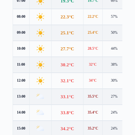
19.3°C
07:00
19.7°C
69%
1.5
22.3°C
08:00
22.2°C
57%
2.2
25.1°C
09:00
25.4°C
50%
1.8
27.7°C
10:00
28.5°C
44%
1.5
30.2°C
11:00
32°C
38%
1.3
32.1°C
12:00
34°C
30%
1.1
33.1°C
13:00
35.5°C
27%
0.4
33.8°C
14:00
35.4°C
24%
0.4
34.2°C
15:00
35.2°C
24%
0.8