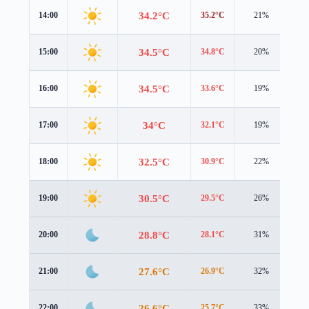
34.2°C
14:00
35.2°C
21%
1.2
34.5°C
15:00
34.8°C
20%
1.3
34.5°C
16:00
33.6°C
19%
1.8
34°C
17:00
32.1°C
19%
2.2
32.5°C
18:00
30.9°C
22%
2.0
30.5°C
19:00
29.5°C
26%
1.4
28.8°C
20:00
28.1°C
31%
1.1
27.6°C
21:00
26.9°C
32%
1.1
26.6°C
22:00
25.7°C
33%
1.3