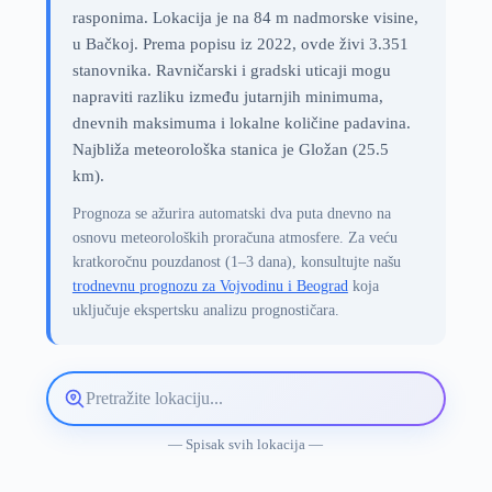
rasponima. Lokacija je na 84 m nadmorske visine,
u Bačkoj. Prema popisu iz 2022, ovde živi 3.351
stanovnika. Ravničarski i gradski uticaji mogu
napraviti razliku između jutarnjih minimuma,
dnevnih maksimuma i lokalne količine padavina.
Najbliža meteorološka stanica je Gložan (25.5
km).
Prognoza se ažurira automatski dva puta dnevno na
osnovu meteoroloških proračuna atmosfere. Za veću
kratkoročnu pouzdanost (1–3 dana), konsultujte našu
trodnevnu prognozu za Vojvodinu i Beograd
koja
uključuje ekspertsku analizu prognostičara.
Pretražite
lokaciju
vremenske
— Spisak svih lokacija —
prognoze