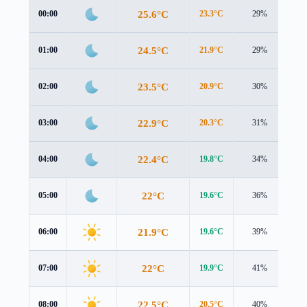
25.6°C
00:00
23.3°C
29%
2.7
24.5°C
01:00
21.9°C
29%
2.7
23.5°C
02:00
20.9°C
30%
2.6
22.9°C
03:00
20.3°C
31%
2.6
22.4°C
04:00
19.8°C
34%
2.8
22°C
05:00
19.6°C
36%
2.9
21.9°C
06:00
19.6°C
39%
3.0
22°C
07:00
19.9°C
41%
3.1
22.5°C
08:00
20.5°C
40%
3.1