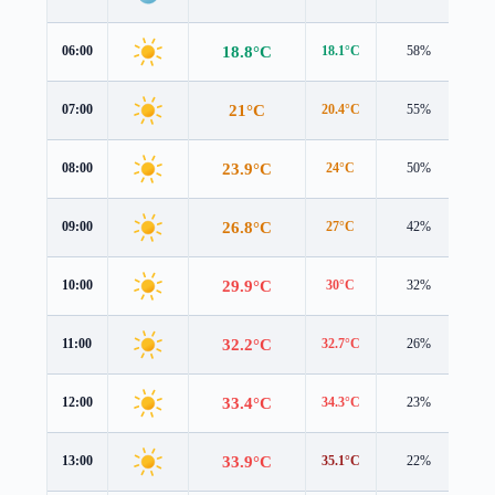
18.8°C
06:00
18.1°C
58%
1.7
21°C
07:00
20.4°C
55%
2.0
23.9°C
08:00
24°C
50%
1.5
26.8°C
09:00
27°C
42%
1.3
29.9°C
10:00
30°C
32%
1.4
32.2°C
11:00
32.7°C
26%
1.4
33.4°C
12:00
34.3°C
23%
1.4
33.9°C
13:00
35.1°C
22%
1.3