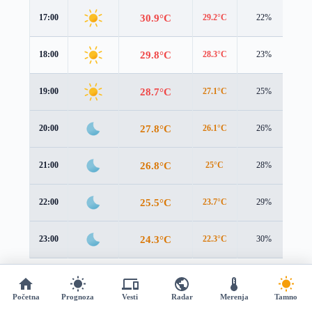
30.9°C
17:00
29.2°C
22%
1.4
29.8°C
18:00
28.3°C
23%
1.4
28.7°C
19:00
27.1°C
25%
1.5
27.8°C
20:00
26.1°C
26%
1.6
26.8°C
21:00
25°C
28%
1.6
25.5°C
22:00
23.7°C
29%
1.7
24.3°C
23:00
22.3°C
30%
1.8
Petak
↑ 33°C
↓ 21°C
14. avgust
Početna
Prognoza
Vesti
Radar
Merenja
Tamno
🌅 05:41
🌇 19:51