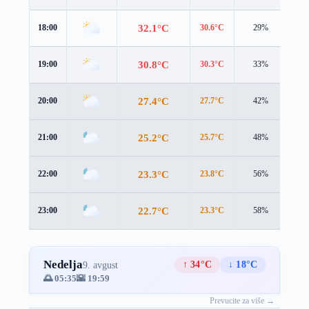
32.1°C
18:00
30.6°C
29%
3.9
30.8°C
19:00
30.3°C
33%
2.7
27.4°C
20:00
27.7°C
42%
1.6
25.2°C
21:00
25.7°C
48%
1.1
23.3°C
22:00
23.8°C
56%
1.6
22.7°C
23:00
23.3°C
58%
1.4
Nedelja
↑ 34°C
↓ 18°C
9. avgust
🌅 05:35
🌇 19:59
Prevucite za više →