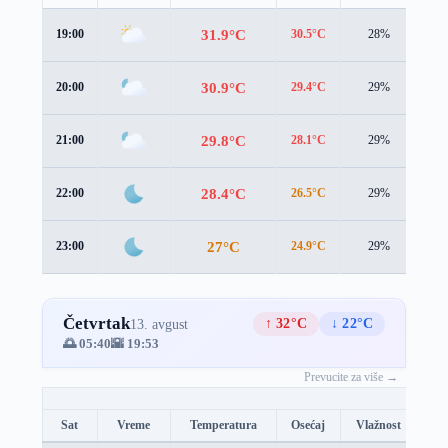
31.9°C
19:00
30.5°C
28%
3.2
30.9°C
20:00
29.4°C
29%
3.1
29.8°C
21:00
28.1°C
29%
3.0
28.4°C
22:00
26.5°C
29%
2.9
27°C
23:00
24.9°C
29%
2.8
Četvrtak
↑ 32°C
↓ 22°C
13. avgust
🌅 05:40
🌇 19:53
Prevucite za više →
Sat
Vreme
Temperatura
Osećaj
Vlažnost
Br