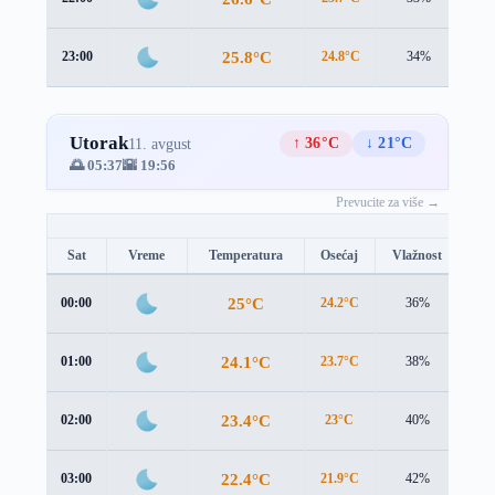
25.8°C
23:00
24.8°C
34%
1.2
Utorak
↑ 36°C
↓ 21°C
11. avgust
🌅 05:37
🌇 19:56
Prevucite za više →
Sat
Vreme
Temperatura
Osećaj
Vlažnost
Br
25°C
00:00
24.2°C
36%
0.8
24.1°C
01:00
23.7°C
38%
0.3
23.4°C
02:00
23°C
40%
0.3
22.4°C
03:00
21.9°C
42%
0.4