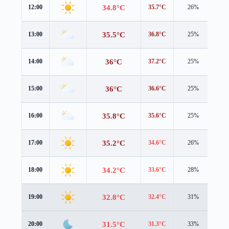
34.8°C
12:00
35.7°C
26%
2.1
35.5°C
13:00
36.8°C
25%
2.0
36°C
14:00
37.2°C
25%
2.0
36°C
15:00
36.6°C
25%
2.2
35.8°C
16:00
35.6°C
25%
2.7
35.2°C
17:00
34.6°C
26%
3.0
34.2°C
18:00
33.6°C
28%
3.0
32.8°C
19:00
32.4°C
31%
2.7
31.5°C
20:00
31.3°C
33%
2.5