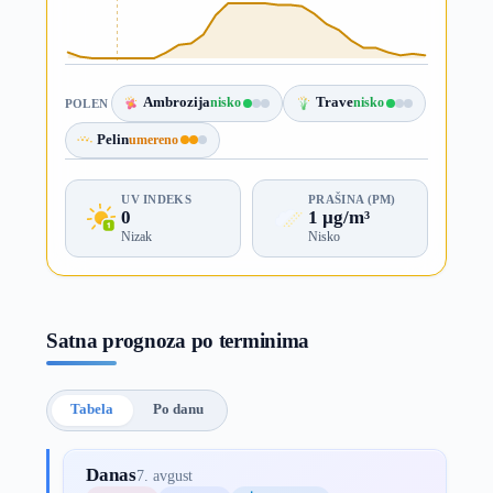
Ambrozija
nisko
Trave
nisko
POLEN
Pelin
umereno
UV INDEKS
PRAŠINA (PM)
0
1 µg/m³
Nizak
Nisko
Satna prognoza po terminima
Tabela
Po danu
Danas
7. avgust