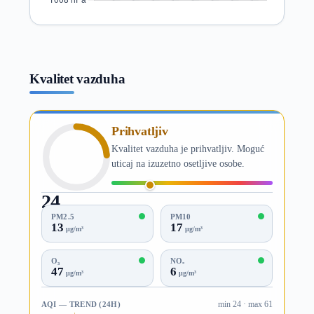
Kvalitet vazduha
Prihvatljiv
Kvalitet vazduha je prihvatljiv. Moguć
uticaj na izuzetno osetljive osobe.
24
AQI
PM2.5
PM10
13
17
µg/m³
µg/m³
O₃
NO₂
47
6
µg/m³
µg/m³
AQI — TREND (24H)
min 24 · max 61