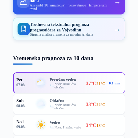
→
dana
Ansambl (91 simulacija) · verovatnoće · temperaturni
trend
Trodnevna tekstualna prognoza
→
prognostičara za Vojvodinu
Stručna analiza vremena za naredna tri dana
Vremenska prognoza za 10 dana
Pretežno vedro
Pet
37°C
21°C
0.1 mm
Noću: Delimično
07.08.
oblačno
Oblačno
Sub
33°C
22°C
Noću: Delimično
08.08.
oblačno
Ned
Vedro
34°C
18°C
09.08.
Noću: Pretežno vedro