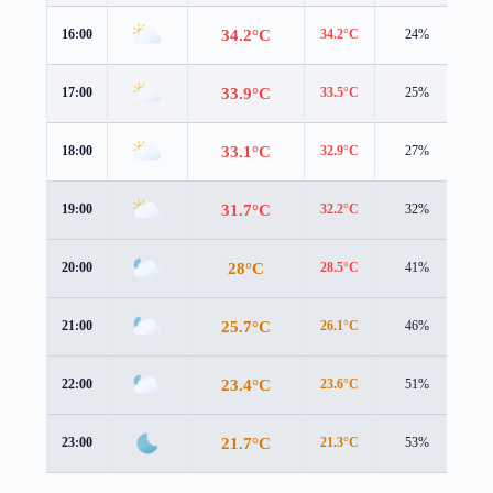
34.2°C
16:00
34.2°C
24%
1.2
33.9°C
17:00
33.5°C
25%
1.5
33.1°C
18:00
32.9°C
27%
1.2
31.7°C
19:00
32.2°C
32%
0.9
28°C
20:00
28.5°C
41%
1.3
25.7°C
21:00
26.1°C
46%
1.2
23.4°C
22:00
23.6°C
51%
1.3
21.7°C
23:00
21.3°C
53%
1.6