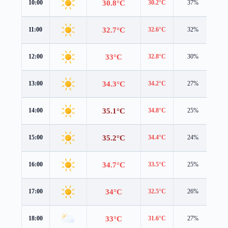
30.8°C
10:00
30.2°C
37%
4.0
32.7°C
11:00
32.6°C
32%
3.9
33°C
12:00
32.8°C
30%
4.3
34.3°C
13:00
34.2°C
27%
4.2
35.1°C
14:00
34.8°C
25%
4.2
35.2°C
15:00
34.4°C
24%
4.0
34.7°C
16:00
33.5°C
25%
3.8
34°C
17:00
32.5°C
26%
3.6
33°C
18:00
31.6°C
27%
3.4