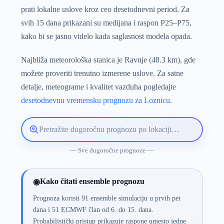
prati lokalne uslove kroz ceo desetodnevni period. Za
svih 15 dana prikazani su medijana i raspon P25–P75,
kako bi se jasno videlo kada saglasnost modela opada.
Najbliža meteorološka stanica je Ravnje (48.3 km), gde
možete proveriti trenutno izmerene uslove. Za satne
detalje, meteograme i kvalitet vazduha pogledajte
desetodnevnu vremensku prognozu za Loznicu
.
Pretražite
lokaciju
vremenske
— Sve dugoročne prognoze —
prognoze
Kako čitati ensemble prognozu
◉
Prognoza koristi 91 ensemble simulaciju u prvih pet
dana i 51 ECMWF član od 6. do 15. dana.
Probabilistički pristup prikazuje raspone umesto jedne