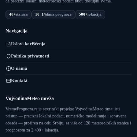
da precizni lokalni meteorološki podaci budu dostupni svima.
40+
stanica
10–14
dana prognoze
500+
lokacija
Navigacija
Uslovi korišćenja
Politika privatnosti
O nama
Kontakt
VojvodinaMeteo mreža
VremePrognoza.rs je sestrinski projekat VojvodinaMeteo tima: isti
pristup — precizni lokalni podaci, numeričko modeliranje i sopstvena
obrada — proširen na celu Srbiju, sa više od 120 meteoroloških stanica i
prognozom za 2.400+ lokacija.