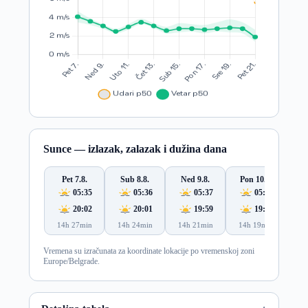
Sunce — izlazak, zalazak i dužina dana
Pet 7.8.
Sub 8.8.
Ned 9.8.
Pon 10.8.
Ut
05:35
05:36
05:37
05:38
20:02
20:01
19:59
19:58
14h 27min
14h 24min
14h 21min
14h 19min
14
Vremena su izračunata za koordinate lokacije po vremenskoj zoni
Europe/Belgrade.