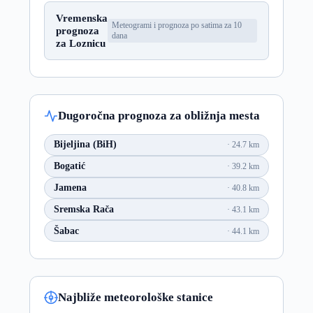
Vremenska
Meteogrami i prognoza po satima za 10
prognoza
dana
za Loznicu
Dugoročna prognoza za obližnja mesta
Bijeljina (BiH)
24.7 km
Bogatić
39.2 km
Jamena
40.8 km
Sremska Rača
43.1 km
Šabac
44.1 km
Najbliže meteorološke stanice