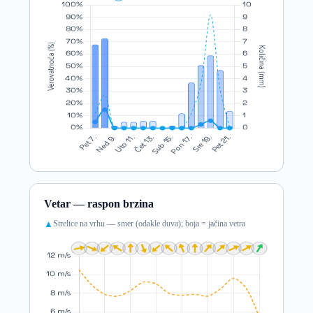
Vetar — raspon brzina
Strelice na vrhu — smer (odakle duva); boja = jačina vetra
▲