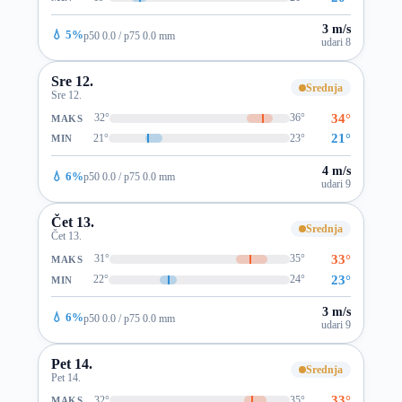
3 m/s
💧 5%
p50 0.0 / p75 0.0 mm
udari 8
Sre 12.
Srednja
Sre 12.
34°
32°
36°
MAKS
21°
21°
23°
MIN
4 m/s
💧 6%
p50 0.0 / p75 0.0 mm
udari 9
Čet 13.
Srednja
Čet 13.
33°
31°
35°
MAKS
23°
22°
24°
MIN
3 m/s
💧 6%
p50 0.0 / p75 0.0 mm
udari 9
Pet 14.
Srednja
Pet 14.
33°
32°
35°
MAKS