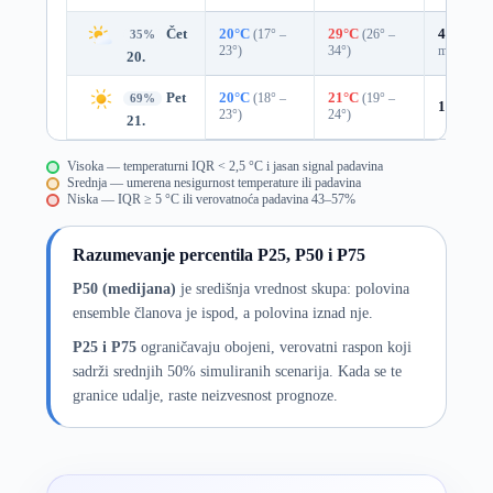
Čet
20°C
(17° –
29°C
(26° –
47%
0.0
35%
23°)
34°)
mm)
20.
Pet
20°C
(18° –
21°C
(19° –
69%
14%
0.0
23°)
24°)
21.
Visoka — temperaturni IQR < 2,5 °C i jasan signal padavina
Srednja — umerena nesigurnost temperature ili padavina
Niska — IQR ≥ 5 °C ili verovatnoća padavina 43–57%
Razumevanje percentila P25, P50 i P75
P50 (medijana)
je središnja vrednost skupa: polovina
ensemble članova je ispod, a polovina iznad nje.
P25 i P75
ograničavaju obojeni, verovatni raspon koji
sadrži srednjih 50% simuliranih scenarija. Kada se te
granice udalje, raste neizvesnost prognoze.