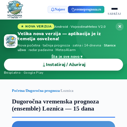
Najave
vremeprognoza.rs
SADRŽAJ
✕
Android · VojvodinaMeteo V2.0
★ NOVA VERZIJA
Velika nova verzija — aplikacija je iz
temelja osvežena!
Nova početna · tačnija prognoza · satna i 14-dnevna ·
Stanice
uživo
· radar padavina · MeteoAlarm
Šta je sve novo ▾
⤓
Instaliraj / Ažuriraj
Besplatno · Google Play
Početna
/
Dugoročna prognoza
/
Loznica
Dugoročna vremenska prognoza
(ensemble) Loznica — 15 dana