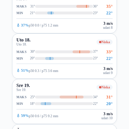
35°
31°
36°
MAKS
22°
21°
23°
MIN
3 m/s
💧 37%
p50 0.0 / p75 1.2 mm
udari 8
Uto 18.
Niska
Uto 18.
33°
30°
37°
MAKS
22°
20°
23°
MIN
3 m/s
💧 51%
p50 0.3 / p75 3.6 mm
udari 9
Sre 19.
Niska
Sre 19.
31°
25°
34°
MAKS
20°
18°
22°
MIN
3 m/s
💧 59%
p50 0.6 / p75 9.2 mm
udari 10