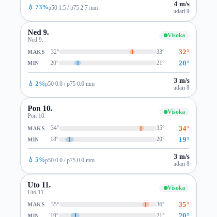
4 m/s
💧 73%
p50 1.5 / p75 2.7 mm
udari 9
Ned 9.
Visoka
Ned 9.
32°
32°
33°
MAKS
20°
20°
21°
MIN
3 m/s
💧 2%
p50 0.0 / p75 0.0 mm
udari 8
Pon 10.
Visoka
Pon 10.
34°
34°
35°
MAKS
19°
18°
20°
MIN
3 m/s
💧 5%
p50 0.0 / p75 0.0 mm
udari 8
Uto 11.
Visoka
Uto 11.
35°
35°
36°
MAKS
20°
19°
21°
MIN