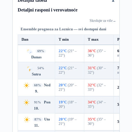
Detaljna tabela
Detaljni rasponi i verovatnoće
Skrolujte za više
→
Ensemble prognoza za Loznicu — svi dostupni dani
Dan
T min
T max
Padavin
22°C
(21° –
36°C
(35° –
68%
0.5
69%
22°)
36°)
mm)
Danas
22°C
(21° –
31°C
(30° –
73%
1.5
54%
22°)
32°)
mm)
Sutra
Ned
20°C
(20° –
32°C
(32° –
60%
2%
0.0 
21°)
33°)
9.
Pon
19°C
(18° –
34°C
(34° –
91%
5%
0.0 
20°)
35°)
10.
Uto
20°C
(19° –
35°C
(35° –
87%
5%
0.0 
21°)
36°)
11.