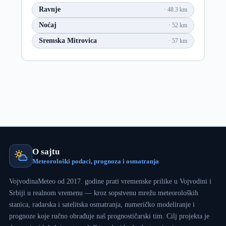
Ravnje
48.3 km
Noćaj
52 km
Sremska Mitrovica
57 km
O sajtu
Meteorološki podaci, prognoza i osmatranja
VojvodinaMeteo od 2017. godine prati vremenske prilike u Vojvodini i
Srbiji u realnom vremenu — kroz sopstvenu mrežu meteoroloških
stanica, radarska i satelitska osmatranja, numeričko modeliranje i
prognoze koje ručno obrađuje naš prognostičarski tim. Cilj projekta je