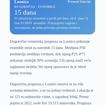
Loznica
Promeni lokaciju
DUGOROČNA · ENSEMBLE
15 dana
91 simulacija atmosfere u prvih pet dana; od 6. dana 51
član ECMWF ansambla. Prikazujemo raspone i
verovatnoće, ne jednu prividno preciznu vrednost.
Dugoročna vremenska prognoza za Loznicu prikazuje
ensemble trend za narednih 15 dana. Medijana P50
predstavlja središnju vrednost, dok opseg P25–P75
pokazuje srednjih 50% scenarija. Uži opseg znači veću
saglasnost modela; širi opseg upozorava da je ishod
manje izvestan.
Dugoročna prognoza u Loznici zasniva se na više
scenarija atmosfere, a ne na jednoj vrednosti. Lokacija je
na 125 m nadmorske visine, u zapadnoj Srbiji. Prema
popisu iz 2022, ovde živi 19.515 stanovnika. Prognoza