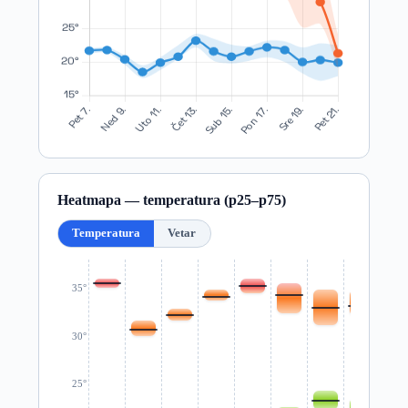
Heatmapa — temperatura (p25–p75)
Temperatura
Vetar
35°
30°
25°