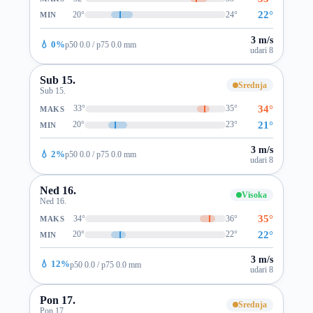
22°
20°
24°
MIN
3 m/s
💧 0%
p50 0.0 / p75 0.0 mm
udari 8
Sub 15.
Srednja
Sub 15.
34°
33°
35°
MAKS
21°
20°
23°
MIN
3 m/s
💧 2%
p50 0.0 / p75 0.0 mm
udari 8
Ned 16.
Visoka
Ned 16.
35°
34°
36°
MAKS
22°
20°
22°
MIN
3 m/s
💧 12%
p50 0.0 / p75 0.0 mm
udari 8
Pon 17.
Srednja
Pon 17.