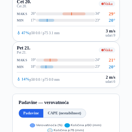
Čet 20.
Niska
Čet 20.
29°
26°
34°
MAKS
20°
17°
23°
MIN
3 m/s
💧 47%
p50 0.0 / p75 3.1 mm
udari 9
Pet 21.
Niska
Pet 21.
21°
19°
24°
MAKS
20°
18°
23°
MIN
2 m/s
💧 14%
p50 0.0 / p75 0.0 mm
udari 6
Padavine — verovatnoća
Padavine
CAPE (nestabilnost)