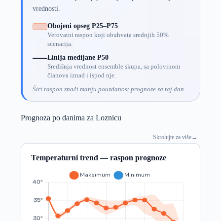
vrednosti.
Obojeni opseg P25–P75
Verovatni raspon koji obuhvata srednjih 50%
scenarija.
Linija medijane P50
Središnja vrednost ensemble skupa, sa polovinom
članova iznad i ispod nje.
Širi raspon znači manju pouzdanost prognoze za taj dan.
Prognoza po danima za Loznicu
Skrolujte za više
→
Temperaturni trend — raspon prognoze