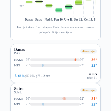
20°
Danas
Sutra
Ned 9.
Pon 10.
Uto 11.
Sre 12.
Čet 13.
Pet 14.
Sub 1
Gornja traka = Tmax, donja = Tmin · boja = temperatura · traka =
p25–p75 · linija = medijana
Danas
Srednja
Pet 7.
36°
35°
36°
MAKS
22°
21°
22°
MIN
4 m/s
💧 68%
p50 0.5 / p75 1.2 mm
udari 11
Sutra
Srednja
Sub 8.
31°
30°
32°
MAKS
22°
21°
22°
MIN