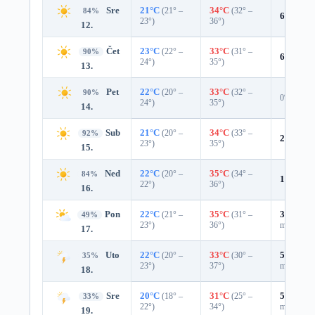
Sre
21°C
(21° –
34°C
(32° –
84%
6%
0.0 
23°)
36°)
12.
Čet
23°C
(22° –
33°C
(31° –
90%
6%
0.0 
24°)
35°)
13.
Pet
22°C
(20° –
33°C
(32° –
90%
0%
24°)
35°)
14.
Sub
21°C
(20° –
34°C
(33° –
92%
2%
0.0 
23°)
35°)
15.
Ned
22°C
(20° –
35°C
(34° –
84%
12%
0.0
22°)
36°)
16.
Pon
22°C
(21° –
35°C
(31° –
37%
0.0
49%
23°)
36°)
mm)
17.
Uto
22°C
(20° –
33°C
(30° –
51%
0.3
35%
23°)
37°)
mm)
18.
Sre
20°C
(18° –
31°C
(25° –
59%
0.6
33%
22°)
34°)
mm)
19.