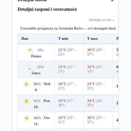
Detaljni rasponi i verovatnoće
Skrolujte za više
→
Ensemble prognoza za Sremsku Raču — svi dostupni dani
Dan
T min
T max
Padavin
22°C
(20° –
36°C
(36° –
52%
0.2
1%
23°)
37°)
mm)
Danas
22°C
(21° –
32°C
(31° –
62%
0.3
33%
23°)
33°)
mm)
Sutra
Ned
20°C
(17° –
33°C
(32° –
88%
1%
0.0 
21°)
33°)
9.
Pon
19°C
(17° –
34°C
(34° –
92%
1%
0.0 
20°)
35°)
10.
Uto
20°C
(18° –
36°C
(35° –
86%
4%
0.0 
21°)
37°)
11.