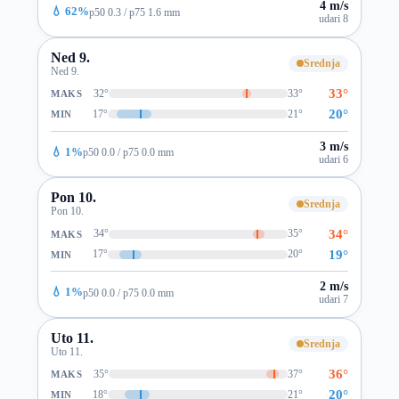
4 m/s
💧 62%
p50 0.3 / p75 1.6 mm
udari 8
Ned 9.
Srednja
Ned 9.
33°
32°
33°
MAKS
20°
17°
21°
MIN
3 m/s
💧 1%
p50 0.0 / p75 0.0 mm
udari 6
Pon 10.
Srednja
Pon 10.
34°
34°
35°
MAKS
19°
17°
20°
MIN
2 m/s
💧 1%
p50 0.0 / p75 0.0 mm
udari 7
Uto 11.
Srednja
Uto 11.
36°
35°
37°
MAKS
20°
18°
21°
MIN