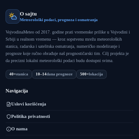
O sajtu
Meteorološki podaci, prognoza i osmatranja
VojvodinaMeteo od 2017. godine prati vremenske prilike u Vojvodini i
Srbiji u realnom vremenu — kroz sopstvenu mrežu meteoroloških
stanica, radarska i satelitska osmatranja, numeričko modeliranje i
prognoze koje ručno obrađuje naš prognostičarski tim. Cilj projekta je
da precizni lokalni meteorološki podaci budu dostupni svima.
40+
stanica
10–14
dana prognoze
500+
lokacija
Navigacija
Uslovi korišćenja
Politika privatnosti
O nama