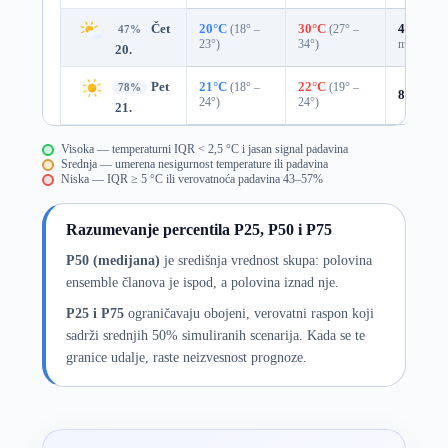
Čet
20°C
(18° –
30°C
(27° –
43%
0.0
47%
23°)
34°)
mm)
20.
Pet
21°C
(18° –
22°C
(19° –
78%
8%
0.0 
24°)
24°)
21.
Visoka — temperaturni IQR < 2,5 °C i jasan signal padavina
Srednja — umerena nesigurnost temperature ili padavina
Niska — IQR ≥ 5 °C ili verovatnoća padavina 43–57%
Razumevanje percentila P25, P50 i P75
P50 (medijana)
je središnja vrednost skupa: polovina
ensemble članova je ispod, a polovina iznad nje.
P25 i P75
ograničavaju obojeni, verovatni raspon koji
sadrži srednjih 50% simuliranih scenarija. Kada se te
granice udalje, raste neizvesnost prognoze.