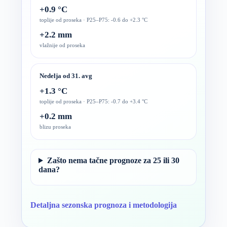
+0.9 °C
toplije od proseka · P25–P75: -0.6 do +2.3 °C
+2.2 mm
vlažnije od proseka
Nedelja od 31. avg
+1.3 °C
toplije od proseka · P25–P75: -0.7 do +3.4 °C
+0.2 mm
blizu proseka
Zašto nema tačne prognoze za 25 ili 30
dana?
Detaljna sezonska prognoza i metodologija