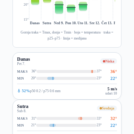
20°
15°
Danas
Sutra
Ned 9.
Pon 10.
Uto 11.
Sre 12.
Čet 13.
Pet 14.
Sub 1
Gornja traka = Tmax, donja = Tmin · boja = temperatura · traka =
p25–p75 · linija = medijana
Danas
Niska
Pet 7.
36°
36°
37°
MAKS
22°
20°
23°
MIN
5 m/s
💧 52%
p50 0.2 / p75 0.6 mm
udari 10
Sutra
Srednja
Sub 8.
32°
31°
33°
MAKS
22°
21°
23°
MIN