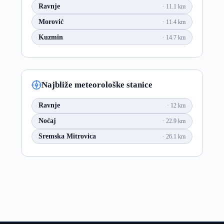
Ravnje
11.1 km
Morović
11.4 km
Kuzmin
14.7 km
Najbliže meteorološke stanice
Ravnje
12 km
Noćaj
22.9 km
Sremska Mitrovica
26.1 km