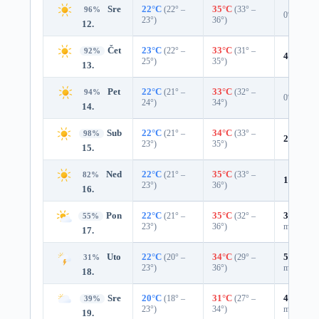
Sre
22°C
(22° –
35°C
(33° –
96%
0%
23°)
36°)
12.
Čet
23°C
(22° –
33°C
(31° –
92%
4%
0.0 
25°)
35°)
13.
Pet
22°C
(21° –
33°C
(32° –
94%
0%
24°)
34°)
14.
Sub
22°C
(21° –
34°C
(33° –
98%
2%
0.0 
23°)
35°)
15.
Ned
22°C
(21° –
35°C
(33° –
82%
14%
0.0
23°)
36°)
16.
Pon
22°C
(21° –
35°C
(32° –
35%
0.0
55%
23°)
36°)
mm)
17.
Uto
22°C
(20° –
34°C
(29° –
53%
0.6
31%
23°)
36°)
mm)
18.
Sre
20°C
(18° –
31°C
(27° –
49%
0.0
39%
23°)
34°)
mm)
19.