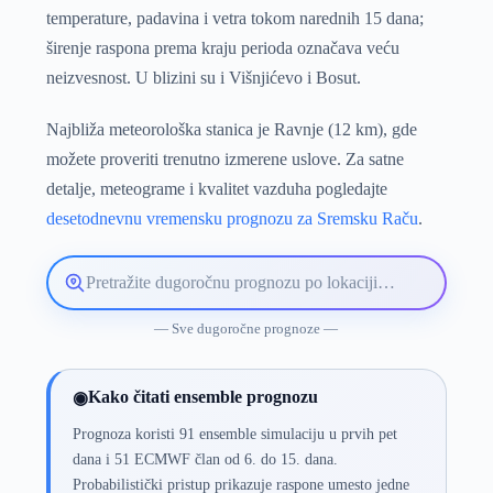
temperature, padavina i vetra tokom narednih 15 dana;
širenje raspona prema kraju perioda označava veću
neizvesnost. U blizini su i Višnjićevo i Bosut.
Najbliža meteorološka stanica je Ravnje (12 km), gde
možete proveriti trenutno izmerene uslove. Za satne
detalje, meteograme i kvalitet vazduha pogledajte
desetodnevnu vremensku prognozu za Sremsku Raču
.
Pretražite
lokaciju
vremenske
— Sve dugoročne prognoze —
prognoze
Kako čitati ensemble prognozu
◉
Prognoza koristi 91 ensemble simulaciju u prvih pet
dana i 51 ECMWF član od 6. do 15. dana.
Probabilistički pristup prikazuje raspone umesto jedne