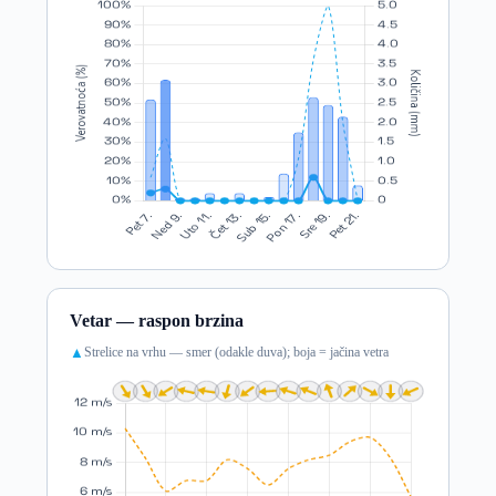
Vetar — raspon brzina
Strelice na vrhu — smer (odakle duva); boja = jačina vetra
▲