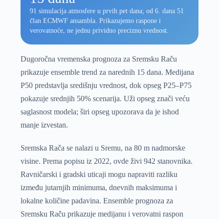
91 simulacija atmosfere u prvih pet dana; od 6. dana 51
član ECMWF ansambla. Prikazujemo raspone i
verovatnoće, ne jednu prividno preciznu vrednost.
Dugoročna vremenska prognoza za Sremsku Raču
prikazuje ensemble trend za narednih 15 dana. Medijana
P50 predstavlja središnju vrednost, dok opseg P25–P75
pokazuje srednjih 50% scenarija. Uži opseg znači veću
saglasnost modela; širi opseg upozorava da je ishod
manje izvestan.
Sremska Rača se nalazi u Sremu, na 80 m nadmorske
visine. Prema popisu iz 2022, ovde živi 942 stanovnika.
Ravničarski i gradski uticaji mogu napraviti razliku
između jutarnjih minimuma, dnevnih maksimuma i
lokalne količine padavina. Ensemble prognoza za
Sremsku Raču prikazuje medijanu i verovatni raspon