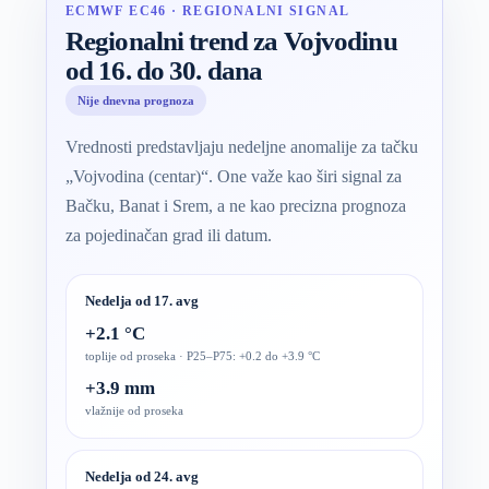
ECMWF EC46 · REGIONALNI SIGNAL
Regionalni trend za Vojvodinu
od 16. do 30. dana
Nije dnevna prognoza
Vrednosti predstavljaju nedeljne anomalije za tačku
„Vojvodina (centar)“. One važe kao širi signal za
Bačku, Banat i Srem, a ne kao precizna prognoza
za pojedinačan grad ili datum.
Nedelja od 17. avg
+2.1 °C
toplije od proseka · P25–P75: +0.2 do +3.9 °C
+3.9 mm
vlažnije od proseka
Nedelja od 24. avg