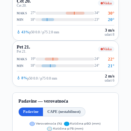
Čet 20.
Niska
Čet 20.
30°
27°
34°
MAKS
20°
18°
23°
MIN
3 m/s
💧 43%
p50 0.0 / p75 2.0 mm
udari 8
Pet 21.
Niska
Pet 21.
22°
19°
24°
MAKS
21°
18°
24°
MIN
2 m/s
💧 8%
p50 0.0 / p75 0.0 mm
udari 6
Padavine — verovatnoća
Padavine
CAPE (nestabilnost)