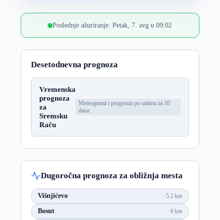
Poslednje ažuriranje: Petak, 7. avg u 09:02
Desetodnevna prognoza
Vremenska
prognoza
Meteogrami i prognoza po satima za 10
za
dana
Sremsku
Raču
Dugoročna prognoza za obližnja mesta
Višnjićevo
5.2 km
Bosut
6 km