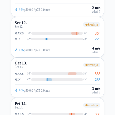
2 m/s
💧 4%
p50 0.0 / p75 0.0 mm
udari 7
Sre 12.
Srednja
Sre 12.
35°
33°
36°
MAKS
22°
22°
23°
MIN
4 m/s
💧 0%
p50 0.0 / p75 0.0 mm
udari 8
Čet 13.
Srednja
Čet 13.
33°
31°
35°
MAKS
23°
22°
25°
MIN
3 m/s
💧 4%
p50 0.0 / p75 0.0 mm
udari 8
Pet 14.
Srednja
Pet 14.
33°
32°
34°
MAKS