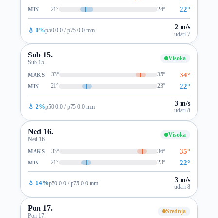
22°
21°
24°
MIN
2 m/s
💧 0%
p50 0.0 / p75 0.0 mm
udari 7
Sub 15.
Visoka
Sub 15.
34°
33°
35°
MAKS
22°
21°
23°
MIN
3 m/s
💧 2%
p50 0.0 / p75 0.0 mm
udari 8
Ned 16.
Visoka
Ned 16.
35°
33°
36°
MAKS
22°
21°
23°
MIN
3 m/s
💧 14%
p50 0.0 / p75 0.0 mm
udari 8
Pon 17.
Srednja
Pon 17.