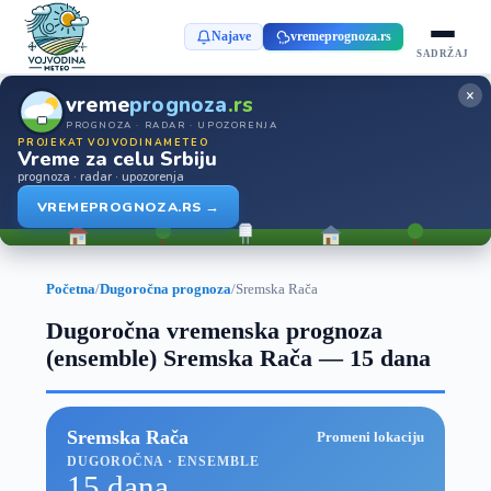
Najave
vremeprognoza.rs
SADRŽAJ
×
vreme
prognoza
.rs
PROGNOZA · RADAR · UPOZORENJA
PROJEKAT VOJVODINAMETEO
Vreme za celu Srbiju
prognoza · radar · upozorenja
VREMEPROGNOZA.RS →
Početna
/
Dugoročna prognoza
/
Sremska Rača
Dugoročna vremenska prognoza
(ensemble) Sremska Rača — 15 dana
Sremska Rača
Promeni lokaciju
DUGOROČNA · ENSEMBLE
15 dana