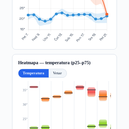
Heatmapa — temperatura (p25–p75)
Temperatura
Vetar
35°
30°
25°