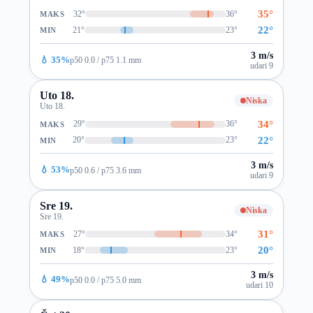
35°
32°
36°
MAKS
22°
21°
23°
MIN
3 m/s
💧 35%
p50 0.0 / p75 1.1 mm
udari 9
Uto 18.
Niska
Uto 18.
34°
29°
36°
MAKS
22°
20°
23°
MIN
3 m/s
💧 53%
p50 0.6 / p75 3.6 mm
udari 9
Sre 19.
Niska
Sre 19.
31°
27°
34°
MAKS
20°
18°
23°
MIN
3 m/s
💧 49%
p50 0.0 / p75 5.0 mm
udari 10