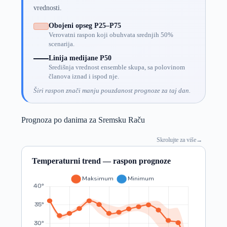
vrednosti.
Obojeni opseg P25–P75
Verovatni raspon koji obuhvata srednjih 50%
scenarija.
Linija medijane P50
Središnja vrednost ensemble skupa, sa polovinom
članova iznad i ispod nje.
Širi raspon znači manju pouzdanost prognoze za taj dan.
Prognoza po danima za Sremsku Raču
Skrolujte za više
→
Temperaturni trend — raspon prognoze