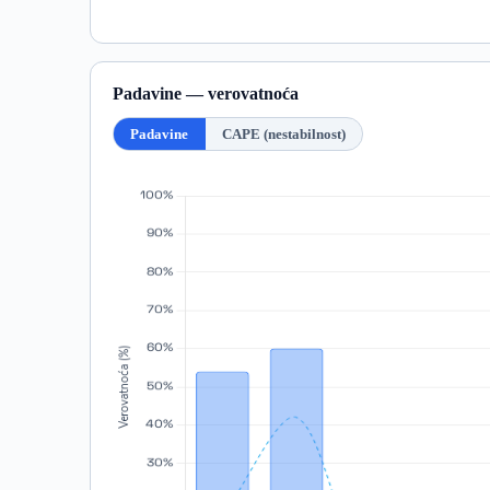
Padavine — verovatnoća
Padavine
CAPE (nestabilnost)