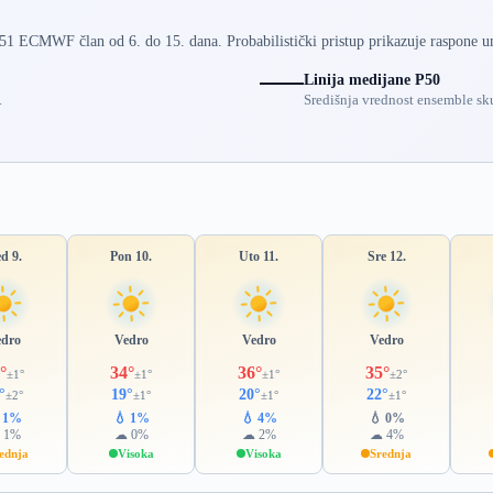
 51 ECMWF član od 6. do 15. dana. Probabilistički pristup prikazuje raspone u
Linija medijane P50
.
Središnja vrednost ensemble sku
d 9.
Pon 10.
Uto 11.
Sre 12.
edro
Vedro
Vedro
Vedro
°
34°
36°
35°
±1°
±1°
±1°
±2°
°
19°
20°
22°
±2°
±1°
±1°
±1°
 1%
💧 1%
💧 4%
💧 0%
 1%
☁ 0%
☁ 2%
☁ 4%
ednja
Visoka
Visoka
Srednja