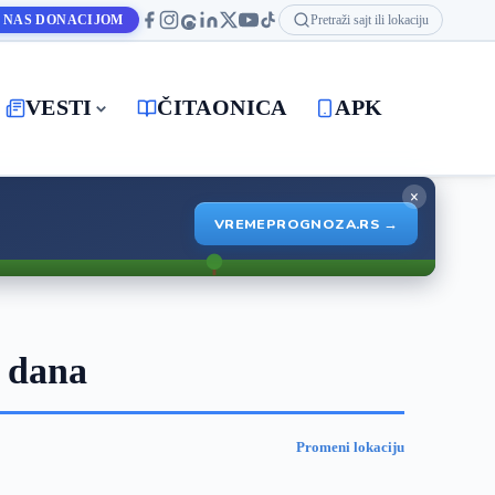
 NAS DONACIJOM
Pretraži sajt ili lokaciju
VESTI
ČITAONICA
APK
×
VREMEPROGNOZA.RS →
 dana
Promeni lokaciju