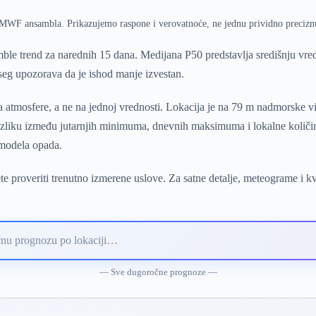
ECMWF ansambla. Prikazujemo raspone i verovatnoće, ne jednu prividno precizn
le trend za narednih 15 dana. Medijana P50 predstavlja središnju vr
pseg upozorava da je ishod manje izvestan.
 atmosfere, a ne na jednoj vrednosti. Lokacija je na 79 m nadmorske v
 razliku između jutarnjih minimuma, dnevnih maksimuma i lokalne količi
 modela opada.
e proveriti trenutno izmerene uslove. Za satne detalje, meteograme i k
— Sve dugoročne prognoze —