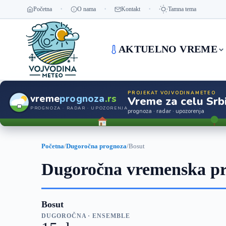
Početna
O nama
Kontakt
Tamna tema
AKTUELNO VREME
PROJEKAT VOJVODINAMETEO
vreme
prognoza
.rs
Vreme za celu Srbi
PROGNOZA · RADAR · UPOZORENJA
prognoza · radar · upozorenja
Početna
/
Dugoročna prognoza
/
Bosut
Dugoročna vremenska pr
Bosut
DUGOROČNA · ENSEMBLE