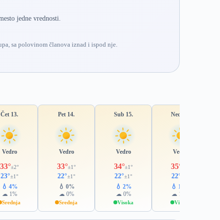
mesto jedne vrednosti.
pa, sa polovinom članova iznad i ispod nje.
Čet 13.
Pet 14.
Sub 15.
Ned 16.
Vedro
Vedro
Vedro
Vedro
33°
33°
34°
35°
±2°
±1°
±1°
±1°
23°
22°
22°
22°
±1°
±1°
±1°
±1°
💧 4%
💧 0%
💧 2%
💧 14%
☁ 1%
☁ 0%
☁ 0%
☁ 11%
Srednja
Srednja
Visoka
Visoka