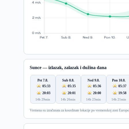
Sunce — izlazak, zalazak i dužina dana
Pet 7.8.
Sub 8.8.
Ned 9.8.
Pon 10.8.
05:33
05:35
05:36
05:37
20:03
20:01
20:00
19:58
14h 29min
14h 26min
14h 23min
14h 21min
Vremena su izračunata za koordinate lokacije po vremenskoj zoni Europe