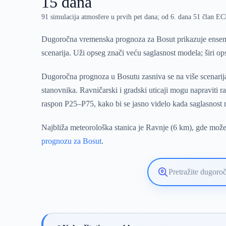
15 dana
91 simulacija atmosfere u prvih pet dana; od 6. dana 51 član 
Dugoročna vremenska prognoza za Bosut prikazuje ensemb
scenarija. Uži opseg znači veću saglasnost modela; širi o
Dugoročna prognoza u Bosutu zasniva se na više scenarija
stanovnika. Ravničarski i gradski uticaji mogu napraviti
raspon P25–P75, kako bi se jasno videlo kada saglasnost
Najbliža meteorološka stanica je Ravnje (6 km), gde možet
prognozu za Bosut
.
Pretražite
lokaciju
vremenske
prognoze