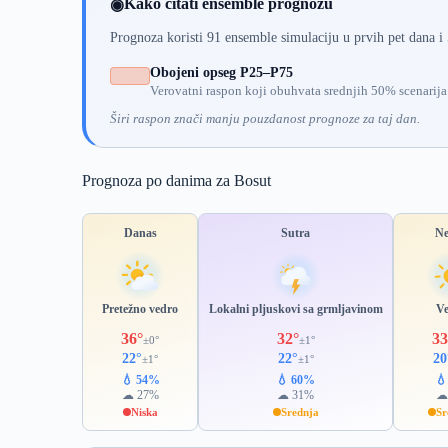
Kako čitati ensemble prognozu
◉
Prognoza koristi 91 ensemble simulaciju u prvih pet dana i
Obojeni opseg P25–P75
Verovatni raspon koji obuhvata srednjih 50% scenarija
Širi raspon znači manju pouzdanost prognoze za taj dan.
Prognoza po danima za Bosut
Danas
Sutra
Ne
Pretežno vedro
Lokalni pljuskovi sa grmljavinom
V
36°
32°
33
±0°
±1°
22°
22°
20
±1°
±1°
💧 54%
💧 60%

☁ 27%
☁ 31%
☁
Niska
Srednja
Sr