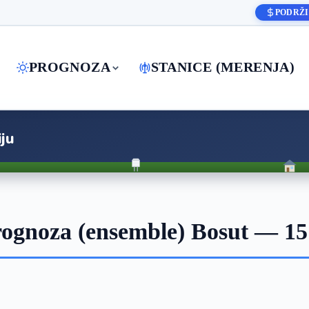
PODRŽI
PROGNOZA
STANICE (MERENJA)
ju
ognoza (ensemble) Bosut — 15