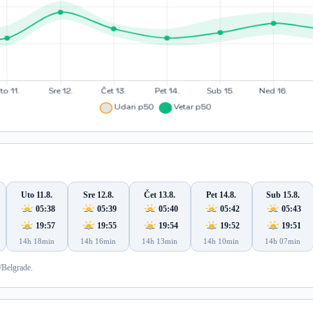
Uto 11.8.
Sre 12.8.
Čet 13.8.
Pet 14.8.
Sub 15.8.
05:38
05:39
05:40
05:42
05:43
19:57
19:55
19:54
19:52
19:51
14h 18min
14h 16min
14h 13min
14h 10min
14h 07min
/Belgrade.