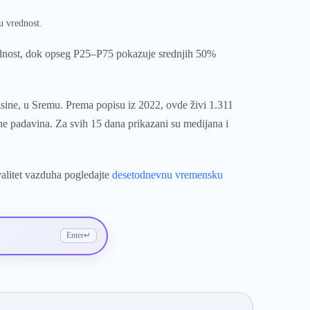
u vrednost.
ednost, dok opseg P25–P75 pokazuje srednjih 50%
isine, u Sremu. Prema popisu iz 2022, ovde živi 1.311
ne padavina. Za svih 15 dana prikazani su medijana i
valitet vazduha pogledajte
desetodnevnu vremensku
Enter
↵