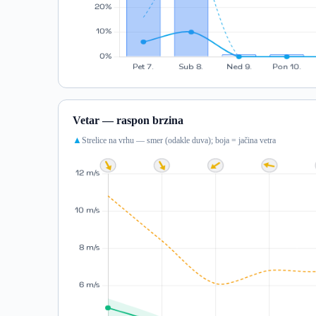
Vetar — raspon brzina
Strelice na vrhu — smer (odakle duva); boja = jačina vetra
▲