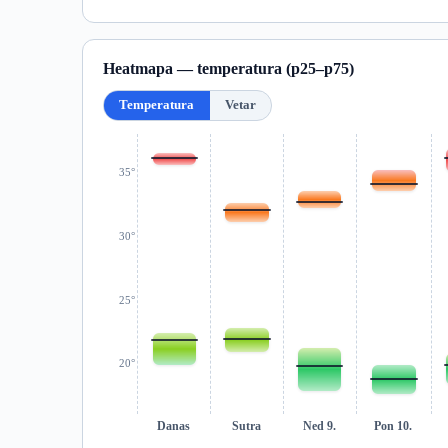
Heatmapa — temperatura (p25–p75)
Temperatura
Vetar
35°
30°
25°
20°
Danas
Sutra
Ned 9.
Pon 10.