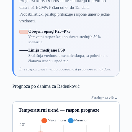
Prognoza koristi 91 ensemble simulaciju u prvih pet
dana i 51 ECMWF član od 6. do 15. dana.
Probabilistički pristup prikazuje raspone umesto jedne
vrednosti.
Obojeni opseg P25–P75
Verovatni raspon koji obuhvata srednjih 50%
scenarija.
Linija medijane P50
Središnja vrednost ensemble skupa, sa polovinom
članova iznad i ispod nje.
Širi raspon znači manju pouzdanost prognoze za taj dan.
Prognoza po danima za Radenković
Skrolujte za više
→
Temperaturni trend — raspon prognoze