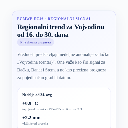
ECMWF EC46 · REGIONALNI SIGNAL
Regionalni trend za Vojvodinu
od 16. do 30. dana
Nije dnevna prognoza
Vrednosti predstavljaju nedeljne anomalije za tačku
„Vojvodina (centar)“. One važe kao širi signal za
Bačku, Banat i Srem, a ne kao precizna prognoza
za pojedinačan grad ili datum.
Nedelja od 24. avg
+0.9 °C
toplije od proseka · P25–P75: -0.6 do +2.3 °C
+2.2 mm
vlažnije od proseka