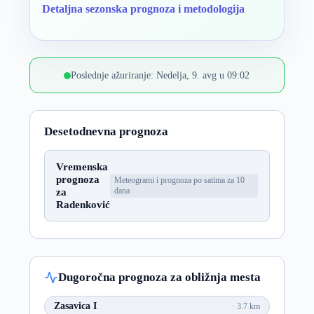
Detaljna sezonska prognoza i metodologija
Poslednje ažuriranje: Nedelja, 9. avg u 09:02
Desetodnevna prognoza
Vremenska
prognoza
Meteogrami i prognoza po satima za 10
za
dana
Radenković
Dugoročna prognoza za obližnja mesta
Zasavica I
3.7 km