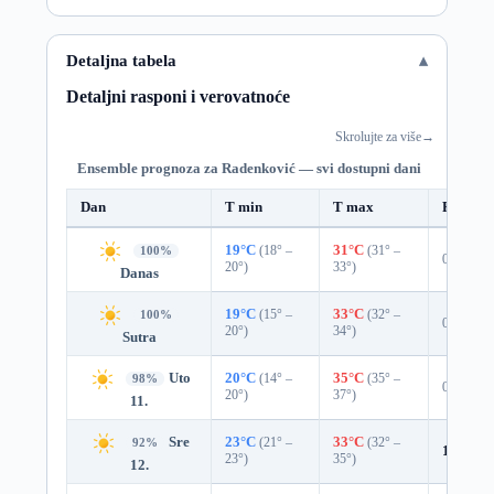
Detaljna tabela
Detaljni rasponi i verovatnoće
Skrolujte za više
→
Ensemble prognoza za Radenković — svi dostupni dani
Dan
T min
T max
Padavin
19°C
(18° –
31°C
(31° –
100%
0%
20°)
33°)
Danas
19°C
(15° –
33°C
(32° –
100%
0%
20°)
34°)
Sutra
Uto
20°C
(14° –
35°C
(35° –
98%
0%
20°)
37°)
11.
Sre
23°C
(21° –
33°C
(32° –
92%
1%
0.0
23°)
35°)
12.