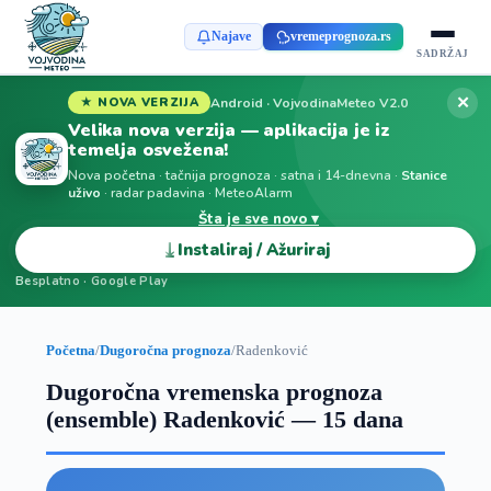
Najave
vremeprognoza.rs
SADRŽAJ
✕
Android · VojvodinaMeteo V2.0
★ NOVA VERZIJA
Velika nova verzija — aplikacija je iz
temelja osvežena!
Nova početna · tačnija prognoza · satna i 14-dnevna ·
Stanice
uživo
· radar padavina · MeteoAlarm
Šta je sve novo ▾
⤓
Instaliraj / Ažuriraj
Besplatno · Google Play
Početna
/
Dugoročna prognoza
/
Radenković
Dugoročna vremenska prognoza
(ensemble) Radenković — 15 dana