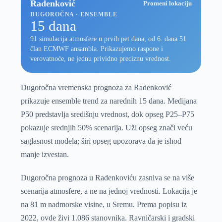
Radenković
Promeni lokaciju
DUGOROČNA · ENSEMBLE
15 dana
91 simulacija atmosfere u prvih pet dana; od 6. dana 51
član ECMWF ansambla. Prikazujemo raspone i
verovatnoće, ne jednu prividno preciznu vrednost.
Dugoročna vremenska prognoza za Radenković
prikazuje ensemble trend za narednih 15 dana. Medijana
P50 predstavlja središnju vrednost, dok opseg P25–P75
pokazuje srednjih 50% scenarija. Uži opseg znači veću
saglasnost modela; širi opseg upozorava da je ishod
manje izvestan.
Dugoročna prognoza u Radenkoviću zasniva se na više
scenarija atmosfere, a ne na jednoj vrednosti. Lokacija je
na 81 m nadmorske visine, u Sremu. Prema popisu iz
2022, ovde živi 1.086 stanovnika. Ravničarski i gradski