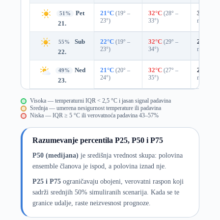
Pet
21°C
(19° –
32°C
(28° –
31%
0.0
51%
23°)
33°)
mm)
21.
Sub
22°C
(19° –
32°C
(29° –
25%
0.0
55%
23°)
34°)
mm)
22.
Ned
21°C
(20° –
32°C
(27° –
29%
0.0
49%
24°)
35°)
mm)
23.
Visoka — temperaturni IQR < 2,5 °C i jasan signal padavina
Srednja — umerena nesigurnost temperature ili padavina
Niska — IQR ≥ 5 °C ili verovatnoća padavina 43–57%
Razumevanje percentila P25, P50 i P75
P50 (medijana)
je središnja vrednost skupa: polovina
ensemble članova je ispod, a polovina iznad nje.
P25 i P75
ograničavaju obojeni, verovatni raspon koji
sadrži srednjih 50% simuliranih scenarija. Kada se te
granice udalje, raste neizvesnost prognoze.