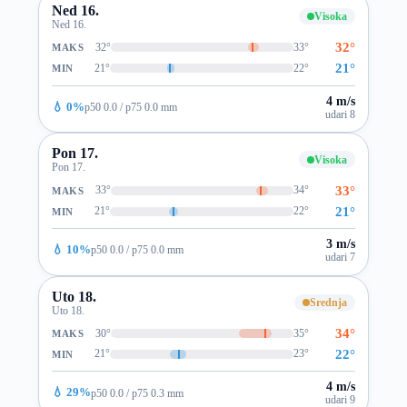
Ned 16.
Visoka
Ned 16.
32°
32°
33°
MAKS
21°
21°
22°
MIN
4 m/s
💧 0%
p50 0.0 / p75 0.0 mm
udari 8
Pon 17.
Visoka
Pon 17.
33°
33°
34°
MAKS
21°
21°
22°
MIN
3 m/s
💧 10%
p50 0.0 / p75 0.0 mm
udari 7
Uto 18.
Srednja
Uto 18.
34°
30°
35°
MAKS
22°
21°
23°
MIN
4 m/s
💧 29%
p50 0.0 / p75 0.3 mm
udari 9