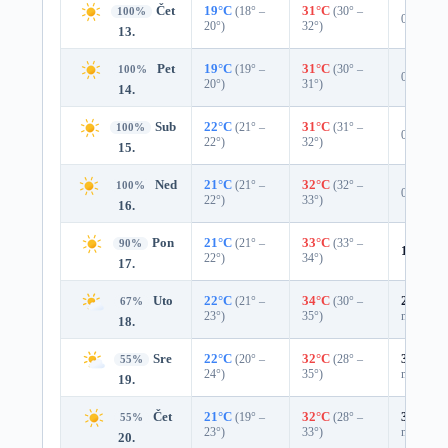
Čet
19°C
(18° –
31°C
(30° –
100%
0%
20°)
32°)
13.
Pet
19°C
(19° –
31°C
(30° –
100%
0%
20°)
31°)
14.
Sub
22°C
(21° –
31°C
(31° –
100%
0%
22°)
32°)
15.
Ned
21°C
(21° –
32°C
(32° –
100%
0%
22°)
33°)
16.
Pon
21°C
(21° –
33°C
(33° –
90%
10%
0.
22°)
34°)
17.
Uto
22°C
(21° –
34°C
(30° –
29%
0.0
67%
23°)
35°)
mm)
18.
Sre
22°C
(20° –
32°C
(28° –
37%
0.0
55%
24°)
35°)
mm)
19.
Čet
21°C
(19° –
32°C
(28° –
35%
0.0
55%
23°)
33°)
mm)
20.