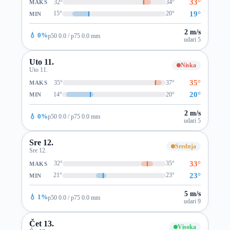
33°
32°
34°
MAKS
19°
15°
20°
MIN
2 m/s
💧 0%
p50 0.0 / p75 0.0 mm
udari 5
Uto 11.
Niska
Uto 11.
35°
35°
37°
MAKS
20°
14°
20°
MIN
2 m/s
💧 0%
p50 0.0 / p75 0.0 mm
udari 5
Sre 12.
Srednja
Sre 12.
33°
32°
35°
MAKS
23°
21°
23°
MIN
5 m/s
💧 1%
p50 0.0 / p75 0.0 mm
udari 9
Čet 13.
Visoka