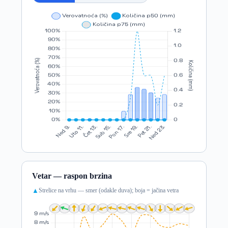
Vetar — raspon brzina
Strelice na vrhu — smer (odakle duva); boja = jačina vetra
▲