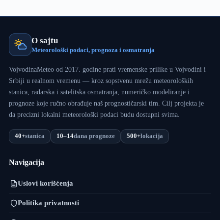
O sajtu
Meteorološki podaci, prognoza i osmatranja
VojvodinaMeteo od 2017. godine prati vremenske prilike u Vojvodini i
Srbiji u realnom vremenu — kroz sopstvenu mrežu meteoroloških
stanica, radarska i satelitska osmatranja, numeričko modeliranje i
prognoze koje ručno obrađuje naš prognostičarski tim. Cilj projekta je
da precizni lokalni meteorološki podaci budu dostupni svima.
40+
stanica
10–14
dana prognoze
500+
lokacija
Navigacija
Uslovi korišćenja
Politika privatnosti