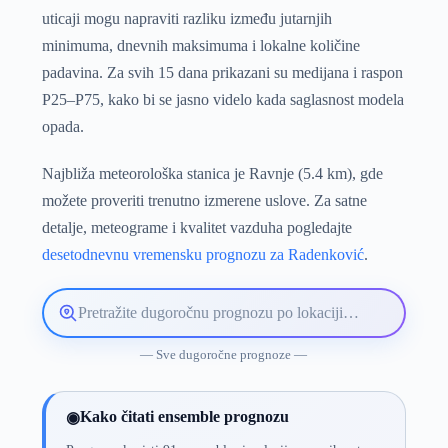
uticaji mogu napraviti razliku između jutarnjih
minimuma, dnevnih maksimuma i lokalne količine
padavina. Za svih 15 dana prikazani su medijana i raspon
P25–P75, kako bi se jasno videlo kada saglasnost modela
opada.
Najbliža meteorološka stanica je Ravnje (5.4 km), gde
možete proveriti trenutno izmerene uslove. Za satne
detalje, meteograme i kvalitet vazduha pogledajte
desetodnevnu vremensku prognozu za Radenković
.
Pretražite
lokaciju
vremenske
— Sve dugoročne prognoze —
prognoze
Kako čitati ensemble prognozu
◉