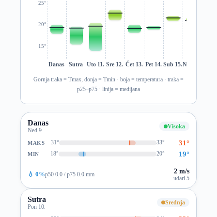
25°
20°
15°
Danas
Sutra
Uto 11.
Sre 12.
Čet 13.
Pet 14.
Sub 15.
Ned 16.
Pon 1
Gornja traka = Tmax, donja = Tmin · boja = temperatura · traka =
p25–p75 · linija = medijana
Danas
Visoka
Ned 9.
31°
31°
33°
MAKS
19°
18°
20°
MIN
2 m/s
💧 0%
p50 0.0 / p75 0.0 mm
udari 5
Sutra
Srednja
Pon 10.