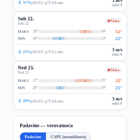
3 m/s
💧 31%
p50 0.0 / p75 0.6 mm
udari 8
Sub 22.
Niska
Sub 22.
32°
29°
34°
MAKS
22°
19°
23°
MIN
3 m/s
💧 25%
p50 0.0 / p75 0.2 mm
udari 8
Ned 23.
Niska
Ned 23.
32°
27°
35°
MAKS
21°
20°
24°
MIN
3 m/s
💧 29%
p50 0.0 / p75 0.6 mm
udari 8
Padavine — verovatnoća
Padavine
CAPE (nestabilnost)