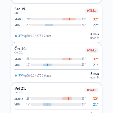
Sre 19.
Niska
Sre 19.
32°
28°
35°
MAKS
22°
20°
24°
MIN
4 m/s
💧 37%
p50 0.0 / p75 1.2 mm
udari 9
Čet 20.
Niska
Čet 20.
32°
28°
33°
MAKS
21°
19°
23°
MIN
3 m/s
💧 35%
p50 0.0 / p75 0.6 mm
udari 8
Pet 21.
Niska
Pet 21.
32°
28°
33°
MAKS
21°
19°
23°
MIN