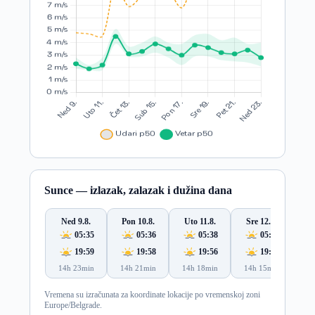
Sunce — izlazak, zalazak i dužina dana
Ned 9.8.
Pon 10.8.
Uto 11.8.
Sre 12.8.
Če
05:35
05:36
05:38
05:39
19:59
19:58
19:56
19:55
14h 23min
14h 21min
14h 18min
14h 15min
14
Vremena su izračunata za koordinate lokacije po vremenskoj zoni
Europe/Belgrade.