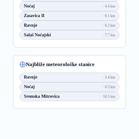
Noćaj
4.4 km
Zasavica II
6.1 km
Ravnje
6.2 km
Salaš Noćajski
7.7 km
Najbliže meteorološke stanice
Ravnje
5.4 km
Noćaj
6.5 km
Sremska Mitrovica
10.5 km