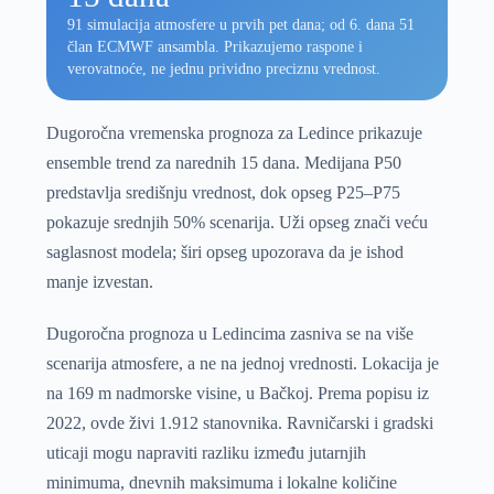
91 simulacija atmosfere u prvih pet dana; od 6. dana 51
član ECMWF ansambla. Prikazujemo raspone i
verovatnoće, ne jednu prividno preciznu vrednost.
Dugoročna vremenska prognoza za Ledince prikazuje
ensemble trend za narednih 15 dana. Medijana P50
predstavlja središnju vrednost, dok opseg P25–P75
pokazuje srednjih 50% scenarija. Uži opseg znači veću
saglasnost modela; širi opseg upozorava da je ishod
manje izvestan.
Dugoročna prognoza u Ledincima zasniva se na više
scenarija atmosfere, a ne na jednoj vrednosti. Lokacija je
na 169 m nadmorske visine, u Bačkoj. Prema popisu iz
2022, ovde živi 1.912 stanovnika. Ravničarski i gradski
uticaji mogu napraviti razliku između jutarnjih
minimuma, dnevnih maksimuma i lokalne količine