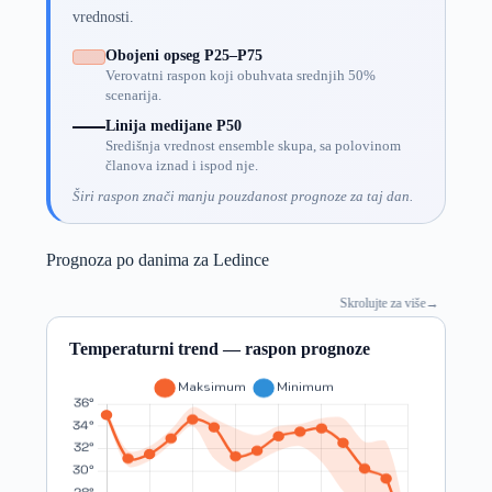
vrednosti.
Obojeni opseg P25–P75
Verovatni raspon koji obuhvata srednjih 50%
scenarija.
Linija medijane P50
Središnja vrednost ensemble skupa, sa polovinom
članova iznad i ispod nje.
Širi raspon znači manju pouzdanost prognoze za taj dan.
Prognoza po danima za Ledince
Skrolujte za više
→
Temperaturni trend — raspon prognoze