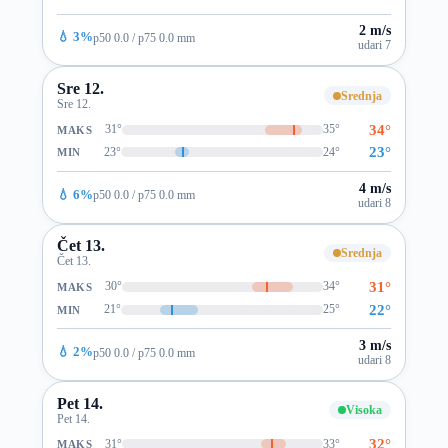
2 m/s
💧 3%
p50 0.0 / p75 0.0 mm
udari 7
Sre 12.
Srednja
Sre 12.
34°
31°
35°
MAKS
23°
23°
24°
MIN
4 m/s
💧 6%
p50 0.0 / p75 0.0 mm
udari 8
Čet 13.
Srednja
Čet 13.
31°
30°
34°
MAKS
22°
21°
25°
MIN
3 m/s
💧 2%
p50 0.0 / p75 0.0 mm
udari 8
Pet 14.
Visoka
Pet 14.
32°
31°
33°
MAKS