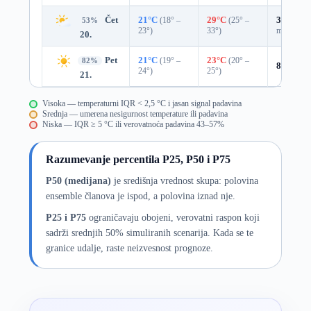
Čet
21°C
(18° –
29°C
(25° –
39%
0.0
53%
23°)
33°)
mm)
20.
Pet
21°C
(19° –
23°C
(20° –
82%
8%
0.0 
24°)
25°)
21.
Visoka — temperaturni IQR < 2,5 °C i jasan signal padavina
Srednja — umerena nesigurnost temperature ili padavina
Niska — IQR ≥ 5 °C ili verovatnoća padavina 43–57%
Razumevanje percentila P25, P50 i P75
P50 (medijana)
je središnja vrednost skupa: polovina
ensemble članova je ispod, a polovina iznad nje.
P25 i P75
ograničavaju obojeni, verovatni raspon koji
sadrži srednjih 50% simuliranih scenarija. Kada se te
granice udalje, raste neizvesnost prognoze.