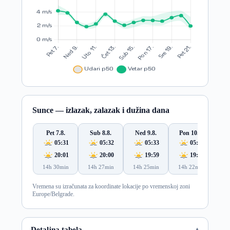
Sunce — izlazak, zalazak i dužina dana
Pet 7.8.
Sub 8.8.
Ned 9.8.
Pon 10.8.
Ut
05:31
05:32
05:33
05:35
20:01
20:00
19:59
19:57
14h 30min
14h 27min
14h 25min
14h 22min
14
Vremena su izračunata za koordinate lokacije po vremenskoj zoni
Europe/Belgrade.
Detaljna tabela