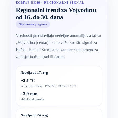
ECMWF EC46 · REGIONALNI SIGNAL
Regionalni trend za Vojvodinu
od 16. do 30. dana
Nije dnevna prognoza
Vrednosti predstavljaju nedeljne anomalije za tačku
„Vojvodina (centar)“. One važe kao širi signal za
Bačku, Banat i Srem, a ne kao precizna prognoza
za pojedinačan grad ili datum.
Nedelja od 17. avg
+2.1 °C
toplije od proseka · P25–P75: +0.2 do +3.9 °C
+3.9 mm
vlažnije od proseka
Nedelja od 24. avg