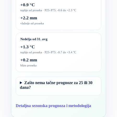
+0.9 °C
toplije od proseka · P25–P75: -0.6 do +2.3 °C
+2.2 mm
vlažnije od proseka
Nedelja od 31. avg
+1.3 °C
toplije od proseka · P25–P75: -0.7 do +3.4 °C
+0.2 mm
blizu proseka
Zašto nema tačne prognoze za 25 ili 30
dana?
Detaljna sezonska prognoza i metodologija