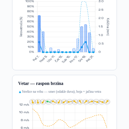
Vetar — raspon brzina
Strelice na vrhu — smer (odakle duva); boja = jačina vetra
▲