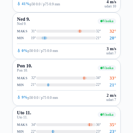
4 m/s
💧 41%
p50 0.0 / p75 0.9 mm
udari 10
Ned 9.
Visoka
Ned 9.
32°
31°
32°
MAKS
20°
19°
21°
MIN
3 m/s
💧 0%
p50 0.0 / p75 0.0 mm
udari 7
Pon 10.
Visoka
Pon 10.
33°
32°
34°
MAKS
21°
21°
22°
MIN
2 m/s
💧 9%
p50 0.0 / p75 0.0 mm
udari 7
Uto 11.
Visoka
Uto 11.
35°
34°
36°
MAKS
23°
22°
23°
MIN