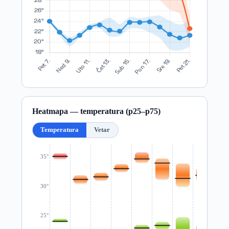
Heatmapa — temperatura (p25–p75)
Temperatura
Vetar
35°
30°
25°