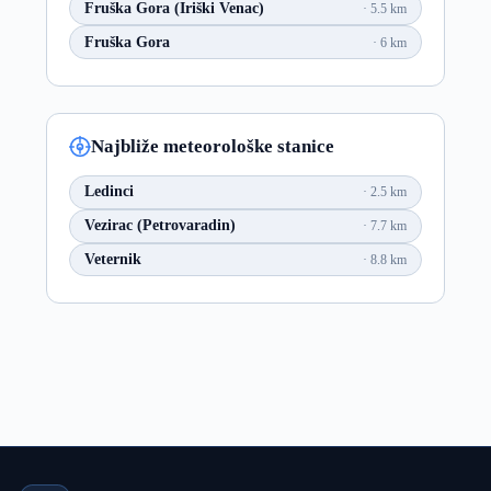
Fruška Gora (Iriški Venac)
5.5 km
Fruška Gora
6 km
Najbliže meteorološke stanice
Ledinci
2.5 km
Vezirac (Petrovaradin)
7.7 km
Veternik
8.8 km