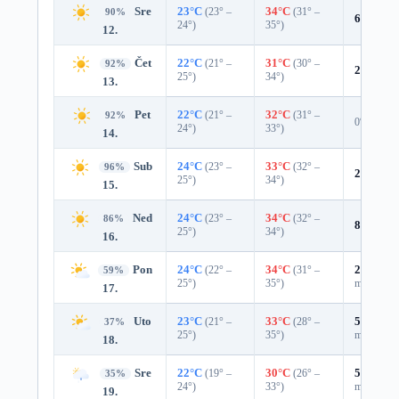
Sre
23°C
(23° –
34°C
(31° –
90%
6%
0.0 
24°)
35°)
12.
Čet
22°C
(21° –
31°C
(30° –
92%
2%
0.0 
25°)
34°)
13.
Pet
22°C
(21° –
32°C
(31° –
92%
0%
24°)
33°)
14.
Sub
24°C
(23° –
33°C
(32° –
96%
2%
0.0 
25°)
34°)
15.
Ned
24°C
(23° –
34°C
(32° –
86%
8%
0.0 
25°)
34°)
16.
Pon
24°C
(22° –
34°C
(31° –
27%
0.0
59%
25°)
35°)
mm)
17.
Uto
23°C
(21° –
33°C
(28° –
51%
0.3
37%
25°)
35°)
mm)
18.
Sre
22°C
(19° –
30°C
(26° –
55%
0.6
35%
24°)
33°)
mm)
19.