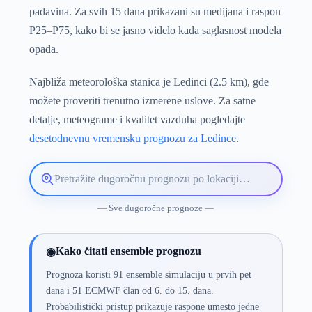
padavina. Za svih 15 dana prikazani su medijana i raspon
P25–P75, kako bi se jasno videlo kada saglasnost modela
opada.
Najbliža meteorološka stanica je Ledinci (2.5 km), gde
možete proveriti trenutno izmerene uslove. Za satne
detalje, meteograme i kvalitet vazduha pogledajte
desetodnevnu vremensku prognozu za Ledince
.
Pretražite
lokaciju
vremenske
— Sve dugoročne prognoze —
prognoze
Kako čitati ensemble prognozu
◉
Prognoza koristi 91 ensemble simulaciju u prvih pet
dana i 51 ECMWF član od 6. do 15. dana.
Probabilistički pristup prikazuje raspone umesto jedne