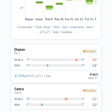
20°
Danas
Sutra
Ned 9.
Pon 10.
Uto 11.
Sre 12.
Čet 13.
Pet 14.
Sub 1
Gornja traka = Tmax, donja = Tmin · boja = temperatura · traka =
p25–p75 · linija = medijana
Danas
Srednja
Pet 7.
35°
35°
36°
MAKS
24°
24°
24°
MIN
4 m/s
💧 73%
p50 0.6 / p75 1.7 mm
udari 11
Sutra
Srednja
Sub 8.
31°
30°
32°
MAKS
22°
21°
22°
MIN