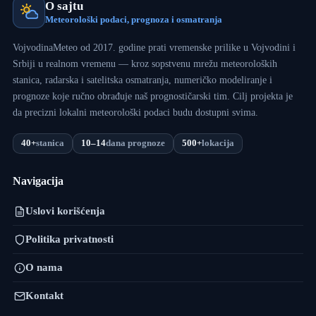
O sajtu
Meteorološki podaci, prognoza i osmatranja
VojvodinaMeteo od 2017. godine prati vremenske prilike u Vojvodini i
Srbiji u realnom vremenu — kroz sopstvenu mrežu meteoroloških
stanica, radarska i satelitska osmatranja, numeričko modeliranje i
prognoze koje ručno obrađuje naš prognostičarski tim. Cilj projekta je
da precizni lokalni meteorološki podaci budu dostupni svima.
40+
stanica
10–14
dana prognoze
500+
lokacija
Navigacija
Uslovi korišćenja
Politika privatnosti
O nama
Kontakt