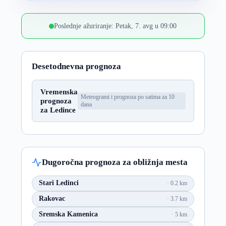
Poslednje ažuriranje: Petak, 7. avg u 09:00
Desetodnevna prognoza
Vremenska
Meteogrami i prognoza po satima za 10
prognoza
dana
za Ledince
Dugoročna prognoza za obližnja mesta
Stari Ledinci
0.2 km
Rakovac
3.7 km
Sremska Kamenica
5 km