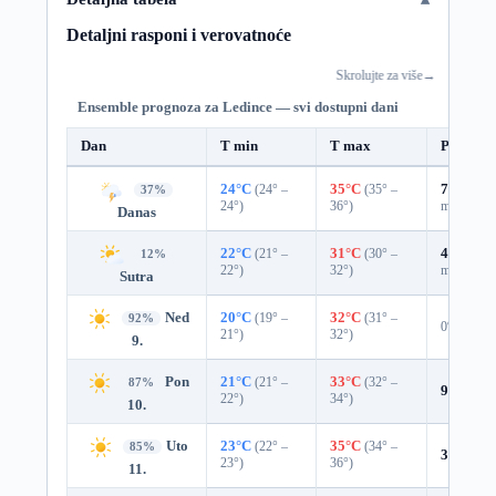
Detaljni rasponi i verovatnoće
Skrolujte za više
→
Ensemble prognoza za Ledince — svi dostupni dani
Dan
T min
T max
Padavin
24°C
(24° –
35°C
(35° –
73%
0.6
37%
24°)
36°)
mm)
Danas
22°C
(21° –
31°C
(30° –
41%
0.0
12%
22°)
32°)
mm)
Sutra
Ned
20°C
(19° –
32°C
(31° –
92%
0%
21°)
32°)
9.
Pon
21°C
(21° –
33°C
(32° –
87%
9%
0.0 
22°)
34°)
10.
Uto
23°C
(22° –
35°C
(34° –
85%
3%
0.0 
23°)
36°)
11.