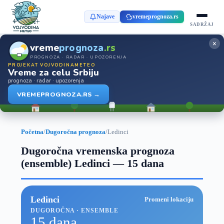
Najave
vremeprognoza.rs
SADRŽAJ
×
vreme
prognoza
.rs
PROGNOZA · RADAR · UPOZORENJA
PROJEKAT VOJVODINAMETEO
Vreme za celu Srbiju
prognoza · radar · upozorenja
VREMEPROGNOZA.RS →
Početna
/
Dugoročna prognoza
/
Ledinci
Dugoročna vremenska prognoza
(ensemble) Ledinci — 15 dana
Ledinci
Promeni lokaciju
DUGOROČNA · ENSEMBLE
15 dana