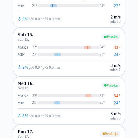
22°
21°
24°
MIN
2 m/s
💧 0%
p50 0.0 / p75 0.0 mm
udari 6
Sub 15.
Visoka
Sub 15.
33°
32°
34°
MAKS
24°
23°
25°
MIN
3 m/s
💧 2%
p50 0.0 / p75 0.0 mm
udari 7
Ned 16.
Visoka
Ned 16.
34°
32°
34°
MAKS
24°
23°
25°
MIN
3 m/s
💧 8%
p50 0.0 / p75 0.0 mm
udari 8
Pon 17.
Srednja
Pon 17.