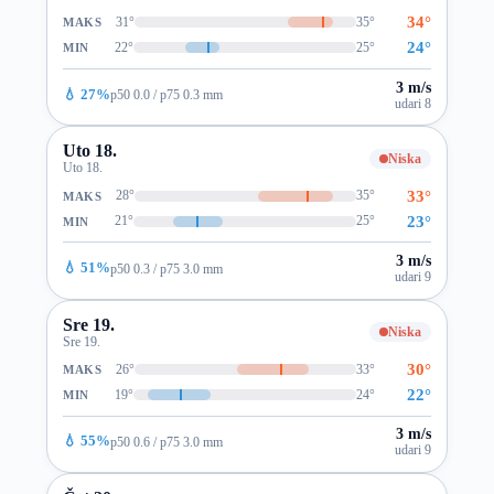
34°
31°
35°
MAKS
24°
22°
25°
MIN
3 m/s
💧 27%
p50 0.0 / p75 0.3 mm
udari 8
Uto 18.
Niska
Uto 18.
33°
28°
35°
MAKS
23°
21°
25°
MIN
3 m/s
💧 51%
p50 0.3 / p75 3.0 mm
udari 9
Sre 19.
Niska
Sre 19.
30°
26°
33°
MAKS
22°
19°
24°
MIN
3 m/s
💧 55%
p50 0.6 / p75 3.0 mm
udari 9