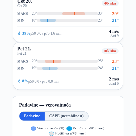
Čet 20.
Niska
Čet 20.
29°
25°
33°
MAKS
21°
18°
23°
MIN
4 m/s
💧 39%
p50 0.0 / p75 1.6 mm
udari 9
Pet 21.
Niska
Pet 21.
23°
20°
25°
MAKS
21°
19°
24°
MIN
2 m/s
💧 8%
p50 0.0 / p75 0.0 mm
udari 6
Padavine — verovatnoća
Padavine
CAPE (nestabilnost)