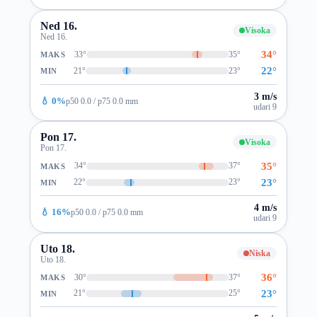
Ned 16.
Visoka
Ned 16.
34°
33°
35°
MAKS
22°
21°
23°
MIN
3 m/s
💧 0%
p50 0.0 / p75 0.0 mm
udari 9
Pon 17.
Visoka
Pon 17.
35°
34°
37°
MAKS
23°
22°
23°
MIN
4 m/s
💧 16%
p50 0.0 / p75 0.0 mm
udari 9
Uto 18.
Niska
Uto 18.
36°
30°
37°
MAKS
23°
21°
25°
MIN