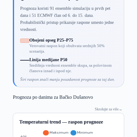
Prognoza koristi 91 ensemble simulaciju u prvih pet
dana i 51 ECMWF član od 6. do 15. dana.
Probabilistički pristup prikazuje raspone umesto jedne
vrednosti.
Obojeni opseg P25–P75
Verovatni raspon koji obuhvata srednjih 50%
scenarija.
Linija medijane P50
Središnja vrednost ensemble skupa, sa polovinom
članova iznad i ispod nje.
Širi raspon znači manju pouzdanost prognoze za taj dan.
Prognoza po danima za Bačko Dušanovo
Skrolujte za više
→
Temperaturni trend — raspon prognoze