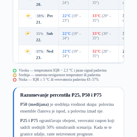
24°)
35°)
mm)
20.
Pet
22°C
(19° –
33°C
(29° –
33%
0.0
59%
23°)
35°)
mm)
21.
Sub
22°C
(19° –
33°C
(30° –
33%
0.0
55%
24°)
35°)
mm)
22.
Ned
22°C
(19° –
32°C
(28° –
27%
0.0
57%
24°)
35°)
mm)
23.
Visoka — temperaturni IQR < 2,5 °C i jasan signal padavina
Srednja — umerena nesigurnost temperature ili padavina
Niska — IQR ≥ 5 °C ili verovatnoća padavina 43–57%
Razumevanje percentila P25, P50 i P75
P50 (medijana)
je središnja vrednost skupa: polovina
ensemble članova je ispod, a polovina iznad nje.
P25 i P75
ograničavaju obojeni, verovatni raspon koji
sadrži srednjih 50% simuliranih scenarija. Kada se te
granice udalje, raste neizvesnost prognoze.