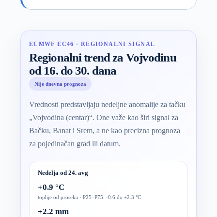
ECMWF EC46 · REGIONALNI SIGNAL
Regionalni trend za Vojvodinu
od 16. do 30. dana
Nije dnevna prognoza
Vrednosti predstavljaju nedeljne anomalije za tačku
„Vojvodina (centar)“. One važe kao širi signal za
Bačku, Banat i Srem, a ne kao precizna prognoza
za pojedinačan grad ili datum.
Nedelja od 24. avg
+0.9 °C
toplije od proseka · P25–P75: -0.6 do +2.3 °C
+2.2 mm