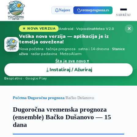
Najave
vremeprognoza.rs
SADRŽAJ
✕
Android · VojvodinaMeteo V2.0
★ NOVA VERZIJA
Velika nova verzija — aplikacija je iz
temelja osvežena!
Nova početna · tačnija prognoza · satna i 14-dnevna ·
Stanice
uživo
· radar padavina · MeteoAlarm
Šta je sve novo ▾
⤓
Instaliraj / Ažuriraj
Besplatno · Google Play
Početna
/
Dugoročna prognoza
/
Bačko Dušanovo
Dugoročna vremenska prognoza
(ensemble) Bačko Dušanovo — 15
dana