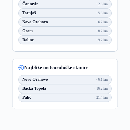
Čantavir
2.3 km
Tornjoš
5.3 km
Novo Orahovo
6.7 km
Orom
8.7 km
Doline
9.2 km
Najbliže meteorološke stanice
Novo Orahovo
6.1 km
Bačka Topola
16.2 km
Palić
21.4 km