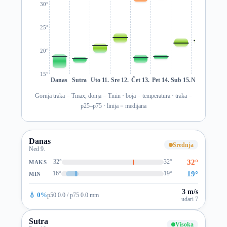
30°
25°
20°
15°
Danas
Sutra
Uto 11.
Sre 12.
Čet 13.
Pet 14.
Sub 15.
Ned 16.
Pon 1
Gornja traka = Tmax, donja = Tmin · boja = temperatura · traka =
p25–p75 · linija = medijana
Danas
Srednja
Ned 9.
32°
32°
32°
MAKS
19°
16°
19°
MIN
3 m/s
💧 0%
p50 0.0 / p75 0.0 mm
udari 7
Sutra
Visoka