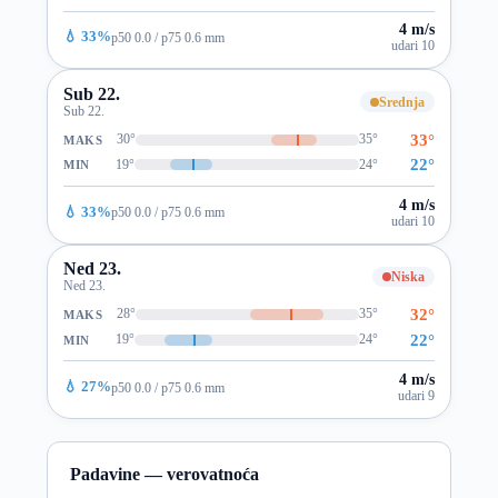
4 m/s
💧 33%
p50 0.0 / p75 0.6 mm
udari 10
Sub 22.
Srednja
Sub 22.
33°
30°
35°
MAKS
22°
19°
24°
MIN
4 m/s
💧 33%
p50 0.0 / p75 0.6 mm
udari 10
Ned 23.
Niska
Ned 23.
32°
28°
35°
MAKS
22°
19°
24°
MIN
4 m/s
💧 27%
p50 0.0 / p75 0.6 mm
udari 9
Padavine — verovatnoća