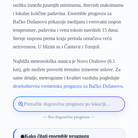
razliku između jutarnjih minimuma, dnevnih maksimuma
i lokalne količine padavina. Ensemble prognoza za
Bačko Dušanovo prikazuje medijanu i verovatni raspon
temperature, padavina i vetra tokom narednih 15 dana;
širenje raspona prema kraju perioda označava veću
neizvesnost. U blizini su i Čantavir i Tornjoš.
Najbliža meteorološka stanica je Novo Orahovo (6.1
km), gde možete proveriti trenutno izmerene uslove. Za
satne detalje, meteograme i kvalitet vazduha pogledajte
desetodnevnu vremensku prognozu za Bačko Dušanovo
.
Pretražite
lokaciju
vremenske
— Sve dugoročne prognoze —
prognoze
Kako čitati ensemble prognozu
◉