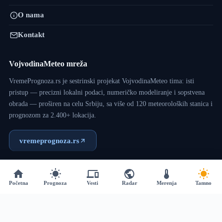
O nama
Kontakt
VojvodinaMeteo mreža
VremePrognoza.rs je sestrinski projekat VojvodinaMeteo tima: isti
pristup — precizni lokalni podaci, numeričko modeliranje i sopstvena
obrada — proširen na celu Srbiju, sa više od 120 meteoroloških stanica i
prognozom za 2.400+ lokacija.
vremeprognoza.rs
Copyright © 2017 - 2026 - VojvodinaMeteo - Dizajn:
VM
Početna
Prognoza
Vesti
Radar
Merenja
Tamno
Team
.