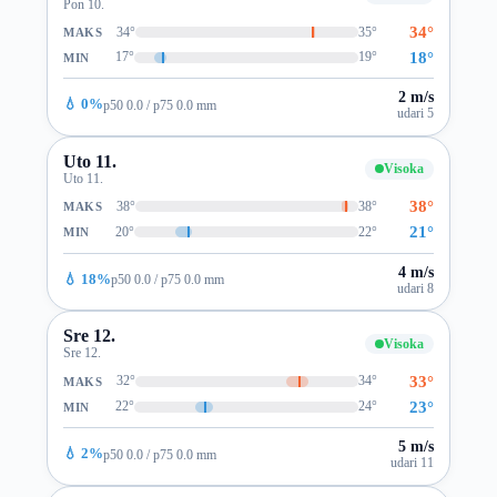
Pon 10.
34°
34°
35°
MAKS
18°
17°
19°
MIN
2 m/s
💧 0%
p50 0.0 / p75 0.0 mm
udari 5
Uto 11.
Visoka
Uto 11.
38°
38°
38°
MAKS
21°
20°
22°
MIN
4 m/s
💧 18%
p50 0.0 / p75 0.0 mm
udari 8
Sre 12.
Visoka
Sre 12.
33°
32°
34°
MAKS
23°
22°
24°
MIN
5 m/s
💧 2%
p50 0.0 / p75 0.0 mm
udari 11