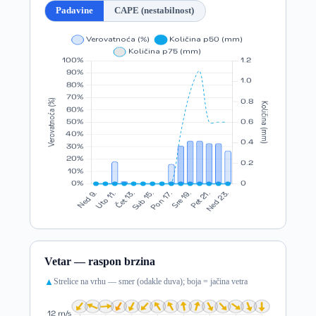
Padavine
CAPE (nestabilnost)
Vetar — raspon brzina
Strelice na vrhu — smer (odakle duva); boja = jačina vetra
▲