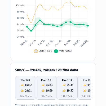
Sunce — izlazak, zalazak i dužina dana
Ned 9.8.
Pon 10.8.
Uto 11.8.
Sre 12.8.
Če
05:32
05:33
05:34
05:35
20:01
19:59
19:57
19:56
14h 28min
14h 26min
14h 23min
14h 20min
14
Vremena su izračunata za koordinate lokacije po vremenskoj zoni