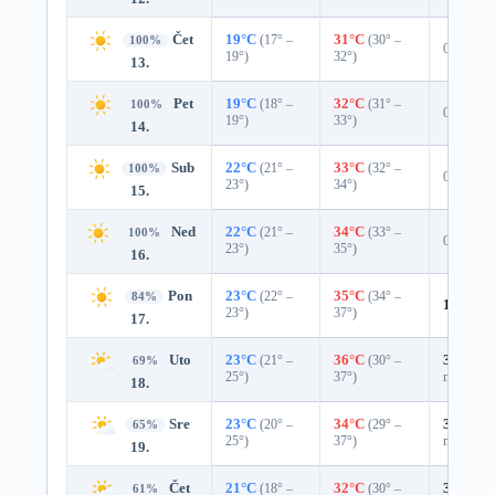
Čet
19°C
(17° –
31°C
(30° –
100%
0%
19°)
32°)
13.
Pet
19°C
(18° –
32°C
(31° –
100%
0%
19°)
33°)
14.
Sub
22°C
(21° –
33°C
(32° –
100%
0%
23°)
34°)
15.
Ned
22°C
(21° –
34°C
(33° –
100%
0%
23°)
35°)
16.
Pon
23°C
(22° –
35°C
(34° –
84%
16%
0.
23°)
37°)
17.
Uto
23°C
(21° –
36°C
(30° –
31%
0.0
69%
25°)
37°)
mm)
18.
Sre
23°C
(20° –
34°C
(29° –
35%
0.0
65%
25°)
37°)
mm)
19.
Čet
21°C
(18° –
32°C
(30° –
35%
0.0
61%