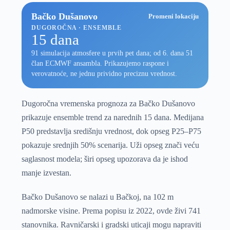
Bačko Dušanovo
Promeni lokaciju
DUGOROČNA · ENSEMBLE
15 dana
91 simulacija atmosfere u prvih pet dana; od 6. dana 51
član ECMWF ansambla. Prikazujemo raspone i
verovatnoće, ne jednu prividno preciznu vrednost.
Dugoročna vremenska prognoza za Bačko Dušanovo
prikazuje ensemble trend za narednih 15 dana. Medijana
P50 predstavlja središnju vrednost, dok opseg P25–P75
pokazuje srednjih 50% scenarija. Uži opseg znači veću
saglasnost modela; širi opseg upozorava da je ishod
manje izvestan.
Bačko Dušanovo se nalazi u Bačkoj, na 102 m
nadmorske visine. Prema popisu iz 2022, ovde živi 741
stanovnika. Ravničarski i gradski uticaji mogu napraviti