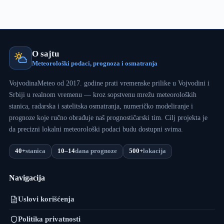
O sajtu
Meteorološki podaci, prognoza i osmatranja
VojvodinaMeteo od 2017. godine prati vremenske prilike u Vojvodini i
Srbiji u realnom vremenu — kroz sopstvenu mrežu meteoroloških
stanica, radarska i satelitska osmatranja, numeričko modeliranje i
prognoze koje ručno obrađuje naš prognostičarski tim. Cilj projekta je
da precizni lokalni meteorološki podaci budu dostupni svima.
40+
stanica
10–14
dana prognoze
500+
lokacija
Navigacija
Uslovi korišćenja
Politika privatnosti