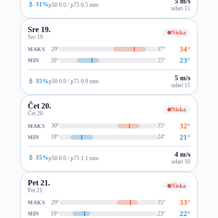
5 m/s
💧 31%
p50 0.0 / p75 0.5 mm
udari 11
Sre 19.
Niska
Sre 19.
34°
29°
37°
MAKS
23°
20°
25°
MIN
5 m/s
💧 35%
p50 0.0 / p75 0.9 mm
udari 11
Čet 20.
Niska
Čet 20.
32°
30°
35°
MAKS
21°
18°
24°
MIN
4 m/s
💧 35%
p50 0.0 / p75 1.1 mm
udari 10
Pet 21.
Niska
Pet 21.
33°
29°
35°
MAKS
22°
19°
23°
MIN