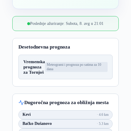
Poslednje ažuriranje: Subota, 8. avg u 21:01
Desetodnevna prognoza
Vremenska
Meteogrami i prognoza po satima za 10
prognoza
dana
za Tornjoš
Dugoročna prognoza za obližnja mesta
Kevi
4.6 km
Bačko Dušanovo
5.3 km