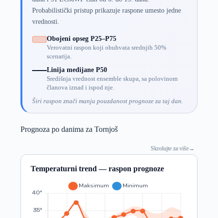
Probabilistički pristup prikazuje raspone umesto jedne
vrednosti.
Obojeni opseg P25–P75
Verovatni raspon koji obuhvata srednjih 50%
scenarija.
Linija medijane P50
Središnja vrednost ensemble skupa, sa polovinom
članova iznad i ispod nje.
Širi raspon znači manju pouzdanost prognoze za taj dan.
Prognoza po danima za Tornjoš
Skrolujte za više
→
Temperaturni trend — raspon prognoze