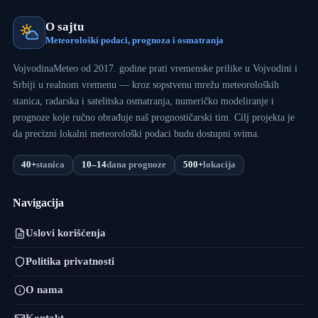
O sajtu
Meteorološki podaci, prognoza i osmatranja
VojvodinaMeteo od 2017. godine prati vremenske prilike u Vojvodini i
Srbiji u realnom vremenu — kroz sopstvenu mrežu meteoroloških
stanica, radarska i satelitska osmatranja, numeričko modeliranje i
prognoze koje ručno obrađuje naš prognostičarski tim. Cilj projekta je
da precizni lokalni meteorološki podaci budu dostupni svima.
40+
stanica
10–14
dana prognoze
500+
lokacija
Navigacija
Uslovi korišćenja
Politika privatnosti
O nama