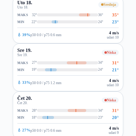
Uto 18.
Srednja
Uto 18.
35°
32°
36°
MAKS
23°
22°
24°
MIN
4 m/s
💧 39%
p50 0.0 / p75 0.6 mm
udari 10
Sre 19.
Niska
Sre 19.
31°
27°
34°
MAKS
21°
19°
24°
MIN
4 m/s
💧 33%
p50 0.0 / p75 1.2 mm
udari 10
Čet 20.
Niska
Čet 20.
31°
28°
34°
MAKS
20°
18°
23°
MIN
4 m/s
💧 27%
p50 0.0 / p75 0.6 mm
udari 9