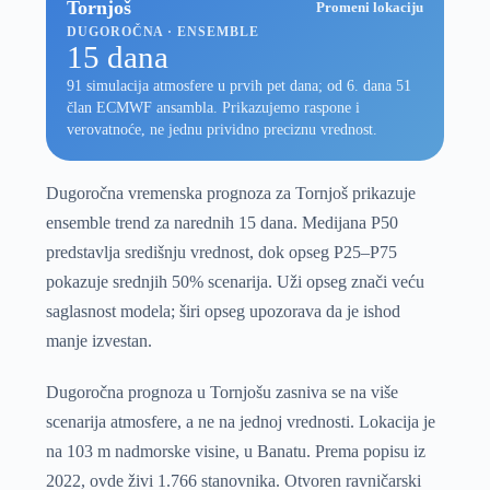
Tornjoš
Promeni lokaciju
DUGOROČNA · ENSEMBLE
15 dana
91 simulacija atmosfere u prvih pet dana; od 6. dana 51
član ECMWF ansambla. Prikazujemo raspone i
verovatnoće, ne jednu prividno preciznu vrednost.
Dugoročna vremenska prognoza za Tornjoš prikazuje
ensemble trend za narednih 15 dana. Medijana P50
predstavlja središnju vrednost, dok opseg P25–P75
pokazuje srednjih 50% scenarija. Uži opseg znači veću
saglasnost modela; širi opseg upozorava da je ishod
manje izvestan.
Dugoročna prognoza u Tornjošu zasniva se na više
scenarija atmosfere, a ne na jednoj vrednosti. Lokacija je
na 103 m nadmorske visine, u Banatu. Prema popisu iz
2022, ovde živi 1.766 stanovnika. Otvoren ravničarski