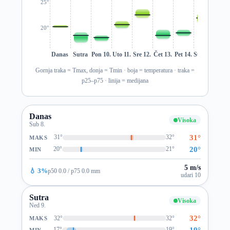
25°
20°
Danas
Sutra
Pon 10.
Uto 11.
Sre 12.
Čet 13.
Pet 14.
Sub 15.
Ned 1
Gornja traka = Tmax, donja = Tmin · boja = temperatura · traka =
p25–p75 · linija = medijana
Danas
Visoka
Sub 8.
31°
31°
32°
MAKS
20°
20°
21°
MIN
5 m/s
💧 3%
p50 0.0 / p75 0.0 mm
udari 10
Sutra
Visoka
Ned 9.
32°
32°
32°
MAKS
19°
17°
19°
MIN