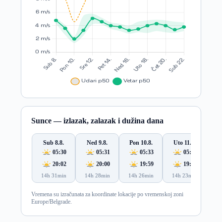
Sunce — izlazak, zalazak i dužina dana
Sub 8.8.
Ned 9.8.
Pon 10.8.
Uto 11.8.
S
05:30
05:31
05:33
05:34
20:02
20:00
19:59
19:57
14h 31min
14h 28min
14h 26min
14h 23min
14
Vremena su izračunata za koordinate lokacije po vremenskoj zoni
Europe/Belgrade.