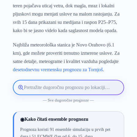
teren pojačava uticaj vetra, dok magla, mraz i lokalni
pljuskovi mogu menjati uslove na malom rastojanju. Za
svih 15 dana prikazani su medijana i raspon P25–P75,
kako bi se jasno videlo kada saglasnost modela opada.
Najbliža meteorološka stanica je Novo Orahovo (6.1
km), gde možete proveriti trenutno izmerene uslove. Za
satne detalje, meteograme i kvalitet vazduha pogledajte
desetodnevnu vremensku prognozu za Tornjoš
.
Pretražite
lokaciju
vremenske
— Sve dugoročne prognoze —
prognoze
Kako čitati ensemble prognozu
◉
Prognoza koristi 91 ensemble simulaciju u prvih pet
dana i 51 ECMWF član od 6. do 15. dana.