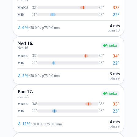
33°
32°
34°
MAKS
22°
21°
23°
MIN
4 m/s
💧 0%
p50 0.0 / p75 0.0 mm
udari 10
Ned 16.
Visoka
Ned 16.
34°
33°
35°
MAKS
22°
22°
23°
MIN
3 m/s
💧 2%
p50 0.0 / p75 0.0 mm
udari 9
Pon 17.
Visoka
Pon 17.
35°
34°
36°
MAKS
23°
22°
23°
MIN
4 m/s
💧 12%
p50 0.0 / p75 0.0 mm
udari 9