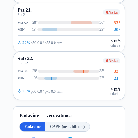
Pet 21.
Niska
Pet 21.
33°
28°
36°
MAKS
20°
18°
23°
MIN
3 m/s
💧 22%
p50 0.0 / p75 0.0 mm
udari 9
Sub 22.
Niska
Sub 22.
33°
29°
35°
MAKS
21°
19°
23°
MIN
4 m/s
💧 25%
p50 0.0 / p75 0.3 mm
udari 9
Padavine — verovatnoća
Padavine
CAPE (nestabilnost)