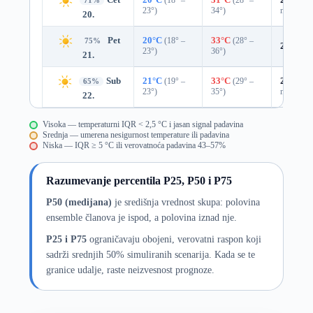
71%
23°)
34°)
mm)
20.
Pet
20°C
(18° –
33°C
(28° –
75%
22%
0.
23°)
36°)
21.
Sub
21°C
(19° –
33°C
(29° –
25%
0.0
65%
23°)
35°)
mm)
22.
Visoka — temperaturni IQR < 2,5 °C i jasan signal padavina
Srednja — umerena nesigurnost temperature ili padavina
Niska — IQR ≥ 5 °C ili verovatnoća padavina 43–57%
Razumevanje percentila P25, P50 i P75
P50 (medijana)
je središnja vrednost skupa: polovina
ensemble članova je ispod, a polovina iznad nje.
P25 i P75
ograničavaju obojeni, verovatni raspon koji
sadrži srednjih 50% simuliranih scenarija. Kada se te
granice udalje, raste neizvesnost prognoze.