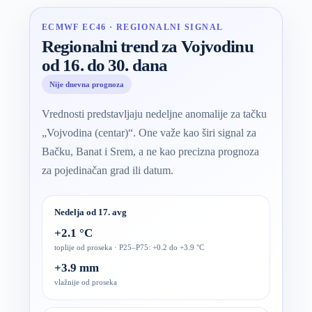
ECMWF EC46 · REGIONALNI SIGNAL
Regionalni trend za Vojvodinu
od 16. do 30. dana
Nije dnevna prognoza
Vrednosti predstavljaju nedeljne anomalije za tačku
„Vojvodina (centar)“. One važe kao širi signal za
Bačku, Banat i Srem, a ne kao precizna prognoza
za pojedinačan grad ili datum.
Nedelja od 17. avg
+2.1 °C
toplije od proseka · P25–P75: +0.2 do +3.9 °C
+3.9 mm
vlažnije od proseka