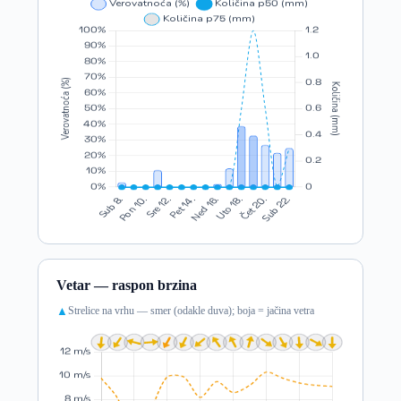
Vetar — raspon brzina
Strelice na vrhu — smer (odakle duva); boja = jačina vetra
▲