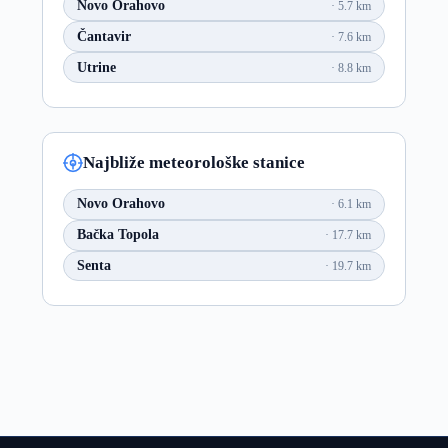
Novo Orahovo
5.7 km
Čantavir
7.6 km
Utrine
8.8 km
Najbliže meteorološke stanice
Novo Orahovo
6.1 km
Bačka Topola
17.7 km
Senta
19.7 km