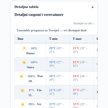
Detaljna tabela
Detaljni rasponi i verovatnoće
Skrolujte za više
→
Ensemble prognoza za Tornjoš — svi dostupni dani
Dan
T min
T max
Padavin
20°C
(20° –
31°C
(31° –
64%
3%
0.0
21°)
32°)
Danas
19°C
(17° –
32°C
(32° –
100%
0%
19°)
32°)
Sutra
Pon
18°C
(17° –
34°C
(34° –
100%
0%
19°)
35°)
10.
Uto
21°C
(20° –
37°C
(37° –
87%
11%
0.
21°)
38°)
11.
Sre
23°C
(22° –
32°C
(31° –
99%
0%
24°)
34°)