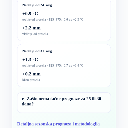
Nedelja od 24. avg
+0.9 °C
toplije od proseka · P25–P75: -0.6 do +2.3 °C
+2.2 mm
vlažnije od proseka
Nedelja od 31. avg
+1.3 °C
toplije od proseka · P25–P75: -0.7 do +3.4 °C
+0.2 mm
blizu proseka
Zašto nema tačne prognoze za 25 ili 30
dana?
Detaljna sezonska prognoza i metodologija