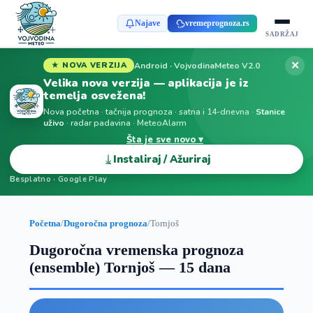
Najave
vremeprognoza.rs
SADRŽAJ
✕
Android · VojvodinaMeteo V2.0
★ NOVA VERZIJA
Velika nova verzija — aplikacija je iz
temelja osvežena!
Nova početna · tačnija prognoza · satna i 14-dnevna ·
Stanice
uživo
· radar padavina · MeteoAlarm
Šta je sve novo ▾
⤓
Instaliraj / Ažuriraj
Besplatno · Google Play
Početna
/
Dugoročna prognoza
/
Tornjoš
Dugoročna vremenska prognoza
(ensemble) Tornjoš — 15 dana