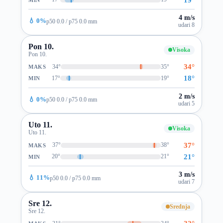
4 m/s
💧 0%
p50 0.0 / p75 0.0 mm
udari 8
Pon 10.
Visoka
Pon 10.
34°
34°
35°
MAKS
18°
17°
19°
MIN
2 m/s
💧 0%
p50 0.0 / p75 0.0 mm
udari 5
Uto 11.
Visoka
Uto 11.
37°
37°
38°
MAKS
21°
20°
21°
MIN
3 m/s
💧 11%
p50 0.0 / p75 0.0 mm
udari 7
Sre 12.
Srednja
Sre 12.