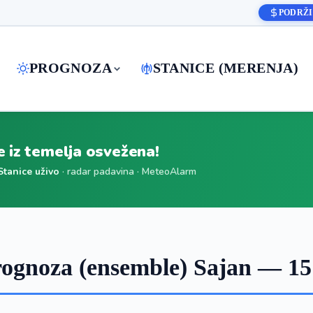
PODRŽI
PROGNOZA
STANICE (MERENJA)
je iz temelja osvežena!
Stanice uživo
· radar padavina · MeteoAlarm
ognoza (ensemble) Sajan — 15