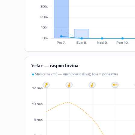
Vetar — raspon brzina
Strelice na vrhu — smer (odakle duva); boja = jačina vetra
▲