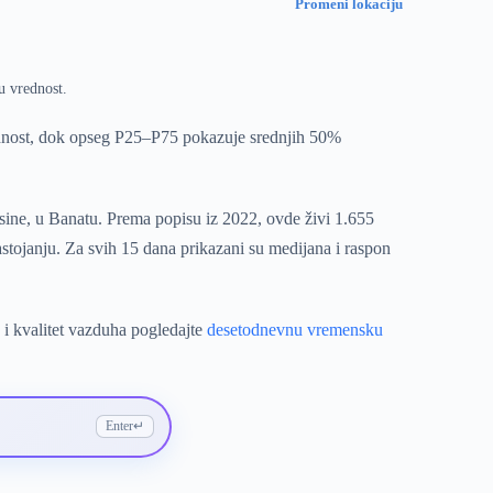
Promeni lokaciju
u vrednost.
ednost, dok opseg P25–P75 pokazuje srednjih 50%
sine, u Banatu. Prema popisu iz 2022, ovde živi 1.655
stojanju. Za svih 15 dana prikazani su medijana i raspon
 i kvalitet vazduha pogledajte
desetodnevnu vremensku
Enter
↵