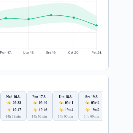
Ned 16.8.
Pon 17.8.
Uto 18.8.
Sre 19.8.
Čet 20.8.
05:38
05:40
05:41
05:42
05:43
19:47
19:46
19:44
19:42
19:41
14h 09min
14h 06min
14h 03min
14h 00min
13h 57min