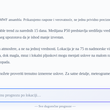
ECMWF ansambla. Prikazujemo raspone i verovatnoće, ne jednu prividno precizn
le trend za narednih 15 dana. Medijana P50 predstavlja središnju vr
pseg upozorava da je ishod manje izvestan.
 atmosfere, a ne na jednoj vrednosti. Lokacija je na 75 m nadmorske vi
ra, dok magla, mraz i lokalni pljuskovi mogu menjati uslove na malom ra
 opada.
ožete proveriti trenutno izmerene uslove. Za satne detalje, meteograme
— Sve dugoročne prognoze —