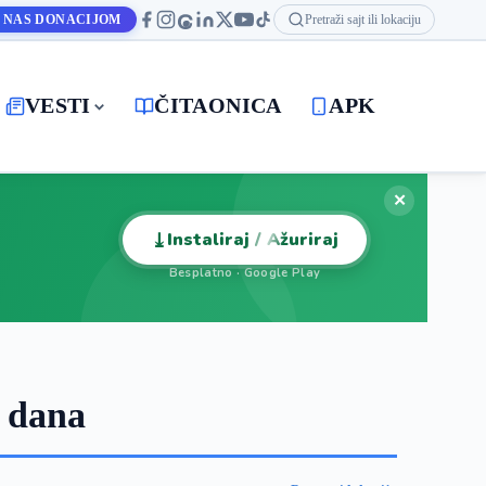
 NAS DONACIJOM
Pretraži sajt ili lokaciju
VESTI
ČITAONICA
APK
✕
⤓
Instaliraj / Ažuriraj
Besplatno · Google Play
 dana