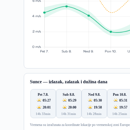
Sunce — izlazak, zalazak i dužina dana
Pet 7.8.
Sub 8.8.
Ned 9.8.
Pon 10.8.
05:27
05:29
05:30
05:31
20:01
20:00
19:58
19:57
14h 33min
14h 31min
14h 28min
14h 25min
Vremena su izračunata za koordinate lokacije po vremenskoj zoni Europe