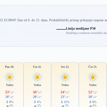
 51 ECMWF član od 6. do 15. dana. Probabilistički pristup prikazuje raspone u
Linija medijane P50
.
Središnja vrednost ensemble sku
Pon 10.
Uto 11.
Sre 12.
Čet 13.
Vedro
Vedro
Vedro
Vedro
33°
36°
34°
32°
±1°
±1°
±2°
±2°
18°
20°
23°
20°
±2°
±1°
±1°
±1°
💧 0%
💧 4%
💧 12%
💧 0%
☁ 0%
☁ 5%
☁ 3%
☁ 0%