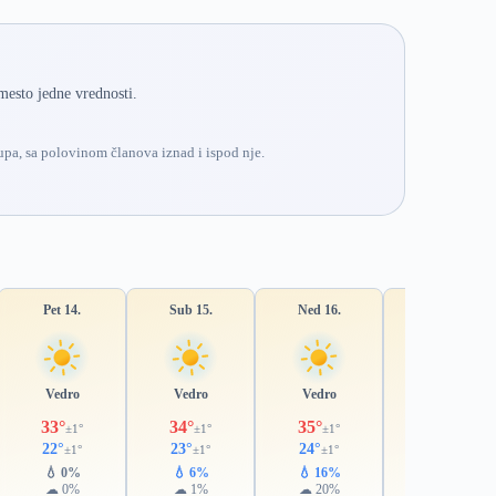
mesto jedne vrednosti.
pa, sa polovinom članova iznad i ispod nje.
Pet 14.
Sub 15.
Ned 16.
Pon 17.
Vedro
Vedro
Vedro
Pretežno vedro
33°
34°
35°
35°
±1°
±1°
±1°
±2°
22°
23°
24°
24°
±1°
±1°
±1°
±1°
💧 0%
💧 6%
💧 16%
💧 24%
☁ 0%
☁ 1%
☁ 20%
☁ 32%