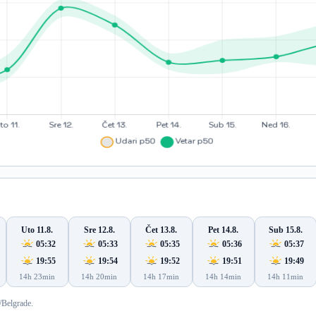
Uto 11.8.
Sre 12.8.
Čet 13.8.
Pet 14.8.
Sub 15.8.
05:32
05:33
05:35
05:36
05:37
19:55
19:54
19:52
19:51
19:49
14h 23min
14h 20min
14h 17min
14h 14min
14h 11min
/Belgrade.