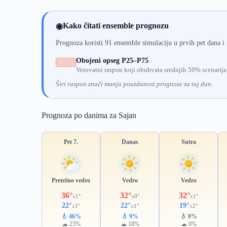
Kako čitati ensemble prognozu
◉
Prognoza koristi 91 ensemble simulaciju u prvih pet dana i
Obojeni opseg P25–P75
Verovatni raspon koji obuhvata srednjih 50% scenarija
Širi raspon znači manju pouzdanost prognoze za taj dan.
Prognoza po danima za Sajan
Pet 7.
Danas
Sutra
Pretežno vedro
Vedro
Vedro
36°
32°
32°
±1°
±0°
±1°
22°
22°
19°
±1°
±1°
±2°
💧 46%
💧 9%
💧 0%
☁ 23%
☁ 18%
☁ 0%