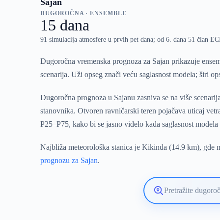
Sajan
DUGOROČNA · ENSEMBLE
15 dana
91 simulacija atmosfere u prvih pet dana; od 6. dana 51 član 
Dugoročna vremenska prognoza za Sajan prikazuje ensemb
scenarija. Uži opseg znači veću saglasnost modela; širi o
Dugoročna prognoza u Sajanu zasniva se na više scenarija
stanovnika. Otvoren ravničarski teren pojačava uticaj vet
P25–P75, kako bi se jasno videlo kada saglasnost modela
Najbliža meteorološka stanica je Kikinda (14.9 km), gde m
prognozu za Sajan
.
Pretražite
lokaciju
vremenske
prognoze