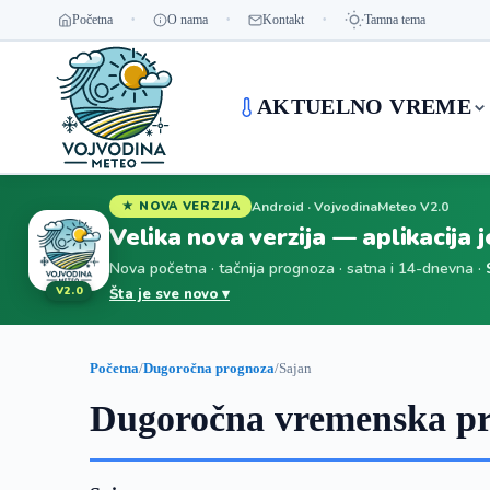
Početna
O nama
Kontakt
Tamna tema
AKTUELNO VREME
Android · VojvodinaMeteo V2.0
★ NOVA VERZIJA
Velika nova verzija — aplikacija 
Nova početna · tačnija prognoza · satna i 14-dnevna ·
V2.0
Šta je sve novo ▾
Početna
/
Dugoročna prognoza
/
Sajan
Dugoročna vremenska pr