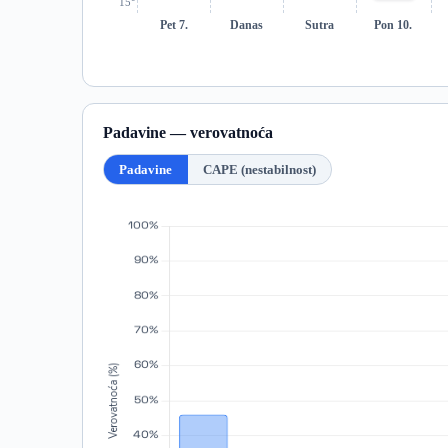
15°
Pet 7.
Danas
Sutra
Pon 10.
Padavine — verovatnoća
Padavine
CAPE (nestabilnost)