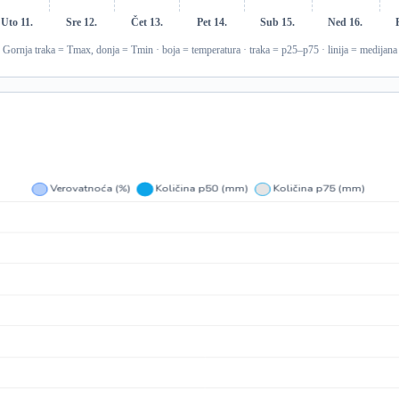
Uto 11.
Sre 12.
Čet 13.
Pet 14.
Sub 15.
Ned 16.
Gornja traka = Tmax, donja = Tmin · boja = temperatura · traka = p25–p75 · linija = medijana