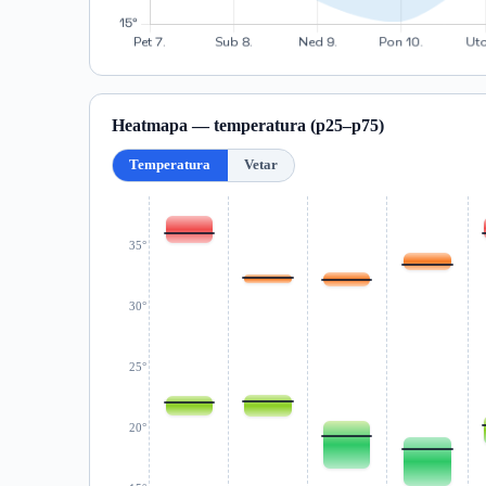
Heatmapa — temperatura (p25–p75)
Temperatura
Vetar
35°
30°
25°
20°