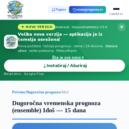
Najave
vremeprognoza.rs
SADRŽAJ
✕
Android · VojvodinaMeteo V2.0
★ NOVA VERZIJA
Velika nova verzija — aplikacija je iz
temelja osvežena!
Nova početna · tačnija prognoza · satna i 14-dnevna ·
Stanice
uživo
· radar padavina · MeteoAlarm
Šta je sve novo ▾
⤓
Instaliraj / Ažuriraj
Besplatno · Google Play
Početna
/
Dugoročna prognoza
/
Iđoš
Dugoročna vremenska prognoza
(ensemble) Iđoš — 15 dana