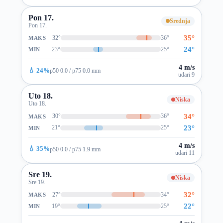
Pon 17.
Srednja
Pon 17.
35°
32°
36°
MAKS
24°
23°
25°
MIN
4 m/s
💧 24%
p50 0.0 / p75 0.0 mm
udari 9
Uto 18.
Niska
Uto 18.
34°
30°
36°
MAKS
23°
21°
25°
MIN
4 m/s
💧 35%
p50 0.0 / p75 1.9 mm
udari 11
Sre 19.
Niska
Sre 19.
32°
27°
34°
MAKS
22°
19°
25°
MIN