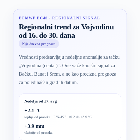
ECMWF EC46 · REGIONALNI SIGNAL
Regionalni trend za Vojvodinu
od 16. do 30. dana
Nije dnevna prognoza
Vrednosti predstavljaju nedeljne anomalije za tačku
„Vojvodina (centar)“. One važe kao širi signal za
Bačku, Banat i Srem, a ne kao precizna prognoza
za pojedinačan grad ili datum.
Nedelja od 17. avg
+2.1 °C
toplije od proseka · P25–P75: +0.2 do +3.9 °C
+3.9 mm
vlažnije od proseka