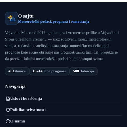
O sajtu
Meteorološki podaci, prognoza i osmatranja
VojvodinaMeteo od 2017. godine prati vremenske prilike u Vojvodini i
Srbiji u realnom vremenu — kroz sopstvenu mrežu meteoroloških
stanica, radarska i satelitska osmatranja, numeričko modeliranje i
prognoze koje ručno obrađuje naš prognostičarski tim. Cilj projekta je
da precizni lokalni meteorološki podaci budu dostupni svima.
40+
stanica
10–14
dana prognoze
500+
lokacija
Navigacija
Uslovi korišćenja
Politika privatnosti
O nama