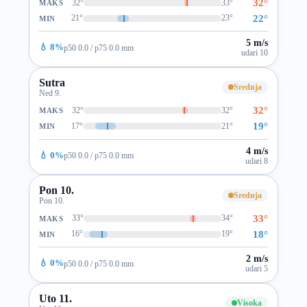
32°
32°
33°
MAKS
22°
21°
23°
MIN
5 m/s
💧 8%
p50 0.0 / p75 0.0 mm
udari 10
Sutra
Srednja
Ned 9.
32°
32°
32°
MAKS
19°
17°
21°
MIN
4 m/s
💧 0%
p50 0.0 / p75 0.0 mm
udari 8
Pon 10.
Srednja
Pon 10.
33°
33°
34°
MAKS
18°
16°
19°
MIN
2 m/s
💧 0%
p50 0.0 / p75 0.0 mm
udari 5
Uto 11.
Visoka