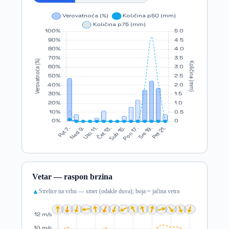
Vetar — raspon brzina
Strelice na vrhu — smer (odakle duva); boja = jačina vetra
▲