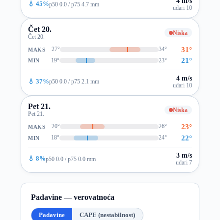
4 m/s
💧 45%
p50 0.0 / p75 4.7 mm
udari 10
Čet 20.
Niska
Čet 20.
31°
27°
34°
MAKS
21°
19°
23°
MIN
4 m/s
💧 37%
p50 0.0 / p75 2.1 mm
udari 10
Pet 21.
Niska
Pet 21.
23°
20°
26°
MAKS
22°
18°
24°
MIN
3 m/s
💧 8%
p50 0.0 / p75 0.0 mm
udari 7
Padavine — verovatnoća
Padavine
CAPE (nestabilnost)