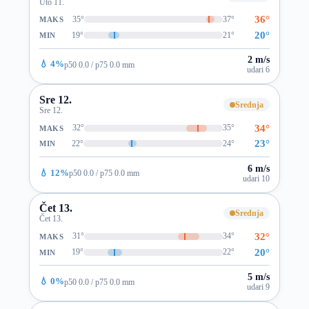
Uto 11.
36°
35°
37°
MAKS
20°
19°
21°
MIN
2 m/s
💧 4%
p50 0.0 / p75 0.0 mm
udari 6
Sre 12.
Srednja
Sre 12.
34°
32°
35°
MAKS
23°
22°
24°
MIN
6 m/s
💧 12%
p50 0.0 / p75 0.0 mm
udari 10
Čet 13.
Srednja
Čet 13.
32°
31°
34°
MAKS
20°
19°
22°
MIN
5 m/s
💧 0%
p50 0.0 / p75 0.0 mm
udari 9