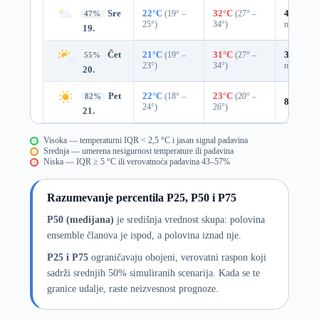
Sre
22°C
(19° –
32°C
(27° –
45%
0.0
47%
25°)
34°)
mm)
19.
Čet
21°C
(19° –
31°C
(27° –
37%
0.0
55%
23°)
34°)
mm)
20.
Pet
22°C
(18° –
23°C
(20° –
82%
8%
0.0 
24°)
26°)
21.
Visoka — temperaturni IQR < 2,5 °C i jasan signal padavina
Srednja — umerena nesigurnost temperature ili padavina
Niska — IQR ≥ 5 °C ili verovatnoća padavina 43–57%
Razumevanje percentila P25, P50 i P75
P50 (medijana)
je središnja vrednost skupa: polovina
ensemble članova je ispod, a polovina iznad nje.
P25 i P75
ograničavaju obojeni, verovatni raspon koji
sadrži srednjih 50% simuliranih scenarija. Kada se te
granice udalje, raste neizvesnost prognoze.