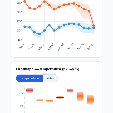
Heatmapa — temperatura (p25–p75)
Temperatura
Vetar
35°
30°