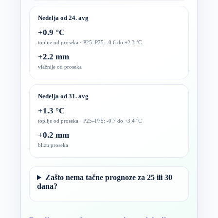
Nedelja od 24. avg
+0.9 °C
toplije od proseka · P25–P75: -0.6 do +2.3 °C
+2.2 mm
vlažnije od proseka
Nedelja od 31. avg
+1.3 °C
toplije od proseka · P25–P75: -0.7 do +3.4 °C
+0.2 mm
blizu proseka
Zašto nema tačne prognoze za 25 ili 30
dana?