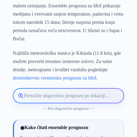
malom rastojanju. Ensemble prognoza za Iđoš prikazuje
medijanu i verovatni raspon temperature, padavina i vetra
tokom narednih 15 dana; širenje raspona prema kraju
perioda označava veću neizvesnost. U blizini su i Sajan i
Bočar.
Najbliža meteorološka stanica je Kikinda (11.8 km), gde
možete proveriti trenutno izmerene uslove. Za satne
detalje, meteograme i kvalitet vazduha pogledajte
desetodnevnu vremensku prognozu za Iđoš
.
Pretražite
lokaciju
vremenske
— Sve dugoročne prognoze —
prognoze
Kako čitati ensemble prognozu
◉