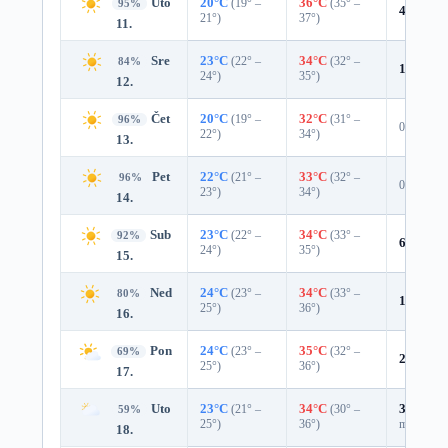
Uto
20°C
(19° –
36°C
(35° –
95%
4%
0.0 
21°)
37°)
11.
Sre
23°C
(22° –
34°C
(32° –
84%
12%
0.0
24°)
35°)
12.
Čet
20°C
(19° –
32°C
(31° –
96%
0%
22°)
34°)
13.
Pet
22°C
(21° –
33°C
(32° –
96%
0%
23°)
34°)
14.
Sub
23°C
(22° –
34°C
(33° –
92%
6%
0.0 
24°)
35°)
15.
Ned
24°C
(23° –
34°C
(33° –
80%
16%
0.0
25°)
36°)
16.
Pon
24°C
(23° –
35°C
(32° –
69%
24%
0.0
25°)
36°)
17.
Uto
23°C
(21° –
34°C
(30° –
35%
0.0
59%
25°)
36°)
mm)
18.