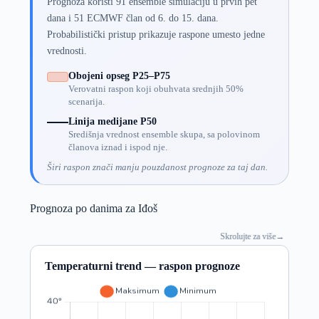
Prognoza koristi 91 ensemble simulaciju u prvih pet
dana i 51 ECMWF član od 6. do 15. dana.
Probabilistički pristup prikazuje raspone umesto jedne
vrednosti.
Obojeni opseg P25–P75
Verovatni raspon koji obuhvata srednjih 50%
scenarija.
Linija medijane P50
Središnja vrednost ensemble skupa, sa polovinom
članova iznad i ispod nje.
Širi raspon znači manju pouzdanost prognoze za taj dan.
Prognoza po danima za Iđoš
Skrolujte za više
→
Temperaturni trend — raspon prognoze