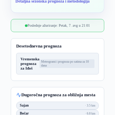
Detaljna sezonska prognoza i metodologija
Poslednje ažuriranje: Petak, 7. avg u 21:01
Desetodnevna prognoza
Vremenska
Meteogrami i prognoza po satima za 10
prognoza
dana
za Iđoš
Dugoročna prognoza za obližnja mesta
Sajan
3.5 km
Bočar
6.8 km