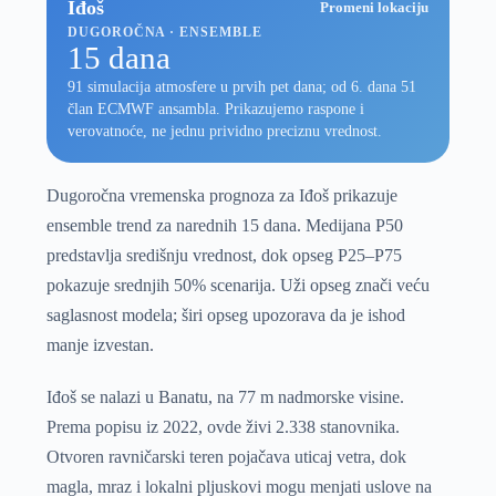
Iđoš
Promeni lokaciju
DUGOROČNA · ENSEMBLE
15 dana
91 simulacija atmosfere u prvih pet dana; od 6. dana 51
član ECMWF ansambla. Prikazujemo raspone i
verovatnoće, ne jednu prividno preciznu vrednost.
Dugoročna vremenska prognoza za Iđoš prikazuje
ensemble trend za narednih 15 dana. Medijana P50
predstavlja središnju vrednost, dok opseg P25–P75
pokazuje srednjih 50% scenarija. Uži opseg znači veću
saglasnost modela; širi opseg upozorava da je ishod
manje izvestan.
Iđoš se nalazi u Banatu, na 77 m nadmorske visine.
Prema popisu iz 2022, ovde živi 2.338 stanovnika.
Otvoren ravničarski teren pojačava uticaj vetra, dok
magla, mraz i lokalni pljuskovi mogu menjati uslove na