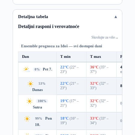
Detaljna tabela
Detaljni rasponi i verovatnoće
Skrolujte za više
→
Ensemble prognoza za Iđoš — svi dostupni dani
Dan
T min
T max
Padavin
22°C
(22° –
36°C
(35° –
48%
0.1
Pet 7.
0%
23°)
37°)
mm)
22°C
(21° –
32°C
(32° –
53%
8%
0.0 
23°)
33°)
Danas
19°C
(17° –
32°C
(32° –
100%
0%
21°)
32°)
Sutra
Pon
18°C
(16° –
33°C
(33° –
99%
0%
19°)
34°)
10.