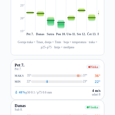
25°
20°
15°
Pet 7.
Danas
Sutra
Pon 10.
Uto 11.
Sre 12.
Čet 13.
Pet 14.
Sub 1
Gornja traka = Tmax, donja = Tmin · boja = temperatura · traka =
p25–p75 · linija = medijana
Pet 7.
Niska
Pet 7.
36°
35°
37°
MAKS
22°
22°
23°
MIN
4 m/s
💧 48%
p50 0.1 / p75 0.6 mm
udari 8
Danas
Visoka
Sub 8.