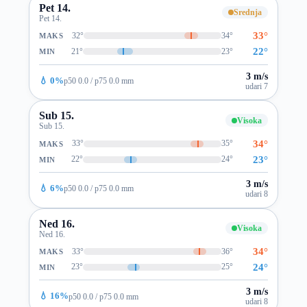
Pet 14.
Srednja
Pet 14.
33°
32°
34°
MAKS
22°
21°
23°
MIN
3 m/s
💧 0%
p50 0.0 / p75 0.0 mm
udari 7
Sub 15.
Visoka
Sub 15.
34°
33°
35°
MAKS
23°
22°
24°
MIN
3 m/s
💧 6%
p50 0.0 / p75 0.0 mm
udari 8
Ned 16.
Visoka
Ned 16.
34°
33°
36°
MAKS
24°
23°
25°
MIN
3 m/s
💧 16%
p50 0.0 / p75 0.0 mm
udari 8