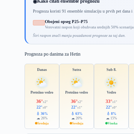
Kako čitati ensemble prognozu
◉
Prognoza koristi 91 ensemble simulaciju u prvih pet dana i
Obojeni opseg P25–P75
Verovatni raspon koji obuhvata srednjih 50% scenarija
Širi raspon znači manju pouzdanost prognoze za taj dan.
Prognoza po danima za Hetin
Danas
Sutra
Sub 8.
Pretežno vedro
Pretežno vedro
Vedro
36°
36°
33°
±2°
±2°
±1°
22°
22°
22°
±0°
±1°
±0°
💧 36%
💧 63%
💧 8%
☁ 26%
☁ 20%
☁ 15%
Srednja
Srednja
Visoka