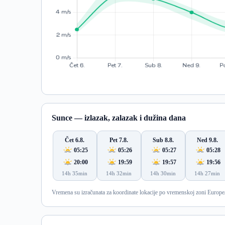
Sunce — izlazak, zalazak i dužina dana
Čet 6.8.
Pet 7.8.
Sub 8.8.
Ned 9.8.
05:25
05:26
05:27
05:28
20:00
19:59
19:57
19:56
14h 35min
14h 32min
14h 30min
14h 27min
Vremena su izračunata za koordinate lokacije po vremenskoj zoni Europe