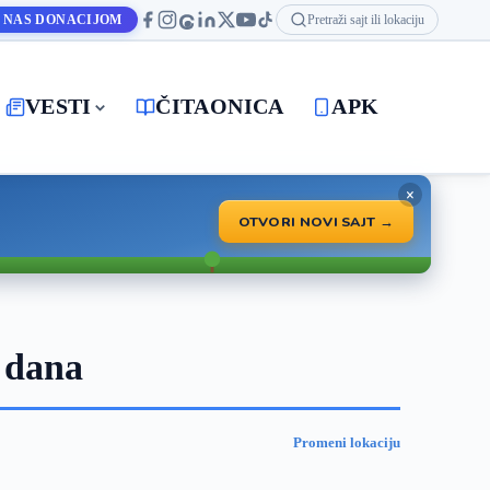
 NAS DONACIJOM
Pretraži sajt ili lokaciju
VESTI
ČITAONICA
APK
×
OTVORI NOVI SAJT →
 dana
Promeni lokaciju