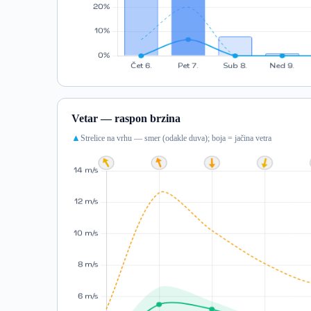
Vetar — raspon brzina
Strelice na vrhu — smer (odakle duva); boja = jačina vetra
▲