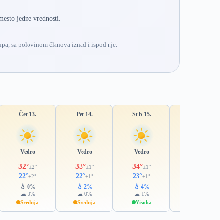
mesto jedne vrednosti.
pa, sa polovinom članova iznad i ispod nje.
Čet 13.
Pet 14.
Sub 15.
Ned 16.
Vedro
Vedro
Vedro
Vedro
32°
33°
34°
34°
±2°
±1°
±1°
±1°
22°
22°
23°
24°
±2°
±1°
±1°
±1°
💧 0%
💧 2%
💧 4%
💧 12%
☁ 0%
☁ 0%
☁ 1%
☁ 15%
Srednja
Srednja
Visoka
Visoka