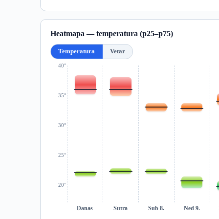
Heatmapa — temperatura (p25–p75)
Temperatura
Vetar
40°
35°
30°
25°
20°
Danas
Sutra
Sub 8.
Ned 9.