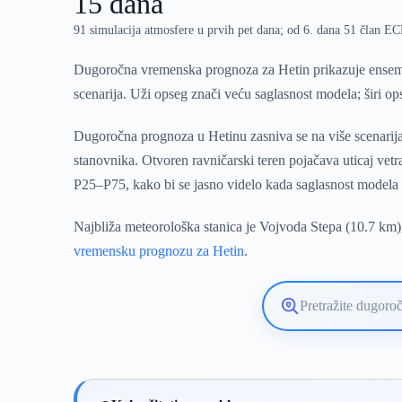
15 dana
91 simulacija atmosfere u prvih pet dana; od 6. dana 51 član 
Dugoročna vremenska prognoza za Hetin prikazuje ensemb
scenarija. Uži opseg znači veću saglasnost modela; širi o
Dugoročna prognoza u Hetinu zasniva se na više scenarija
stanovnika. Otvoren ravničarski teren pojačava uticaj vet
P25–P75, kako bi se jasno videlo kada saglasnost modela
Najbliža meteorološka stanica je Vojvoda Stepa (10.7 km),
vremensku prognozu za Hetin
.
Pretražite
lokaciju
vremenske
prognoze