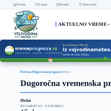
Početna
O nama
Kontakt
Tamna tema
AKTUELNO VREME
NASTAVAK PRIČE
vreme
prognoza
.rs
Iz vojvodinameteo
PROGNOZA · RADAR · UPOZORENJA
sada za celu Srbiju
Početna
/
Dugoročna prognoza
/
Hetin
Dugoročna vremenska pr
Hetin
DUGOROČNA · ENSEMBLE