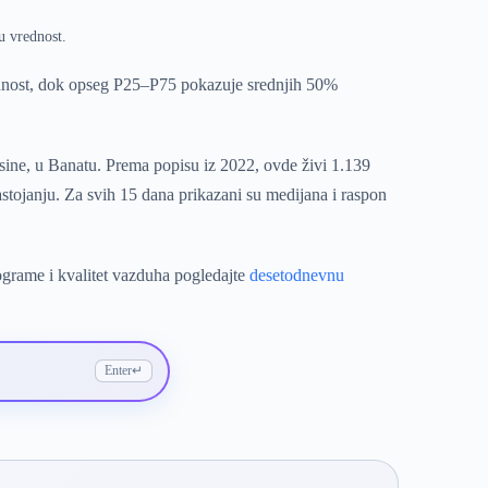
u vrednost.
ednost, dok opseg P25–P75 pokazuje srednjih 50%
sine, u Banatu. Prema popisu iz 2022, ovde živi 1.139
stojanju. Za svih 15 dana prikazani su medijana i raspon
ograme i kvalitet vazduha pogledajte
desetodnevnu
Enter
↵