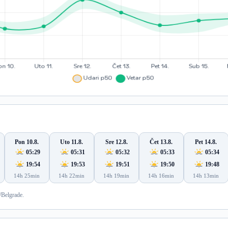
Pon 10.8.
Uto 11.8.
Sre 12.8.
Čet 13.8.
Pet 14.8.
05:29
05:31
05:32
05:33
05:34
19:54
19:53
19:51
19:50
19:48
14h 25min
14h 22min
14h 19min
14h 16min
14h 13min
/Belgrade.