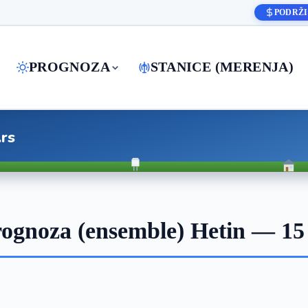
PODRŽI
PROGNOZA
STANICE (MERENJA)
.rs
ognoza (ensemble) Hetin — 15