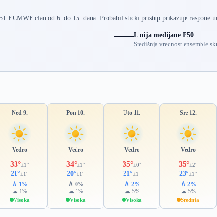
 51 ECMWF član od 6. do 15. dana. Probabilistički pristup prikazuje raspone u
Linija medijane P50
.
Središnja vrednost ensemble sku
Ned 9.
Pon 10.
Uto 11.
Sre 12.
Vedro
Vedro
Vedro
Vedro
33°
34°
35°
35°
±1°
±1°
±0°
±2°
21°
20°
21°
23°
±1°
±1°
±1°
±1°
💧 1%
💧 0%
💧 2%
💧 2%
☁ 1%
☁ 1%
☁ 5%
☁ 5%
Visoka
Visoka
Visoka
Srednja