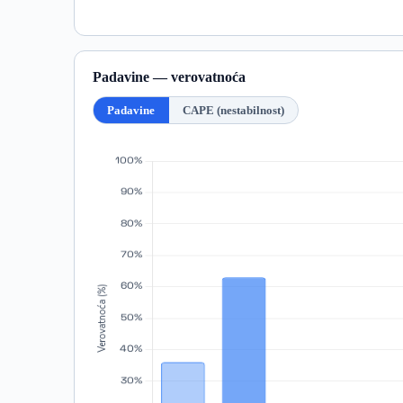
Padavine — verovatnoća
Padavine
CAPE (nestabilnost)