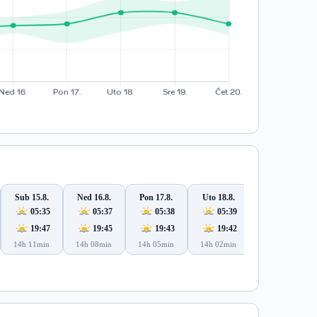
Sub 15.8.
Ned 16.8.
Pon 17.8.
Uto 18.8.
Sre 19.8.
05:35
05:37
05:38
05:39
05:40
19:47
19:45
19:43
19:42
19:40
14h 11min
14h 08min
14h 05min
14h 02min
13h 59min