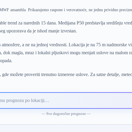
ECMWF ansambla. Prikazujemo raspone i verovatnoće, ne jednu prividno precizn
le trend za narednih 15 dana. Medijana P50 predstavlja središnju vr
pseg upozorava da je ishod manje izvestan.
 atmosfere, a ne na jednoj vrednosti. Lokacija je na 75 m nadmorske vi
ra, dok magla, mraz i lokalni pljuskovi mogu menjati uslove na malom ra
 opada.
 gde možete proveriti trenutno izmerene uslove. Za satne detalje, mete
— Sve dugoročne prognoze —