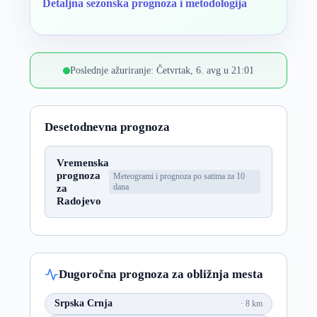
Detaljna sezonska prognoza i metodologija
Poslednje ažuriranje: Četvrtak, 6. avg u 21:01
Desetodnevna prognoza
Vremenska
prognoza
Meteogrami i prognoza po satima za 10
za
dana
Radojevo
Dugoročna prognoza za obližnja mesta
Srpska Crnja
8 km