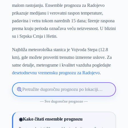
malom rastojanju. Ensemble prognoza za Radojevo
prikazuje medijanu i verovatni raspon temperature,
padavina i vetra tokom narednih 15 dana; širenje raspona
prema kraju perioda označava veću neizvesnost. U blizini
su i Srpska Crnja i Hetin.
Najbliža meteorološka stanica je Vojvoda Stepa (12.8
km), gde možete proveriti trenutno izmerene uslove. Za
satne detalje, meteograme i kvalitet vazduha pogledajte
desetodnevnu vremensku prognozu za Radojevo
.
Pretražite
lokaciju
vremenske
— Sve dugoročne prognoze —
prognoze
Kako čitati ensemble prognozu
◉