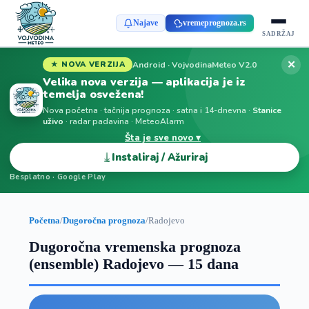
Najave
vremeprognoza.rs
SADRŽAJ
✕
Android · VojvodinaMeteo V2.0
★ NOVA VERZIJA
Velika nova verzija — aplikacija je iz
temelja osvežena!
Nova početna · tačnija prognoza · satna i 14-dnevna ·
Stanice
uživo
· radar padavina · MeteoAlarm
Šta je sve novo ▾
⤓
Instaliraj / Ažuriraj
Besplatno · Google Play
Početna
/
Dugoročna prognoza
/
Radojevo
Dugoročna vremenska prognoza
(ensemble) Radojevo — 15 dana