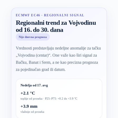
ECMWF EC46 · REGIONALNI SIGNAL
Regionalni trend za Vojvodinu
od 16. do 30. dana
Nije dnevna prognoza
Vrednosti predstavljaju nedeljne anomalije za tačku
„Vojvodina (centar)“. One važe kao širi signal za
Bačku, Banat i Srem, a ne kao precizna prognoza
za pojedinačan grad ili datum.
Nedelja od 17. avg
+2.1 °C
toplije od proseka · P25–P75: +0.2 do +3.9 °C
+3.9 mm
vlažnije od proseka