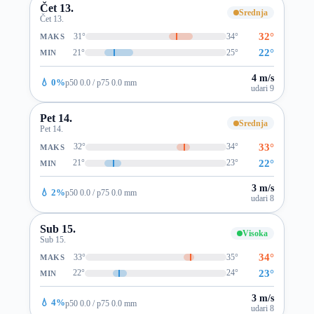
Čet 13.
Srednja
Čet 13.
32°
31°
34°
MAKS
22°
21°
25°
MIN
4 m/s
💧 0%
p50 0.0 / p75 0.0 mm
udari 9
Pet 14.
Srednja
Pet 14.
33°
32°
34°
MAKS
22°
21°
23°
MIN
3 m/s
💧 2%
p50 0.0 / p75 0.0 mm
udari 8
Sub 15.
Visoka
Sub 15.
34°
33°
35°
MAKS
23°
22°
24°
MIN
3 m/s
💧 4%
p50 0.0 / p75 0.0 mm
udari 8