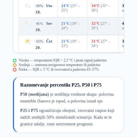
Uto
24°C
(21° –
34°C
(31° –
35%
0.0
59%
25°)
36°)
mm)
18.
Sre
21°C
(19° –
32°C
(27° –
45%
0.0
45%
24°)
35°)
mm)
19.
Čet
21°C
(19° –
31°C
(27° –
39%
0.0
55%
23°)
34°)
mm)
20.
Visoka — temperaturni IQR < 2,5 °C i jasan signal padavina
Srednja — umerena nesigurnost temperature ili padavina
Niska — IQR ≥ 5 °C ili verovatnoća padavina 43–57%
Razumevanje percentila P25, P50 i P75
P50 (medijana)
je središnja vrednost skupa: polovina
ensemble članova je ispod, a polovina iznad nje.
P25 i P75
ograničavaju obojeni, verovatni raspon koji
sadrži srednjih 50% simuliranih scenarija. Kada se te
granice udalje, raste neizvesnost prognoze.