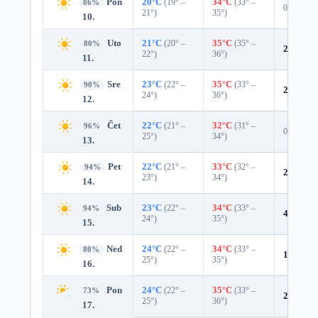
Pon
20°C
(19° –
34°C
(33° –
86%
0%
21°)
35°)
10.
Uto
21°C
(20° –
35°C
(35° –
80%
2%
0.0 
22°)
36°)
11.
Sre
23°C
(22° –
35°C
(33° –
90%
2%
0.0 
24°)
36°)
12.
Čet
22°C
(21° –
32°C
(31° –
96%
0%
25°)
34°)
13.
Pet
22°C
(21° –
33°C
(32° –
94%
2%
0.0 
23°)
34°)
14.
Sub
23°C
(22° –
34°C
(33° –
94%
4%
0.0 
24°)
35°)
15.
Ned
24°C
(22° –
34°C
(33° –
80%
12%
0.0
25°)
35°)
16.
Pon
24°C
(22° –
35°C
(33° –
73%
20%
0.0
25°)
36°)
17.