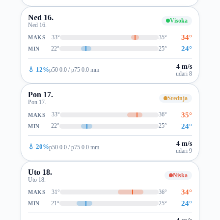
Ned 16.
Visoka
Ned 16.
34°
33°
35°
MAKS
24°
22°
25°
MIN
4 m/s
💧 12%
p50 0.0 / p75 0.0 mm
udari 8
Pon 17.
Srednja
Pon 17.
35°
33°
36°
MAKS
24°
22°
25°
MIN
4 m/s
💧 20%
p50 0.0 / p75 0.0 mm
udari 9
Uto 18.
Niska
Uto 18.
34°
31°
36°
MAKS
24°
21°
25°
MIN