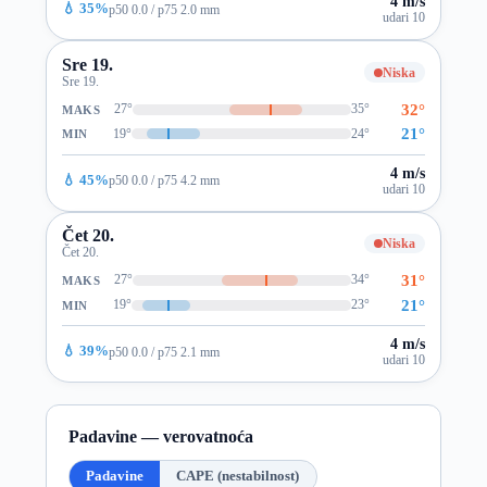
4 m/s
💧 35%
p50 0.0 / p75 2.0 mm
udari 10
Sre 19.
Niska
Sre 19.
32°
27°
35°
MAKS
21°
19°
24°
MIN
4 m/s
💧 45%
p50 0.0 / p75 4.2 mm
udari 10
Čet 20.
Niska
Čet 20.
31°
27°
34°
MAKS
21°
19°
23°
MIN
4 m/s
💧 39%
p50 0.0 / p75 2.1 mm
udari 10
Padavine — verovatnoća
Padavine
CAPE (nestabilnost)