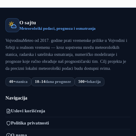
O sajtu
Meteorološki podaci, prognoza i osmatranja
VojvodinaMeteo od 2017. godine prati vremenske prilike u Vojvodini i
Srbiji u realnom vremenu — kroz sopstvenu mrežu meteoroloških
stanica, radarska i satelitska osmatranja, numeričko modeliranje i
prognoze koje ručno obrađuje naš prognostičarski tim. Cilj projekta je
da precizni lokalni meteorološki podaci budu dostupni svima.
40+
stanica
10–14
dana prognoze
500+
lokacija
Navigacija
Uslovi korišćenja
Politika privatnosti
O nama