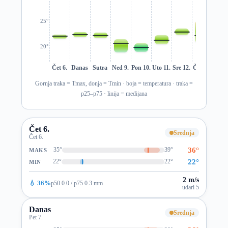
25°
20°
Čet 6.
Danas
Sutra
Ned 9.
Pon 10.
Uto 11.
Sre 12.
Čet 13.
Pet 1
Gornja traka = Tmax, donja = Tmin · boja = temperatura · traka =
p25–p75 · linija = medijana
Čet 6.
Srednja
Čet 6.
36°
35°
39°
MAKS
22°
22°
22°
MIN
2 m/s
💧 36%
p50 0.0 / p75 0.3 mm
udari 5
Danas
Srednja
Pet 7.