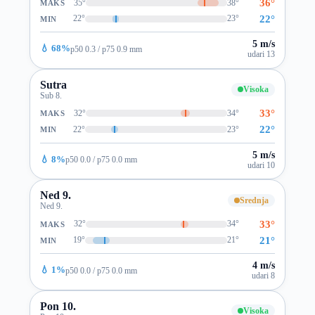
36°
35°
38°
MAKS
22°
22°
23°
MIN
5 m/s
💧 68%
p50 0.3 / p75 0.9 mm
udari 13
Sutra
Visoka
Sub 8.
33°
32°
34°
MAKS
22°
22°
23°
MIN
5 m/s
💧 8%
p50 0.0 / p75 0.0 mm
udari 10
Ned 9.
Srednja
Ned 9.
33°
32°
34°
MAKS
21°
19°
21°
MIN
4 m/s
💧 1%
p50 0.0 / p75 0.0 mm
udari 8
Pon 10.
Visoka