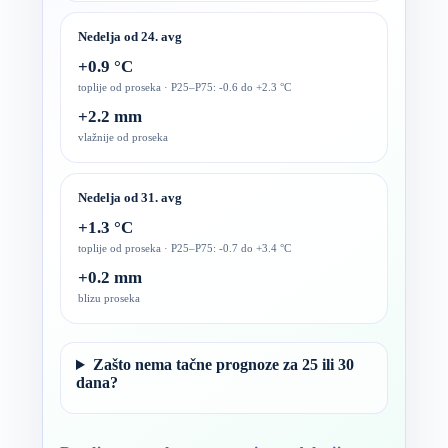
Nedelja od 24. avg
+0.9 °C
toplije od proseka · P25–P75: -0.6 do +2.3 °C
+2.2 mm
vlažnije od proseka
Nedelja od 31. avg
+1.3 °C
toplije od proseka · P25–P75: -0.7 do +3.4 °C
+0.2 mm
blizu proseka
Zašto nema tačne prognoze za 25 ili 30
dana?