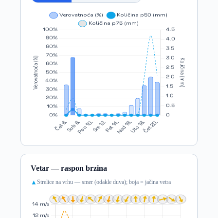
Vetar — raspon brzina
Strelice na vrhu — smer (odakle duva); boja = jačina vetra
▲