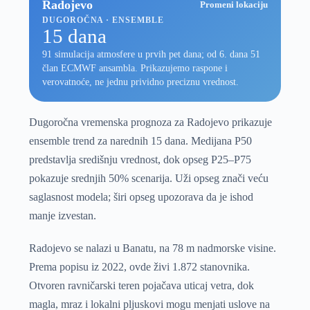
Radojevo
Promeni lokaciju
DUGOROČNA · ENSEMBLE
15 dana
91 simulacija atmosfere u prvih pet dana; od 6. dana 51
član ECMWF ansambla. Prikazujemo raspone i
verovatnoće, ne jednu prividno preciznu vrednost.
Dugoročna vremenska prognoza za Radojevo prikazuje
ensemble trend za narednih 15 dana. Medijana P50
predstavlja središnju vrednost, dok opseg P25–P75
pokazuje srednjih 50% scenarija. Uži opseg znači veću
saglasnost modela; širi opseg upozorava da je ishod
manje izvestan.
Radojevo se nalazi u Banatu, na 78 m nadmorske visine.
Prema popisu iz 2022, ovde živi 1.872 stanovnika.
Otvoren ravničarski teren pojačava uticaj vetra, dok
magla, mraz i lokalni pljuskovi mogu menjati uslove na