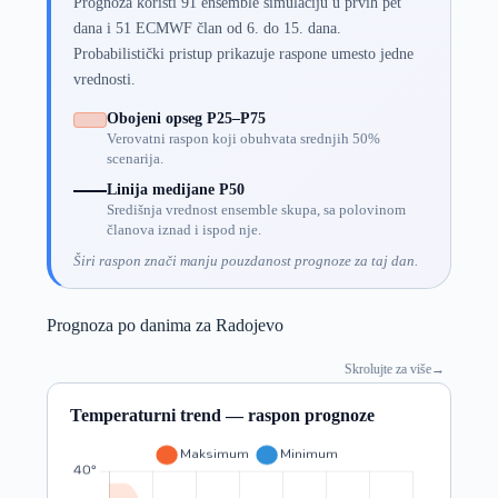
Prognoza koristi 91 ensemble simulaciju u prvih pet
dana i 51 ECMWF član od 6. do 15. dana.
Probabilistički pristup prikazuje raspone umesto jedne
vrednosti.
Obojeni opseg P25–P75
Verovatni raspon koji obuhvata srednjih 50%
scenarija.
Linija medijane P50
Središnja vrednost ensemble skupa, sa polovinom
članova iznad i ispod nje.
Širi raspon znači manju pouzdanost prognoze za taj dan.
Prognoza po danima za Radojevo
Skrolujte za više
→
Temperaturni trend — raspon prognoze