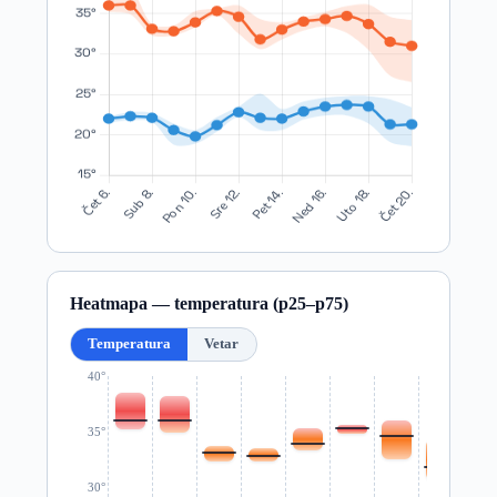
Heatmapa — temperatura (p25–p75)
Temperatura
Vetar
40°
35°
30°