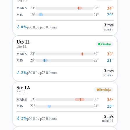
Pon 10.
34°
33°
35°
MAKS
20°
19°
21°
MIN
3 m/s
💧 0%
p50 0.0 / p75 0.0 mm
udari 7
Uto 11.
Visoka
Uto 11.
35°
35°
36°
MAKS
21°
20°
22°
MIN
3 m/s
💧 2%
p50 0.0 / p75 0.0 mm
udari 7
Sre 12.
Srednja
Sre 12.
35°
33°
36°
MAKS
23°
22°
24°
MIN
5 m/s
💧 2%
p50 0.0 / p75 0.0 mm
udari 11