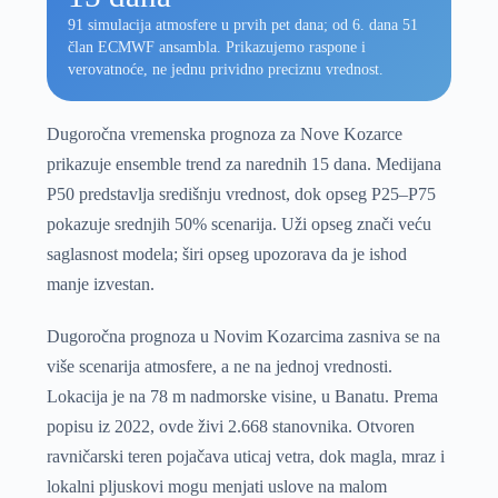
91 simulacija atmosfere u prvih pet dana; od 6. dana 51
član ECMWF ansambla. Prikazujemo raspone i
verovatnoće, ne jednu prividno preciznu vrednost.
Dugoročna vremenska prognoza za Nove Kozarce
prikazuje ensemble trend za narednih 15 dana. Medijana
P50 predstavlja središnju vrednost, dok opseg P25–P75
pokazuje srednjih 50% scenarija. Uži opseg znači veću
saglasnost modela; širi opseg upozorava da je ishod
manje izvestan.
Dugoročna prognoza u Novim Kozarcima zasniva se na
više scenarija atmosfere, a ne na jednoj vrednosti.
Lokacija je na 78 m nadmorske visine, u Banatu. Prema
popisu iz 2022, ovde živi 2.668 stanovnika. Otvoren
ravničarski teren pojačava uticaj vetra, dok magla, mraz i
lokalni pljuskovi mogu menjati uslove na malom