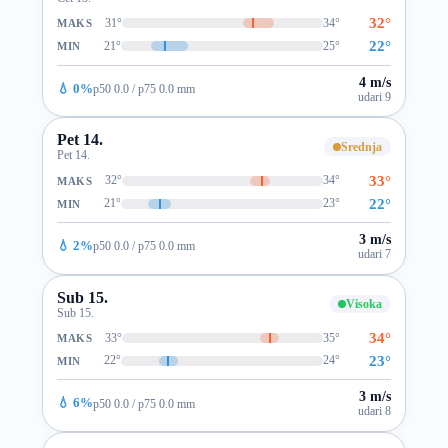
32°
31°
34°
MAKS
22°
21°
25°
MIN
4 m/s
💧 0%
p50 0.0 / p75 0.0 mm
udari 9
Pet 14.
Srednja
Pet 14.
33°
32°
34°
MAKS
22°
21°
23°
MIN
3 m/s
💧 2%
p50 0.0 / p75 0.0 mm
udari 7
Sub 15.
Visoka
Sub 15.
34°
33°
35°
MAKS
23°
22°
24°
MIN
3 m/s
💧 6%
p50 0.0 / p75 0.0 mm
udari 8