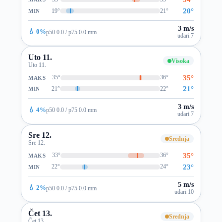
20°
19°
21°
MIN
3 m/s
💧 0%
p50 0.0 / p75 0.0 mm
udari 7
Uto 11.
Visoka
Uto 11.
35°
35°
36°
MAKS
21°
21°
22°
MIN
3 m/s
💧 4%
p50 0.0 / p75 0.0 mm
udari 7
Sre 12.
Srednja
Sre 12.
35°
33°
36°
MAKS
23°
22°
24°
MIN
5 m/s
💧 2%
p50 0.0 / p75 0.0 mm
udari 10
Čet 13.
Srednja
Čet 13.