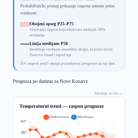
Probabilistički pristup prikazuje raspone umesto jedne
vrednosti.
Obojeni opseg P25–P75
Verovatni raspon koji obuhvata srednjih 50%
scenarija.
Linija medijane P50
Središnja vrednost ensemble skupa, sa polovinom
članova iznad i ispod nje.
Širi raspon znači manju pouzdanost prognoze za taj dan.
Prognoza po danima za Nove Kozarce
Skrolujte za više
→
Temperaturni trend — raspon prognoze