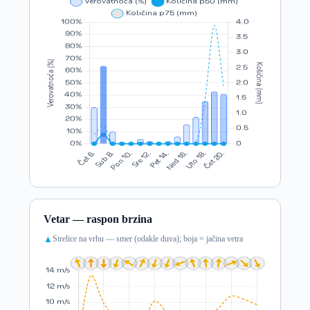
Vetar — raspon brzina
Strelice na vrhu — smer (odakle duva); boja = jačina vetra
▲