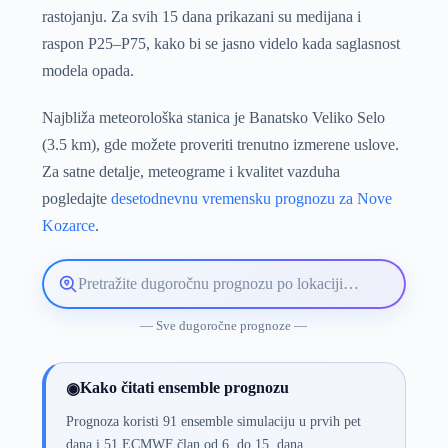
rastojanju. Za svih 15 dana prikazani su medijana i
raspon P25–P75, kako bi se jasno videlo kada saglasnost
modela opada.
Najbliža meteorološka stanica je Banatsko Veliko Selo
(3.5 km), gde možete proveriti trenutno izmerene uslove.
Za satne detalje, meteograme i kvalitet vazduha
pogledajte
desetodnevnu vremensku prognozu za Nove
Kozarce
.
Pretražite
lokaciju
vremenske
— Sve dugoročne prognoze —
prognoze
Kako čitati ensemble prognozu
◉
Prognoza koristi 91 ensemble simulaciju u prvih pet
dana i 51 ECMWF član od 6. do 15. dana.