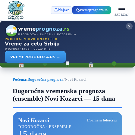
Najave
vremeprognoza.rs
SADRŽAJ
×
vreme
prognoza
.rs
PROGNOZA · RADAR · UPOZORENJA
PROJEKAT VOJVODINAMETEO
Vreme za celu Srbiju
prognoza · radar · upozorenja
VREMEPROGNOZA.RS →
Početna
/
Dugoročna prognoza
/
Novi Kozarci
Dugoročna vremenska prognoza
(ensemble) Novi Kozarci — 15 dana
Novi Kozarci
Promeni lokaciju
DUGOROČNA · ENSEMBLE
15 dana