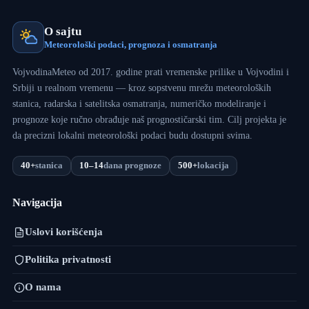
O sajtu
Meteorološki podaci, prognoza i osmatranja
VojvodinaMeteo od 2017. godine prati vremenske prilike u Vojvodini i
Srbiji u realnom vremenu — kroz sopstvenu mrežu meteoroloških
stanica, radarska i satelitska osmatranja, numeričko modeliranje i
prognoze koje ručno obrađuje naš prognostičarski tim. Cilj projekta je
da precizni lokalni meteorološki podaci budu dostupni svima.
40+
stanica
10–14
dana prognoze
500+
lokacija
Navigacija
Uslovi korišćenja
Politika privatnosti
O nama