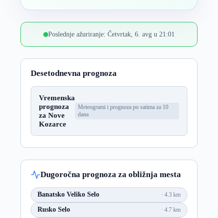
Poslednje ažuriranje: Četvrtak, 6. avg u 21:01
Desetodnevna prognoza
Vremenska
prognoza
Meteogrami i prognoza po satima za 10
za Nove
dana
Kozarce
Dugoročna prognoza za obližnja mesta
Banatsko Veliko Selo
4.3 km
Rusko Selo
4.7 km