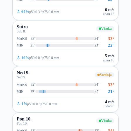
6 m/s
💧 64%
p50 0.3 / p75 0.6 mm
udari 13
Sutra
Visoka
Sub 8.
33°
33°
34°
MAKS
22°
21°
23°
MIN
5 m/s
💧 10%
p50 0.0 / p75 0.0 mm
udari 10
Ned 9.
Srednja
Ned 9.
33°
32°
34°
MAKS
21°
19°
22°
MIN
4 m/s
💧 1%
p50 0.0 / p75 0.0 mm
udari 8
Pon 10.
Visoka
Pon 10.
34°
33°
35°
MAKS