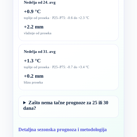
Nedelja od 24. avg
+0.9 °C
toplije od proseka · P25–P75: -0.6 do +2.3 °C
+2.2 mm
vlažnije od proseka
Nedelja od 31. avg
+1.3 °C
toplije od proseka · P25–P75: -0.7 do +3.4 °C
+0.2 mm
blizu proseka
Zašto nema tačne prognoze za 25 ili 30
dana?
Detaljna sezonska prognoza i metodologija