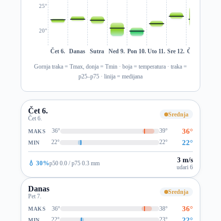
25°
20°
Čet 6.
Danas
Sutra
Ned 9.
Pon 10.
Uto 11.
Sre 12.
Čet 13.
Pet 1
Gornja traka = Tmax, donja = Tmin · boja = temperatura · traka =
p25–p75 · linija = medijana
Čet 6.
Srednja
Čet 6.
36°
36°
39°
MAKS
22°
22°
22°
MIN
3 m/s
💧 30%
p50 0.0 / p75 0.3 mm
udari 6
Danas
Srednja
Pet 7.
36°
36°
38°
MAKS
22°
22°
23°
MIN