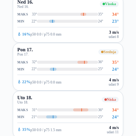
Ned 16.
Visoka
Ned 16.
34°
33°
35°
MAKS
23°
22°
24°
MIN
3 m/s
💧 16%
p50 0.0 / p75 0.0 mm
udari 8
Pon 17.
Srednja
Pon 17.
35°
32°
36°
MAKS
24°
22°
25°
MIN
4 m/s
💧 22%
p50 0.0 / p75 0.0 mm
udari 9
Uto 18.
Niska
Uto 18.
34°
31°
36°
MAKS
24°
21°
25°
MIN
4 m/s
💧 35%
p50 0.0 / p75 1.5 mm
udari 11