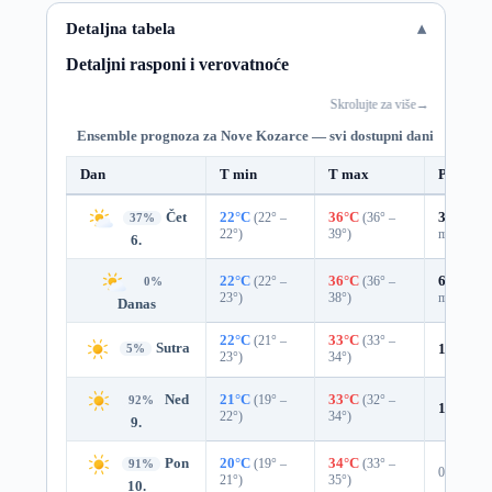
Detaljna tabela
Detaljni rasponi i verovatnoće
Skrolujte za više
→
Ensemble prognoza za Nove Kozarce — svi dostupni dani
Dan
T min
T max
Padavin
Čet
22°C
(22° –
36°C
(36° –
30%
0.0
37%
22°)
39°)
mm)
6.
22°C
(22° –
36°C
(36° –
64%
0.3
0%
23°)
38°)
mm)
Danas
22°C
(21° –
33°C
(33° –
Sutra
10%
0.0
5%
23°)
34°)
Ned
21°C
(19° –
33°C
(32° –
92%
1%
0.0 
22°)
34°)
9.
Pon
20°C
(19° –
34°C
(33° –
91%
0%
21°)
35°)
10.