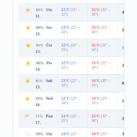
Uto
21°C
(21° –
35°C
(35° –
84%
4%
0.0 
22°)
36°)
11.
Sre
23°C
(22° –
35°C
(33° –
90%
2%
0.0 
24°)
36°)
12.
Čet
22°C
(21° –
32°C
(31° –
94%
0%
25°)
34°)
13.
Pet
22°C
(21° –
33°C
(32° –
96%
2%
0.0 
23°)
34°)
14.
Sub
23°C
(22° –
34°C
(33° –
92%
6%
0.0 
24°)
35°)
15.
Ned
23°C
(22° –
34°C
(33° –
76%
16%
0.0
24°)
35°)
16.
Pon
24°C
(22° –
35°C
(32° –
71%
22%
0.0
25°)
36°)
17.
Uto
24°C
(21° –
34°C
(31° –
35%
0.0
59%