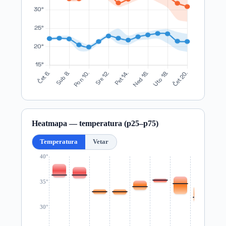
Heatmapa — temperatura (p25–p75)
Temperatura
Vetar
40°
35°
30°