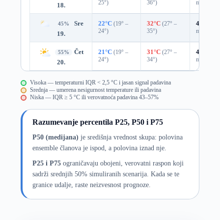
25°)
36°)
mm)
18.
Sre
22°C
(19° –
32°C
(27° –
43%
0.0
45%
24°)
35°)
mm)
19.
Čet
21°C
(19° –
31°C
(27° –
41%
0.0
55%
24°)
34°)
mm)
20.
Visoka — temperaturni IQR < 2,5 °C i jasan signal padavina
Srednja — umerena nesigurnost temperature ili padavina
Niska — IQR ≥ 5 °C ili verovatnoća padavina 43–57%
Razumevanje percentila P25, P50 i P75
P50 (medijana)
je središnja vrednost skupa: polovina
ensemble članova je ispod, a polovina iznad nje.
P25 i P75
ograničavaju obojeni, verovatni raspon koji
sadrži srednjih 50% simuliranih scenarija. Kada se te
granice udalje, raste neizvesnost prognoze.