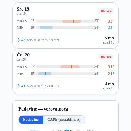
Sre 19.
Niska
Sre 19.
32°
27°
35°
MAKS
22°
19°
24°
MIN
5 m/s
💧 43%
p50 0.0 / p75 3.9 mm
udari 10
Čet 20.
Niska
Čet 20.
31°
27°
34°
MAKS
21°
19°
24°
MIN
4 m/s
💧 41%
p50 0.0 / p75 1.9 mm
udari 10
Padavine — verovatnoća
Padavine
CAPE (nestabilnost)