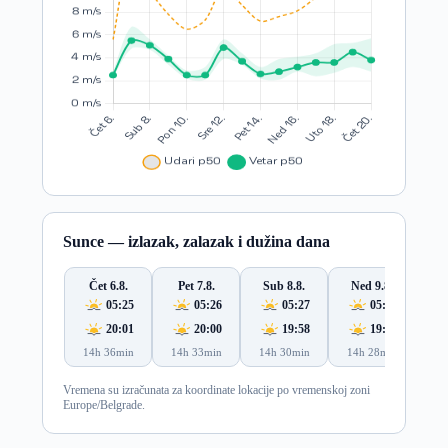
Sunce — izlazak, zalazak i dužina dana
Čet 6.8.
Pet 7.8.
Sub 8.8.
Ned 9.8.
Po
05:25
05:26
05:27
05:29
20:01
20:00
19:58
19:57
14h 36min
14h 33min
14h 30min
14h 28min
14
Vremena su izračunata za koordinate lokacije po vremenskoj zoni
Europe/Belgrade.