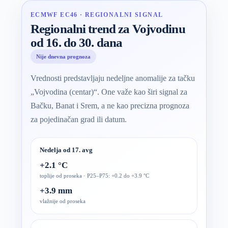
ECMWF EC46 · REGIONALNI SIGNAL
Regionalni trend za Vojvodinu
od 16. do 30. dana
Nije dnevna prognoza
Vrednosti predstavljaju nedeljne anomalije za tačku
„Vojvodina (centar)“. One važe kao širi signal za
Bačku, Banat i Srem, a ne kao precizna prognoza
za pojedinačan grad ili datum.
Nedelja od 17. avg
+2.1 °C
toplije od proseka · P25–P75: +0.2 do +3.9 °C
+3.9 mm
vlažnije od proseka