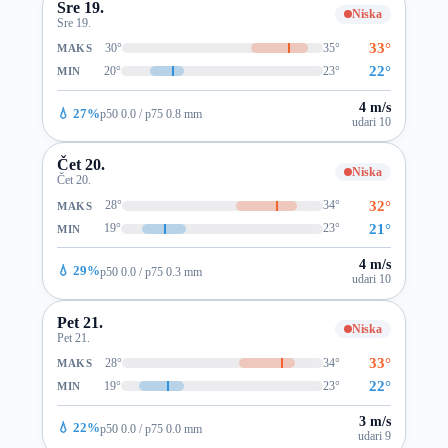
Sre 19.
Niska
Sre 19.
33°
30°
35°
MAKS
22°
20°
23°
MIN
4 m/s
💧 27%
p50 0.0 / p75 0.8 mm
udari 10
Čet 20.
Niska
Čet 20.
32°
28°
34°
MAKS
21°
19°
23°
MIN
4 m/s
💧 29%
p50 0.0 / p75 0.3 mm
udari 10
Pet 21.
Niska
Pet 21.
33°
28°
34°
MAKS
22°
19°
23°
MIN
3 m/s
💧 22%
p50 0.0 / p75 0.0 mm
udari 9