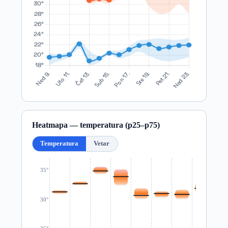
Heatmapa — temperatura (p25–p75)
Temperatura
Vetar
35°
30°