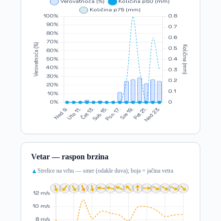
Vetar — raspon brzina
Strelice na vrhu — smer (odakle duva); boja = jačina vetra
▲