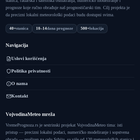
stanica, radarska i satelitska osmatranja, numeričko modeliranje i
prognoze koje ručno obrađuje naš prognostičarski tim. Cilj projekta je
da precizni lokalni meteorološki podaci budu dostupni svima.
40+
stanica
10–14
dana prognoze
500+
lokacija
Navigacija
Uslovi korišćenja
Politika privatnosti
O nama
Kontakt
VojvodinaMeteo mreža
VremePrognoza.rs je sestrinski projekat VojvodinaMeteo tima: isti
pristup — precizni lokalni podaci, numeričko modeliranje i sopstvena
obrada — proširen na celu Srbiju, sa više od 120 meteoroloških stanica i