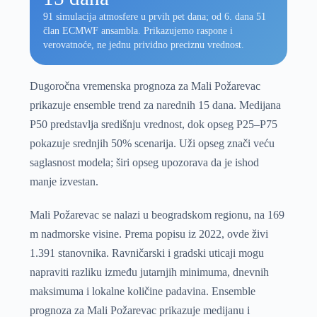
91 simulacija atmosfere u prvih pet dana; od 6. dana 51
član ECMWF ansambla. Prikazujemo raspone i
verovatnoće, ne jednu prividno preciznu vrednost.
Dugoročna vremenska prognoza za Mali Požarevac
prikazuje ensemble trend za narednih 15 dana. Medijana
P50 predstavlja središnju vrednost, dok opseg P25–P75
pokazuje srednjih 50% scenarija. Uži opseg znači veću
saglasnost modela; širi opseg upozorava da je ishod
manje izvestan.
Mali Požarevac se nalazi u beogradskom regionu, na 169
m nadmorske visine. Prema popisu iz 2022, ovde živi
1.391 stanovnika. Ravničarski i gradski uticaji mogu
napraviti razliku između jutarnjih minimuma, dnevnih
maksimuma i lokalne količine padavina. Ensemble
prognoza za Mali Požarevac prikazuje medijanu i