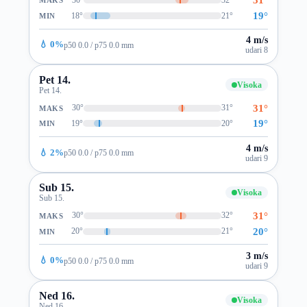
MAKS
19°
18°
21°
MIN
4 m/s
💧 0%
p50 0.0 / p75 0.0 mm
udari 8
Pet 14.
Visoka
Pet 14.
31°
30°
31°
MAKS
19°
19°
20°
MIN
4 m/s
💧 2%
p50 0.0 / p75 0.0 mm
udari 9
Sub 15.
Visoka
Sub 15.
31°
30°
32°
MAKS
20°
20°
21°
MIN
3 m/s
💧 0%
p50 0.0 / p75 0.0 mm
udari 9
Ned 16.
Visoka
Ned 16.