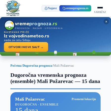
Najave
vremeprognoza.rs
SADRŽAJ
×
vreme
prognoza
.rs
PROGNOZA · RADAR · UPOZORENJA
NASTAVAK PRIČE
Iz vojvodinameteo.rs
sada za celu Srbiju
OTVORI NOVI SAJT →
Početna
/
Dugoročna prognoza
/
Mali Požarevac
Dugoročna vremenska prognoza
(ensemble) Mali Požarevac — 15 dana
Mali Požarevac
Promeni lokaciju
DUGOROČNA · ENSEMBLE
15 dana