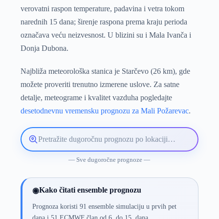
verovatni raspon temperature, padavina i vetra tokom
narednih 15 dana; širenje raspona prema kraju perioda
označava veću neizvesnost. U blizini su i Mala Ivanča i
Donja Dubona.
Najbliža meteorološka stanica je Starčevo (26 km), gde
možete proveriti trenutno izmerene uslove. Za satne
detalje, meteograme i kvalitet vazduha pogledajte
desetodnevnu vremensku prognozu za Mali Požarevac
.
Pretražite
lokaciju
vremenske
— Sve dugoročne prognoze —
prognoze
Kako čitati ensemble prognozu
◉
Prognoza koristi 91 ensemble simulaciju u prvih pet
dana i 51 ECMWF član od 6. do 15. dana.