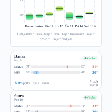
25°
20°
Danas
Sutra
Uto 11.
Sre 12.
Čet 13.
Pet 14.
Sub 15.
Ned 16.
Pon 1
Gornja traka = Tmax, donja = Tmin · boja = temperatura · traka =
p25–p75 · linija = medijana
Danas
Visoka
Ned 9.
31°
31°
32°
MAKS
20°
18°
20°
MIN
4 m/s
💧 0%
p50 0.0 / p75 0.0 mm
udari 8
Sutra
Visoka
Pon 10.
33°
33°
33°
MAKS
20°
19°
20°
MIN