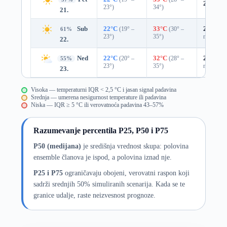
22%
0.
23°)
34°)
21.
Sub
22°C
(19° –
33°C
(30° –
27%
0.0
61%
23°)
35°)
mm)
22.
Ned
22°C
(20° –
32°C
(28° –
25%
0.0
55%
23°)
35°)
mm)
23.
Visoka — temperaturni IQR < 2,5 °C i jasan signal padavina
Srednja — umerena nesigurnost temperature ili padavina
Niska — IQR ≥ 5 °C ili verovatnoća padavina 43–57%
Razumevanje percentila P25, P50 i P75
P50 (medijana)
je središnja vrednost skupa: polovina
ensemble članova je ispod, a polovina iznad nje.
P25 i P75
ograničavaju obojeni, verovatni raspon koji
sadrži srednjih 50% simuliranih scenarija. Kada se te
granice udalje, raste neizvesnost prognoze.