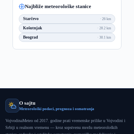
Najbliže meteorološke stanice
Starčevo
26 km
Košutnjak
28.2 km
Beograd
30.1 km
O sajtu
Meteorološki podaci, prognoza i osmatranja
VojvodinaMeteo od 2017. godine prati vremenske prilike u Vojvodini i
Srbiji u realnom vremenu — kroz sopstvenu mrežu meteoroloških