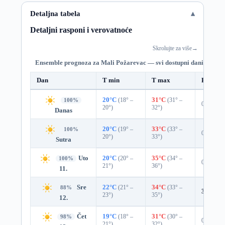
Detaljna tabela
Detaljni rasponi i verovatnoće
Skrolujte za više
→
Ensemble prognoza za Mali Požarevac — svi dostupni dani
Dan
T min
T max
Padavin
20°C
(18° –
31°C
(31° –
100%
0%
20°)
32°)
Danas
20°C
(19° –
33°C
(33° –
100%
0%
20°)
33°)
Sutra
Uto
20°C
(20° –
35°C
(34° –
100%
0%
21°)
36°)
11.
Sre
22°C
(21° –
34°C
(33° –
88%
3%
0.0
23°)
35°)
12.
Čet
19°C
(18° –
31°C
(30° –
98%
0%
21°)
32°)