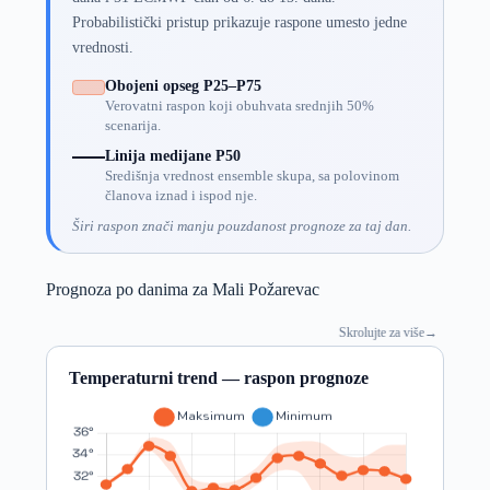
Probabilistički pristup prikazuje raspone umesto jedne
vrednosti.
Obojeni opseg P25–P75
Verovatni raspon koji obuhvata srednjih 50%
scenarija.
Linija medijane P50
Središnja vrednost ensemble skupa, sa polovinom
članova iznad i ispod nje.
Širi raspon znači manju pouzdanost prognoze za taj dan.
Prognoza po danima za Mali Požarevac
Skrolujte za više
→
Temperaturni trend — raspon prognoze