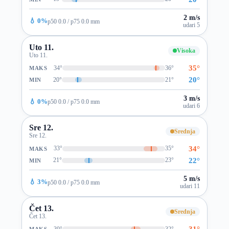
2 m/s
💧 0%
p50 0.0 / p75 0.0 mm
udari 5
Uto 11.
Visoka
Uto 11.
35°
34°
36°
MAKS
20°
20°
21°
MIN
3 m/s
💧 0%
p50 0.0 / p75 0.0 mm
udari 6
Sre 12.
Srednja
Sre 12.
34°
33°
35°
MAKS
22°
21°
23°
MIN
5 m/s
💧 3%
p50 0.0 / p75 0.0 mm
udari 11
Čet 13.
Srednja
Čet 13.
31°
30°
32°