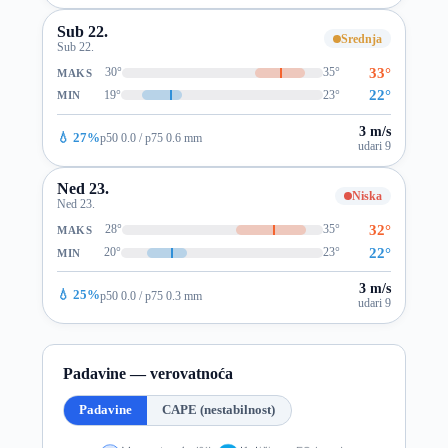
Sub 22.
Srednja
Sub 22.
33°
30°
35°
MAKS
22°
19°
23°
MIN
3 m/s
💧 27%
p50 0.0 / p75 0.6 mm
udari 9
Ned 23.
Niska
Ned 23.
32°
28°
35°
MAKS
22°
20°
23°
MIN
3 m/s
💧 25%
p50 0.0 / p75 0.3 mm
udari 9
Padavine — verovatnoća
Padavine
CAPE (nestabilnost)