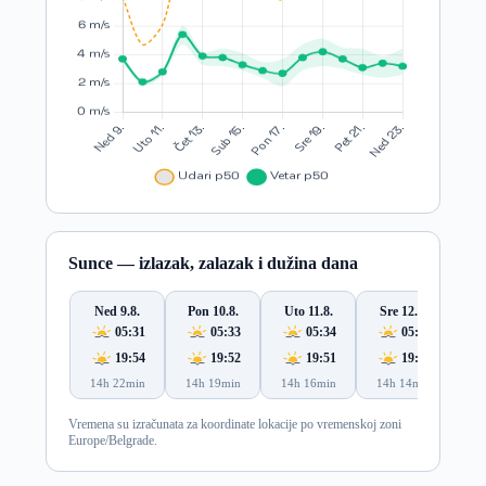
Sunce — izlazak, zalazak i dužina dana
Ned 9.8.
Pon 10.8.
Uto 11.8.
Sre 12.8.
Če
05:31
05:33
05:34
05:35
19:54
19:52
19:51
19:49
14h 22min
14h 19min
14h 16min
14h 14min
14
Vremena su izračunata za koordinate lokacije po vremenskoj zoni
Europe/Belgrade.