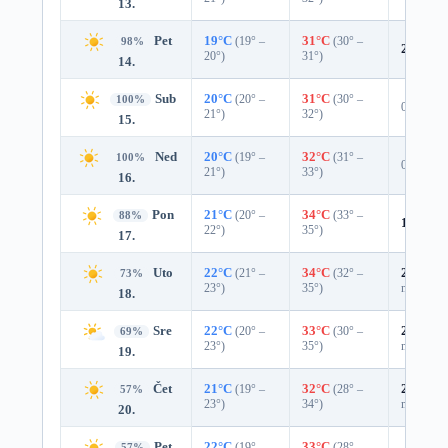
13.
Pet
19°C
(19° –
31°C
(30° –
98%
2%
0.0
20°)
31°)
14.
Sub
20°C
(20° –
31°C
(30° –
100%
0%
21°)
32°)
15.
Ned
20°C
(19° –
32°C
(31° –
100%
0%
21°)
33°)
16.
Pon
21°C
(20° –
34°C
(33° –
88%
12%
0.
22°)
35°)
17.
Uto
22°C
(21° –
34°C
(32° –
25%
0.0
73%
23°)
35°)
mm)
18.
Sre
22°C
(20° –
33°C
(30° –
27%
0.0
69%
23°)
35°)
mm)
19.
Čet
21°C
(19° –
32°C
(28° –
29%
0.0
57%
23°)
34°)
mm)
20.
Pet
22°C
(19° –
33°C
(28° –
57%