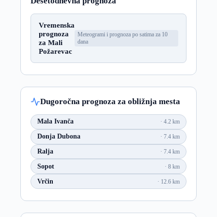
Desetodnevna prognoza
Vremenska
prognoza
Meteogrami i prognoza po satima za 10
za Mali
dana
Požarevac
Dugoročna prognoza za obližnja mesta
Mala Ivanča
4.2 km
Donja Dubona
7.4 km
Ralja
7.4 km
Sopot
8 km
Vrčin
12.6 km