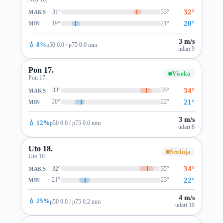
32°
31°
33°
MAKS
20°
19°
21°
MIN
3 m/s
💧 0%
p50 0.0 / p75 0.0 mm
udari 9
Pon 17.
Visoka
Pon 17.
34°
33°
35°
MAKS
21°
20°
22°
MIN
3 m/s
💧 12%
p50 0.0 / p75 0.0 mm
udari 8
Uto 18.
Srednja
Uto 18.
34°
32°
35°
MAKS
22°
21°
23°
MIN
4 m/s
💧 25%
p50 0.0 / p75 0.2 mm
udari 10