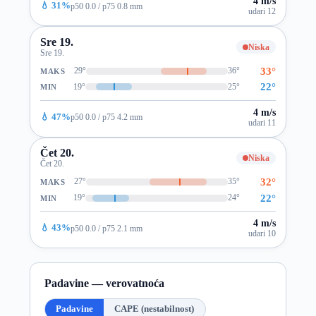
4 m/s
💧 31%
p50 0.0 / p75 0.8 mm
udari 12
Sre 19.
Niska
Sre 19.
33°
29°
36°
MAKS
22°
19°
25°
MIN
4 m/s
💧 47%
p50 0.0 / p75 4.2 mm
udari 11
Čet 20.
Niska
Čet 20.
32°
27°
35°
MAKS
22°
19°
24°
MIN
4 m/s
💧 43%
p50 0.0 / p75 2.1 mm
udari 10
Padavine — verovatnoća
Padavine
CAPE (nestabilnost)