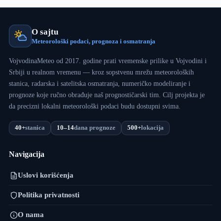
O sajtu
Meteorološki podaci, prognoza i osmatranja
VojvodinaMeteo od 2017. godine prati vremenske prilike u Vojvodini i
Srbiji u realnom vremenu — kroz sopstvenu mrežu meteoroloških
stanica, radarska i satelitska osmatranja, numeričko modeliranje i
prognoze koje ručno obrađuje naš prognostičarski tim. Cilj projekta je
da precizni lokalni meteorološki podaci budu dostupni svima.
40+
stanica
10–14
dana prognoze
500+
lokacija
Navigacija
Uslovi korišćenja
Politika privatnosti
O nama