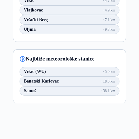
Vršac
4.7 km
Vlajkovac
4.9 km
Vršački Breg
7.1 km
Uljma
9.7 km
Najbliže meteorološke stanice
Vršac (WU)
5.9 km
Banatski Karlovac
18.3 km
Samoš
38.1 km