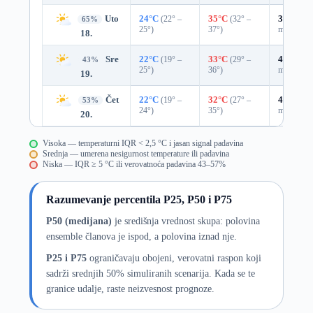
Uto
24°C
(22° –
35°C
(32° –
31%
0.0
65%
25°)
37°)
mm)
18.
Sre
22°C
(19° –
33°C
(29° –
47%
0.0
43%
25°)
36°)
mm)
19.
Čet
22°C
(19° –
32°C
(27° –
43%
0.0
53%
24°)
35°)
mm)
20.
Visoka — temperaturni IQR < 2,5 °C i jasan signal padavina
Srednja — umerena nesigurnost temperature ili padavina
Niska — IQR ≥ 5 °C ili verovatnoća padavina 43–57%
Razumevanje percentila P25, P50 i P75
P50 (medijana)
je središnja vrednost skupa: polovina
ensemble članova je ispod, a polovina iznad nje.
P25 i P75
ograničavaju obojeni, verovatni raspon koji
sadrži srednjih 50% simuliranih scenarija. Kada se te
granice udalje, raste neizvesnost prognoze.