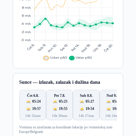
Sunce — izlazak, zalazak i dužina dana
Čet 6.8.
Pet 7.8.
Sub 8.8.
Ned 9.8.
Po
05:24
05:25
05:27
05:28
19:57
19:55
19:54
19:53
14h 32min
14h 30min
14h 27min
14h 24min
14
Vremena su izračunata za koordinate lokacije po vremenskoj zoni
Europe/Belgrade.