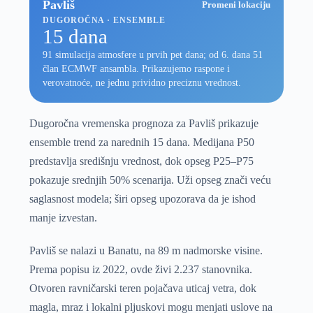
Pavliš
Promeni lokaciju
DUGOROČNA · ENSEMBLE
15 dana
91 simulacija atmosfere u prvih pet dana; od 6. dana 51
član ECMWF ansambla. Prikazujemo raspone i
verovatnoće, ne jednu prividno preciznu vrednost.
Dugoročna vremenska prognoza za Pavliš prikazuje
ensemble trend za narednih 15 dana. Medijana P50
predstavlja središnju vrednost, dok opseg P25–P75
pokazuje srednjih 50% scenarija. Uži opseg znači veću
saglasnost modela; širi opseg upozorava da je ishod
manje izvestan.
Pavliš se nalazi u Banatu, na 89 m nadmorske visine.
Prema popisu iz 2022, ovde živi 2.237 stanovnika.
Otvoren ravničarski teren pojačava uticaj vetra, dok
magla, mraz i lokalni pljuskovi mogu menjati uslove na