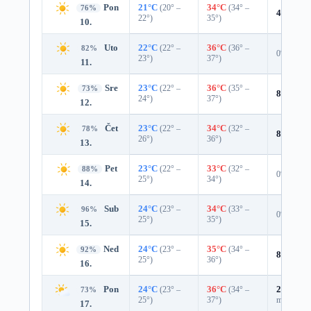
Pon
21°C
(20° –
34°C
(34° –
76%
4%
0.0 
22°)
35°)
10.
Uto
22°C
(22° –
36°C
(36° –
82%
0%
23°)
37°)
11.
Sre
23°C
(22° –
36°C
(35° –
73%
8%
0.0 
24°)
37°)
12.
Čet
23°C
(22° –
34°C
(32° –
78%
8%
0.0 
26°)
36°)
13.
Pet
23°C
(22° –
33°C
(32° –
88%
0%
25°)
34°)
14.
Sub
24°C
(23° –
34°C
(33° –
96%
0%
25°)
35°)
15.
Ned
24°C
(23° –
35°C
(34° –
92%
8%
0.0 
25°)
36°)
16.
Pon
24°C
(23° –
36°C
(34° –
25%
0.0
73%
25°)
37°)
mm)
17.