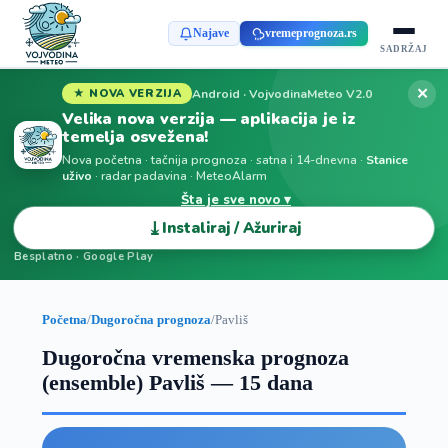
Najave
vremeprognoza.rs
SADRŽAJ
✕
Android · VojvodinaMeteo V2.0
★ NOVA VERZIJA
Velika nova verzija — aplikacija je iz
temelja osvežena!
Nova početna · tačnija prognoza · satna i 14-dnevna ·
Stanice
uživo
· radar padavina · MeteoAlarm
Šta je sve novo ▾
⤓
Instaliraj / Ažuriraj
Besplatno · Google Play
Početna
/
Dugoročna prognoza
/
Pavliš
Dugoročna vremenska prognoza
(ensemble) Pavliš — 15 dana