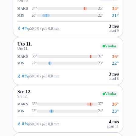
Pon 10.
34°
34°
35°
MAKS
21°
20°
22°
MIN
3 m/s
💧 4%
p50 0.0 / p75 0.0 mm
udari 9
Uto 11.
Visoka
Uto 11.
36°
36°
37°
MAKS
22°
22°
23°
MIN
3 m/s
💧 0%
p50 0.0 / p75 0.0 mm
udari 8
Sre 12.
Visoka
Sre 12.
36°
35°
37°
MAKS
23°
22°
24°
MIN
4 m/s
💧 8%
p50 0.0 / p75 0.0 mm
udari 11