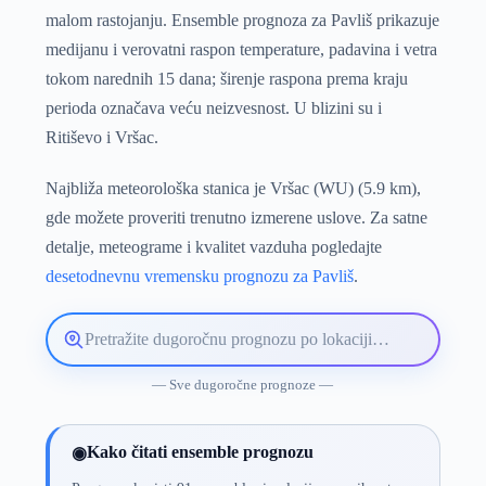
malom rastojanju. Ensemble prognoza za Pavliš prikazuje
medijanu i verovatni raspon temperature, padavina i vetra
tokom narednih 15 dana; širenje raspona prema kraju
perioda označava veću neizvesnost. U blizini su i
Ritiševo i Vršac.
Najbliža meteorološka stanica je Vršac (WU) (5.9 km),
gde možete proveriti trenutno izmerene uslove. Za satne
detalje, meteograme i kvalitet vazduha pogledajte
desetodnevnu vremensku prognozu za Pavliš
.
Pretražite
lokaciju
vremenske
— Sve dugoročne prognoze —
prognoze
Kako čitati ensemble prognozu
◉