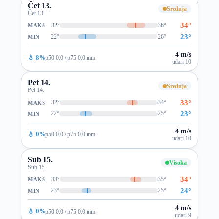
Čet 13.
Srednja
Čet 13.
34°
32°
36°
MAKS
23°
22°
26°
MIN
4 m/s
💧 8%
p50 0.0 / p75 0.0 mm
udari 10
Pet 14.
Srednja
Pet 14.
33°
32°
34°
MAKS
23°
22°
25°
MIN
4 m/s
💧 0%
p50 0.0 / p75 0.0 mm
udari 10
Sub 15.
Visoka
Sub 15.
34°
33°
35°
MAKS
24°
23°
25°
MIN
4 m/s
💧 0%
p50 0.0 / p75 0.0 mm
udari 9