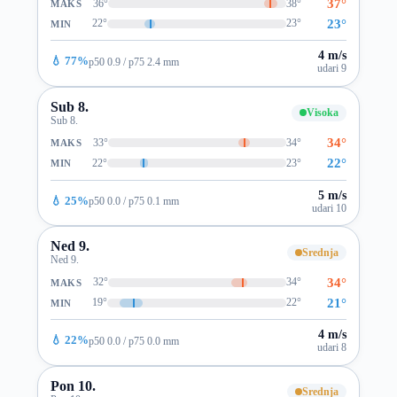
37°
36°
38°
MAKS
23°
22°
23°
MIN
4 m/s
💧 77%
p50 0.9 / p75 2.4 mm
udari 9
Sub 8.
Visoka
Sub 8.
34°
33°
34°
MAKS
22°
22°
23°
MIN
5 m/s
💧 25%
p50 0.0 / p75 0.1 mm
udari 10
Ned 9.
Srednja
Ned 9.
34°
32°
34°
MAKS
21°
19°
22°
MIN
4 m/s
💧 22%
p50 0.0 / p75 0.0 mm
udari 8
Pon 10.
Srednja