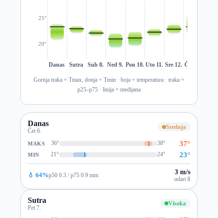
25°
20°
Danas
Sutra
Sub 8.
Ned 9.
Pon 10.
Uto 11.
Sre 12.
Čet 13.
Pet 1
Gornja traka = Tmax, donja = Tmin · boja = temperatura · traka =
p25–p75 · linija = medijana
Danas
Srednja
Čet 6.
37°
36°
38°
MAKS
23°
21°
24°
MIN
3 m/s
💧 64%
p50 0.3 / p75 0.9 mm
udari 8
Sutra
Visoka
Pet 7.