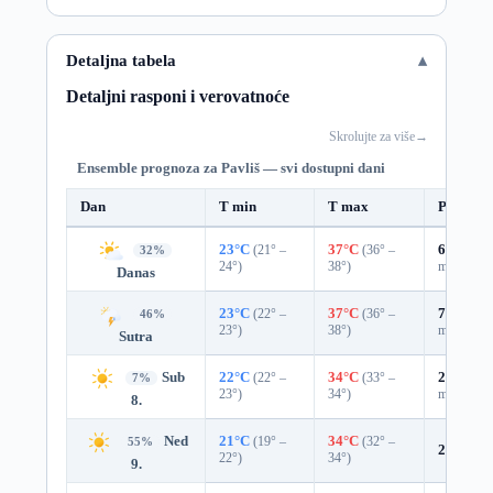
Detaljna tabela
Detaljni rasponi i verovatnoće
Skrolujte za više
→
Ensemble prognoza za Pavliš — svi dostupni dani
Dan
T min
T max
Padavin
23°C
(21° –
37°C
(36° –
64%
0.3
32%
24°)
38°)
mm)
Danas
23°C
(22° –
37°C
(36° –
77%
0.9
46%
23°)
38°)
mm)
Sutra
Sub
22°C
(22° –
34°C
(33° –
25%
0.0
7%
23°)
34°)
mm)
8.
Ned
21°C
(19° –
34°C
(32° –
55%
22%
0.0
22°)
34°)
9.