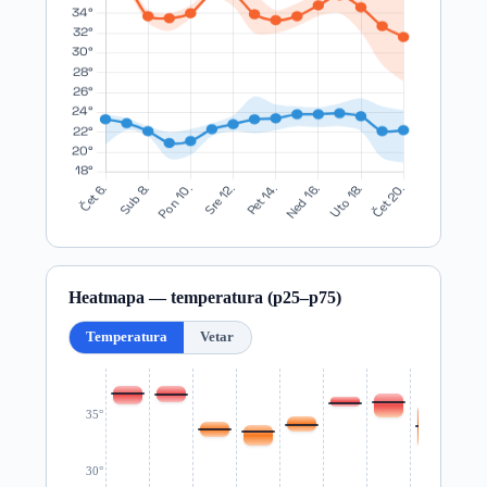
Heatmapa — temperatura (p25–p75)
Temperatura
Vetar
35°
30°