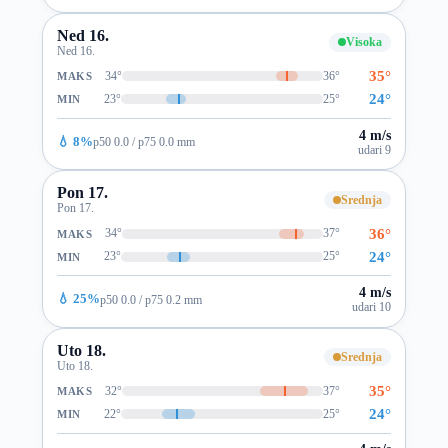
Ned 16.
Visoka
Ned 16.
35°
34°
36°
MAKS
24°
23°
25°
MIN
4 m/s
💧 8%
p50 0.0 / p75 0.0 mm
udari 9
Pon 17.
Srednja
Pon 17.
36°
34°
37°
MAKS
24°
23°
25°
MIN
4 m/s
💧 25%
p50 0.0 / p75 0.2 mm
udari 10
Uto 18.
Srednja
Uto 18.
35°
32°
37°
MAKS
24°
22°
25°
MIN