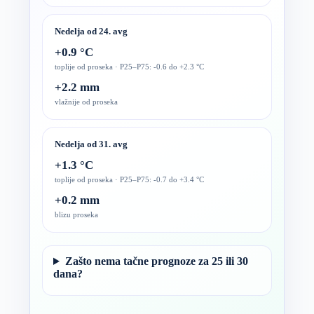
Nedelja od 24. avg
+0.9 °C
toplije od proseka · P25–P75: -0.6 do +2.3 °C
+2.2 mm
vlažnije od proseka
Nedelja od 31. avg
+1.3 °C
toplije od proseka · P25–P75: -0.7 do +3.4 °C
+0.2 mm
blizu proseka
Zašto nema tačne prognoze za 25 ili 30
dana?