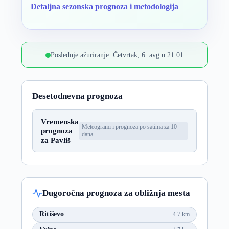
Detaljna sezonska prognoza i metodologija
Poslednje ažuriranje: Četvrtak, 6. avg u 21:01
Desetodnevna prognoza
Vremenska
Meteogrami i prognoza po satima za 10
prognoza
dana
za Pavliš
Dugoročna prognoza za obližnja mesta
Ritiševo
4.7 km