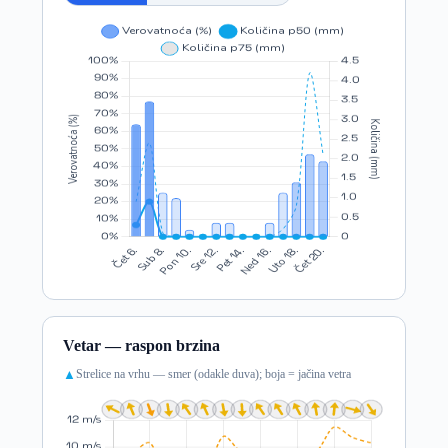
Vetar — raspon brzina
Strelice na vrhu — smer (odakle duva); boja = jačina vetra
▲