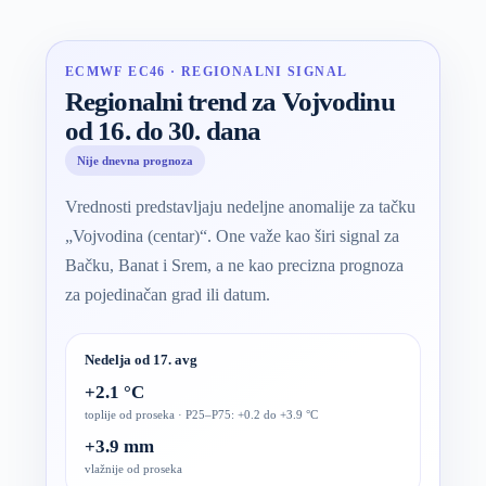
ECMWF EC46 · REGIONALNI SIGNAL
Regionalni trend za Vojvodinu
od 16. do 30. dana
Nije dnevna prognoza
Vrednosti predstavljaju nedeljne anomalije za tačku
„Vojvodina (centar)“. One važe kao širi signal za
Bačku, Banat i Srem, a ne kao precizna prognoza
za pojedinačan grad ili datum.
Nedelja od 17. avg
+2.1 °C
toplije od proseka · P25–P75: +0.2 do +3.9 °C
+3.9 mm
vlažnije od proseka