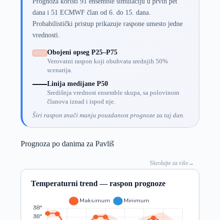
Prognoza koristi 91 ensemble simulaciju u prvih pet
dana i 51 ECMWF član od 6. do 15. dana.
Probabilistički pristup prikazuje raspone umesto jedne
vrednosti.
Obojeni opseg P25–P75
Verovatni raspon koji obuhvata srednjih 50%
scenarija.
Linija medijane P50
Središnja vrednost ensemble skupa, sa polovinom
članova iznad i ispod nje.
Širi raspon znači manju pouzdanost prognoze za taj dan.
Prognoza po danima za Pavliš
Skrolujte za više
→
Temperaturni trend — raspon prognoze