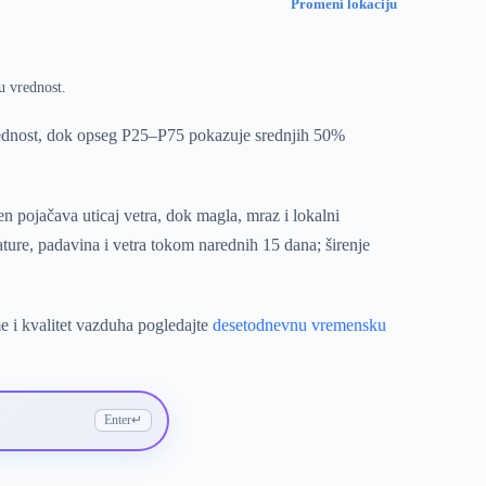
Promeni lokaciju
u vrednost.
rednost, dok opseg P25–P75 pokazuje srednjih 50%
n pojačava uticaj vetra, dok magla, mraz i lokalni
ure, padavina i vetra tokom narednih 15 dana; širenje
e i kvalitet vazduha pogledajte
desetodnevnu vremensku
Enter
↵