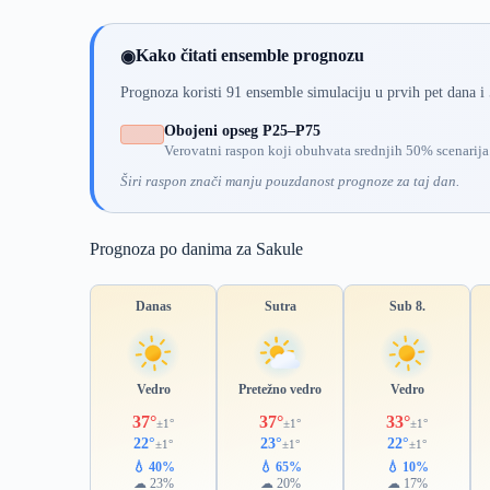
Kako čitati ensemble prognozu
◉
Prognoza koristi 91 ensemble simulaciju u prvih pet dana i
Obojeni opseg P25–P75
Verovatni raspon koji obuhvata srednjih 50% scenarija
Širi raspon znači manju pouzdanost prognoze za taj dan.
Prognoza po danima za Sakule
Danas
Sutra
Sub 8.
Vedro
Pretežno vedro
Vedro
37°
37°
33°
±1°
±1°
±1°
22°
23°
22°
±1°
±1°
±1°
💧 40%
💧 65%
💧 10%
☁ 23%
☁ 20%
☁ 17%