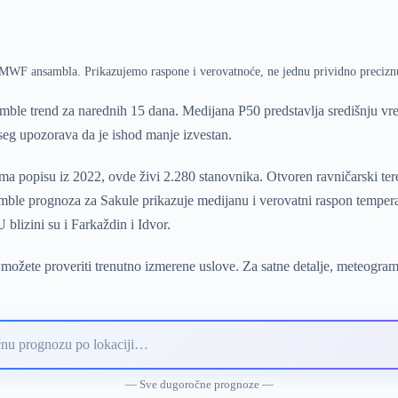
ECMWF ansambla. Prikazujemo raspone i verovatnoće, ne jednu prividno precizn
ble trend za narednih 15 dana. Medijana P50 predstavlja središnju v
pseg upozorava da je ishod manje izvestan.
a popisu iz 2022, ovde živi 2.280 stanovnika. Otvoren ravničarski tere
ble prognoza za Sakule prikazuje medijanu i verovatni raspon temperat
blizini su i Farkaždin i Idvor.
možete proveriti trenutno izmerene uslove. Za satne detalje, meteogram
— Sve dugoročne prognoze —