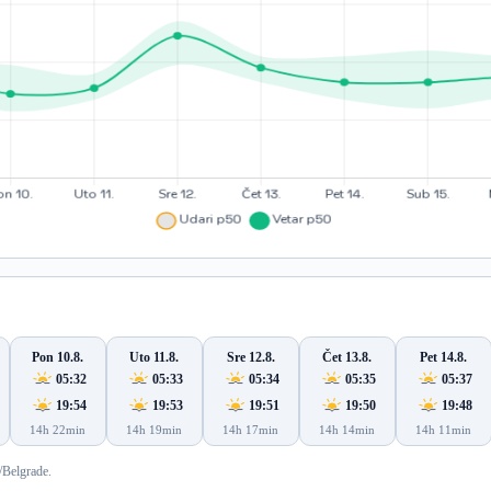
Pon 10.8.
Uto 11.8.
Sre 12.8.
Čet 13.8.
Pet 14.8.
05:32
05:33
05:34
05:35
05:37
19:54
19:53
19:51
19:50
19:48
14h 22min
14h 19min
14h 17min
14h 14min
14h 11min
/Belgrade.