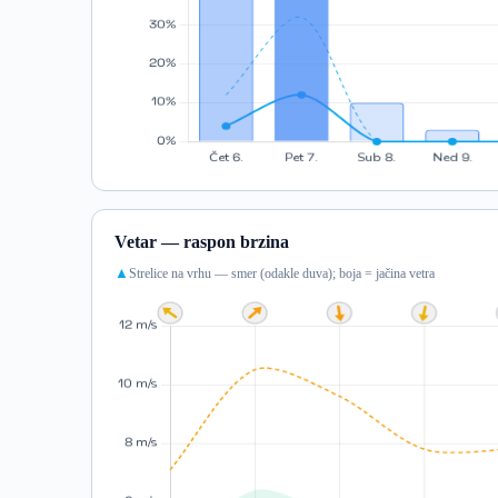
Vetar — raspon brzina
Strelice na vrhu — smer (odakle duva); boja = jačina vetra
▲