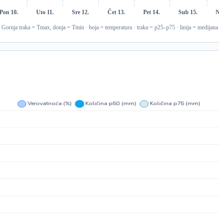
Pon 10.
Uto 11.
Sre 12.
Čet 13.
Pet 14.
Sub 15.
N
Gornja traka = Tmax, donja = Tmin · boja = temperatura · traka = p25–p75 · linija = medijana