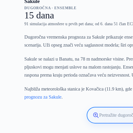
Sakule
DUGOROČNA · ENSEMBLE
15 dana
91 simulacija atmosfere u prvih pet dana; od 6. dana 51 član 
Dugoročna vremenska prognoza za Sakule prikazuje ensem
scenarija. Uži opseg znači veću saglasnost modela; širi o
Sakule se nalazi u Banatu, na 78 m nadmorske visine. Prem
pljuskovi mogu menjati uslove na malom rastojanju. Ensem
raspona prema kraju perioda označava veću neizvesnost. U 
Najbliža meteorološka stanica je Kovačica (11.9 km), gde 
prognozu za Sakule
.
Pretražite
lokaciju
vremenske
prognoze