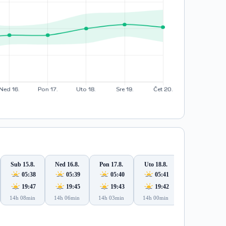
Sub 15.8.
Ned 16.8.
Pon 17.8.
Uto 18.8.
Sre 19.8.
05:38
05:39
05:40
05:41
05:43
19:47
19:45
19:43
19:42
19:40
14h 08min
14h 06min
14h 03min
14h 00min
13h 57min