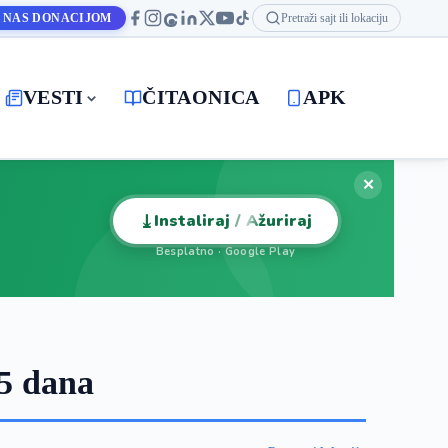
 NAS DONACIJOM
Pretraži sajt ili lokaciju
VESTI
ČITAONICA
APK
✕
⤓
Instaliraj / Ažuriraj
Besplatno · Google Play
5 dana