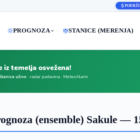
PODRŽI
PROGNOZA
STANICE (MERENJA)
je iz temelja osvežena!
Stanice uživo
· radar padavina · MeteoAlarm
ognoza (ensemble) Sakule — 1