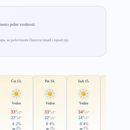
mesto jedne vrednosti.
pa, sa polovinom članova iznad i ispod nje.
Čet 13.
Pet 14.
Sub 15.
Ned 16.
Vedro
Vedro
Vedro
Vedro
33°
33°
34°
35°
±2°
±1°
±1°
±1°
23°
22°
24°
24°
±2°
±1°
±1°
±1°
💧 2%
💧 0%
💧 4%
💧 16%
☁ 0%
☁ 1%
☁ 1%
☁ 10%