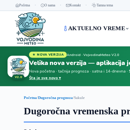
Početna
O nama
Kontakt
Tamna tema
AKTUELNO VREME
Android · VojvodinaMeteo V2.0
★ NOVA VERZIJA
Velika nova verzija — aplikacija 
Nova početna · tačnija prognoza · satna i 14-dnevna ·
V2.0
Šta je sve novo ▾
Početna
/
Dugoročna prognoza
/
Sakule
Dugoročna vremenska pr