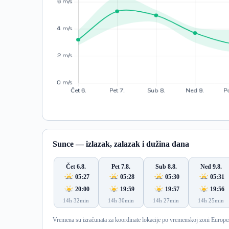
Sunce — izlazak, zalazak i dužina dana
Čet 6.8.
Pet 7.8.
Sub 8.8.
Ned 9.8.
05:27
05:28
05:30
05:31
20:00
19:59
19:57
19:56
14h 32min
14h 30min
14h 27min
14h 25min
Vremena su izračunata za koordinate lokacije po vremenskoj zoni Europe