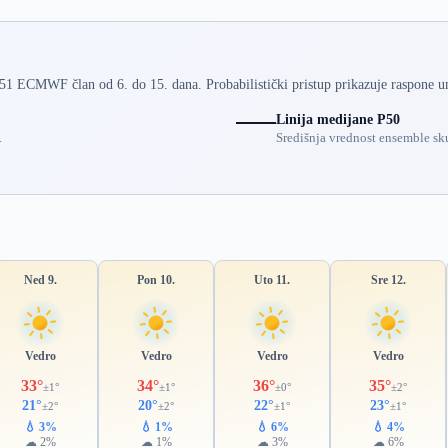
 51 ECMWF član od 6. do 15. dana. Probabilistički pristup prikazuje raspone u
Linija medijane P50
.
Središnja vrednost ensemble sku
Ned 9.
Pon 10.
Uto 11.
Sre 12.
Vedro
Vedro
Vedro
Vedro
33°
34°
36°
35°
±1°
±1°
±0°
±2°
21°
20°
22°
23°
±2°
±2°
±1°
±1°
💧 3%
💧 1%
💧 6%
💧 4%
☁ 2%
☁ 1%
☁ 3%
☁ 6%