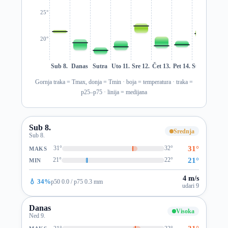
25°
20°
Sub 8.
Danas
Sutra
Uto 11.
Sre 12.
Čet 13.
Pet 14.
Sub 15.
Ned 1
Gornja traka = Tmax, donja = Tmin · boja = temperatura · traka =
p25–p75 · linija = medijana
Sub 8.
Srednja
Sub 8.
31°
31°
32°
MAKS
21°
21°
22°
MIN
4 m/s
💧 34%
p50 0.0 / p75 0.3 mm
udari 9
Danas
Visoka
Ned 9.