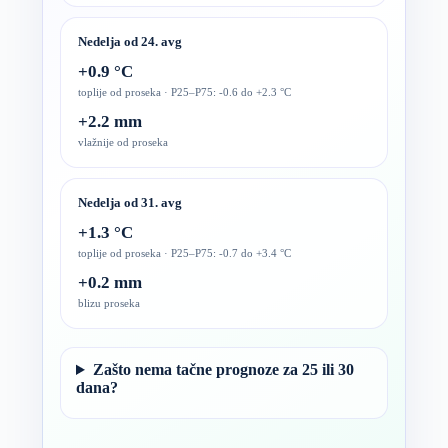
Nedelja od 24. avg
+0.9 °C
toplije od proseka · P25–P75: -0.6 do +2.3 °C
+2.2 mm
vlažnije od proseka
Nedelja od 31. avg
+1.3 °C
toplije od proseka · P25–P75: -0.7 do +3.4 °C
+0.2 mm
blizu proseka
Zašto nema tačne prognoze za 25 ili 30
dana?