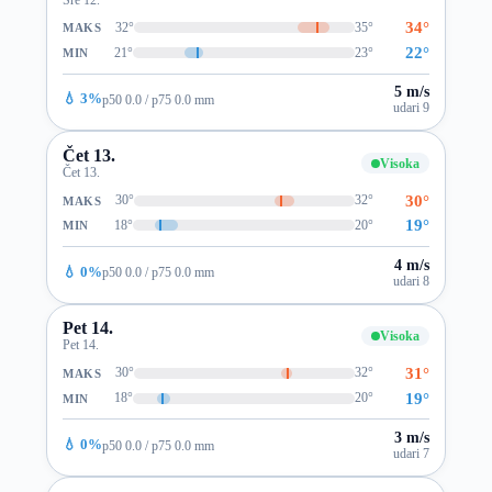
34°
32°
35°
MAKS
22°
21°
23°
MIN
5 m/s
💧 3%
p50 0.0 / p75 0.0 mm
udari 9
Čet 13.
Visoka
Čet 13.
30°
30°
32°
MAKS
19°
18°
20°
MIN
4 m/s
💧 0%
p50 0.0 / p75 0.0 mm
udari 8
Pet 14.
Visoka
Pet 14.
31°
30°
32°
MAKS
19°
18°
20°
MIN
3 m/s
💧 0%
p50 0.0 / p75 0.0 mm
udari 7