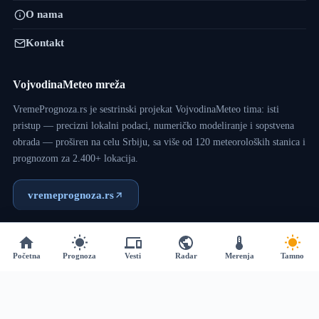
O nama
Kontakt
VojvodinaMeteo mreža
VremePrognoza.rs je sestrinski projekat VojvodinaMeteo tima: isti
pristup — precizni lokalni podaci, numeričko modeliranje i sopstvena
obrada — proširen na celu Srbiju, sa više od 120 meteoroloških stanica i
prognozom za 2.400+ lokacija.
vremeprognoza.rs
Copyright © 2017 - 2026 - VojvodinaMeteo - Dizajn:
VM
Početna
Prognoza
Vesti
Radar
Merenja
Tamno
Team
.