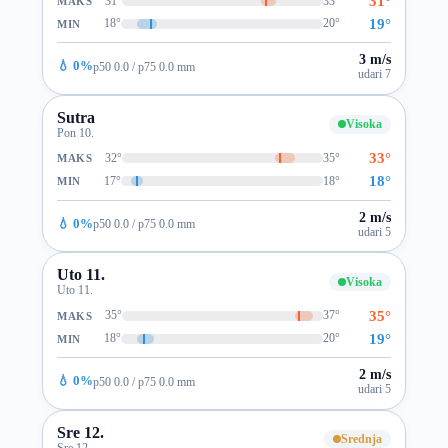
31°
31°
33°
MAKS
19°
18°
20°
MIN
3 m/s
💧 0%
p50 0.0 / p75 0.0 mm
udari 7
Sutra
Visoka
Pon 10.
33°
32°
35°
MAKS
18°
17°
18°
MIN
2 m/s
💧 0%
p50 0.0 / p75 0.0 mm
udari 5
Uto 11.
Visoka
Uto 11.
35°
35°
37°
MAKS
19°
18°
20°
MIN
2 m/s
💧 0%
p50 0.0 / p75 0.0 mm
udari 5
Sre 12.
Srednja
Sre 12.