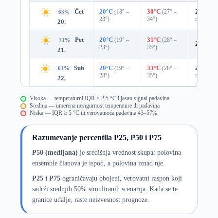
Čet
20°C
(18° –
30°C
(27° –
29%
0.0
63%
23°)
34°)
mm)
20.
Pet
20°C
(19° –
31°C
(28° –
71%
20%
0.
23°)
35°)
21.
Sub
20°C
(19° –
33°C
(28° –
29%
0.0
61%
23°)
35°)
mm)
22.
Visoka — temperaturni IQR < 2,5 °C i jasan signal padavina
Srednja — umerena nesigurnost temperature ili padavina
Niska — IQR ≥ 5 °C ili verovatnoća padavina 43–57%
Razumevanje percentila P25, P50 i P75
P50 (medijana)
je središnja vrednost skupa: polovina
ensemble članova je ispod, a polovina iznad nje.
P25 i P75
ograničavaju obojeni, verovatni raspon koji
sadrži srednjih 50% simuliranih scenarija. Kada se te
granice udalje, raste neizvesnost prognoze.