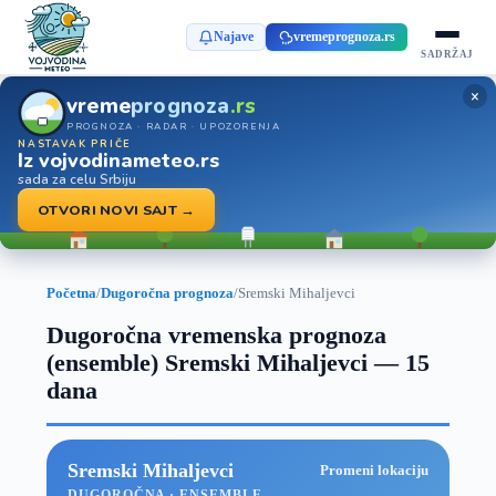
Najave
vremeprognoza.rs
SADRŽAJ
×
vreme
prognoza
.rs
PROGNOZA · RADAR · UPOZORENJA
NASTAVAK PRIČE
Iz vojvodinameteo.rs
sada za celu Srbiju
OTVORI NOVI SAJT →
Početna
/
Dugoročna prognoza
/
Sremski Mihaljevci
Dugoročna vremenska prognoza
(ensemble) Sremski Mihaljevci — 15
dana
Sremski Mihaljevci
Promeni lokaciju
DUGOROČNA · ENSEMBLE