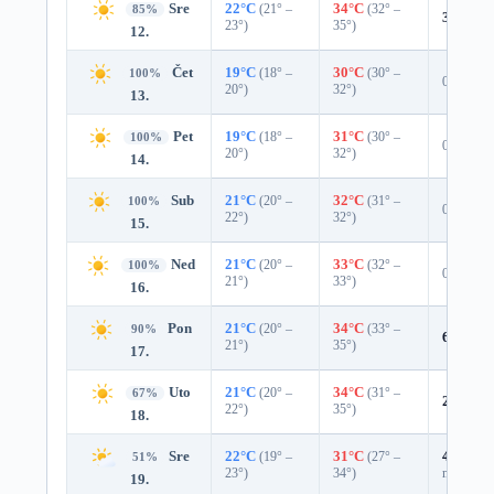
Sre
22°C
(21° –
34°C
(32° –
85%
3%
0.0
23°)
35°)
12.
Čet
19°C
(18° –
30°C
(30° –
100%
0%
20°)
32°)
13.
Pet
19°C
(18° –
31°C
(30° –
100%
0%
20°)
32°)
14.
Sub
21°C
(20° –
32°C
(31° –
100%
0%
22°)
32°)
15.
Ned
21°C
(20° –
33°C
(32° –
100%
0%
21°)
33°)
16.
Pon
21°C
(20° –
34°C
(33° –
90%
6%
0.0
21°)
35°)
17.
Uto
21°C
(20° –
34°C
(31° –
67%
24%
0.
22°)
35°)
18.
Sre
22°C
(19° –
31°C
(27° –
43%
0.0
51%
23°)
34°)
mm)
19.