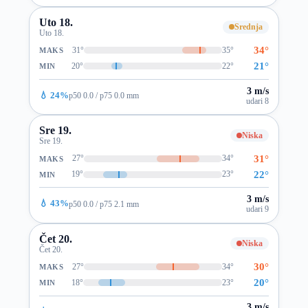
Uto 18.
Srednja
Uto 18.
34°
31°
35°
MAKS
21°
20°
22°
MIN
3 m/s
💧 24%
p50 0.0 / p75 0.0 mm
udari 8
Sre 19.
Niska
Sre 19.
31°
27°
34°
MAKS
22°
19°
23°
MIN
3 m/s
💧 43%
p50 0.0 / p75 2.1 mm
udari 9
Čet 20.
Niska
Čet 20.
30°
27°
34°
MAKS
20°
18°
23°
MIN
3 m/s