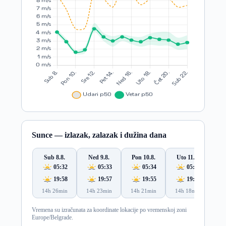
Sunce — izlazak, zalazak i dužina dana
Sub 8.8.
Ned 9.8.
Pon 10.8.
Uto 11.8.
S
05:32
05:33
05:34
05:36
19:58
19:57
19:55
19:54
14h 26min
14h 23min
14h 21min
14h 18min
14
Vremena su izračunata za koordinate lokacije po vremenskoj zoni
Europe/Belgrade.