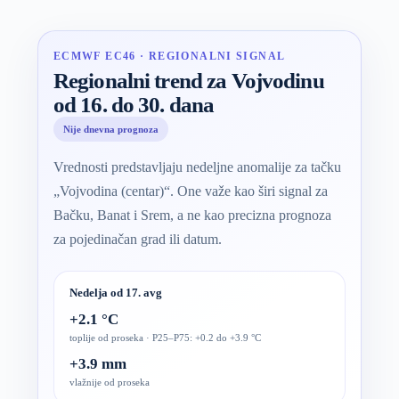
ECMWF EC46 · REGIONALNI SIGNAL
Regionalni trend za Vojvodinu
od 16. do 30. dana
Nije dnevna prognoza
Vrednosti predstavljaju nedeljne anomalije za tačku
„Vojvodina (centar)“. One važe kao širi signal za
Bačku, Banat i Srem, a ne kao precizna prognoza
za pojedinačan grad ili datum.
Nedelja od 17. avg
+2.1 °C
toplije od proseka · P25–P75: +0.2 do +3.9 °C
+3.9 mm
vlažnije od proseka