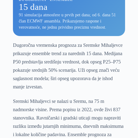
15 dana
91 simulacija atmosfere u prvih pet dana; od 6. dana 51
član ECMWF ansambla. Prikazujemo raspone i
verovatnoće, ne jednu prividno preciznu vrednost.
Dugoročna vremenska prognoza za Sremske Mihaljevce
prikazuje ensemble trend za narednih 15 dana. Medijana
P50 predstavlja središnju vrednost, dok opseg P25–P75
pokazuje srednjih 50% scenarija. Uži opseg znači veću
saglasnost modela; širi opseg upozorava da je ishod
manje izvestan.
Sremski Mihaljevci se nalazi u Sremu, na 75 m
nadmorske visine. Prema popisu iz 2022, ovde živi 837
stanovnika. Ravničarski i gradski uticaji mogu napraviti
razliku između jutarnjih minimuma, dnevnih maksimuma
i lokalne količine padavina. Ensemble prognoza za