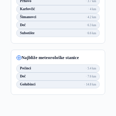
Prhovo
3.7 km
Karlovčić
4 km
Šimanovci
4.2 km
Deč
6.3 km
Subotište
6.6 km
Najbliže meteorološke stanice
Pećinci
5.4 km
Deč
7.6 km
Golubinci
14.8 km