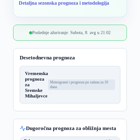
Detaljna sezonska prognoza i metodologija
Poslednje ažuriranje: Subota, 8. avg u 21:02
Desetodnevna prognoza
Vremenska
prognoza
Meteogrami i prognoza po satima za 10
za
dana
Sremske
Mihaljevce
Dugoročna prognoza za obližnja mesta