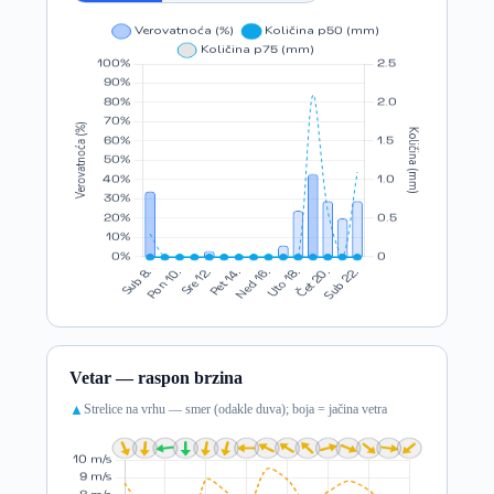
Vetar — raspon brzina
Strelice na vrhu — smer (odakle duva); boja = jačina vetra
▲