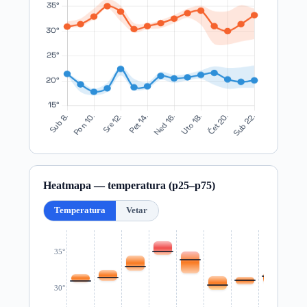
Heatmapa — temperatura (p25–p75)
Temperatura
Vetar
35°
30°