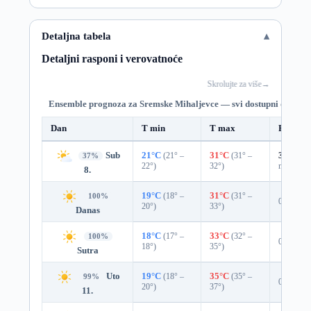
Detaljna tabela
Detaljni rasponi i verovatnoće
Skrolujte za više
→
Ensemble prognoza za Sremske Mihaljevce — svi dostupni dani
Dan
T min
T max
Padavin
Sub
21°C
(21° –
31°C
(31° –
34%
0.0
37%
22°)
32°)
mm)
8.
19°C
(18° –
31°C
(31° –
100%
0%
20°)
33°)
Danas
18°C
(17° –
33°C
(32° –
100%
0%
18°)
35°)
Sutra
Uto
19°C
(18° –
35°C
(35° –
99%
0%
20°)
37°)
11.