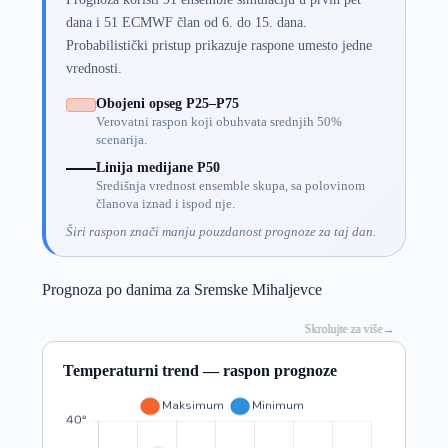
dana i 51 ECMWF član od 6. do 15. dana.
Probabilistički pristup prikazuje raspone umesto jedne
vrednosti.
Obojeni opseg P25–P75
Verovatni raspon koji obuhvata srednjih 50%
scenarija.
Linija medijane P50
Središnja vrednost ensemble skupa, sa polovinom
članova iznad i ispod nje.
Širi raspon znači manju pouzdanost prognoze za taj dan.
Prognoza po danima za Sremske Mihaljevce
Skrolujte za više
→
Temperaturni trend — raspon prognoze