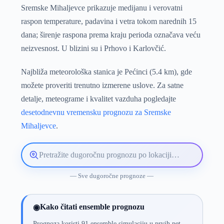
Sremske Mihaljevce prikazuje medijanu i verovatni
raspon temperature, padavina i vetra tokom narednih 15
dana; širenje raspona prema kraju perioda označava veću
neizvesnost. U blizini su i Prhovo i Karlovčić.
Najbliža meteorološka stanica je Pećinci (5.4 km), gde
možete proveriti trenutno izmerene uslove. Za satne
detalje, meteograme i kvalitet vazduha pogledajte
desetodnevnu vremensku prognozu za Sremske
Mihaljevce
.
Pretražite
lokaciju
vremenske
— Sve dugoročne prognoze —
prognoze
Kako čitati ensemble prognozu
◉
Prognoza koristi 91 ensemble simulaciju u prvih pet