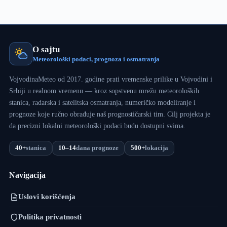
O sajtu
Meteorološki podaci, prognoza i osmatranja
VojvodinaMeteo od 2017. godine prati vremenske prilike u Vojvodini i
Srbiji u realnom vremenu — kroz sopstvenu mrežu meteoroloških
stanica, radarska i satelitska osmatranja, numeričko modeliranje i
prognoze koje ručno obrađuje naš prognostičarski tim. Cilj projekta je
da precizni lokalni meteorološki podaci budu dostupni svima.
40+
stanica
10–14
dana prognoze
500+
lokacija
Navigacija
Uslovi korišćenja
Politika privatnosti