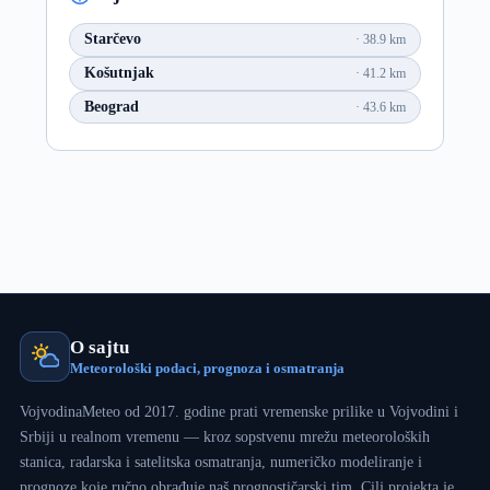
Starčevo
38.9 km
Košutnjak
41.2 km
Beograd
43.6 km
O sajtu
Meteorološki podaci, prognoza i osmatranja
VojvodinaMeteo od 2017. godine prati vremenske prilike u Vojvodini i
Srbiji u realnom vremenu — kroz sopstvenu mrežu meteoroloških
stanica, radarska i satelitska osmatranja, numeričko modeliranje i
prognoze koje ručno obrađuje naš prognostičarski tim. Cilj projekta je