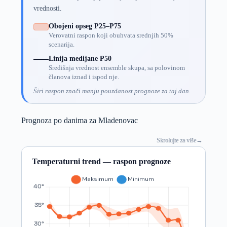
vrednosti.
Obojeni opseg P25–P75
Verovatni raspon koji obuhvata srednjih 50%
scenarija.
Linija medijane P50
Središnja vrednost ensemble skupa, sa polovinom
članova iznad i ispod nje.
Širi raspon znači manju pouzdanost prognoze za taj dan.
Prognoza po danima za Mladenovac
Skrolujte za više
→
Temperaturni trend — raspon prognoze