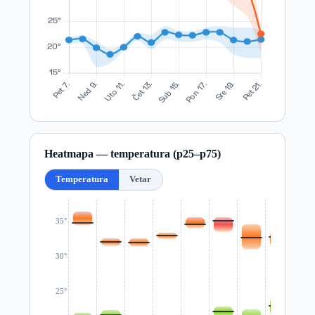
Heatmapa — temperatura (p25–p75)
Temperatura
Vetar
35°
30°
25°