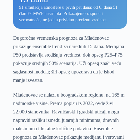
91 simulacija atmosfere u prvih pet dana; od 6. dana 51
član ECMWF ansambla. Prikazujemo raspone i
verovatnoće, ne jednu prividno preciznu vrednost.
Dugoročna vremenska prognoza za Mladenovac
prikazuje ensemble trend za narednih 15 dana. Medijana
P50 predstavlja središnju vrednost, dok opseg P25–P75
pokazuje srednjih 50% scenarija. Uži opseg znači veću
saglasnost modela; širi opseg upozorava da je ishod
manje izvestan.
Mladenovac se nalazi u beogradskom regionu, na 165 m
nadmorske visine. Prema popisu iz 2022, ovde živi
22.000 stanovnika. Ravničarski i gradski uticaji mogu
napraviti razliku između jutarnjih minimuma, dnevnih
maksimuma i lokalne količine padavina. Ensemble
prognoza za Mladenovac prikazuje medijanu i verovatni