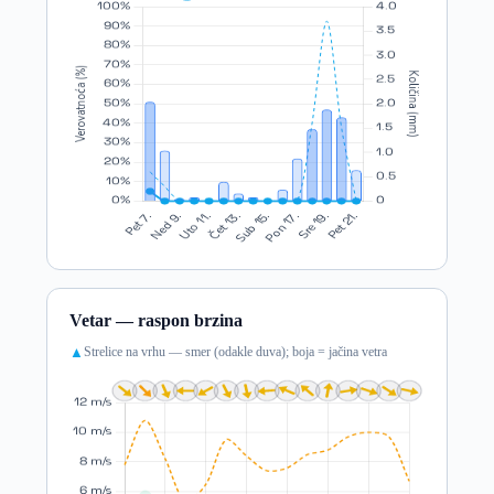
Vetar — raspon brzina
Strelice na vrhu — smer (odakle duva); boja = jačina vetra
▲