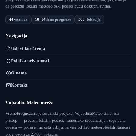
da precizni lokalni meteorološki podaci budu dostupni svima.
40+
stanica
10–14
dana prognoze
500+
lokacija
Navigacija
Uslovi korišćenja
Politika privatnosti
O nama
Kontakt
VojvodinaMeteo mreža
VremePrognoza.rs je sestrinski projekat VojvodinaMeteo tima: isti
pristup — precizni lokalni podaci, numeričko modeliranje i sopstvena
obrada — proširen na celu Srbiju, sa više od 120 meteoroloških stanica i
prognozom za 2.400+ lokacija.