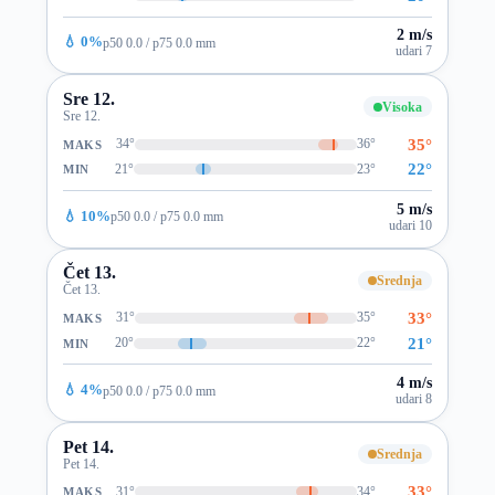
2 m/s
💧 0%
p50 0.0 / p75 0.0 mm
udari 7
Sre 12.
Visoka
Sre 12.
35°
34°
36°
MAKS
22°
21°
23°
MIN
5 m/s
💧 10%
p50 0.0 / p75 0.0 mm
udari 10
Čet 13.
Srednja
Čet 13.
33°
31°
35°
MAKS
21°
20°
22°
MIN
4 m/s
💧 4%
p50 0.0 / p75 0.0 mm
udari 8
Pet 14.
Srednja
Pet 14.
33°
31°
34°
MAKS