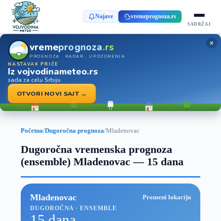
Najave
vremeprognoza.rs
SADRŽAJ
×
vreme
prognoza
.rs
PROGNOZA · RADAR · UPOZORENJA
NASTAVAK PRIČE
Iz vojvodinameteo.rs
sada za celu Srbiju
OTVORI NOVI SAJT →
Početna
/
Dugoročna prognoza
/
Mladenovac
Dugoročna vremenska prognoza
(ensemble) Mladenovac — 15 dana
Mladenovac
Promeni lokaciju
DUGOROČNA · ENSEMBLE
15 dana