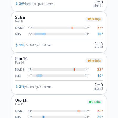
5 m/s
💧 26%
p50 0.0 / p75 0.3 mm
udari 11
Sutra
Srednja
Ned 9.
32°
31°
33°
MAKS
20°
16°
21°
MIN
4 m/s
💧 1%
p50 0.0 / p75 0.0 mm
udari 8
Pon 10.
Srednja
Pon 10.
33°
33°
33°
MAKS
19°
17°
20°
MIN
2 m/s
💧 2%
p50 0.0 / p75 0.0 mm
udari 5
Uto 11.
Visoka
Uto 11.
35°
34°
36°
MAKS
20°
19°
21°
MIN