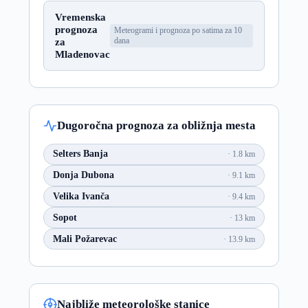
Vremenska
prognoza
Meteogrami i prognoza po satima za 10
za
dana
Mladenovac
Dugoročna prognoza za obližnja mesta
Selters Banja
1.8 km
Donja Dubona
9.1 km
Velika Ivanča
9.4 km
Sopot
13 km
Mali Požarevac
13.9 km
Najbliže meteorološke stanice