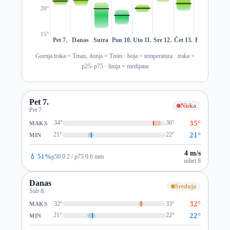
20°
15°
Pet 7.
Danas
Sutra
Pon 10.
Uto 11.
Sre 12.
Čet 13.
Pet 14.
Sub 1
Gornja traka = Tmax, donja = Tmin · boja = temperatura · traka =
p25–p75 · linija = medijana
Pet 7.
Niska
Pet 7.
35°
34°
36°
MAKS
21°
21°
22°
MIN
4 m/s
💧 51%
p50 0.2 / p75 0.6 mm
udari 8
Danas
Srednja
Sub 8.
32°
32°
33°
MAKS
22°
21°
22°
MIN