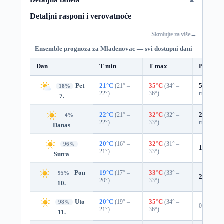
Detaljni rasponi i verovatnoće
Skrolujte za više
→
Ensemble prognoza za Mladenovac — svi dostupni dani
Dan
T min
T max
Padavin
Pet
21°C
(21° –
35°C
(34° –
51%
0.2
18%
22°)
36°)
mm)
7.
22°C
(21° –
32°C
(32° –
26%
0.0
4%
22°)
33°)
mm)
Danas
20°C
(16° –
32°C
(31° –
96%
1%
0.0 
21°)
33°)
Sutra
Pon
19°C
(17° –
33°C
(33° –
95%
2%
0.0 
20°)
33°)
10.
Uto
20°C
(19° –
35°C
(34° –
98%
0%
21°)
36°)
11.