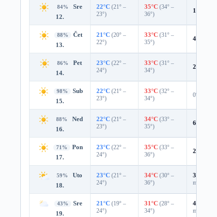
Sre
22°C
(21° –
35°C
(34° –
84%
10%
0.0
23°)
36°)
12.
Čet
21°C
(20° –
33°C
(31° –
88%
4%
0.0 
22°)
35°)
13.
Pet
23°C
(22° –
33°C
(31° –
86%
2%
0.0 
24°)
34°)
14.
Sub
22°C
(21° –
33°C
(32° –
98%
0%
23°)
34°)
15.
Ned
22°C
(21° –
34°C
(33° –
88%
6%
0.0 
23°)
35°)
16.
Pon
23°C
(22° –
35°C
(33° –
71%
22%
0.0
24°)
36°)
17.
Uto
23°C
(21° –
34°C
(30° –
37%
0.0
59%
24°)
36°)
mm)
18.
Sre
21°C
(19° –
31°C
(28° –
47%
0.0
43%
24°)
34°)
mm)
19.