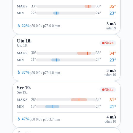
35°
33°
36°
MAKS
23°
22°
24°
MIN
3 m/s
💧 22%
p50 0.0 / p75 0.0 mm
udari 9
Uto 18.
Niska
Uto 18.
34°
30°
36°
MAKS
23°
21°
24°
MIN
3 m/s
💧 37%
p50 0.0 / p75 1.6 mm
udari 10
Sre 19.
Niska
Sre 19.
31°
28°
34°
MAKS
21°
19°
24°
MIN
4 m/s
💧 47%
p50 0.0 / p75 3.7 mm
udari 10