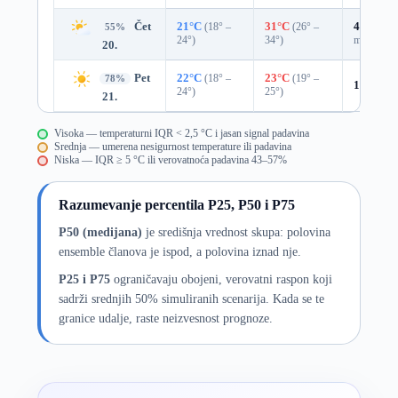
Čet
21°C
(18° –
31°C
(26° –
43%
0.0
55%
24°)
34°)
mm)
20.
Pet
22°C
(18° –
23°C
(19° –
78%
16%
0.0
24°)
25°)
21.
Visoka — temperaturni IQR < 2,5 °C i jasan signal padavina
Srednja — umerena nesigurnost temperature ili padavina
Niska — IQR ≥ 5 °C ili verovatnoća padavina 43–57%
Razumevanje percentila P25, P50 i P75
P50 (medijana)
je središnja vrednost skupa: polovina
ensemble članova je ispod, a polovina iznad nje.
P25 i P75
ograničavaju obojeni, verovatni raspon koji
sadrži srednjih 50% simuliranih scenarija. Kada se te
granice udalje, raste neizvesnost prognoze.