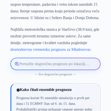
raspon temperature, padavina i vetra tokom narednih 15
dana; širenje raspona prema kraju perioda označava veću
neizvesnost. U blizini su i Selters Banja i Donja Dubona.
Najbliža meteorološka stanica je Starčevo (38.9 km), gde
možete proveriti trenutno izmerene uslove. Za satne
detalje, meteograme i kvalitet vazduha pogledajte
desetodnevnu vremensku prognozu za Mladenovac
.
Pretražite
lokaciju
vremenske
— Sve dugoročne prognoze —
prognoze
Kako čitati ensemble prognozu
◉
Prognoza koristi 91 ensemble simulaciju u prvih pet
dana i 51 ECMWF član od 6. do 15. dana.
Probabilistički pristup prikazuje raspone umesto jedne