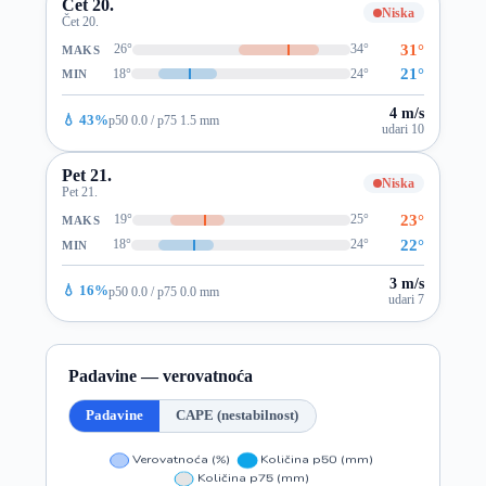
Čet 20.
Niska
Čet 20.
31°
26°
34°
MAKS
21°
18°
24°
MIN
4 m/s
💧 43%
p50 0.0 / p75 1.5 mm
udari 10
Pet 21.
Niska
Pet 21.
23°
19°
25°
MAKS
22°
18°
24°
MIN
3 m/s
💧 16%
p50 0.0 / p75 0.0 mm
udari 7
Padavine — verovatnoća
Padavine
CAPE (nestabilnost)