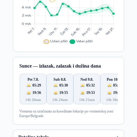
Sunce — izlazak, zalazak i dužina dana
Pet 7.8.
Sub 8.8.
Ned 9.8.
Pon 10.8.
Ut
05:29
05:30
05:32
05:33
19:56
19:55
19:53
19:52
14h 26min
14h 24min
14h 21min
14h 18min
14
Vremena su izračunata za koordinate lokacije po vremenskoj zoni
Europe/Belgrade.
Detaljna tabela