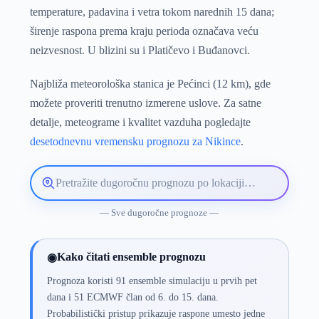
temperature, padavina i vetra tokom narednih 15 dana;
širenje raspona prema kraju perioda označava veću
neizvesnost. U blizini su i Platičevo i Buđanovci.
Najbliža meteorološka stanica je Pećinci (12 km), gde
možete proveriti trenutno izmerene uslove. Za satne
detalje, meteograme i kvalitet vazduha pogledajte
desetodnevnu vremensku prognozu za Nikince
.
Pretražite
lokaciju
vremenske
— Sve dugoročne prognoze —
prognoze
Kako čitati ensemble prognozu
◉
Prognoza koristi 91 ensemble simulaciju u prvih pet
dana i 51 ECMWF član od 6. do 15. dana.
Probabilistički pristup prikazuje raspone umesto jedne