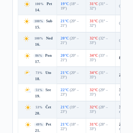
Pet
19°C
(18° –
31°C
(31° –
100%
0%
19°)
32°)
14.
Sub
21°C
(20° –
31°C
(31° –
100%
0%
21°)
32°)
15.
Ned
20°C
(20° –
32°C
(32° –
100%
0%
21°)
33°)
16.
Pon
20°C
(20° –
34°C
(33° –
86%
8%
0.0
21°)
35°)
17.
Uto
21°C
(20° –
34°C
(31° –
73%
24%
0.
23°)
35°)
18.
Sre
22°C
(20° –
32°C
(29° –
35%
0.0
51%
23°)
35°)
mm)
19.
Čet
21°C
(19° –
32°C
(28° –
35%
0.0
53%
23°)
33°)
mm)
20.
Pet
21°C
(18° –
31°C
(28° –
25%
0.0
49%
22°)
33°)
mm)
21.