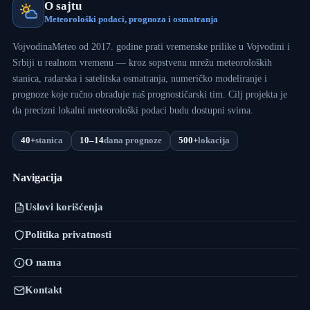
O sajtu
Meteorološki podaci, prognoza i osmatranja
VojvodinaMeteo od 2017. godine prati vremenske prilike u Vojvodini i
Srbiji u realnom vremenu — kroz sopstvenu mrežu meteoroloških
stanica, radarska i satelitska osmatranja, numeričko modeliranje i
prognoze koje ručno obrađuje naš prognostičarski tim. Cilj projekta je
da precizni lokalni meteorološki podaci budu dostupni svima.
40+
stanica
10–14
dana prognoze
500+
lokacija
Navigacija
Uslovi korišćenja
Politika privatnosti
O nama
Kontakt