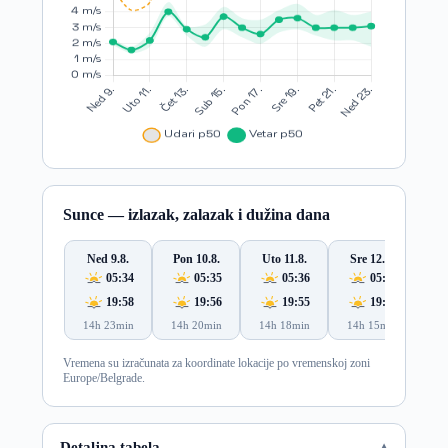
Sunce — izlazak, zalazak i dužina dana
Ned 9.8.
Pon 10.8.
Uto 11.8.
Sre 12.8.
Če
05:34
05:35
05:36
05:38
19:58
19:56
19:55
19:53
14h 23min
14h 20min
14h 18min
14h 15min
14
Vremena su izračunata za koordinate lokacije po vremenskoj zoni
Europe/Belgrade.
Detaljna tabela