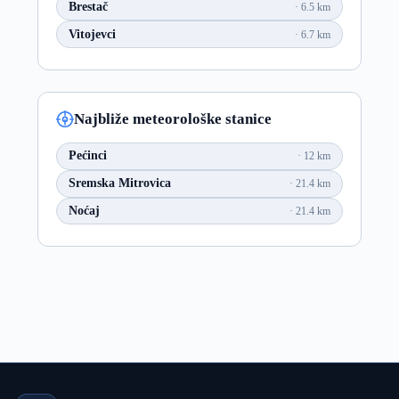
Brestač
6.5 km
Vitojevci
6.7 km
Najbliže meteorološke stanice
Pećinci
12 km
Sremska Mitrovica
21.4 km
Noćaj
21.4 km