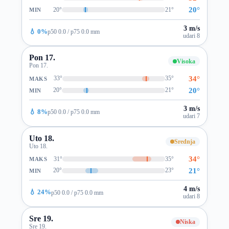
20°
20°
21°
MIN
3 m/s
💧 0%
p50 0.0 / p75 0.0 mm
udari 8
Pon 17.
Visoka
Pon 17.
34°
33°
35°
MAKS
20°
20°
21°
MIN
3 m/s
💧 8%
p50 0.0 / p75 0.0 mm
udari 7
Uto 18.
Srednja
Uto 18.
34°
31°
35°
MAKS
21°
20°
23°
MIN
4 m/s
💧 24%
p50 0.0 / p75 0.0 mm
udari 8
Sre 19.
Niska
Sre 19.