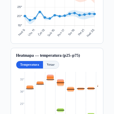
Heatmapa — temperatura (p25–p75)
Temperatura
Vetar
35°
30°
25°