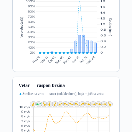
Vetar — raspon brzina
Strelice na vrhu — smer (odakle duva); boja = jačina vetra
▲