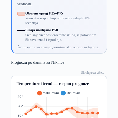
vrednosti.
Obojeni opseg P25–P75
Verovatni raspon koji obuhvata srednjih 50%
scenarija.
Linija medijane P50
Središnja vrednost ensemble skupa, sa polovinom
članova iznad i ispod nje.
Širi raspon znači manju pouzdanost prognoze za taj dan.
Prognoza po danima za Nikince
Skrolujte za više
→
Temperaturni trend — raspon prognoze