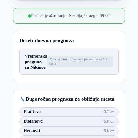
Poslednje ažuriranje: Nedelja, 9. avg u 09:02
Desetodnevna prognoza
Vremenska
Meteogrami i prognoza po satima za 10
prognoza
dana
za Nikince
Dugoročna prognoza za obližnja mesta
Platičevo
3.7 km
Buđanovci
5.8 km
Hrtkovci
5.8 km