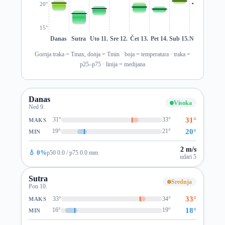
20°
15°
Danas
Sutra
Uto 11.
Sre 12.
Čet 13.
Pet 14.
Sub 15.
Ned 16.
Pon 1
Gornja traka = Tmax, donja = Tmin · boja = temperatura · traka =
p25–p75 · linija = medijana
Danas
Visoka
Ned 9.
31°
31°
33°
MAKS
20°
19°
21°
MIN
2 m/s
💧 0%
p50 0.0 / p75 0.0 mm
udari 5
Sutra
Srednja
Pon 10.
33°
33°
34°
MAKS
18°
16°
19°
MIN