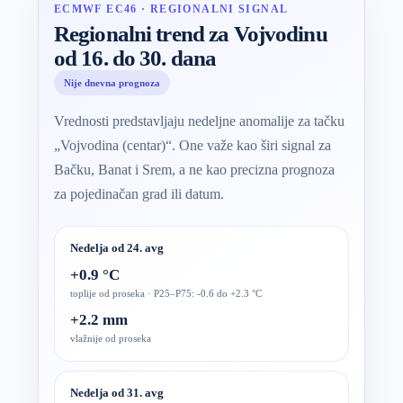
ECMWF EC46 · REGIONALNI SIGNAL
Regionalni trend za Vojvodinu
od 16. do 30. dana
Nije dnevna prognoza
Vrednosti predstavljaju nedeljne anomalije za tačku
„Vojvodina (centar)“. One važe kao širi signal za
Bačku, Banat i Srem, a ne kao precizna prognoza
za pojedinačan grad ili datum.
Nedelja od 24. avg
+0.9 °C
toplije od proseka · P25–P75: -0.6 do +2.3 °C
+2.2 mm
vlažnije od proseka
Nedelja od 31. avg