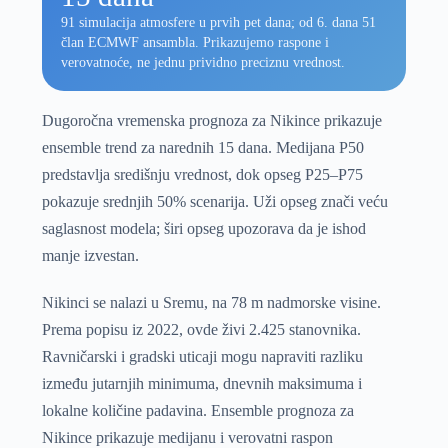
91 simulacija atmosfere u prvih pet dana; od 6. dana 51
član ECMWF ansambla. Prikazujemo raspone i
verovatnoće, ne jednu prividno preciznu vrednost.
Dugoročna vremenska prognoza za Nikince prikazuje
ensemble trend za narednih 15 dana. Medijana P50
predstavlja središnju vrednost, dok opseg P25–P75
pokazuje srednjih 50% scenarija. Uži opseg znači veću
saglasnost modela; širi opseg upozorava da je ishod
manje izvestan.
Nikinci se nalazi u Sremu, na 78 m nadmorske visine.
Prema popisu iz 2022, ovde živi 2.425 stanovnika.
Ravničarski i gradski uticaji mogu napraviti razliku
između jutarnjih minimuma, dnevnih maksimuma i
lokalne količine padavina. Ensemble prognoza za
Nikince prikazuje medijanu i verovatni raspon