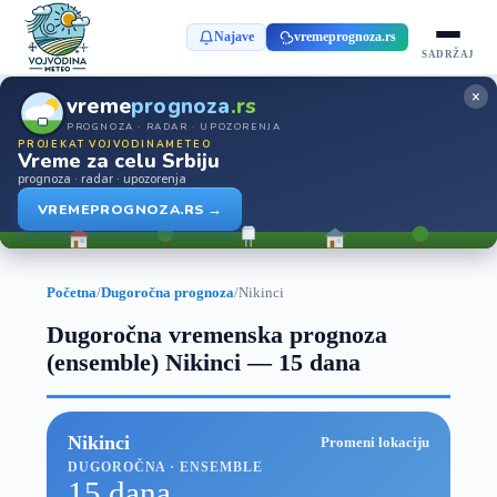
Najave
vremeprognoza.rs
SADRŽAJ
×
vreme
prognoza
.rs
PROGNOZA · RADAR · UPOZORENJA
PROJEKAT VOJVODINAMETEO
Vreme za celu Srbiju
prognoza · radar · upozorenja
VREMEPROGNOZA.RS →
Početna
/
Dugoročna prognoza
/
Nikinci
Dugoročna vremenska prognoza
(ensemble) Nikinci — 15 dana
Nikinci
Promeni lokaciju
DUGOROČNA · ENSEMBLE
15 dana