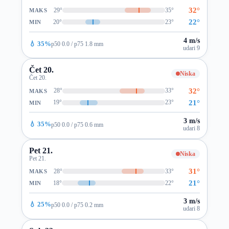
32°
29°
35°
MAKS
22°
20°
23°
MIN
4 m/s
💧 35%
p50 0.0 / p75 1.8 mm
udari 9
Čet 20.
Niska
Čet 20.
32°
28°
33°
MAKS
21°
19°
23°
MIN
3 m/s
💧 35%
p50 0.0 / p75 0.6 mm
udari 8
Pet 21.
Niska
Pet 21.
31°
28°
33°
MAKS
21°
18°
22°
MIN
3 m/s
💧 25%
p50 0.0 / p75 0.2 mm
udari 8