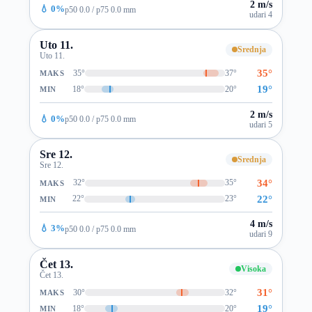
2 m/s
💧 0%
p50 0.0 / p75 0.0 mm
udari 4
Uto 11.
Srednja
Uto 11.
35°
35°
37°
MAKS
19°
18°
20°
MIN
2 m/s
💧 0%
p50 0.0 / p75 0.0 mm
udari 5
Sre 12.
Srednja
Sre 12.
34°
32°
35°
MAKS
22°
22°
23°
MIN
4 m/s
💧 3%
p50 0.0 / p75 0.0 mm
udari 9
Čet 13.
Visoka
Čet 13.
31°
30°
32°
MAKS
19°
18°
20°
MIN