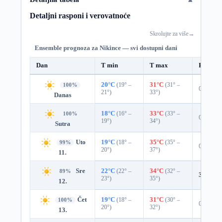
Detaljni rasponi i verovatnoće
Skrolujte za više
→
Ensemble prognoza za Nikince — svi dostupni dani
Dan
T min
T max
Padavin
20°C
(19° –
31°C
(31° –
100%
0%
21°)
33°)
Danas
18°C
(16° –
33°C
(33° –
100%
0%
19°)
34°)
Sutra
Uto
19°C
(18° –
35°C
(35° –
99%
0%
20°)
37°)
11.
Sre
22°C
(22° –
34°C
(32° –
89%
3%
0.0
23°)
35°)
12.
Čet
19°C
(18° –
31°C
(30° –
100%
0%
20°)
32°)
13.