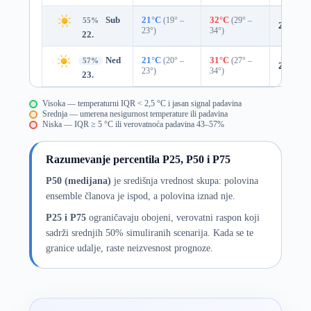
Sub
21°C
(19° –
32°C
(29° –
55%
24%
0.
23°)
34°)
22.
Ned
21°C
(20° –
31°C
(27° –
57%
20%
0.
23°)
34°)
23.
Visoka — temperaturni IQR < 2,5 °C i jasan signal padavina
Srednja — umerena nesigurnost temperature ili padavina
Niska — IQR ≥ 5 °C ili verovatnoća padavina 43–57%
Razumevanje percentila P25, P50 i P75
P50 (medijana)
je središnja vrednost skupa: polovina
ensemble članova je ispod, a polovina iznad nje.
P25 i P75
ograničavaju obojeni, verovatni raspon koji
sadrži srednjih 50% simuliranih scenarija. Kada se te
granice udalje, raste neizvesnost prognoze.