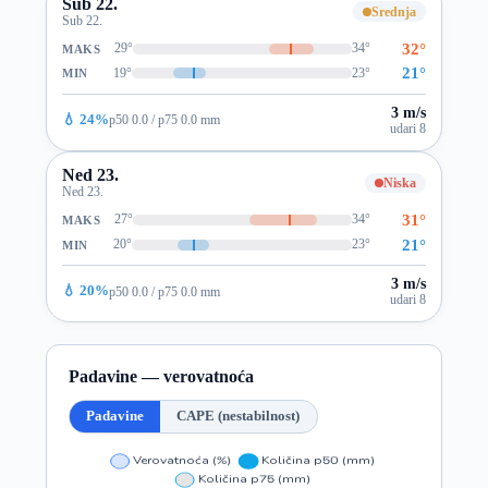
Sub 22.
Srednja
Sub 22.
32°
29°
34°
MAKS
21°
19°
23°
MIN
3 m/s
💧 24%
p50 0.0 / p75 0.0 mm
udari 8
Ned 23.
Niska
Ned 23.
31°
27°
34°
MAKS
21°
20°
23°
MIN
3 m/s
💧 20%
p50 0.0 / p75 0.0 mm
udari 8
Padavine — verovatnoća
Padavine
CAPE (nestabilnost)