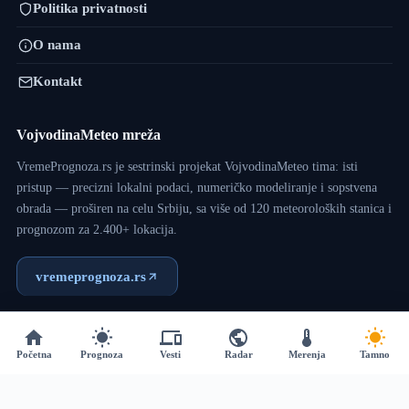
Politika privatnosti
O nama
Kontakt
VojvodinaMeteo mreža
VremePrognoza.rs je sestrinski projekat VojvodinaMeteo tima: isti
pristup — precizni lokalni podaci, numeričko modeliranje i sopstvena
obrada — proširen na celu Srbiju, sa više od 120 meteoroloških stanica i
prognozom za 2.400+ lokacija.
vremeprognoza.rs
Copyright © 2017 - 2026 - VojvodinaMeteo - Dizajn:
VM
Početna
Prognoza
Vesti
Radar
Merenja
Tamno
Team
.