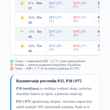
Pon
24°C
(23° –
35°C
(34° –
29%
0.0
67%
25°)
37°)
mm)
17.
Uto
24°C
(23° –
35°C
(33° –
41%
0.0
51%
25°)
36°)
mm)
18.
Sre
23°C
(20° –
33°C
(28° –
45%
0.0
47%
25°)
36°)
mm)
19.
Čet
21°C
(20° –
31°C
(27° –
39%
0.0
55%
24°)
33°)
mm)
20.
Visoka — temperaturni IQR < 2,5 °C i jasan signal padavina
Srednja — umerena nesigurnost temperature ili padavina
Niska — IQR ≥ 5 °C ili verovatnoća padavina 43–57%
Razumevanje percentila P25, P50 i P75
P50 (medijana)
je središnja vrednost skupa: polovina
ensemble članova je ispod, a polovina iznad nje.
P25 i P75
ograničavaju obojeni, verovatni raspon koji
sadrži srednjih 50% simuliranih scenarija. Kada se te