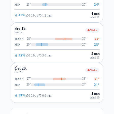
24°
23°
25°
MIN
4 m/s
💧 41%
p50 0.0 / p75 1.2 mm
udari 11
Sre 19.
Niska
Sre 19.
33°
28°
36°
MAKS
23°
20°
25°
MIN
5 m/s
💧 45%
p50 0.0 / p75 3.0 mm
udari 11
Čet 20.
Niska
Čet 20.
31°
27°
33°
MAKS
21°
20°
24°
MIN
4 m/s
💧 39%
p50 0.0 / p75 0.6 mm
udari 10