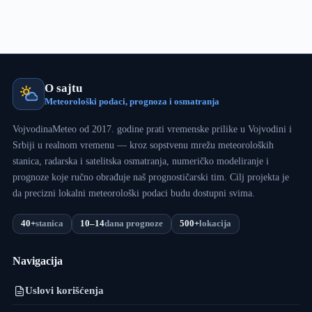
O sajtu
Meteorološki podaci, prognoza i osmatranja
VojvodinaMeteo od 2017. godine prati vremenske prilike u Vojvodini i
Srbiji u realnom vremenu — kroz sopstvenu mrežu meteoroloških
stanica, radarska i satelitska osmatranja, numeričko modeliranje i
prognoze koje ručno obrađuje naš prognostičarski tim. Cilj projekta je
da precizni lokalni meteorološki podaci budu dostupni svima.
40+
stanica
10–14
dana prognoze
500+
lokacija
Navigacija
Uslovi korišćenja