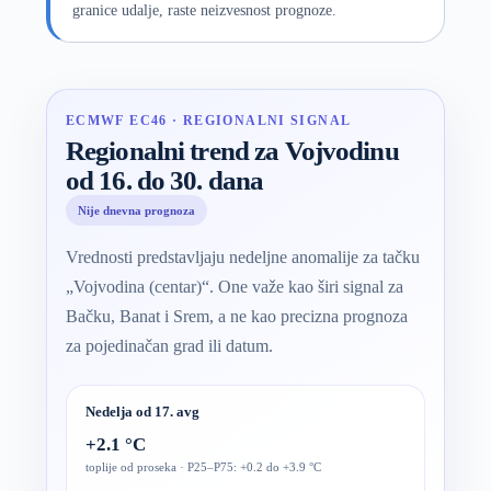
granice udalje, raste neizvesnost prognoze.
ECMWF EC46 · REGIONALNI SIGNAL
Regionalni trend za Vojvodinu
od 16. do 30. dana
Nije dnevna prognoza
Vrednosti predstavljaju nedeljne anomalije za tačku
„Vojvodina (centar)“. One važe kao širi signal za
Bačku, Banat i Srem, a ne kao precizna prognoza
za pojedinačan grad ili datum.
Nedelja od 17. avg
+2.1 °C
toplije od proseka · P25–P75: +0.2 do +3.9 °C