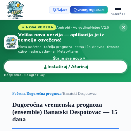
Najave
vremeprognoza.rs
SADRŽAJ
✕
Android · VojvodinaMeteo V2.0
★ NOVA VERZIJA
Velika nova verzija — aplikacija je iz
temelja osvežena!
Nova početna · tačnija prognoza · satna i 14-dnevna ·
Stanice
uživo
· radar padavina · MeteoAlarm
Šta je sve novo ▾
⤓
Instaliraj / Ažuriraj
Besplatno · Google Play
Početna
/
Dugoročna prognoza
/
Banatski Despotovac
Dugoročna vremenska prognoza
(ensemble) Banatski Despotovac — 15
dana