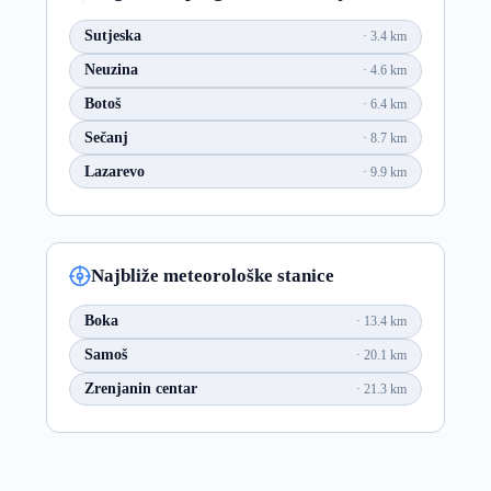
Sutjeska
3.4 km
Neuzina
4.6 km
Botoš
6.4 km
Sečanj
8.7 km
Lazarevo
9.9 km
Najbliže meteorološke stanice
Boka
13.4 km
Samoš
20.1 km
Zrenjanin centar
21.3 km