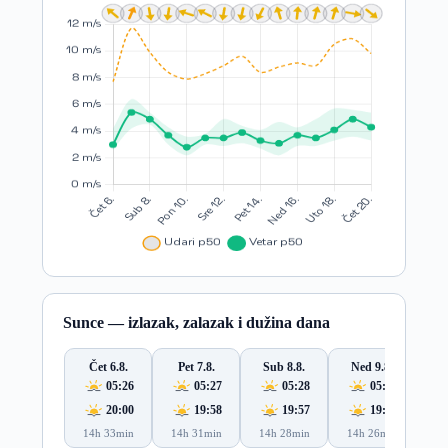
Sunce — izlazak, zalazak i dužina dana
Čet 6.8.
Pet 7.8.
Sub 8.8.
Ned 9.8.
Po
05:26
05:27
05:28
05:29
20:00
19:58
19:57
19:56
14h 33min
14h 31min
14h 28min
14h 26min
14