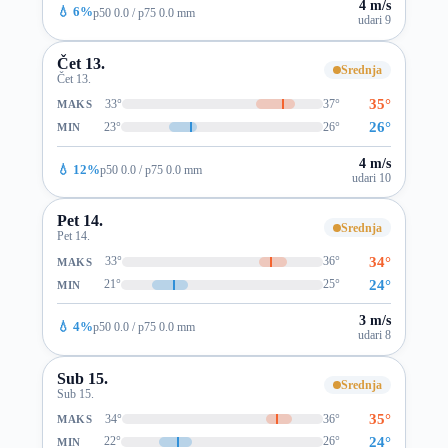
4 m/s
💧 6%
p50 0.0 / p75 0.0 mm
udari 9
Čet 13.
Srednja
Čet 13.
35°
33°
37°
MAKS
26°
23°
26°
MIN
4 m/s
💧 12%
p50 0.0 / p75 0.0 mm
udari 10
Pet 14.
Srednja
Pet 14.
34°
33°
36°
MAKS
24°
21°
25°
MIN
3 m/s
💧 4%
p50 0.0 / p75 0.0 mm
udari 8
Sub 15.
Srednja
Sub 15.
35°
34°
36°
MAKS
24°
22°
26°
MIN