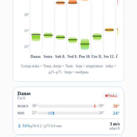
30°
25°
20°
Danas
Sutra
Sub 8.
Ned 9.
Pon 10.
Uto 11.
Sre 12.
Čet 13.
Pet 1
Gornja traka = Tmax, donja = Tmin · boja = temperatura · traka =
p25–p75 · linija = medijana
Danas
Niska
Čet 6.
38°
38°
39°
MAKS
24°
22°
24°
MIN
3 m/s
💧 53%
p50 0.2 / p75 0.6 mm
udari 8