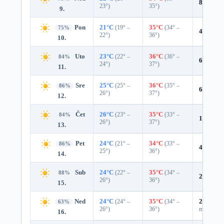
8%
0.0 
23°)
35°)
9.
Pon
21°C
(19° –
35°C
(34° –
75%
4%
0.0 
22°)
36°)
10.
Uto
23°C
(22° –
36°C
(36° –
84%
6%
0.0 
24°)
37°)
11.
Sre
25°C
(25° –
36°C
(35° –
86%
6%
0.0 
26°)
37°)
12.
Čet
26°C
(23° –
35°C
(33° –
84%
12%
0.0
26°)
37°)
13.
Pet
24°C
(21° –
34°C
(33° –
86%
4%
0.0 
25°)
36°)
14.
Sub
24°C
(22° –
35°C
(34° –
88%
2%
0.0 
26°)
36°)
15.
Ned
24°C
(24° –
35°C
(34° –
27%
0.0
63%
26°)
36°)
mm)
16.