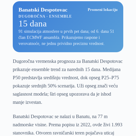
Banatski Despotovac
Promeni lokaciju
DUGOROČNA · ENSEMBLE
15 dana
91 simulacija atmosfere u prvih pet dana; od 6. dana 51
član ECMWF ansambla. Prikazujemo raspone i
verovatnoće, ne jednu prividno preciznu vrednost.
Dugoročna vremenska prognoza za Banatski Despotovac
prikazuje ensemble trend za narednih 15 dana. Medijana
P50 predstavlja središnju vrednost, dok opseg P25–P75
pokazuje srednjih 50% scenarija. Uži opseg znači veću
saglasnost modela; širi opseg upozorava da je ishod
manje izvestan.
Banatski Despotovac se nalazi u Banatu, na 77 m
nadmorske visine. Prema popisu iz 2022, ovde živi 1.993
stanovnika. Otvoren ravničarski teren pojačava uticaj