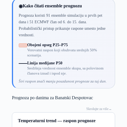
Kako čitati ensemble prognozu
◉
Prognoza koristi 91 ensemble simulaciju u prvih pet
dana i 51 ECMWF član od 6. do 15. dana.
Probabilistički pristup prikazuje raspone umesto jedne
vrednosti.
Obojeni opseg P25–P75
Verovatni raspon koji obuhvata srednjih 50%
scenarija.
Linija medijane P50
Središnja vrednost ensemble skupa, sa polovinom
članova iznad i ispod nje.
Širi raspon znači manju pouzdanost prognoze za taj dan.
Prognoza po danima za Banatski Despotovac
Skrolujte za više
→
Temperaturni trend — raspon prognoze