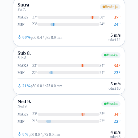
Sutra
Srednja
Pet 7.
37°
37°
38°
MAKS
24°
23°
24°
MIN
5 m/s
💧 68%
p50 0.4 / p75 0.9 mm
udari 12
Sub 8.
Visoka
Sub 8.
34°
33°
34°
MAKS
23°
22°
24°
MIN
5 m/s
💧 21%
p50 0.0 / p75 0.0 mm
udari 10
Ned 9.
Visoka
Ned 9.
34°
33°
35°
MAKS
22°
21°
23°
MIN
4 m/s
💧 8%
p50 0.0 / p75 0.0 mm
udari 8