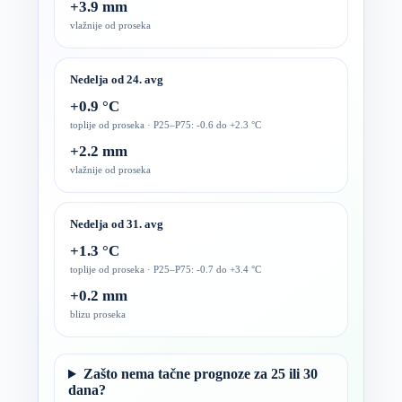
+3.9 mm
vlažnije od proseka
Nedelja od 24. avg
+0.9 °C
toplije od proseka · P25–P75: -0.6 do +2.3 °C
+2.2 mm
vlažnije od proseka
Nedelja od 31. avg
+1.3 °C
toplije od proseka · P25–P75: -0.7 do +3.4 °C
+0.2 mm
blizu proseka
Zašto nema tačne prognoze za 25 ili 30
dana?