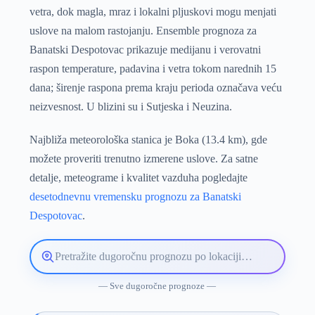
vetra, dok magla, mraz i lokalni pljuskovi mogu menjati
uslove na malom rastojanju. Ensemble prognoza za
Banatski Despotovac prikazuje medijanu i verovatni
raspon temperature, padavina i vetra tokom narednih 15
dana; širenje raspona prema kraju perioda označava veću
neizvesnost. U blizini su i Sutjeska i Neuzina.
Najbliža meteorološka stanica je Boka (13.4 km), gde
možete proveriti trenutno izmerene uslove. Za satne
detalje, meteograme i kvalitet vazduha pogledajte
desetodnevnu vremensku prognozu za Banatski
Despotovac
.
Pretražite
lokaciju
vremenske
— Sve dugoročne prognoze —
prognoze