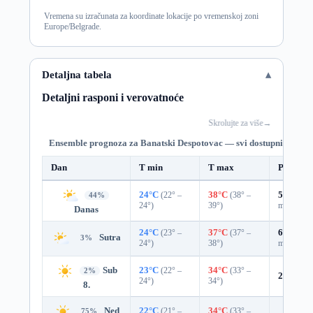
Vremena su izračunata za koordinate lokacije po vremenskoj zoni
Europe/Belgrade.
Detaljna tabela
Detaljni rasponi i verovatnoće
Skrolujte za više
→
Ensemble prognoza za Banatski Despotovac — svi dostupni dani
Dan
T min
T max
Padavin
24°C
(22° –
38°C
(38° –
53%
0.2
44%
24°)
39°)
mm)
Danas
24°C
(23° –
37°C
(37° –
68%
0.4
Sutra
3%
24°)
38°)
mm)
Sub
23°C
(22° –
34°C
(33° –
2%
21%
0.0
24°)
34°)
8.
Ned
22°C
(21° –
34°C
(33° –
75%