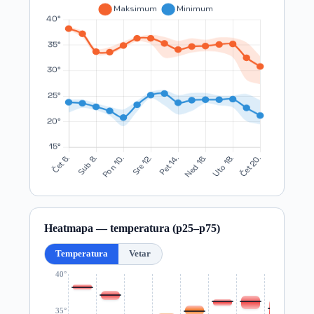
Heatmapa — temperatura (p25–p75)
Temperatura
Vetar
40°
35°