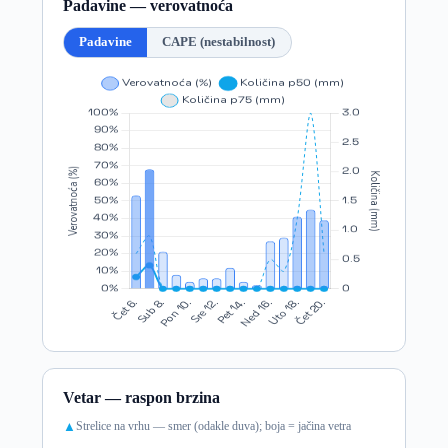
Padavine — verovatnoća
Padavine
CAPE (nestabilnost)
Vetar — raspon brzina
Strelice na vrhu — smer (odakle duva); boja = jačina vetra
▲