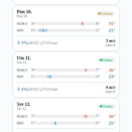
Pon 10.
Srednja
Pon 10.
35°
34°
36°
MAKS
21°
19°
22°
MIN
3 m/s
💧 4%
p50 0.0 / p75 0.0 mm
udari 8
Uto 11.
Visoka
Uto 11.
36°
36°
37°
MAKS
23°
22°
24°
MIN
4 m/s
💧 6%
p50 0.0 / p75 0.0 mm
udari 8
Sre 12.
Visoka
Sre 12.
36°
35°
37°
MAKS
25°
25°
26°
MIN