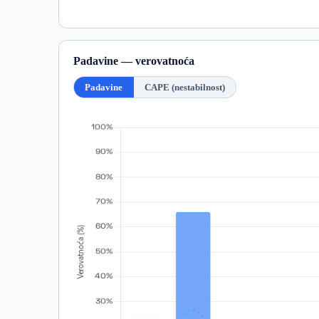
Padavine — verovatnoća
Padavine
CAPE (nestabilnost)