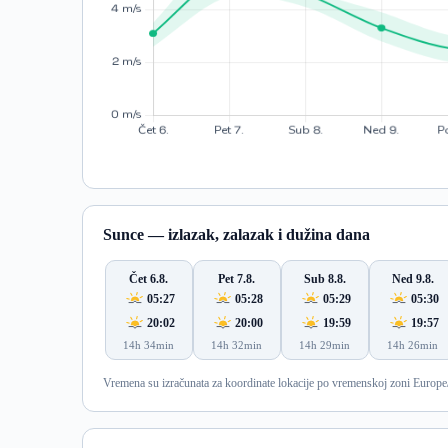
Sunce — izlazak, zalazak i dužina dana
Čet 6.8.
Pet 7.8.
Sub 8.8.
Ned 9.8.
05:27
05:28
05:29
05:30
20:02
20:00
19:59
19:57
14h 34min
14h 32min
14h 29min
14h 26min
Vremena su izračunata za koordinate lokacije po vremenskoj zoni Europe