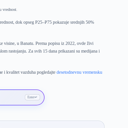
u vrednost.
vrednost, dok opseg P25–P75 pokazuje srednjih 50%
e visine, u Banatu. Prema popisu iz 2022, ovde živi
lom rastojanju. Za svih 15 dana prikazani su medijana i
me i kvalitet vazduha pogledajte
desetodnevnu vremensku
Enter
↵