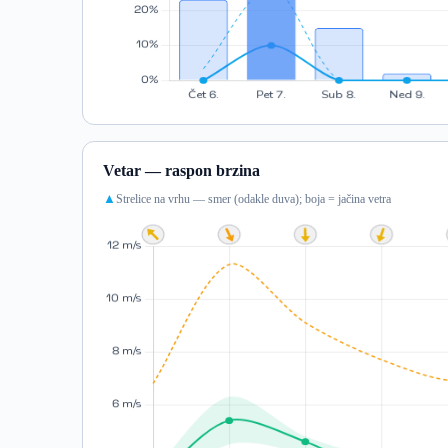
Vetar — raspon brzina
Strelice na vrhu — smer (odakle duva); boja = jačina vetra
▲