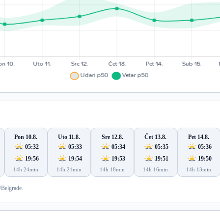
Pon 10.8.
Uto 11.8.
Sre 12.8.
Čet 13.8.
Pet 14.8.
05:32
05:33
05:34
05:35
05:36
19:56
19:54
19:53
19:51
19:50
14h 24min
14h 21min
14h 18min
14h 16min
14h 13min
/Belgrade.