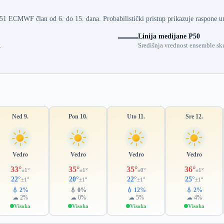
 51 ECMWF član od 6. do 15. dana. Probabilistički pristup prikazuje raspone u
Linija medijane P50
.
Središnja vrednost ensemble sku
Ned 9.
Pon 10.
Uto 11.
Sre 12.
Vedro
Vedro
Vedro
Vedro
33°
35°
35°
36°
±1°
±1°
±0°
±1°
22°
20°
22°
25°
±1°
±1°
±1°
±1°
💧 2%
💧 0%
💧 12%
💧 2%
☁ 2%
☁ 0%
☁ 5%
☁ 4%
Visoka
Visoka
Visoka
Visoka