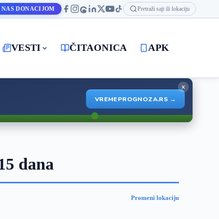
 NAS DONACIJOM
Pretraži sajt ili lokaciju
VESTI
ČITAONICA
APK
×
VREMEPROGNOZA.RS →
15 dana
Promeni lokaciju