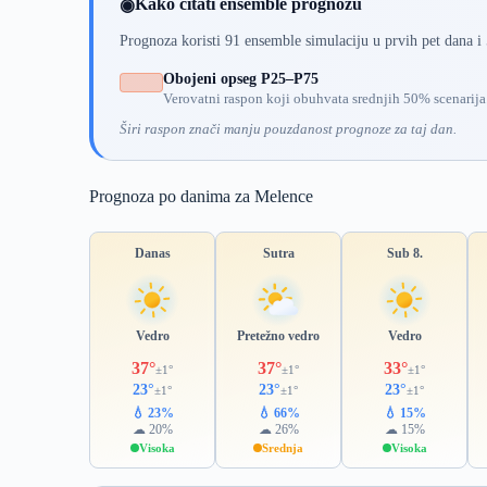
Kako čitati ensemble prognozu
◉
Prognoza koristi 91 ensemble simulaciju u prvih pet dana i
Obojeni opseg P25–P75
Verovatni raspon koji obuhvata srednjih 50% scenarija
Širi raspon znači manju pouzdanost prognoze za taj dan.
Prognoza po danima za Melence
Danas
Sutra
Sub 8.
Vedro
Pretežno vedro
Vedro
37°
37°
33°
±1°
±1°
±1°
23°
23°
23°
±1°
±1°
±1°
💧 23%
💧 66%
💧 15%
☁ 20%
☁ 26%
☁ 15%
Visoka
Srednja
Visoka