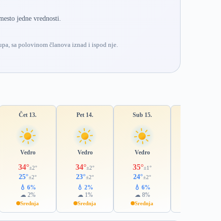
mesto jedne vrednosti.
pa, sa polovinom članova iznad i ispod nje.
Čet 13.
Pet 14.
Sub 15.
Ned 16.
Vedro
Vedro
Vedro
Pretežno vedro
34°
34°
35°
35°
±2°
±2°
±1°
±1°
25°
23°
24°
24°
±2°
±2°
±2°
±1°
💧 6%
💧 2%
💧 6%
💧 24%
☁ 2%
☁ 1%
☁ 8%
☁ 22%
Srednja
Srednja
Srednja
Visoka