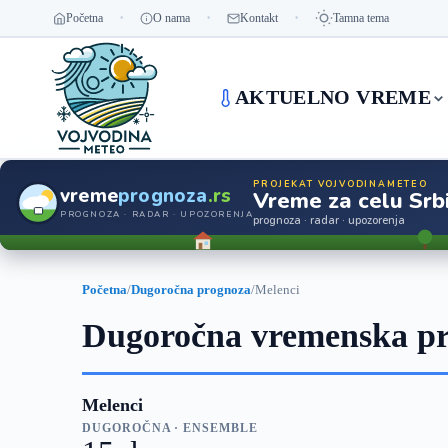
Početna
O nama
Kontakt
Tamna tema
AKTUELNO VREME
PROJEKAT VOJVODINAMETEO
vreme
prognoza
.rs
Vreme za celu Srbi
PROGNOZA · RADAR · UPOZORENJA
prognoza · radar · upozorenja
Početna
/
Dugoročna prognoza
/
Melenci
Dugoročna vremenska pr
Melenci
DUGOROČNA · ENSEMBLE