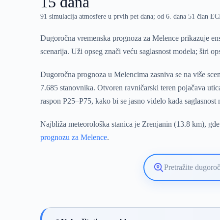
15 dana
91 simulacija atmosfere u prvih pet dana; od 6. dana 51 član 
Dugoročna vremenska prognoza za Melence prikazuje ense
scenarija. Uži opseg znači veću saglasnost modela; širi o
Dugoročna prognoza u Melencima zasniva se na više scenar
7.685 stanovnika. Otvoren ravničarski teren pojačava utic
raspon P25–P75, kako bi se jasno videlo kada saglasnost
Najbliža meteorološka stanica je Zrenjanin (13.8 km), gde
prognozu za Melence
.
Pretražite
lokaciju
vremenske
prognoze