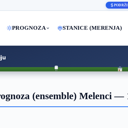
PODRŽI
PROGNOZA
STANICE (MERENJA)
ju
ognoza (ensemble) Melenci — 