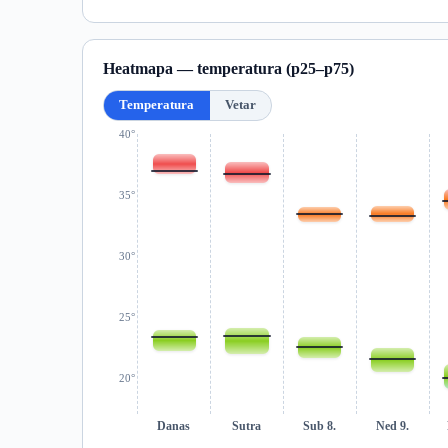
Heatmapa — temperatura (p25–p75)
Temperatura
Vetar
40°
35°
30°
25°
20°
Danas
Sutra
Sub 8.
Ned 9.