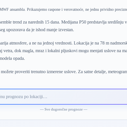
ECMWF ansambla. Prikazujemo raspone i verovatnoće, ne jednu prividno precizn
mble trend za narednih 15 dana. Medijana P50 predstavlja središnju 
pseg upozorava da je ishod manje izvestan.
ija atmosfere, a ne na jednoj vrednosti. Lokacija je na 78 m nadmorsk
aj vetra, dok magla, mraz i lokalni pljuskovi mogu menjati uslove na ma
 modela opada.
 možete proveriti trenutno izmerene uslove. Za satne detalje, meteogra
— Sve dugoročne prognoze —