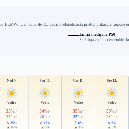
 51 ECMWF član od 6. do 15. dana. Probabilistički pristup prikazuje raspone u
Linija medijane P50
.
Središnja vrednost ensemble sku
Ned 9.
Pon 10.
Uto 11.
Sre 12.
Vedro
Vedro
Vedro
Vedro
33°
34°
35°
35°
±1°
±1°
±1°
±1°
22°
20°
22°
23°
±1°
±1°
±1°
±1°
💧 35%
💧 13%
💧 6%
💧 6%
☁ 10%
☁ 5%
☁ 3%
☁ 3%