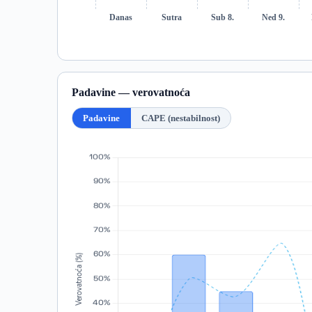
Danas
Sutra
Sub 8.
Ned 9.
Padavine — verovatnoća
Padavine
CAPE (nestabilnost)