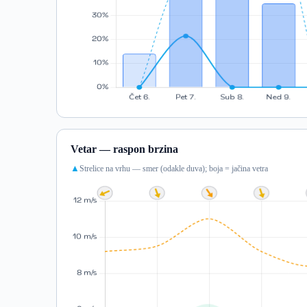
Vetar — raspon brzina
Strelice na vrhu — smer (odakle duva); boja = jačina vetra
▲