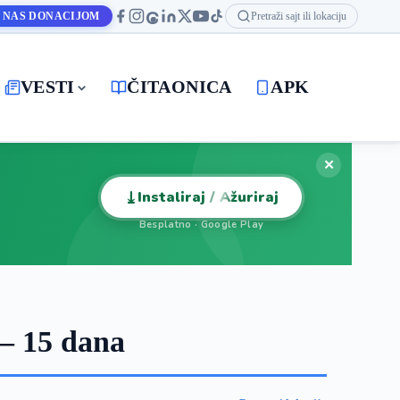
 NAS DONACIJOM
Pretraži sajt ili lokaciju
VESTI
ČITAONICA
APK
✕
⤓
Instaliraj / Ažuriraj
Besplatno · Google Play
— 15 dana