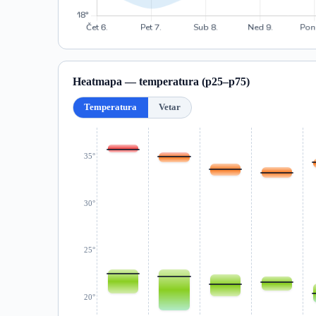
Heatmapa — temperatura (p25–p75)
Temperatura
Vetar
35°
30°
25°
20°