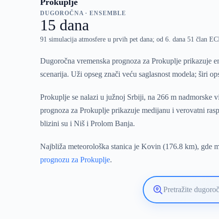
Prokuplje
DUGOROČNA · ENSEMBLE
15 dana
91 simulacija atmosfere u prvih pet dana; od 6. dana 51 član 
Dugoročna vremenska prognoza za Prokuplje prikazuje en
scenarija. Uži opseg znači veću saglasnost modela; širi o
Prokuplje se nalazi u južnoj Srbiji, na 266 m nadmorske 
prognoza za Prokuplje prikazuje medijanu i verovatni ras
blizini su i Niš i Prolom Banja.
Najbliža meteorološka stanica je Kovin (176.8 km), gde mo
prognozu za Prokuplje
.
Pretražite
lokaciju
vremenske
prognoze