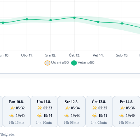
Pon 10.8.
Uto 11.8.
Sre 12.8.
Čet 13.8.
Pet 14.8.
05:32
05:33
05:34
05:35
05:36
19:45
19:44
19:43
19:41
19:40
14h 13min
14h 10min
14h 08min
14h 05min
14h 03min
/Belgrade.