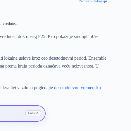
Promeni lokaciju
u vrednost.
u vrednost, dok opseg P25–P75 pokazuje srednjih 50%
ati lokalne uslove kroz ceo desetodnevni period. Ensemble
pona prema kraju perioda označava veću neizvesnost. U
i kvalitet vazduha pogledajte
desetodnevnu vremensku
Enter
↵