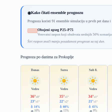
Kako čitati ensemble prognozu
◉
Prognoza koristi 91 ensemble simulaciju u prvih pet dana i
Obojeni opseg P25–P75
Verovatni raspon koji obuhvata srednjih 50% scenarija
Širi raspon znači manju pouzdanost prognoze za taj dan.
Prognoza po danima za Prokuplje
Danas
Sutra
Sub 8.
Vedro
Vedro
Vedro
36°
35°
34°
±0°
±1°
±1°
23°
22°
21°
±1°
±2°
±1°
💧 14%
💧 60%
💧 45%
☁ 10%
☁ 15%
☁ 9%