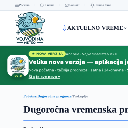
Početna
O nama
Kontakt
Tamna tema
AKTUELNO VREME
Android · VojvodinaMeteo V2.0
★ NOVA VERZIJA
Velika nova verzija — aplikacija 
Nova početna · tačnija prognoza · satna i 14-dnevna ·
V2.0
Šta je sve novo ▾
Početna
/
Dugoročna prognoza
/
Prokuplje
Dugoročna vremenska pr