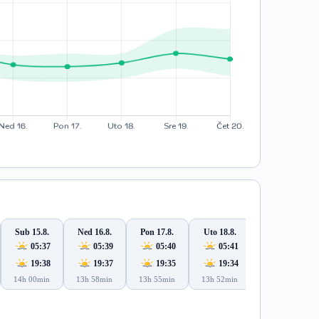
Sub 15.8.
Ned 16.8.
Pon 17.8.
Uto 18.8.
Sre 19.8.
05:37
05:39
05:40
05:41
05:42
19:38
19:37
19:35
19:34
19:32
14h 00min
13h 58min
13h 55min
13h 52min
13h 50min