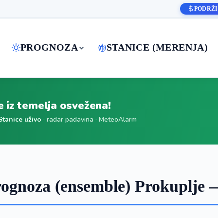
PODRŽI
PROGNOZA
STANICE (MERENJA)
je iz temelja osvežena!
Stanice uživo
· radar padavina · MeteoAlarm
ognoza (ensemble) Prokuplje 