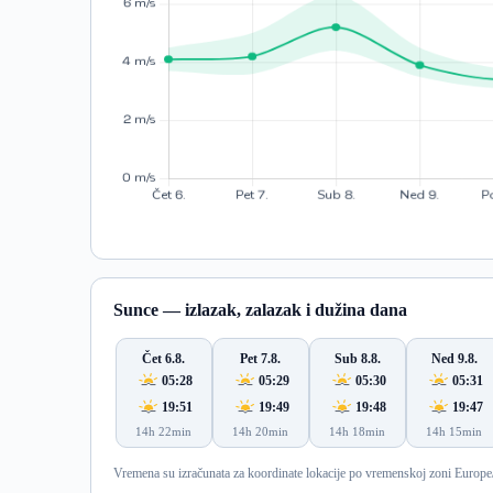
Sunce — izlazak, zalazak i dužina dana
Čet 6.8.
Pet 7.8.
Sub 8.8.
Ned 9.8.
05:28
05:29
05:30
05:31
19:51
19:49
19:48
19:47
14h 22min
14h 20min
14h 18min
14h 15min
Vremena su izračunata za koordinate lokacije po vremenskoj zoni Europe