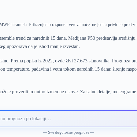
ECMWF ansambla. Prikazujemo raspone i verovatnoće, ne jednu prividno precizn
semble trend za narednih 15 dana. Medijana P50 predstavlja središnj
pseg upozorava da je ishod manje izvestan.
visine. Prema popisu iz 2022, ovde živi 27.673 stanovnika. Prognoza pr
pon temperature, padavina i vetra tokom narednih 15 dana; širenje ras
žete proveriti trenutno izmerene uslove. Za satne detalje, meteograme 
— Sve dugoročne prognoze —