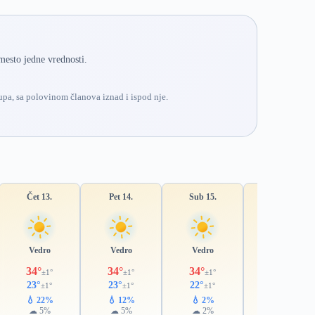
mesto jedne vrednosti.
pa, sa polovinom članova iznad i ispod nje.
Čet 13.
Pet 14.
Sub 15.
Ned 16.
Vedro
Vedro
Vedro
Vedro
34°
34°
34°
34°
±1°
±1°
±1°
±1°
23°
23°
22°
22°
±1°
±1°
±1°
±1°
💧 22%
💧 12%
💧 2%
💧 14%
☁ 5%
☁ 5%
☁ 2%
☁ 8%