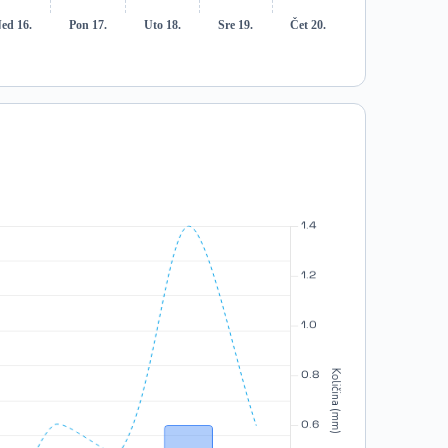
ed 16.
Pon 17.
Uto 18.
Sre 19.
Čet 20.