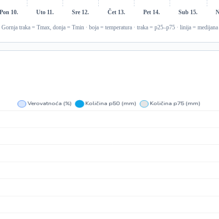
Pon 10.
Uto 11.
Sre 12.
Čet 13.
Pet 14.
Sub 15.
N
Gornja traka = Tmax, donja = Tmin · boja = temperatura · traka = p25–p75 · linija = medijana