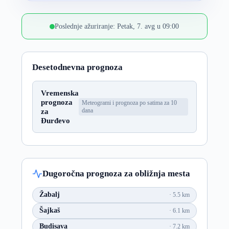
Poslednje ažuriranje: Petak, 7. avg u 09:00
Desetodnevna prognoza
Vremenska
prognoza
Meteogrami i prognoza po satima za 10
za
dana
Đurđevo
Dugoročna prognoza za obližnja mesta
Žabalj
5.5 km
Šajkaš
6.1 km
Budisava
7.2 km