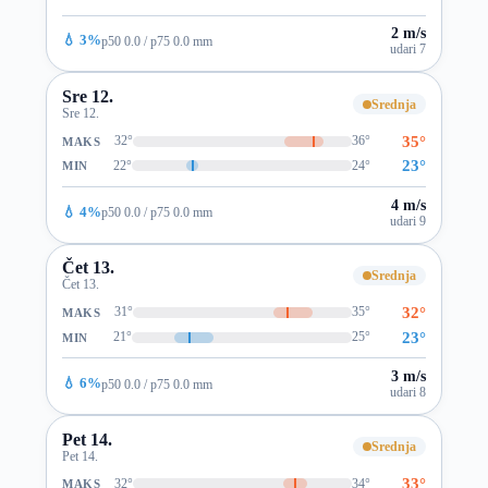
2 m/s
💧 3%
p50 0.0 / p75 0.0 mm
udari 7
Sre 12.
Srednja
Sre 12.
35°
32°
36°
MAKS
23°
22°
24°
MIN
4 m/s
💧 4%
p50 0.0 / p75 0.0 mm
udari 9
Čet 13.
Srednja
Čet 13.
32°
31°
35°
MAKS
23°
21°
25°
MIN
3 m/s
💧 6%
p50 0.0 / p75 0.0 mm
udari 8
Pet 14.
Srednja
Pet 14.
33°
32°
34°
MAKS