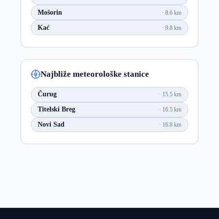
Mošorin
8.6 km
Kać
9.8 km
Najbliže meteorološke stanice
Čurug
15.5 km
Titelski Breg
16.5 km
Novi Sad
16.8 km