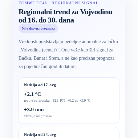
ECMWF EC46 · REGIONALNI SIGNAL
Regionalni trend za Vojvodinu
od 16. do 30. dana
Nije dnevna prognoza
Vrednosti predstavljaju nedeljne anomalije za tačku
„Vojvodina (centar)“. One važe kao širi signal za
Bačku, Banat i Srem, a ne kao precizna prognoza
za pojedinačan grad ili datum.
Nedelja od 17. avg
+2.1 °C
toplije od proseka · P25–P75: +0.2 do +3.9 °C
+3.9 mm
vlažnije od proseka
Nedelja od 24. avg