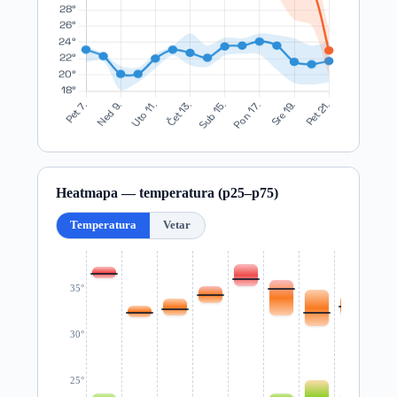
Heatmapa — temperatura (p25–p75)
Temperatura
Vetar
35°
30°
25°