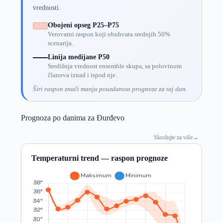
vrednosti.
Obojeni opseg P25–P75
Verovatni raspon koji obuhvata srednjih 50%
scenarija.
Linija medijane P50
Središnja vrednost ensemble skupa, sa polovinom
članova iznad i ispod nje.
Širi raspon znači manju pouzdanost prognoze za taj dan.
Prognoza po danima za Đurđevo
Skrolujte za više
→
Temperaturni trend — raspon prognoze