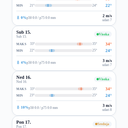
22°
21°
24°
MIN
2 m/s
💧 0%
p50 0.0 / p75 0.0 mm
udari 7
Sub 15.
Visoka
Sub 15.
34°
33°
35°
MAKS
24°
22°
25°
MIN
3 m/s
💧 4%
p50 0.0 / p75 0.0 mm
udari 7
Ned 16.
Visoka
Ned 16.
34°
33°
35°
MAKS
24°
23°
25°
MIN
3 m/s
💧 10%
p50 0.0 / p75 0.0 mm
udari 8
Pon 17.
Srednja
Pon 17.