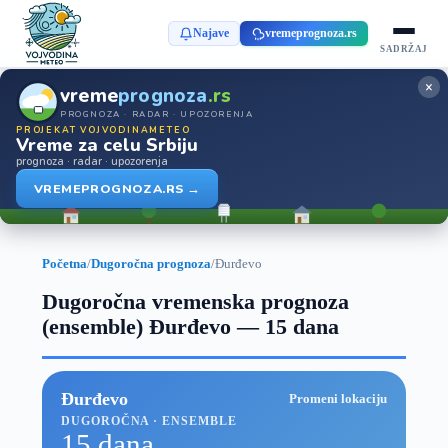
Najave
vremeprognoza.rs
SADRŽAJ
×
vreme
prognoza
.rs
PROGNOZA · RADAR · UPOZORENJA
PROJEKAT VOJVODINAMETEO
Vreme za celu Srbiju
prognoza · radar · upozorenja
VREMEPROGNOZA.RS →
Početna
/
Dugoročna prognoza
/
Đurđevo
Dugoročna vremenska prognoza
(ensemble) Đurđevo — 15 dana
Đurđevo
Promeni lokaciju
DUGOROČNA · ENSEMBLE
15 dana