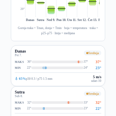
20°
Danas
Sutra
Ned 9.
Pon 10.
Uto 11.
Sre 12.
Čet 13.
Pet 14.
Sub 1
Gornja traka = Tmax, donja = Tmin · boja = temperatura · traka =
p25–p75 · linija = medijana
Danas
Srednja
Pet 7.
37°
36°
37°
MAKS
23°
22°
24°
MIN
5 m/s
💧 65%
p50 0.3 / p75 1.5 mm
udari 10
Sutra
Srednja
Sub 8.
32°
32°
33°
MAKS
22°
22°
23°
MIN