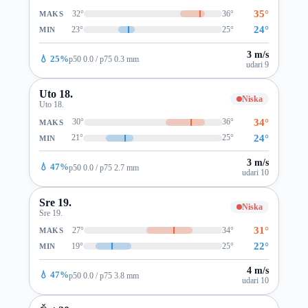
35°
32°
36°
MAKS
24°
23°
25°
MIN
3 m/s
💧 25%
p50 0.0 / p75 0.3 mm
udari 9
Uto 18.
Niska
Uto 18.
34°
30°
36°
MAKS
24°
21°
25°
MIN
3 m/s
💧 47%
p50 0.0 / p75 2.7 mm
udari 10
Sre 19.
Niska
Sre 19.
31°
27°
34°
MAKS
22°
19°
25°
MIN
4 m/s
💧 47%
p50 0.0 / p75 3.8 mm
udari 10