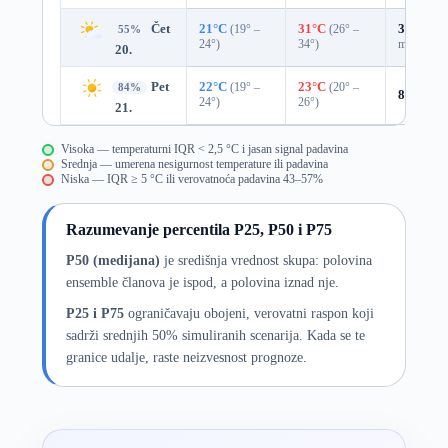
Čet
21°C
(19° –
31°C
(26° –
39%
0.0
55%
24°)
34°)
mm)
20.
Pet
22°C
(19° –
23°C
(20° –
84%
8%
0.0 
24°)
26°)
21.
Visoka — temperaturni IQR < 2,5 °C i jasan signal padavina
Srednja — umerena nesigurnost temperature ili padavina
Niska — IQR ≥ 5 °C ili verovatnoća padavina 43–57%
Razumevanje percentila P25, P50 i P75
P50 (medijana)
je središnja vrednost skupa: polovina
ensemble članova je ispod, a polovina iznad nje.
P25 i P75
ograničavaju obojeni, verovatni raspon koji
sadrži srednjih 50% simuliranih scenarija. Kada se te
granice udalje, raste neizvesnost prognoze.