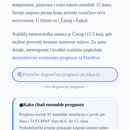
temperature, padavina i vetra tokom narednih 15 dana;
širenje raspona prema kraju perioda označava veću
neizvesnost. U blizini su i Žabalj i Šajkaš.
Najbliža meteorološka stanica je Čurug (15.5 km), gde
možete proveriti trenutno izmerene uslove. Za satne
detalje, meteograme i kvalitet vazduha pogledajte
desetodnevnu vremensku prognozu za Đurđevo
.
Pretražite
lokaciju
vremenske
— Sve dugoročne prognoze —
prognoze
Kako čitati ensemble prognozu
◉
Prognoza koristi 91 ensemble simulaciju u prvih pet
dana i 51 ECMWF član od 6. do 15. dana.
Probabilistički pristup prikazuje raspone umesto jedne