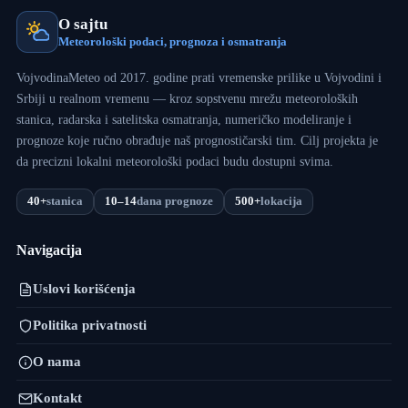
O sajtu
Meteorološki podaci, prognoza i osmatranja
VojvodinaMeteo od 2017. godine prati vremenske prilike u Vojvodini i
Srbiji u realnom vremenu — kroz sopstvenu mrežu meteoroloških
stanica, radarska i satelitska osmatranja, numeričko modeliranje i
prognoze koje ručno obrađuje naš prognostičarski tim. Cilj projekta je
da precizni lokalni meteorološki podaci budu dostupni svima.
40+
stanica
10–14
dana prognoze
500+
lokacija
Navigacija
Uslovi korišćenja
Politika privatnosti
O nama
Kontakt