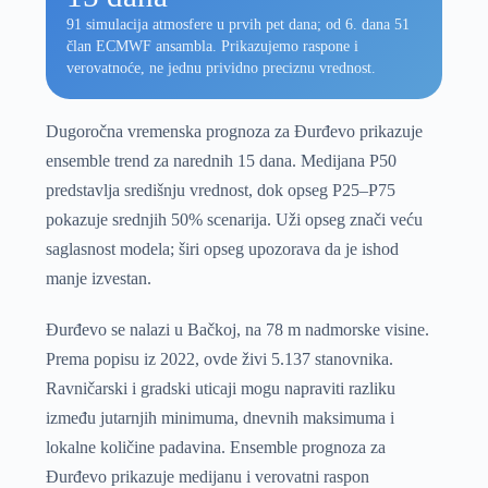
91 simulacija atmosfere u prvih pet dana; od 6. dana 51
član ECMWF ansambla. Prikazujemo raspone i
verovatnoće, ne jednu prividno preciznu vrednost.
Dugoročna vremenska prognoza za Đurđevo prikazuje
ensemble trend za narednih 15 dana. Medijana P50
predstavlja središnju vrednost, dok opseg P25–P75
pokazuje srednjih 50% scenarija. Uži opseg znači veću
saglasnost modela; širi opseg upozorava da je ishod
manje izvestan.
Đurđevo se nalazi u Bačkoj, na 78 m nadmorske visine.
Prema popisu iz 2022, ovde živi 5.137 stanovnika.
Ravničarski i gradski uticaji mogu napraviti razliku
između jutarnjih minimuma, dnevnih maksimuma i
lokalne količine padavina. Ensemble prognoza za
Đurđevo prikazuje medijanu i verovatni raspon