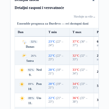
Detaljni rasponi i verovatnoće
Skrolujte za više
→
Ensemble prognoza za Đurđevo — svi dostupni dani
Dan
T min
T max
Padavin
23°C
(22° –
37°C
(36° –
65%
0.3
32%
24°)
37°)
mm)
Danas
22°C
(22° –
32°C
(32° –
29%
0.0
26%
23°)
33°)
mm)
Sutra
Ned
20°C
(18° –
33°C
(32° –
92%
2%
0.0 
21°)
34°)
9.
Pon
20°C
(19° –
34°C
(33° –
89%
5%
0.0 
21°)
35°)
10.
Uto
22°C
(21° –
36°C
(35° –
89%
3%
0.0 
23°)
38°)
11.