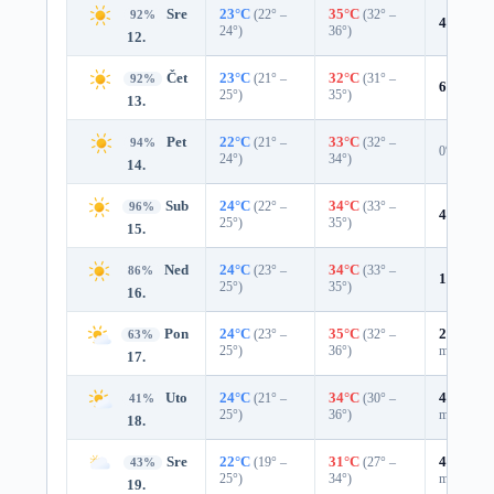
Sre
23°C
(22° –
35°C
(32° –
92%
4%
0.0 
24°)
36°)
12.
Čet
23°C
(21° –
32°C
(31° –
92%
6%
0.0 
25°)
35°)
13.
Pet
22°C
(21° –
33°C
(32° –
94%
0%
24°)
34°)
14.
Sub
24°C
(22° –
34°C
(33° –
96%
4%
0.0 
25°)
35°)
15.
Ned
24°C
(23° –
34°C
(33° –
86%
10%
0.0
25°)
35°)
16.
Pon
24°C
(23° –
35°C
(32° –
25%
0.0
63%
25°)
36°)
mm)
17.
Uto
24°C
(21° –
34°C
(30° –
47%
0.0
41%
25°)
36°)
mm)
18.
Sre
22°C
(19° –
31°C
(27° –
47%
0.0
43%
25°)
34°)
mm)
19.