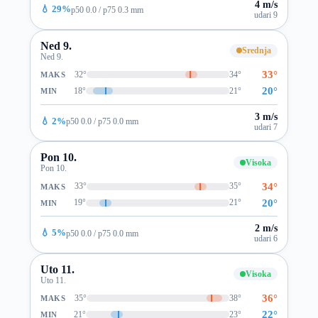
4 m/s
💧 29%
p50 0.0 / p75 0.3 mm
udari 9
Ned 9.
Srednja
Ned 9.
33°
32°
34°
MAKS
20°
18°
21°
MIN
3 m/s
💧 2%
p50 0.0 / p75 0.0 mm
udari 7
Pon 10.
Visoka
Pon 10.
34°
33°
35°
MAKS
20°
19°
21°
MIN
2 m/s
💧 5%
p50 0.0 / p75 0.0 mm
udari 6
Uto 11.
Visoka
Uto 11.
36°
35°
38°
MAKS
22°
21°
23°
MIN