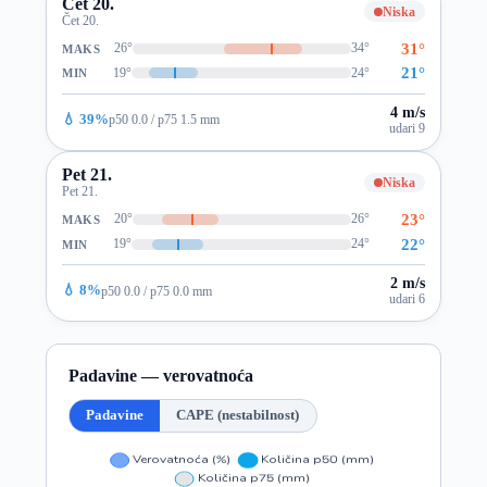
Čet 20.
Niska
Čet 20.
31°
26°
34°
MAKS
21°
19°
24°
MIN
4 m/s
💧 39%
p50 0.0 / p75 1.5 mm
udari 9
Pet 21.
Niska
Pet 21.
23°
20°
26°
MAKS
22°
19°
24°
MIN
2 m/s
💧 8%
p50 0.0 / p75 0.0 mm
udari 6
Padavine — verovatnoća
Padavine
CAPE (nestabilnost)