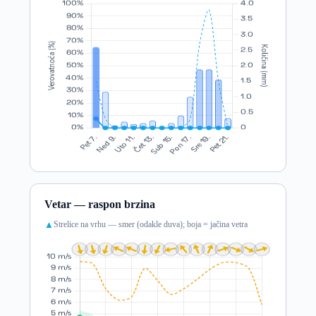
Vetar — raspon brzina
Strelice na vrhu — smer (odakle duva); boja = jačina vetra
▲