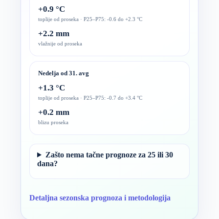
+0.9 °C
toplije od proseka · P25–P75: -0.6 do +2.3 °C
+2.2 mm
vlažnije od proseka
Nedelja od 31. avg
+1.3 °C
toplije od proseka · P25–P75: -0.7 do +3.4 °C
+0.2 mm
blizu proseka
Zašto nema tačne prognoze za 25 ili 30
dana?
Detaljna sezonska prognoza i metodologija