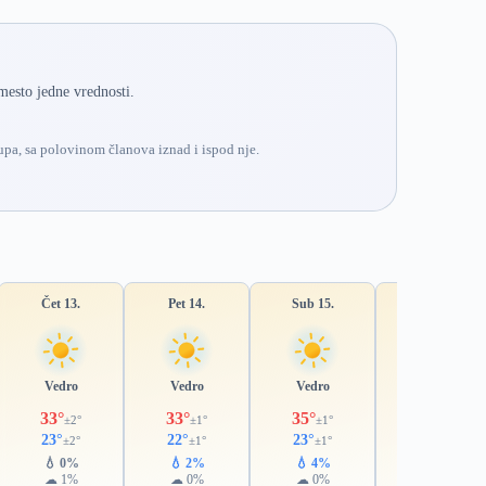
mesto jedne vrednosti.
pa, sa polovinom članova iznad i ispod nje.
Čet 13.
Pet 14.
Sub 15.
Ned 16.
Vedro
Vedro
Vedro
Vedro
33°
33°
35°
35°
±2°
±1°
±1°
±1°
23°
22°
23°
24°
±2°
±1°
±1°
±1°
💧 0%
💧 2%
💧 4%
💧 18%
☁ 1%
☁ 0%
☁ 0%
☁ 16%