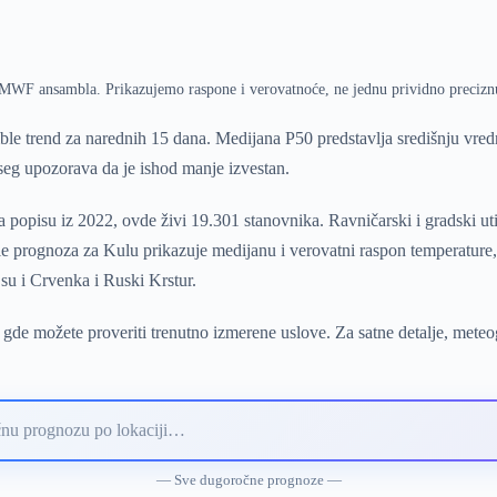
ECMWF ansambla. Prikazujemo raspone i verovatnoće, ne jednu prividno precizn
e trend za narednih 15 dana. Medijana P50 predstavlja središnju vre
pseg upozorava da je ishod manje izvestan.
 popisu iz 2022, ovde živi 19.301 stanovnika. Ravničarski i gradski ut
 prognoza za Kulu prikazuje medijanu i verovatni raspon temperature, 
su i Crvenka i Ruski Krstur.
gde možete proveriti trenutno izmerene uslove. Za satne detalje, mete
— Sve dugoročne prognoze —