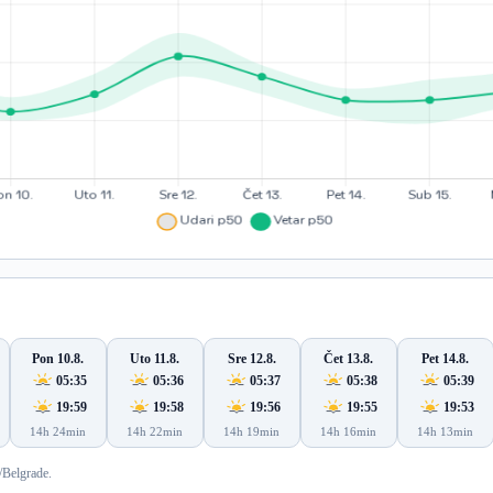
Pon 10.8.
Uto 11.8.
Sre 12.8.
Čet 13.8.
Pet 14.8.
05:35
05:36
05:37
05:38
05:39
19:59
19:58
19:56
19:55
19:53
14h 24min
14h 22min
14h 19min
14h 16min
14h 13min
/Belgrade.