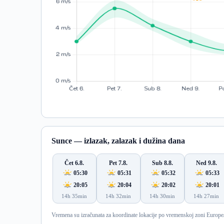
Sunce — izlazak, zalazak i dužina dana
Čet 6.8.
Pet 7.8.
Sub 8.8.
Ned 9.8.
05:30
05:31
05:32
05:33
20:05
20:04
20:02
20:01
14h 35min
14h 32min
14h 30min
14h 27min
Vremena su izračunata za koordinate lokacije po vremenskoj zoni Europe