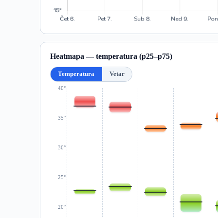
Heatmapa — temperatura (p25–p75)
Temperatura
Vetar
40°
35°
30°
25°
20°