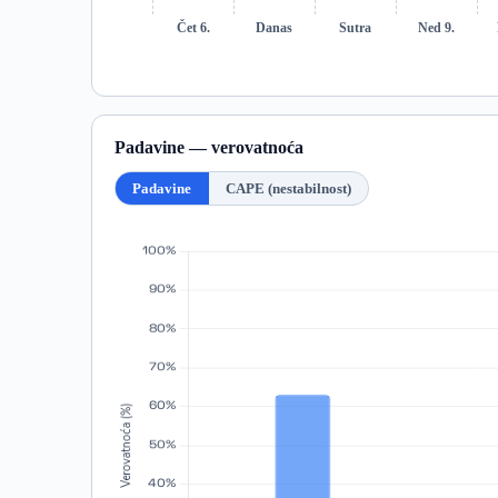
Čet 6.
Danas
Sutra
Ned 9.
Padavine — verovatnoća
Padavine
CAPE (nestabilnost)