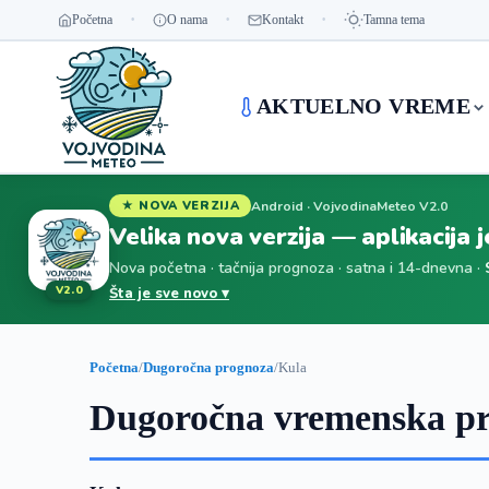
Početna
O nama
Kontakt
Tamna tema
AKTUELNO VREME
Android · VojvodinaMeteo V2.0
★ NOVA VERZIJA
Velika nova verzija — aplikacija 
Nova početna · tačnija prognoza · satna i 14-dnevna ·
V2.0
Šta je sve novo ▾
Početna
/
Dugoročna prognoza
/
Kula
Dugoročna vremenska pr