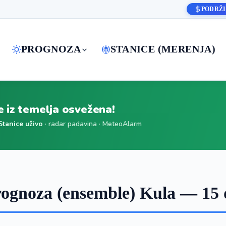
PODRŽI
PROGNOZA
STANICE (MERENJA)
je iz temelja osvežena!
Stanice uživo
· radar padavina · MeteoAlarm
ognoza (ensemble) Kula — 15