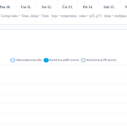
Pon 10.
Uto 11.
Sre 12.
Čet 13.
Pet 14.
Sub 15.
N
Gornja traka = Tmax, donja = Tmin · boja = temperatura · traka = p25–p75 · linija = medijana