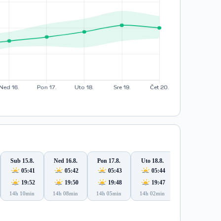
Sub 15.8.
Ned 16.8.
Pon 17.8.
Uto 18.8.
Sre 19.8.
05:41
05:42
05:43
05:44
05:46
19:52
19:50
19:48
19:47
19:45
14h 10min
14h 08min
14h 05min
14h 02min
13h 59min