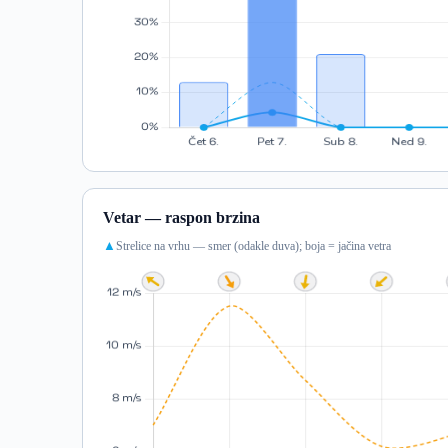
Vetar — raspon brzina
Strelice na vrhu — smer (odakle duva); boja = jačina vetra
▲