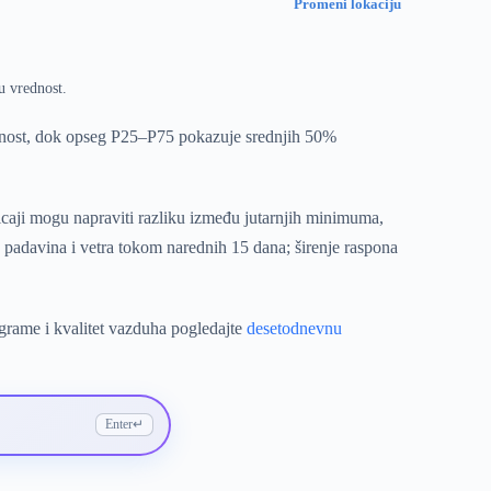
Promeni lokaciju
u vrednost.
dnost, dok opseg P25–P75 pokazuje srednjih 50%
icaji mogu napraviti razliku između jutarnjih minimuma,
padavina i vetra tokom narednih 15 dana; širenje raspona
ograme i kvalitet vazduha pogledajte
desetodnevnu
Enter
↵