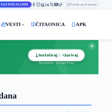
 NAS DONACIJOM
Pretraži sajt ili lokaciju
VESTI
ČITAONICA
APK
✕
⤓
Instaliraj / Ažuriraj
Besplatno · Google Play
 dana