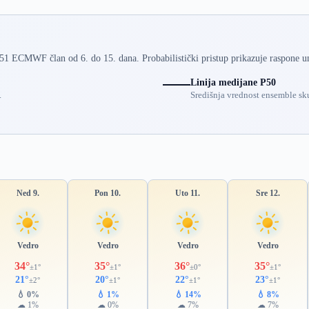
 51 ECMWF član od 6. do 15. dana. Probabilistički pristup prikazuje raspone u
Linija medijane P50
.
Središnja vrednost ensemble sku
Ned 9.
Pon 10.
Uto 11.
Sre 12.
Vedro
Vedro
Vedro
Vedro
34°
35°
36°
35°
±1°
±1°
±0°
±1°
21°
20°
22°
23°
±2°
±1°
±1°
±1°
💧 0%
💧 1%
💧 14%
💧 8%
☁ 1%
☁ 0%
☁ 7%
☁ 7%