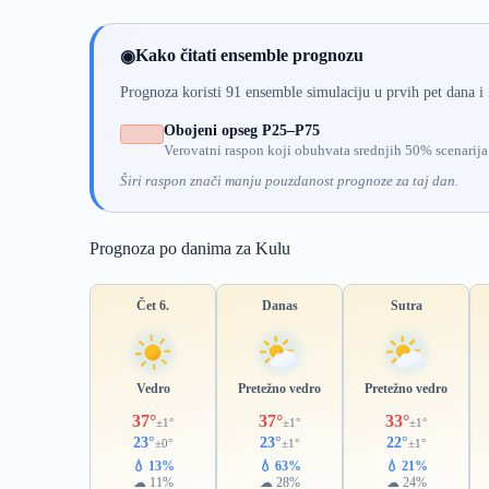
Kako čitati ensemble prognozu
◉
Prognoza koristi 91 ensemble simulaciju u prvih pet dana i
Obojeni opseg P25–P75
Verovatni raspon koji obuhvata srednjih 50% scenarija
Širi raspon znači manju pouzdanost prognoze za taj dan.
Prognoza po danima za Kulu
Čet 6.
Danas
Sutra
Vedro
Pretežno vedro
Pretežno vedro
37°
37°
33°
±1°
±1°
±1°
23°
23°
22°
±0°
±1°
±1°
💧 13%
💧 63%
💧 21%
☁ 11%
☁ 28%
☁ 24%