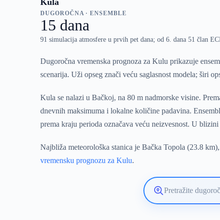
Kula
DUGOROČNA · ENSEMBLE
15 dana
91 simulacija atmosfere u prvih pet dana; od 6. dana 51 član 
Dugoročna vremenska prognoza za Kulu prikazuje ensembl
scenarija. Uži opseg znači veću saglasnost modela; širi o
Kula se nalazi u Bačkoj, na 80 m nadmorske visine. Prema
dnevnih maksimuma i lokalne količine padavina. Ensemble
prema kraju perioda označava veću neizvesnost. U blizini 
Najbliža meteorološka stanica je Bačka Topola (23.8 km), 
vremensku prognozu za Kulu
.
Pretražite
lokaciju
vremenske
prognoze