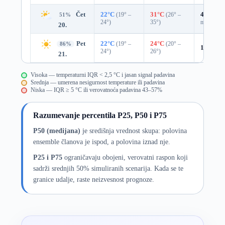
Čet
22°C
(19° –
31°C
(26° –
45%
0.0
51%
24°)
35°)
mm)
20.
Pet
22°C
(19° –
24°C
(20° –
86%
14%
0.0
24°)
26°)
21.
Visoka — temperaturni IQR < 2,5 °C i jasan signal padavina
Srednja — umerena nesigurnost temperature ili padavina
Niska — IQR ≥ 5 °C ili verovatnoća padavina 43–57%
Razumevanje percentila P25, P50 i P75
P50 (medijana)
je središnja vrednost skupa: polovina
ensemble članova je ispod, a polovina iznad nje.
P25 i P75
ograničavaju obojeni, verovatni raspon koji
sadrži srednjih 50% simuliranih scenarija. Kada se te
granice udalje, raste neizvesnost prognoze.