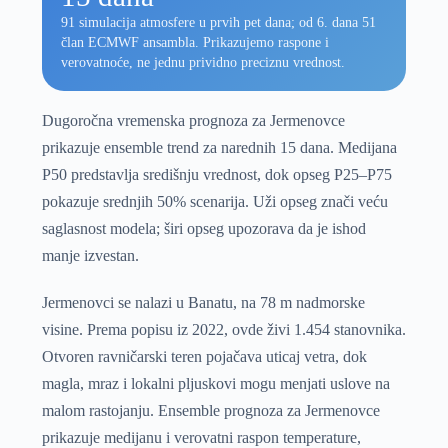
91 simulacija atmosfere u prvih pet dana; od 6. dana 51
član ECMWF ansambla. Prikazujemo raspone i
verovatnoće, ne jednu prividno preciznu vrednost.
Dugoročna vremenska prognoza za Jermenovce
prikazuje ensemble trend za narednih 15 dana. Medijana
P50 predstavlja središnju vrednost, dok opseg P25–P75
pokazuje srednjih 50% scenarija. Uži opseg znači veću
saglasnost modela; širi opseg upozorava da je ishod
manje izvestan.
Jermenovci se nalazi u Banatu, na 78 m nadmorske
visine. Prema popisu iz 2022, ovde živi 1.454 stanovnika.
Otvoren ravničarski teren pojačava uticaj vetra, dok
magla, mraz i lokalni pljuskovi mogu menjati uslove na
malom rastojanju. Ensemble prognoza za Jermenovce
prikazuje medijanu i verovatni raspon temperature,