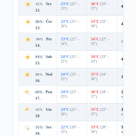
Sre
23°C
(22° –
36°C
(33° –
92%
4%
0.0 
23°)
37°)
12.
Čet
23°C
(21° –
33°C
(32° –
86%
4%
0.0 
26°)
36°)
13.
Pet
23°C
(22° –
34°C
(32° –
90%
0%
24°)
35°)
14.
Sub
24°C
(23° –
34°C
(33° –
94%
4%
0.0 
25°)
35°)
15.
Ned
24°C
(23° –
35°C
(34° –
86%
12%
0.0
25°)
36°)
16.
Pon
24°C
(23° –
36°C
(34° –
27%
0.0
69%
25°)
37°)
mm)
17.
Uto
24°C
(22° –
35°C
(32° –
31%
0.0
63%
26°)
37°)
mm)
18.
Sre
22°C
(19° –
33°C
(28° –
51%
0.3
31%
25°)
36°)
mm)
19.