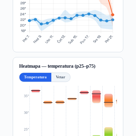
Heatmapa — temperatura (p25–p75)
Temperatura
Vetar
35°
30°
25°