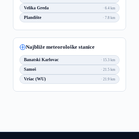
Velika Greda
6.4 km
Plandište
7.8 km
Najbliže meteorološke stanice
Banatski Karlovac
15.3 km
Samoš
21.5 km
Vršac (WU)
21.9 km