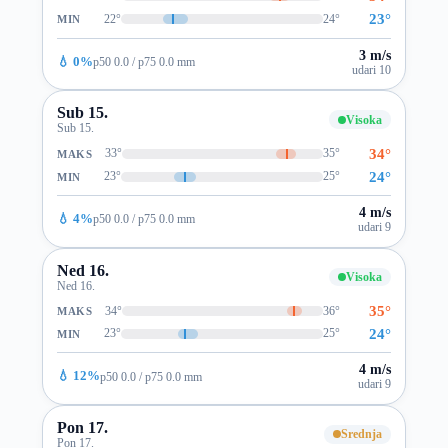
23°
22°
24°
MIN
3 m/s
💧 0%
p50 0.0 / p75 0.0 mm
udari 10
Sub 15.
Visoka
Sub 15.
34°
33°
35°
MAKS
24°
23°
25°
MIN
4 m/s
💧 4%
p50 0.0 / p75 0.0 mm
udari 9
Ned 16.
Visoka
Ned 16.
35°
34°
36°
MAKS
24°
23°
25°
MIN
4 m/s
💧 12%
p50 0.0 / p75 0.0 mm
udari 9
Pon 17.
Srednja
Pon 17.