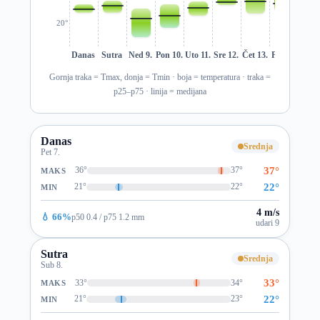
20°
Danas
Sutra
Ned 9.
Pon 10.
Uto 11.
Sre 12.
Čet 13.
Pet 14.
Sub 1
Gornja traka = Tmax, donja = Tmin · boja = temperatura · traka =
p25–p75 · linija = medijana
Danas
Srednja
Pet 7.
37°
36°
37°
MAKS
22°
21°
22°
MIN
4 m/s
💧 66%
p50 0.4 / p75 1.2 mm
udari 9
Sutra
Srednja
Sub 8.
33°
33°
34°
MAKS
22°
21°
23°
MIN