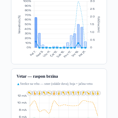
Vetar — raspon brzina
Strelice na vrhu — smer (odakle duva); boja = jačina vetra
▲