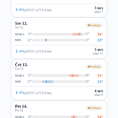
3 m/s
💧 0%
p50 0.0 / p75 0.0 mm
udari 7
Sre 12.
Srednja
Sre 12.
36°
33°
37°
MAKS
23°
22°
23°
MIN
5 m/s
💧 4%
p50 0.0 / p75 0.0 mm
udari 11
Čet 13.
Srednja
Čet 13.
33°
32°
36°
MAKS
23°
21°
26°
MIN
4 m/s
💧 4%
p50 0.0 / p75 0.0 mm
udari 9
Pet 14.
Srednja
Pet 14.
34°
32°
35°
MAKS