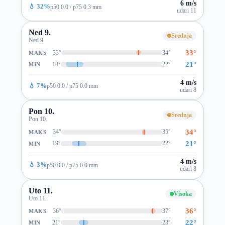
6 m/s
💧 32%
p50 0.0 / p75 0.3 mm
udari 11
Ned 9.
Srednja
Ned 9.
33°
33°
34°
MAKS
21°
18°
22°
MIN
4 m/s
💧 7%
p50 0.0 / p75 0.0 mm
udari 8
Pon 10.
Srednja
Pon 10.
34°
34°
35°
MAKS
21°
19°
22°
MIN
4 m/s
💧 3%
p50 0.0 / p75 0.0 mm
udari 8
Uto 11.
Visoka
Uto 11.
36°
36°
37°
MAKS
22°
21°
23°
MIN