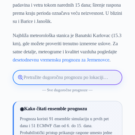
padavina i vetra tokom narednih 15 dana; širenje raspona
prema kraju perioda označava veću neizvesnost. U blizini
su i Barice i Janošik.
Najbliža meteorološka stanica je Banatski Karlovac (15.3
km), gde možete proveriti trenutno izmerene uslove. Za
satne detalje, meteograme i kvalitet vazduha pogledajte
desetodnevnu vremensku prognozu za Jermenovce
.
Pretražite
lokaciju
vremenske
— Sve dugoročne prognoze —
prognoze
Kako čitati ensemble prognozu
◉
Prognoza koristi 91 ensemble simulaciju u prvih pet
dana i 51 ECMWF član od 6. do 15. dana.
Probabilistički pristup prikazuje raspone umesto jedne