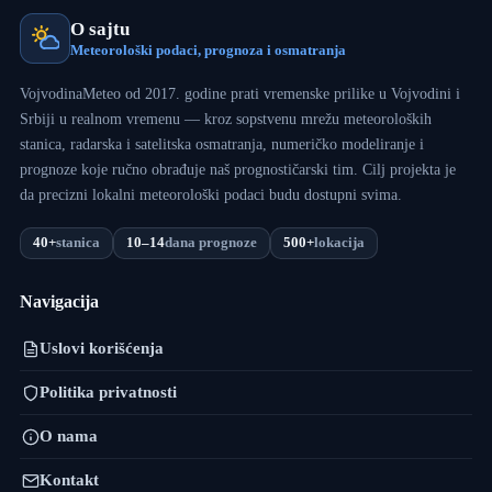
O sajtu
Meteorološki podaci, prognoza i osmatranja
VojvodinaMeteo od 2017. godine prati vremenske prilike u Vojvodini i
Srbiji u realnom vremenu — kroz sopstvenu mrežu meteoroloških
stanica, radarska i satelitska osmatranja, numeričko modeliranje i
prognoze koje ručno obrađuje naš prognostičarski tim. Cilj projekta je
da precizni lokalni meteorološki podaci budu dostupni svima.
40+
stanica
10–14
dana prognoze
500+
lokacija
Navigacija
Uslovi korišćenja
Politika privatnosti
O nama
Kontakt