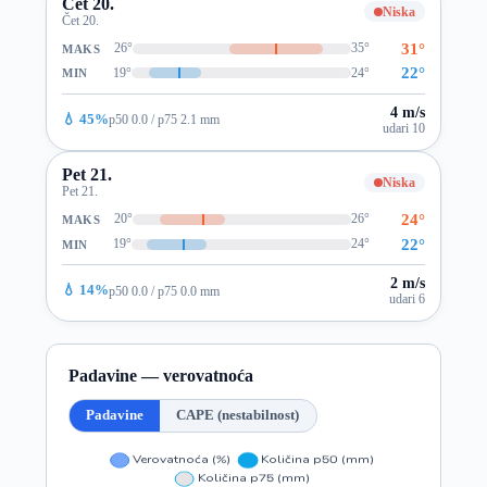
Čet 20.
Niska
Čet 20.
31°
26°
35°
MAKS
22°
19°
24°
MIN
4 m/s
💧 45%
p50 0.0 / p75 2.1 mm
udari 10
Pet 21.
Niska
Pet 21.
24°
20°
26°
MAKS
22°
19°
24°
MIN
2 m/s
💧 14%
p50 0.0 / p75 0.0 mm
udari 6
Padavine — verovatnoća
Padavine
CAPE (nestabilnost)