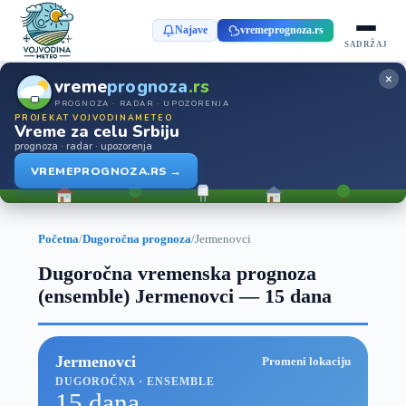
Najave
vremeprognoza.rs
SADRŽAJ
×
vreme
prognoza
.rs
PROGNOZA · RADAR · UPOZORENJA
PROJEKAT VOJVODINAMETEO
Vreme za celu Srbiju
prognoza · radar · upozorenja
VREMEPROGNOZA.RS →
Početna
/
Dugoročna prognoza
/
Jermenovci
Dugoročna vremenska prognoza
(ensemble) Jermenovci — 15 dana
Jermenovci
Promeni lokaciju
DUGOROČNA · ENSEMBLE
15 dana