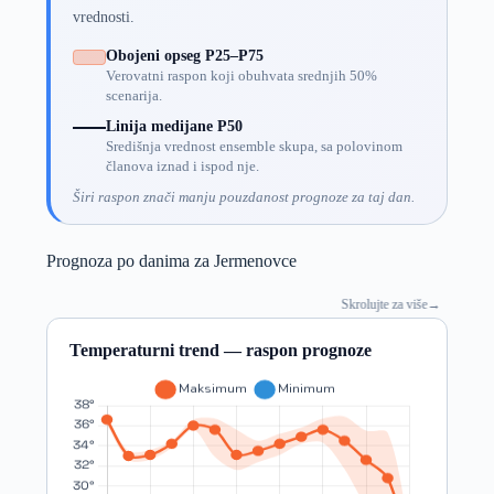
vrednosti.
Obojeni opseg P25–P75
Verovatni raspon koji obuhvata srednjih 50%
scenarija.
Linija medijane P50
Središnja vrednost ensemble skupa, sa polovinom
članova iznad i ispod nje.
Širi raspon znači manju pouzdanost prognoze za taj dan.
Prognoza po danima za Jermenovce
Skrolujte za više
→
Temperaturni trend — raspon prognoze