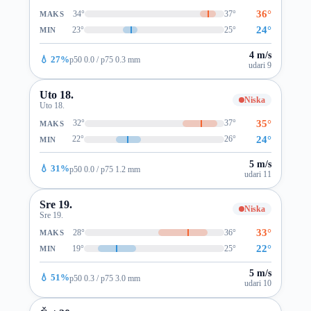
36°
34°
37°
MAKS
24°
23°
25°
MIN
4 m/s
💧 27%
p50 0.0 / p75 0.3 mm
udari 9
Uto 18.
Niska
Uto 18.
35°
32°
37°
MAKS
24°
22°
26°
MIN
5 m/s
💧 31%
p50 0.0 / p75 1.2 mm
udari 11
Sre 19.
Niska
Sre 19.
33°
28°
36°
MAKS
22°
19°
25°
MIN
5 m/s
💧 51%
p50 0.3 / p75 3.0 mm
udari 10