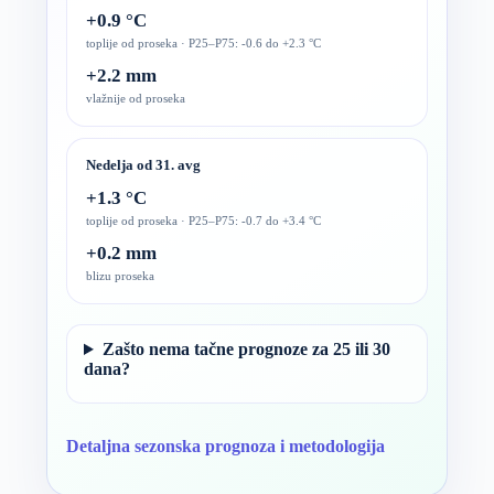
+0.9 °C
toplije od proseka · P25–P75: -0.6 do +2.3 °C
+2.2 mm
vlažnije od proseka
Nedelja od 31. avg
+1.3 °C
toplije od proseka · P25–P75: -0.7 do +3.4 °C
+0.2 mm
blizu proseka
Zašto nema tačne prognoze za 25 ili 30
dana?
Detaljna sezonska prognoza i metodologija