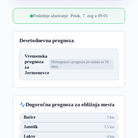
Poslednje ažuriranje: Petak, 7. avg u 09:01
Desetodnevna prognoza
Vremenska
prognoza
Meteogrami i prognoza po satima za 10
za
dana
Jermenovce
Dugoročna prognoza za obližnja mesta
Barice
3 km
Janošik
3.5 km
Lokve
4 km