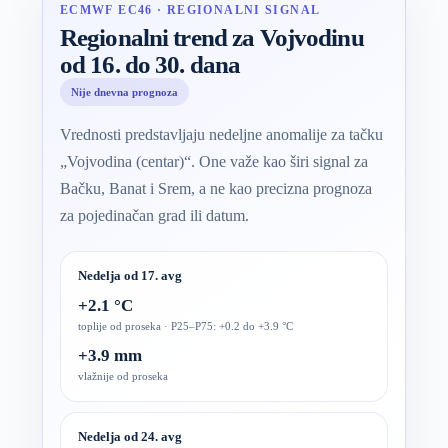
ECMWF EC46 · REGIONALNI SIGNAL
Regionalni trend za Vojvodinu
od 16. do 30. dana
Nije dnevna prognoza
Vrednosti predstavljaju nedeljne anomalije za tačku
„Vojvodina (centar)“. One važe kao širi signal za
Bačku, Banat i Srem, a ne kao precizna prognoza
za pojedinačan grad ili datum.
Nedelja od 17. avg
+2.1 °C
toplije od proseka · P25–P75: +0.2 do +3.9 °C
+3.9 mm
vlažnije od proseka
Nedelja od 24. avg