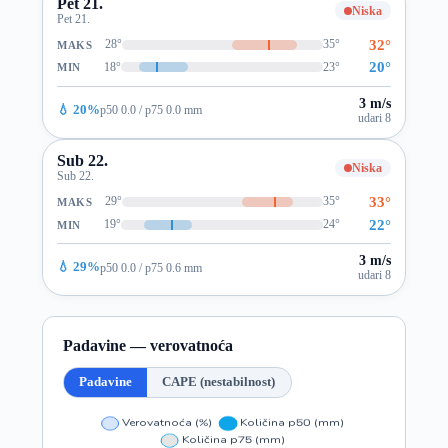
Pet 21.
Niska
Pet 21.
32°
28°
35°
MAKS
20°
18°
23°
MIN
3 m/s
💧 20%
p50 0.0 / p75 0.0 mm
udari 8
Sub 22.
Niska
Sub 22.
33°
29°
35°
MAKS
22°
19°
24°
MIN
3 m/s
💧 29%
p50 0.0 / p75 0.6 mm
udari 8
Padavine — verovatnoća
Padavine
CAPE (nestabilnost)