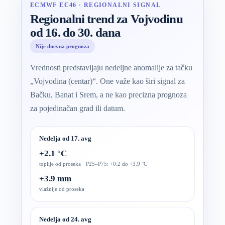
ECMWF EC46 · REGIONALNI SIGNAL
Regionalni trend za Vojvodinu
od 16. do 30. dana
Nije dnevna prognoza
Vrednosti predstavljaju nedeljne anomalije za tačku
„Vojvodina (centar)“. One važe kao širi signal za
Bačku, Banat i Srem, a ne kao precizna prognoza
za pojedinačan grad ili datum.
Nedelja od 17. avg
+2.1 °C
toplije od proseka · P25–P75: +0.2 do +3.9 °C
+3.9 mm
vlažnije od proseka
Nedelja od 24. avg