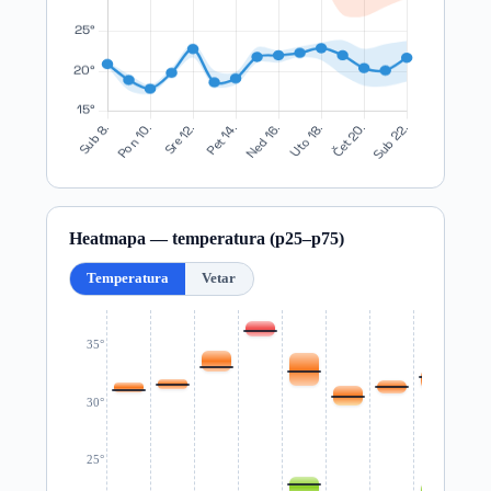
Heatmapa — temperatura (p25–p75)
Temperatura
Vetar
35°
30°
25°