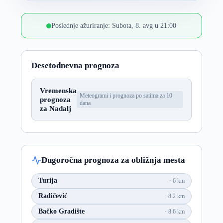
Poslednje ažuriranje: Subota, 8. avg u 21:00
Desetodnevna prognoza
Vremenska
Meteogrami i prognoza po satima za 10
prognoza
dana
za Nadalj
Dugoročna prognoza za obližnja mesta
Turija
6 km
Radičević
8.2 km
Bačko Gradište
8.6 km