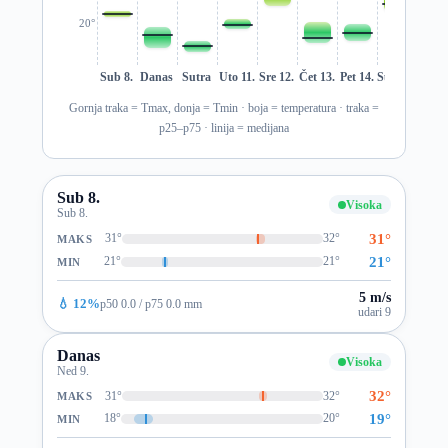
20°
Sub 8.
Danas
Sutra
Uto 11.
Sre 12.
Čet 13.
Pet 14.
Sub 15.
Ned 1
Gornja traka = Tmax, donja = Tmin · boja = temperatura · traka =
p25–p75 · linija = medijana
Sub 8.
Visoka
Sub 8.
31°
31°
32°
MAKS
21°
21°
21°
MIN
5 m/s
💧 12%
p50 0.0 / p75 0.0 mm
udari 9
Danas
Visoka
Ned 9.
32°
31°
32°
MAKS
19°
18°
20°
MIN