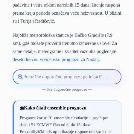
padavina i vetra tokom narednih 15 dana; širenje raspona
prema kraju perioda označava veću neizvesnost. U blizini
su i Turija i Radičević.
Najbliža meteorološka stanica je Bačko Gradište (7.9
km), gde možete proveriti trenutno izmerene uslove. Za
satne detalje, meteograme i kvalitet vazduha pogledajte
desetodnevnu vremensku prognozu za Nadalj
.
Pretražite
lokaciju
vremenske
— Sve dugoročne prognoze —
prognoze
Kako čitati ensemble prognozu
◉
Prognoza koristi 91 ensemble simulaciju u prvih pet
dana i 51 ECMWF član od 6. do 15. dana.
Probabilistički pristup prikazuje raspone umesto jedne