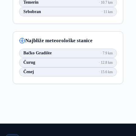
Temerin
10.7 km
Srbobran
11 km
Najbliže meteorološke stanice
Bačko Gradište
7.9 km
Čurug
12.8 km
Čenej
15.6 km