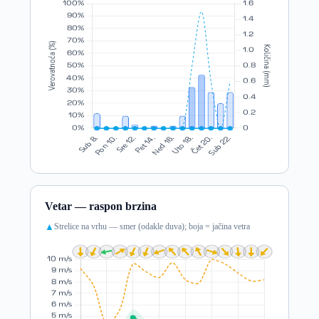
Vetar — raspon brzina
Strelice na vrhu — smer (odakle duva); boja = jačina vetra
▲