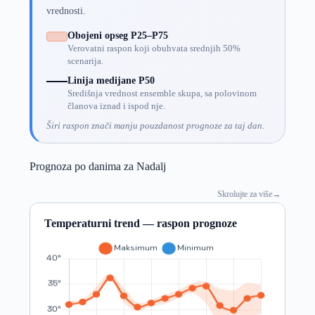
vrednosti.
Obojeni opseg P25–P75
Verovatni raspon koji obuhvata srednjih 50%
scenarija.
Linija medijane P50
Središnja vrednost ensemble skupa, sa polovinom
članova iznad i ispod nje.
Širi raspon znači manju pouzdanost prognoze za taj dan.
Prognoza po danima za Nadalj
Skrolujte za više
→
Temperaturni trend — raspon prognoze