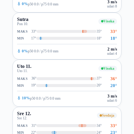
3 m/s
💧 0%
p50 0.0 / p75 0.0 mm
udari 8
Sutra
Visoka
Pon 10.
33°
33°
35°
MAKS
18°
17°
18°
MIN
2 m/s
💧 0%
p50 0.0 / p75 0.0 mm
udari 4
Uto 11.
Visoka
Uto 11.
36°
36°
37°
MAKS
20°
19°
20°
MIN
3 m/s
💧 10%
p50 0.0 / p75 0.0 mm
udari 6
Sre 12.
Srednja
Sre 12.
33°
31°
34°
MAKS
23°
22°
24°
MIN