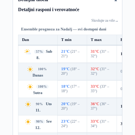
Detaljni rasponi i verovatnoće
Skrolujte za više
→
Ensemble prognoza za Nadalj — svi dostupni dani
Dan
T min
T max
Padavin
Sub
21°C
(21° –
31°C
(31° –
57%
12%
0.
21°)
32°)
8.
19°C
(18° –
32°C
(31° –
100%
0%
20°)
32°)
Danas
18°C
(17° –
33°C
(33° –
100%
0%
18°)
35°)
Sutra
Uto
20°C
(19° –
36°C
(36° –
90%
10%
0.
20°)
37°)
11.
Sre
23°C
(22° –
33°C
(31° –
90%
3%
0.0 
24°)
34°)
12.