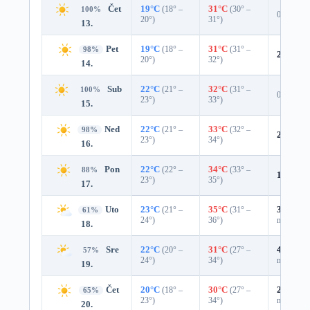
Čet
19°C
(18° –
31°C
(30° –
100%
0%
20°)
31°)
13.
Pet
19°C
(18° –
31°C
(31° –
98%
2%
0.0 
20°)
32°)
14.
Sub
22°C
(21° –
32°C
(31° –
100%
0%
23°)
33°)
15.
Ned
22°C
(21° –
33°C
(32° –
98%
2%
0.0 
23°)
34°)
16.
Pon
22°C
(22° –
34°C
(33° –
88%
10%
0.
23°)
35°)
17.
Uto
23°C
(21° –
35°C
(31° –
33%
0.0
61%
24°)
36°)
mm)
18.
Sre
22°C
(20° –
31°C
(27° –
43%
0.0
57%
24°)
34°)
mm)
19.
Čet
20°C
(18° –
30°C
(27° –
29%
0.0
65%
23°)
34°)
mm)
20.