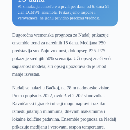
91 simulacija atmosfere u prvih pet dana; od 6. dana 51
član ECMWF ansambla. Prikazujemo raspone i
verovatnoće, ne jednu prividno preciznu vrednost.
Dugoročna vremenska prognoza za Nadalj prikazuje
ensemble trend za narednih 15 dana. Medijana P50
predstavlja središnju vrednost, dok opseg P25–P75
pokazuje srednjih 50% scenarija. Uži opseg znači veću
saglasnost modela; širi opseg upozorava da je ishod
manje izvestan.
Nadalj se nalazi u Bačkoj, na 78 m nadmorske visine.
Prema popisu iz 2022, ovde živi 2.202 stanovnika.
Ravničarski i gradski uticaji mogu napraviti razliku
između jutarnjih minimuma, dnevnih maksimuma i
lokalne količine padavina. Ensemble prognoza za Nadalj
prikazuje medijanu i verovatni raspon temperature,