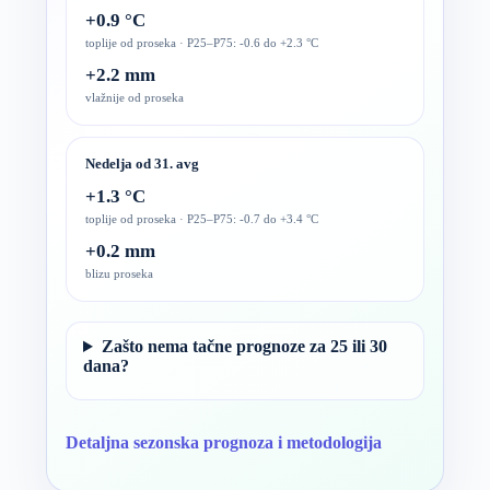
+0.9 °C
toplije od proseka · P25–P75: -0.6 do +2.3 °C
+2.2 mm
vlažnije od proseka
Nedelja od 31. avg
+1.3 °C
toplije od proseka · P25–P75: -0.7 do +3.4 °C
+0.2 mm
blizu proseka
Zašto nema tačne prognoze za 25 ili 30
dana?
Detaljna sezonska prognoza i metodologija