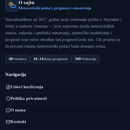
O sajtu
Meteorološki podaci, prognoza i osmatranja
VojvodinaMeteo od 2017. godine prati vremenske prilike u Vojvodini i
Srbiji u realnom vremenu — kroz sopstvenu mrežu meteoroloških
stanica, radarska i satelitska osmatranja, numeričko modeliranje i
prognoze koje ručno obrađuje naš prognostičarski tim. Cilj projekta je
da precizni lokalni meteorološki podaci budu dostupni svima.
40+
stanica
10–14
dana prognoze
500+
lokacija
Navigacija
Uslovi korišćenja
Politika privatnosti
O nama
Kontakt