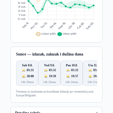
Sunce — izlazak, zalazak i dužina dana
Sub 8.8.
Ned 9.8.
Pon 10.8.
Uto 11.8.
S
05:31
05:32
05:33
05:34
20:00
19:59
19:57
19:56
14h 29min
14h 26min
14h 24min
14h 21min
14
Vremena su izračunata za koordinate lokacije po vremenskoj zoni
Europe/Belgrade.
Detaljna tabela