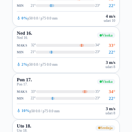
22°
21°
23°
MIN
4 m/s
💧 0%
p50 0.0 / p75 0.0 mm
udari 10
Ned 16.
Visoka
Ned 16.
33°
32°
34°
MAKS
22°
21°
23°
MIN
3 m/s
💧 2%
p50 0.0 / p75 0.0 mm
udari 8
Pon 17.
Visoka
Pon 17.
34°
33°
35°
MAKS
22°
22°
23°
MIN
3 m/s
💧 10%
p50 0.0 / p75 0.0 mm
udari 8
Uto 18.
Srednja
Uto 18.