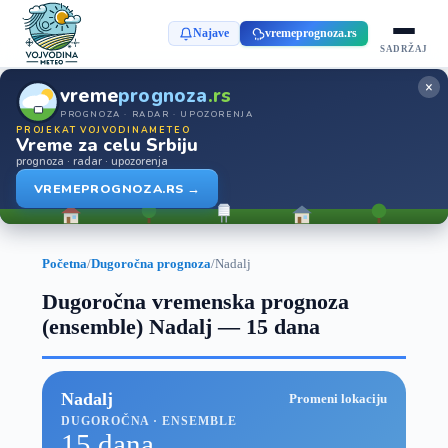
Najave
vremeprognoza.rs
SADRŽAJ
×
vreme
prognoza
.rs
PROGNOZA · RADAR · UPOZORENJA
PROJEKAT VOJVODINAMETEO
Vreme za celu Srbiju
prognoza · radar · upozorenja
VREMEPROGNOZA.RS →
Početna
/
Dugoročna prognoza
/
Nadalj
Dugoročna vremenska prognoza
(ensemble) Nadalj — 15 dana
Nadalj
Promeni lokaciju
DUGOROČNA · ENSEMBLE
15 dana