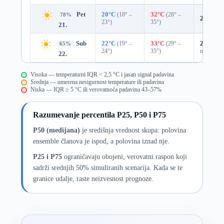
Pet
20°C
(18° –
32°C
(28° –
78%
20%
0.
23°)
35°)
21.
Sub
22°C
(19° –
33°C
(29° –
29%
0.0
65%
24°)
35°)
mm)
22.
Visoka — temperaturni IQR < 2,5 °C i jasan signal padavina
Srednja — umerena nesigurnost temperature ili padavina
Niska — IQR ≥ 5 °C ili verovatnoća padavina 43–57%
Razumevanje percentila P25, P50 i P75
P50 (medijana)
je središnja vrednost skupa: polovina
ensemble članova je ispod, a polovina iznad nje.
P25 i P75
ograničavaju obojeni, verovatni raspon koji
sadrži srednjih 50% simuliranih scenarija. Kada se te
granice udalje, raste neizvesnost prognoze.