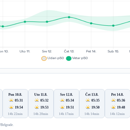
Pon 10.8.
Uto 11.8.
Sre 12.8.
Čet 13.8.
Pet 14.8.
05:31
05:32
05:34
05:35
05:36
19:54
19:53
19:51
19:50
19:48
14h 22min
14h 20min
14h 17min
14h 14min
14h 12min
/Belgrade.