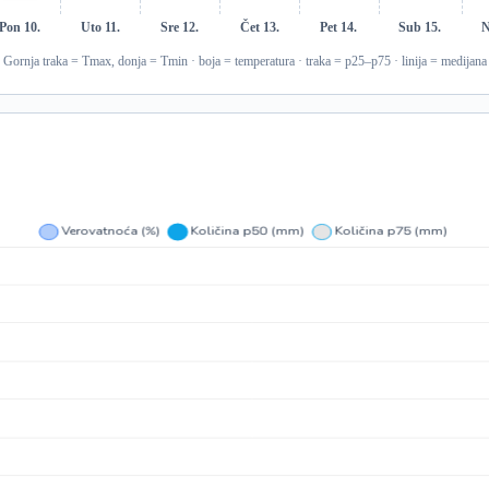
Pon 10.
Uto 11.
Sre 12.
Čet 13.
Pet 14.
Sub 15.
N
Gornja traka = Tmax, donja = Tmin · boja = temperatura · traka = p25–p75 · linija = medijana