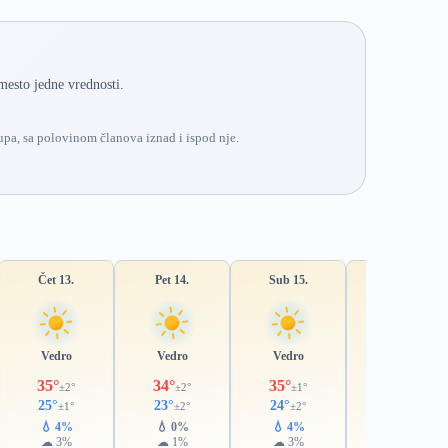
mesto jedne vrednosti.
pa, sa polovinom članova iznad i ispod nje.
Čet 13.
Pet 14.
Sub 15.
Ned 16.
Vedro
Vedro
Vedro
Vedro
35°
34°
35°
35°
±2°
±2°
±1°
±1°
25°
23°
24°
24°
±1°
±2°
±2°
±1°
💧 4%
💧 0%
💧 4%
💧 22%
☁ 3%
☁ 1%
☁ 3%
☁ 16%