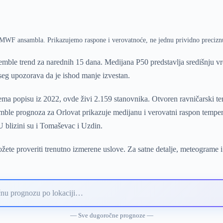
ECMWF ansambla. Prikazujemo raspone i verovatnoće, ne jednu prividno precizn
mble trend za narednih 15 dana. Medijana P50 predstavlja središnju 
pseg upozorava da je ishod manje izvestan.
ma popisu iz 2022, ovde živi 2.159 stanovnika. Otvoren ravničarski ter
ble prognoza za Orlovat prikazuje medijanu i verovatni raspon tempera
 blizini su i Tomaševac i Uzdin.
ete proveriti trenutno izmerene uslove. Za satne detalje, meteograme i
— Sve dugoročne prognoze —