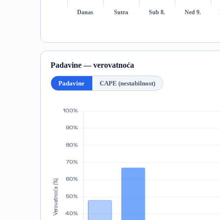
Danas
Sutra
Sub 8.
Ned 9.
Padavine — verovatnoća
Padavine
CAPE (nestabilnost)