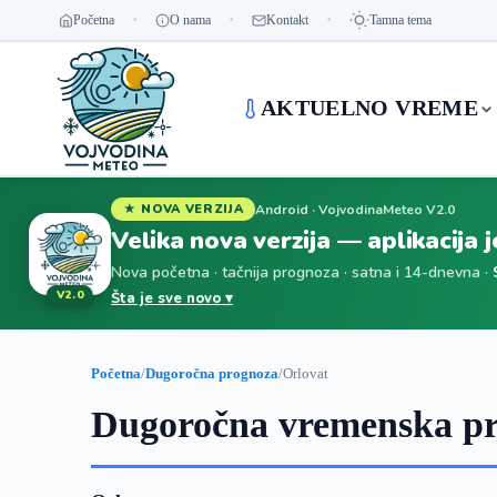
Početna
O nama
Kontakt
Tamna tema
AKTUELNO VREME
Android · VojvodinaMeteo V2.0
★ NOVA VERZIJA
Velika nova verzija — aplikacija 
Nova početna · tačnija prognoza · satna i 14-dnevna ·
V2.0
Šta je sve novo ▾
Početna
/
Dugoročna prognoza
/
Orlovat
Dugoročna vremenska pr