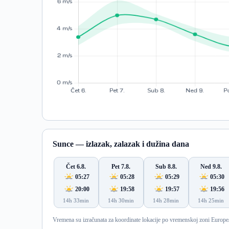
Sunce — izlazak, zalazak i dužina dana
Čet 6.8.
Pet 7.8.
Sub 8.8.
Ned 9.8.
05:27
05:28
05:29
05:30
20:00
19:58
19:57
19:56
14h 33min
14h 30min
14h 28min
14h 25min
Vremena su izračunata za koordinate lokacije po vremenskoj zoni Europe