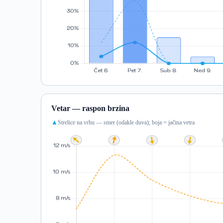
Vetar — raspon brzina
Strelice na vrhu — smer (odakle duva); boja = jačina vetra
▲