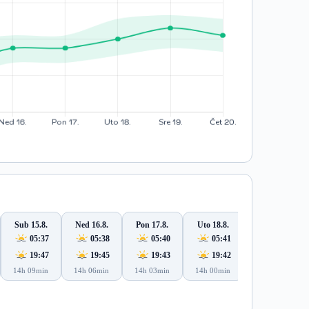
Sub 15.8.
Ned 16.8.
Pon 17.8.
Uto 18.8.
Sre 19.8.
05:37
05:38
05:40
05:41
05:42
19:47
19:45
19:43
19:42
19:40
14h 09min
14h 06min
14h 03min
14h 00min
13h 57min