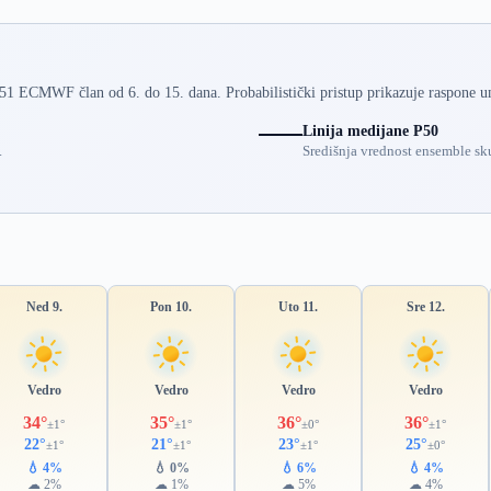
 51 ECMWF član od 6. do 15. dana. Probabilistički pristup prikazuje raspone u
Linija medijane P50
.
Središnja vrednost ensemble sku
Ned 9.
Pon 10.
Uto 11.
Sre 12.
Vedro
Vedro
Vedro
Vedro
34°
35°
36°
36°
±1°
±1°
±0°
±1°
22°
21°
23°
25°
±1°
±1°
±1°
±0°
💧 4%
💧 0%
💧 6%
💧 4%
☁ 2%
☁ 1%
☁ 5%
☁ 4%