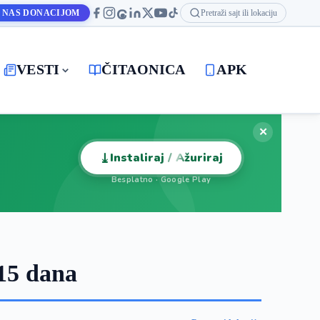
 NAS DONACIJOM
Pretraži sajt ili lokaciju
VESTI
ČITAONICA
APK
✕
⤓
Instaliraj / Ažuriraj
Besplatno · Google Play
15 dana