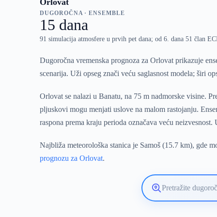
Orlovat
DUGOROČNA · ENSEMBLE
15 dana
91 simulacija atmosfere u prvih pet dana; od 6. dana 51 član 
Dugoročna vremenska prognoza za Orlovat prikazuje ense
scenarija. Uži opseg znači veću saglasnost modela; širi o
Orlovat se nalazi u Banatu, na 75 m nadmorske visine. Pre
pljuskovi mogu menjati uslove na malom rastojanju. Ensem
raspona prema kraju perioda označava veću neizvesnost. U
Najbliža meteorološka stanica je Samoš (15.7 km), gde mož
prognozu za Orlovat
.
Pretražite
lokaciju
vremenske
prognoze