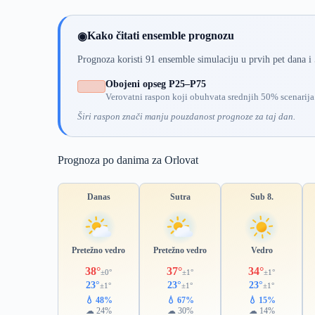
Kako čitati ensemble prognozu
◉
Prognoza koristi 91 ensemble simulaciju u prvih pet dana i
Obojeni opseg P25–P75
Verovatni raspon koji obuhvata srednjih 50% scenarija
Širi raspon znači manju pouzdanost prognoze za taj dan.
Prognoza po danima za Orlovat
Danas
Sutra
Sub 8.
Pretežno vedro
Pretežno vedro
Vedro
38°
37°
34°
±0°
±1°
±1°
23°
23°
23°
±1°
±1°
±1°
💧 48%
💧 67%
💧 15%
☁ 24%
☁ 30%
☁ 14%