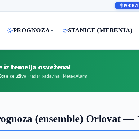
PODRŽI
PROGNOZA
STANICE (MERENJA)
je iz temelja osvežena!
Stanice uživo
· radar padavina · MeteoAlarm
ognoza (ensemble) Orlovat — 