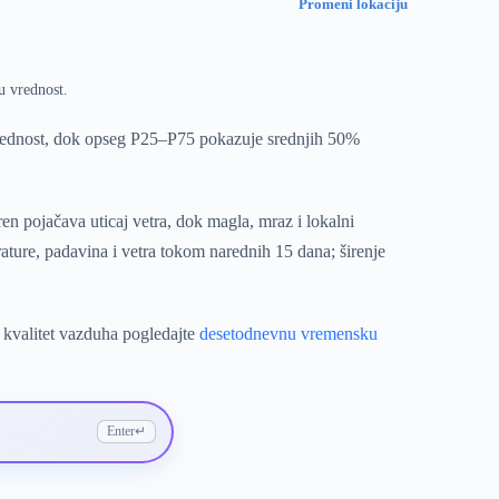
Promeni lokaciju
u vrednost.
vrednost, dok opseg P25–P75 pokazuje srednjih 50%
en pojačava uticaj vetra, dok magla, mraz i lokalni
ture, padavina i vetra tokom narednih 15 dana; širenje
 kvalitet vazduha pogledajte
desetodnevnu vremensku
Enter
↵